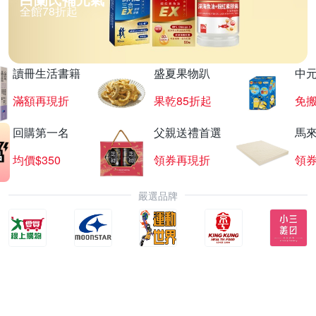
全館78折起
讀冊生活書籍
盛夏果物趴
中
滿額再現折
果乾85折起
免
回購第一名
父親送禮首選
馬
均價$350
領券再現折
領
嚴選品牌