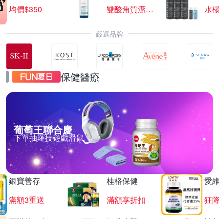
均價$350
雙酸角質潔膚露
水楊
嚴選品牌
保健醫療
葡萄王聯合慶
下單抽羅技遊戲滑鼠
銀寶善存
桂格保健
愛
滿額3重送
滿額享折扣
狂降