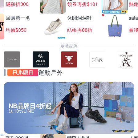
滿額折300
領券再折$101
熱銷
回購第一名
休閒洞洞鞋
sat
夜殺 HUROM 慢磨蔬果機 H-410
均價$350
結帳再88折
卷後
滿1件享95折
嚴選品牌
運動戶外
NB品牌日4折起
送10%LINE
潮鞋999起
特降4折起
人