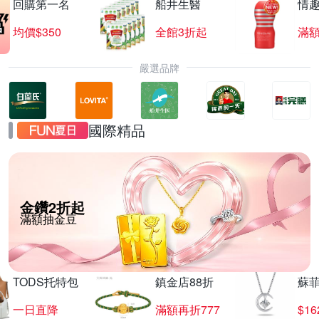
回購第一名
船井生醫
情
均價$350
全館3折起
滿
嚴選品牌
國際精品
金鑽2折起
滿額抽金豆
TODS托特包
鎮金店88折
蘇
一日直降
滿額再折777
$16