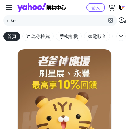
Yahoo購物中心
登入
nike
首頁
為你推薦
手機相機
家電影音
電腦