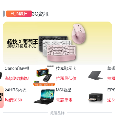
3C資訊
羅技Ｘ葡萄王
滿額好禮送不完
Canon印表機
技嘉顯示卡
華碩
滿額送超贈點
抗漲最低價
抽
24HRS內衣
MSI微星
EP
均價$350
電競筆電
送5
嚴選品牌