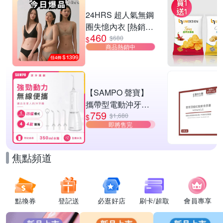
滿1件享87折
24HRS 超人氣無鋼
圈失憶內衣 [熱銷好
460
評]
$680
$
商品熱銷中
【SAMPO 聲寶】
攜帶型電動沖牙機/
759
洗牙器/沖牙器(WB-
$1,680
$
即將售完
Z2506NL)
焦點頻道
點換券
登記送
必逛好店
刷卡/超取
會員專享