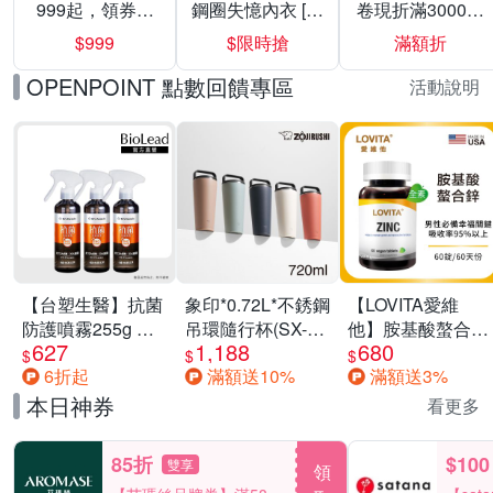
999起，領券折
鋼圈失憶內衣 [熱
卷現折滿3000折
上折 最高回饋
銷好評]
300
$999
$限時搶
滿額折
40%
OPENPOINT 點數回饋專區
活動說明
【台塑生醫】抗菌
象印*0.72L*不銹鋼
【LOVITA愛維
防護噴霧255g 三
吊環隨行杯(SX-
他】胺基酸螯合鋅
627
1,188
680
入組
LA72H)
x2瓶30mg素食錠
$
$
$
6折起
滿額送10%
滿額送3%
(鋅錠)
本日神券
看更多
85折
$100
雙享
領