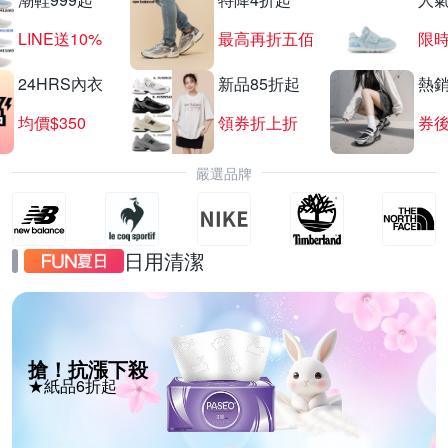
LINE送10%
最高再折五佰
限時
24HRS內衣
新品85折起
熱
均價$350
領券折上折
券後
嚴選品牌
日用清潔
搶！抗漲下殺
★紙品6折起