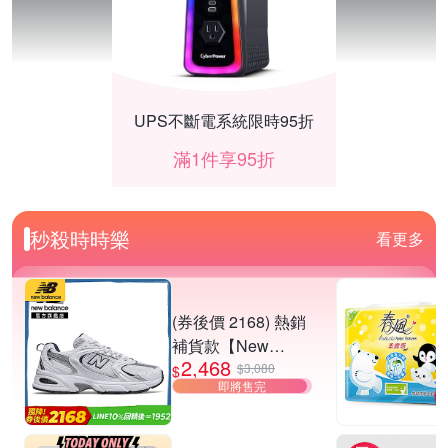
UPS不斷電系統限時95折
滿1件享95折
秒殺時時樂
看更多
(券後價 2168) 熱銷
補貨款【New
2,468
Balance】復古運動
$3,080
$
即將售完
鞋_中性_白銀
_MR530SG-D楦
SEIKO 鬧鐘掛鐘 結帳87折