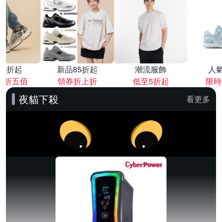
降4折起
新品85折起
潮流服飾
人
再折五佰
領券折上折
低至5折起
限時
夜貓下殺
看更多