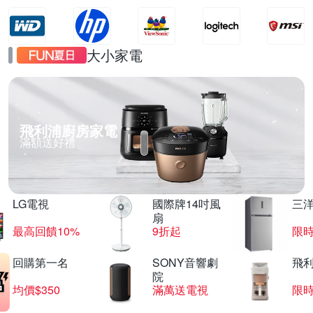
大小家電
飛利浦廚房家電
滿額送好禮
LG電視
國際牌14吋風
三
扇
最高回饋10%
9折起
限
回購第一名
SONY音響劇
飛
院
均價$350
滿萬送電視
限