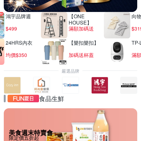
鴻宇品牌週
【ONE
向
HOUSE】
$499
滿額加碼送
$31
24HRS內衣
【樂扣樂扣】
TP-
均價$350
加碼送杯蓋
滿
嚴選品牌
食品生鮮
美食週末特賣會
限定價五折起