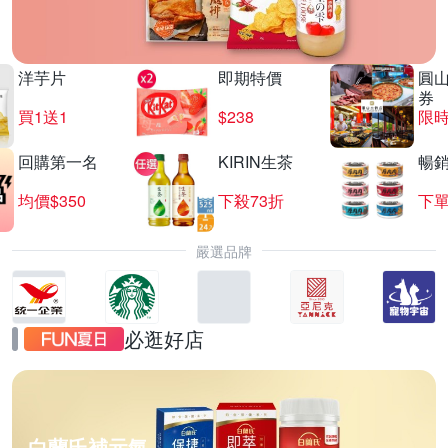
洋芋片
即期特價
圓
券
買1送1
$238
限時
回購第一名
KIRIN生茶
暢
均價$350
下殺73折
下單
嚴選品牌
必逛好店
白蘭氏補元氣