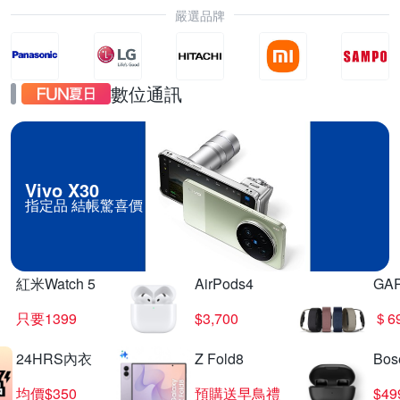
嚴選品牌
數位通訊
Vivo X30
指定品 結帳驚喜價
紅米Watch 5
AirPods4
GA
只要1399
$3,700
＄6
24HRS內衣
Z Fold8
Bo
均價$350
預購送早鳥禮
$4