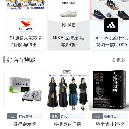
$1加購人氣零食
NIKE 品牌慶 結
adidas 品類日快
7折起滿99出貨
帳84折
閃均一價$1090
滿199打95折
好店有夠殺
看更多
商店
有家資訊
商店
iNio
商店
讀冊生活
微星顯示卡
專櫃長裙任選
暢銷書排行榜