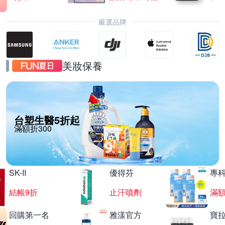
嚴選品牌
美妝保養
台塑生醫5折起
滿額折300
SK-II
優得芬
專
結帳9折
止汗噴劑
滿額
回購第一名
雅漾官方
寶