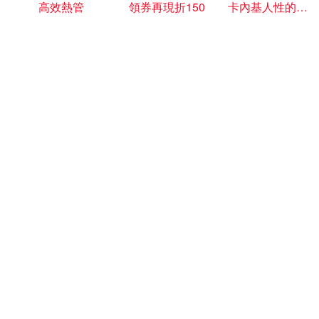
高效熱管
領券再現折150
卡內基人性的弱點