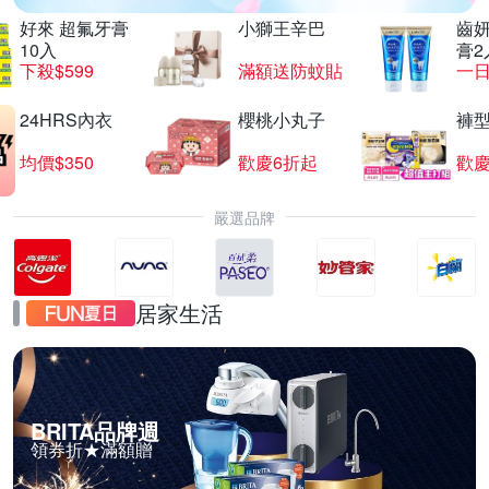
好來 超氟牙膏
小獅王辛巴
齒妍
10入
膏2
下殺$599
滿額送防蚊貼
一日
24HRS內衣
櫻桃小丸子
褲
均價$350
歡慶6折起
歡慶
嚴選品牌
居家生活
BRITA品牌週
領券折★滿額贈