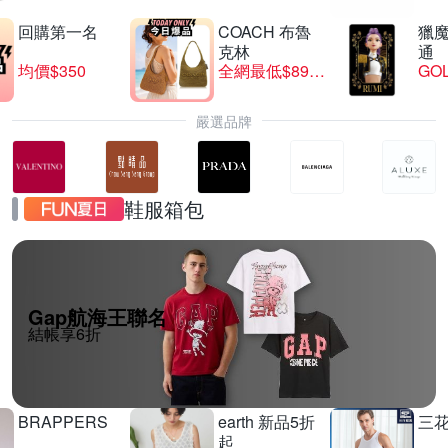
回購第一名
COACH 布魯
獵
克林
通
均價$350
全網最低$8999
GO
嚴選品牌
鞋服箱包
Gap航海王聯名
結帳享6折
BRAPPERS
earth 新品5折
三
起