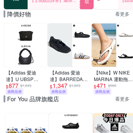
【艾瑪絲品牌券】滿580
【sat
取
享85折！
一件折$
降價好物
看更多
【Adidas 愛迪
【Adidas 愛迪
【Nike】W NIKE
達】U UBSP
達】BARREDA
MARINA 運動拖鞋
877
1,347
471
CSBD BAG 斜背
MARY JANE 休閒
夾腳拖 男女 A-
$1,043
$1,603
$560
$
$
$
包 男女 A-KR2588
挑戰低價
鞋 運動鞋 女 A-
挑戰低價
IH2381100 B-
挑戰低價
For You 品牌旗艦店
B-JP0144
HP3519 B-
IH2380001
看更多
JQ2127