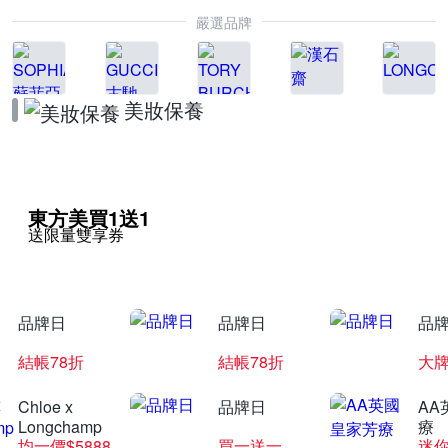
嚴選品牌
美妝保養
東方美買1送1
送限量雙享券
品牌日
品牌日
品
結帳78折
結帳78折
大
Chloe x
品牌日
AA
Longchamp
療
均一價$5888
買一送一