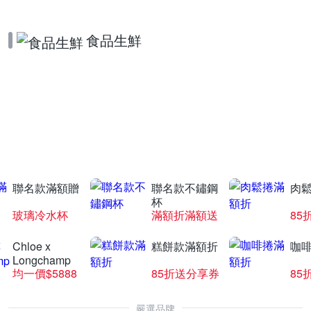
食品生鮮
星巴克聯名款
滿額送盲盒
聯名款滿額贈
聯名款不鏽鋼
肉
杯
玻璃冷水杯
滿額折滿額送
85
Chloe x
糕餅款滿額折
咖
Longchamp
均一價$5888
85折送分享券
85
嚴選品牌