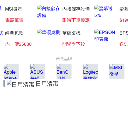
MSI微星
內接儲存設備
螢幕
電競筆電
限時下單優惠
$19
經典包款
華碩桌機
EP
均一價$5888
開學季下殺
送5
嚴選品牌
日用清潔
樂高新品
滿額88折