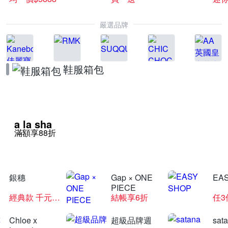
嚴選品牌
鞋服箱包
a la sha
滿額享88折
銀穗
Gap × ONE
EA
PIECE
經典款 千元有找
結帳享6折
任3
Chloe x
超級品牌週
sat