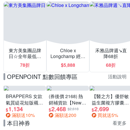
東方美集團品牌
Chloe x
禾雅品牌週↘直
日☆全年最低▼
Longchamp 經典
降68折
激殺28折
包款均一價
78折
$5,888
68折
$5888
OPENPOINT 點數回饋專區
活動說明
BRAPPERS 女款
(券後價 2168) 熱
【醫之方】優舒敏
氣質緹花短版襯
銷補貨款【New
益生菌複方膠囊
1,134
2,468
2,699
衫-米白
Balance】復古運
(60粒) 三入組
$2,618
$
$
$
滿額送10%
滿額送200
買就送5%
動鞋_中性_白銀
_MR530SG-D楦
本日神券
看更多