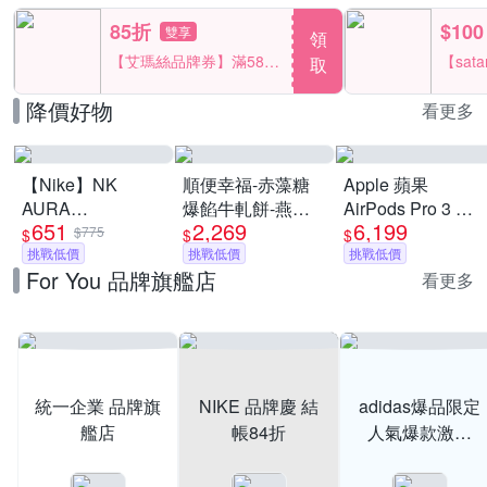
85折
$100
雙享
領
【艾瑪絲品牌券】滿580
【sat
取
享85折！
一件折$
降價好物
看更多
【Nike】NK
順便幸福-赤藻糖
Apple 蘋果
AURA
爆餡牛軋餅-燕麥
AirPods Pro 3 主
651
2,269
6,199
CRESCENT
奶味x2包+初戀草
動式降噪 藍芽耳機
$775
$
$
$
CROSSBODY 斜
挑戰低價
莓x2包(果乾 下午
挑戰低價
原廠保固 公司貨
挑戰低價
For You 品牌旗艦店
背包 男女 A-
茶)
USB-C MagSafe
看更多
HQ4370010
統一企業 品牌旗
NIKE 品牌慶 結
adidas爆品限定
艦店
帳84折
人氣爆款激降
$999