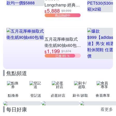
Longchamp 經典包
5,888
款均一價$5888
$8,999
$
商品熱銷中
五月花厚棒抽取式
衛生紙90抽x60包/
1,199
箱
$1,674
$
已搶 85 ％
焦點頻道
點換券
登記送
必逛好店
刷卡/超取
會員專享
每日好康
看更多