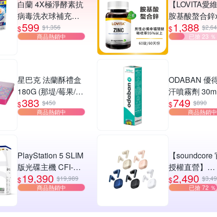
白蘭 4X極淨酵素抗
【LOVITA愛
病毒洗衣球補充包
胺基酸螯合鋅
599
1,388
(30顆/袋)_4入組(三
30mg素食錠(
$1,356
$2,6
$
$
商品熱銷中
已搶 23 ％
款任選)
星巴克 法蘭酥禮盒
ODABAN 優
180G (那堤/莓果/海
汗噴霧劑 30m
383
749
鹽焦糖)
(原廠公司貨 
$450
$890
$
$
商品熱銷中
商品熱銷中
止汗噴霧)
PlayStation 5 SLIM
【soundcore
版光碟主機 CFI-
授權直營】
19,390
2,490
2118A01
soundcore Lib
$19,989
$3,4
$
$
商品熱銷中
已搶 72 ％
降噪真無線藍
機