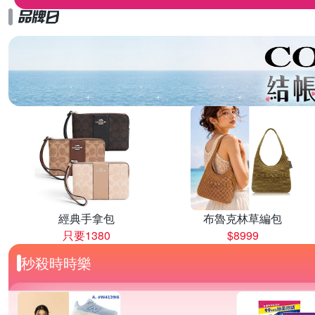
經典手拿包
布魯克林草編包
只要1380
$8999
秒殺時時樂