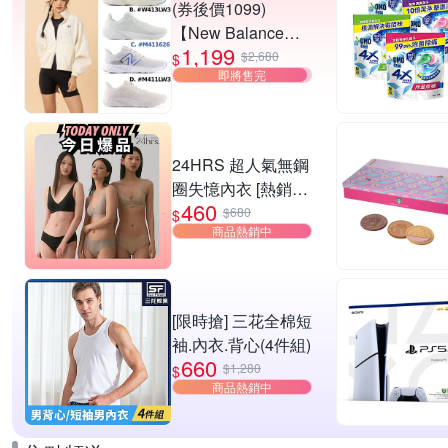
(券後價1099)
【New Balance】
1,199
慢跑鞋_女/中性_多
$2,680
$
即將售完
款任選
(W4139I6/W413LW
3/M411626/M411L
W3) (網路獨家款)
24HRS 超人氣無鋼
圈失憶內衣 [熱銷好
460
評]
$680
$
商品熱銷中
[限時搶] 三花全棉短
袖.內衣.背心(4件組)
660
$1,280
$
商品熱銷中