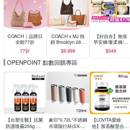
COACH｜品牌日
COACH x MJ 熱
【好自在】無痕
全館77折
銷 Brooklyn 28／
早安褲/奢柔褲/熊
兩用／斜背包均
抱安睡褲 超值組
77折
$8,999
$549
一價-多款可選
任選一組 -生理
褲/衛生棉褲(無痕
OPENPOINT 點數回饋專區
褲18片、安睡褲
24片)
【台塑生醫】抗菌
象印*0.72L*不銹鋼
【LOVITA愛維
防護噴霧255g 三
吊環隨行杯(SX-
他】胺基酸螯合鋅