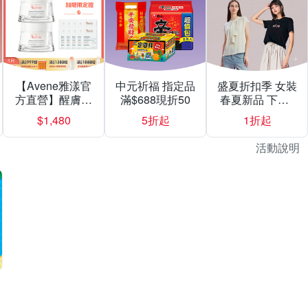
【Avene雅漾官
中元祈福 指定品
盛夏折扣季 女裝
方直營】醒膚緊
滿$688現折50
春夏新品 下殺1
實彈力霜50mlX2
折起
$1,480
5折起
1折起
入組
活動說明