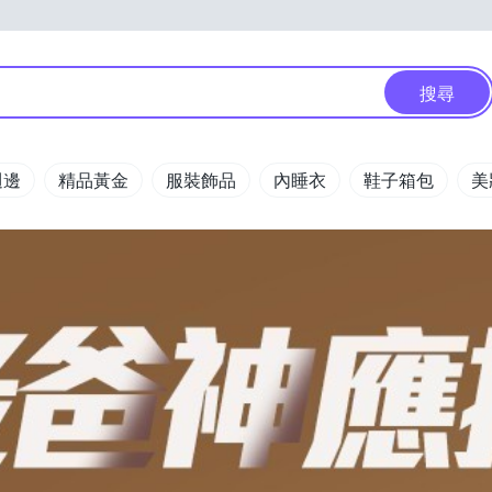
搜尋
週邊
精品黃金
服裝飾品
內睡衣
鞋子箱包
美