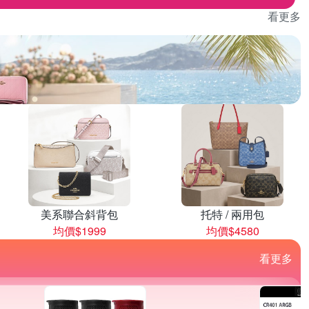
看更多
美系聯合斜背包
托特 / 兩用包
均價$1999
均價$4580
看更多