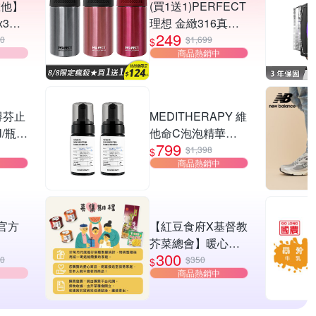
維他】
(買1送1)PERFECT
x3瓶
理想 金緻316真空
249
鋅錠)
咖啡萃取杯 (8H)
40
$1,699
$
商品熱銷中
得芬止
MEDITHERAPY 維
l/瓶
他命C泡泡精華
799
止汗劑
100ml 2入組
$1,398
$
商品熱銷中
 官方
【紅豆食府X基督教
芥菜總會】暖心公
300
erty 5
益送愛救助A套餐愛
90
$350
$
商品熱銷中
牙耳
心募集(購買者本人
不會收到商品)