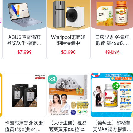
ASUS筆電滿額
Whirlpool惠而浦
日落賜恩 爸氣狂
登記送千 指定再
限時特價中
歡節 滿499送緩
送三麗鷗
釋型C
$7,999
$3,690
49折起
韓國熊津黑蔘飲 超
【大研生醫】視易
【葡萄王】超極薑
值買1送2(共24入
適葉黃素(30粒)x3
黃MAX複方膠囊