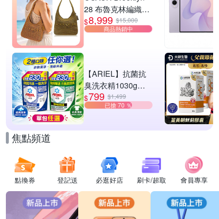
28 布魯克林編織款
8,999
單肩包-橄欖綠
$15,000
$
商品熱銷中
【ARIEL】抗菌抗
臭洗衣精1030g補
799
充包 X8 (抗菌去漬/
$1,499
$
已搶 70 ％
室內晾曬) 兩款任選
焦點頻道
點換券
登記送
必逛好店
刷卡/超取
會員專享