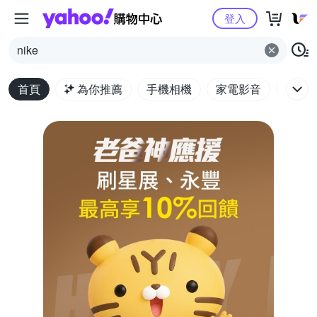
Yahoo購物中心
登入
nike
首頁
為你推薦
手機相機
家電影音
電腦