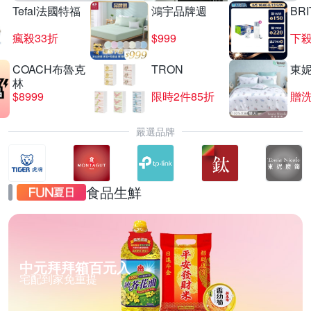
Tefal法國特福
鴻宇品牌週
BRI
瘋殺33折
$999
下殺
COACH布魯克
TRON
東
林
$8999
限時2件85折
贈
嚴選品牌
食品生鮮
中元拜拜箱百元入
宅配到家免重提