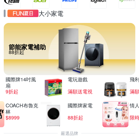
大小家電
節能家電補助
88折起
國際牌14吋風
電玩遊戲
飛
扇
9折起
滿額送電視
滿
COACH布魯克
國際牌家電
情
林
$8999
88折起
限時
嚴選品牌