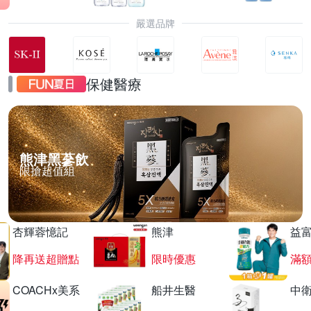
嚴選品牌
保健醫療
熊津黑蔘飲
限搶超值組
杏輝蓉憶記
熊津
益
降再送超贈點
限時優惠
滿
COACHx美系
船井生醫
中