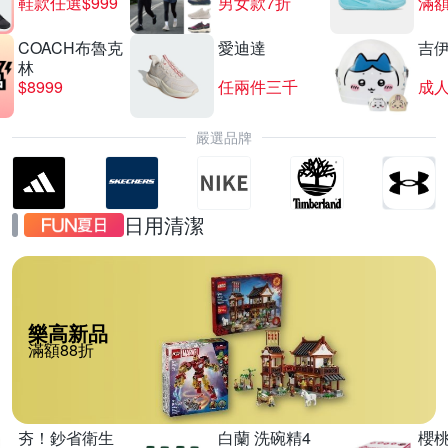
鞋款任選$999
男女款7折
滿額
COACH布魯克
愛迪達
吉
林
$8999
任兩件三千
嚴選品牌
日用清潔
樂高新品
滿額88折
夯！鈔省衛生
白蘭 洗碗精4
櫻