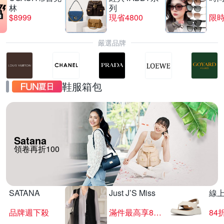
林
列
$8999
現省4800
限時
嚴選品牌
鞋服箱包
Satana
領卷再折100
SATANA
Just J’S Miss
線
品牌週下殺
滿件最高享85折
84