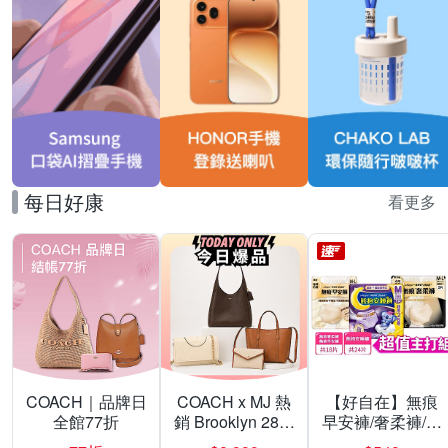
每日好康
看更多
COACH｜品牌日
COACH x MJ 熱
【好自在】無痕
全館77折
銷 Brooklyn 28／
早安褲/奢柔褲/熊
兩用／斜背包均
抱安睡褲 超值組