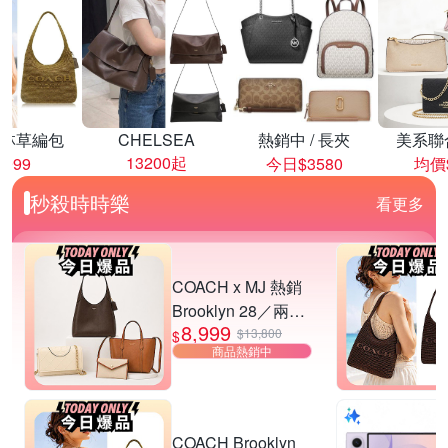
林草編包
CHELSEA
熱銷中 / 長夾
美系聯
13200起
8999
今日$3580
均價$
秒殺時時樂
看更多
COACH x MJ 熱銷
Brooklyn 28／兩用
8,999
／斜背包均一價-多
$13,800
$
商品熱銷中
款可選
COACH Brooklyn