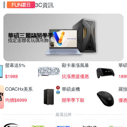
3C資訊
華碩三麗鷗開學季
指定送聯名玩偶吊飾
螢幕送5%
顯卡暴漲風暴
華
$1988
抗漲應援優惠
18
COACHx美系
華碩桌機
羅技
均價$8999
開學季下殺
優
嚴選品牌