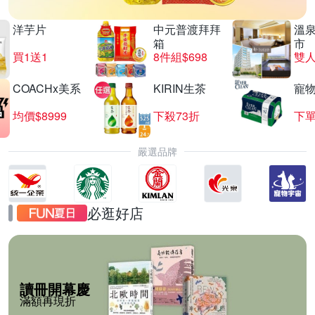
洋芋片
中元普渡拜拜
溫
箱
市
買1送1
8件組$698
COACHx美系
KIRIN生茶
寵
均價$8999
下殺73折
下單
嚴選品牌
必逛好店
讀冊開幕慶
滿額再現折