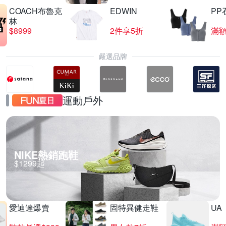
COACH布魯克
EDWIN
PP
林
$8999
2件享5折
滿額
嚴選品牌
運動戶外
NIKE熱銷跑鞋
$1299起
愛迪達爆賣
固特異健走鞋
UA