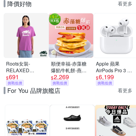
降價好物
看更多
Roots女裝-
順便幸福-赤藻糖
Apple 蘋果
RELAXED
爆餡牛軋餅-燕麥
AirPods Pro 3 主
691
2,269
6,199
COOPER 短袖上
奶味x2包+初戀草
動式降噪 藍芽耳機
$
$
$
衣-淡莓紫
挑戰低價
莓x2包(果乾 下午
挑戰低價
原廠保固 公司貨
挑戰低價
For You 品牌旗艦店
茶)
USB-C MagSafe
看更多