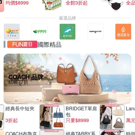
均價$8999
全館3折起
全品
嚴選品牌
國際精品
COACH 品牌
結帳77折
經典長中短夾
BRIDGET單肩
La
包
3折起
只要$8999
萬
COACH布魯克
經典TABBY系
時