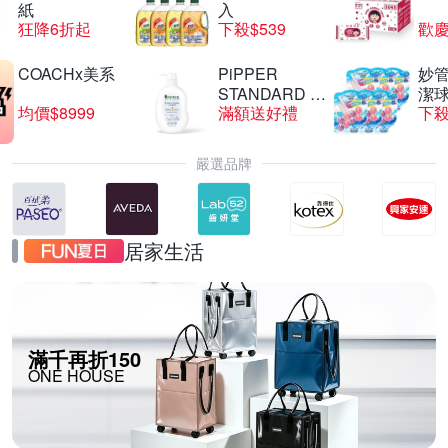
紙
入
狂降6折起
下殺$539
歡慶
COACHx美系
PiPPER
妙管
STANDARD 沛
潔球
均價$8999
滿額送好禮
下殺
柏
嚴選品牌
居家生活
滿千再折150
ONE HOUSE