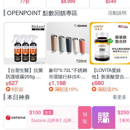
77折
$8,999
$549
一價-多款可選
任選一組 -生理
褲/衛生棉褲(無痕
OPENPOINT 點數回饋專區
活動說明
褲18片、安睡褲
24片)
【台塑生醫】抗菌
象印*0.72L*不銹鋼
【LOVITA愛維
防護噴霧255g 三
吊環隨行杯(SX-
他】胺基酸螯合鋅
627
1,188
680
入組
LA72H)
x2瓶30mg素食錠
$
$
$
6折起
滿額送10%
滿額送3%
(鋅錠)
本日神券
看更多
$100
$250
雙享
領
【satana 品牌券】品牌週
【葡萄
取
一件折$100
品滿29