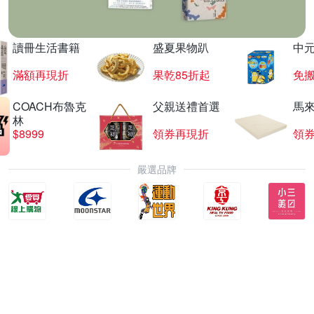
讀冊生活書籍
盛夏果物趴
中
滿額再現折
果乾85折起
免
COACH布魯克
父親送禮首選
馬
林
$8999
領券再現折
領
嚴選品牌