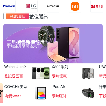
數位通訊
三星摺疊新機預購
享無痛升級現省六千
Watch Ultra2
X300系列
UAG
登記送五百超贈點
限時優惠
新
COACHx美系
iPad Air
行
均價$8999
限時狂降
下殺