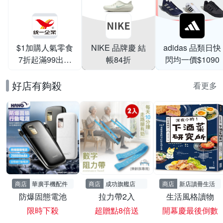
$1加購人氣零食
NIKE 品牌慶 結
adidas 品類日快
7折起滿99出貨
帳84折
閃均一價$1090
滿199打95折
好店有夠殺
看更多
商店
華廣手機配件
商店
成功旗艦店
商店
新店讀冊生活
防爆固態電池
拉力帶2入
生活風格讀物
限時下殺
超贈點8倍送
開幕慶最後倒數