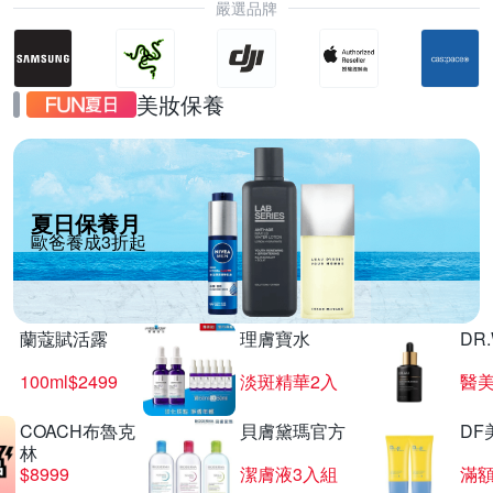
嚴選品牌
美妝保養
夏日保養月
歐爸養成3折起
蘭蔻賦活露
理膚寶水
DR
100ml$2499
淡斑精華2入
醫美
COACH布魯克
貝膚黛瑪官方
DF
林
$8999
潔膚液3入組
滿額