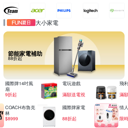
大小家電
節能家電補助
88折起
國際牌14吋風
電玩遊戲
飛
扇
9折起
滿額送電視
滿
COACH布魯克
國際牌家電
情
林
$8999
88折起
限時