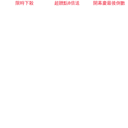
限時下殺
超贈點8倍送
開幕慶最後倒數