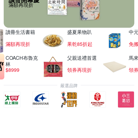
滿額再現折
讀冊生活書籍
盛夏果物趴
中
滿額再現折
果乾85折起
免
COACH布魯克
父親送禮首選
馬
林
$8999
領券再現折
領
嚴選品牌