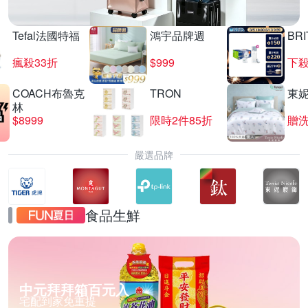
Tefal法國特福
鴻宇品牌週
BRI
瘋殺33折
$999
下殺
COACH布魯克
TRON
東
林
$8999
限時2件85折
贈
嚴選品牌
食品生鮮
中元拜拜箱百元入
宅配到家免重提