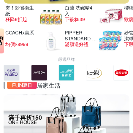
夯！鈔省衛生
白蘭 洗碗精4
櫻
紙
入
狂降6折起
下殺$539
歡慶
COACHx美系
PiPPER
妙管
STANDARD 沛
潔球
均價$8999
滿額送好禮
下殺
柏
嚴選品牌
居家生活
滿千再折150
ONE HOUSE