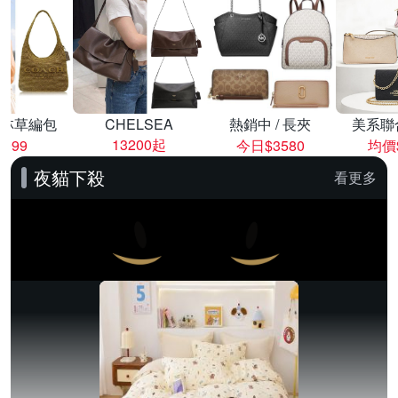
林草編包
CHELSEA
熱銷中 / 長夾
美系聯
13200起
8999
今日$3580
均價$
夜貓下殺
看更多