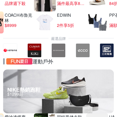
品牌週下殺
滿件最高享85折
84
COACH布魯克
EDWIN
PP
夜殺 HUROM 慢磨蔬果機 H-410
林
$8999
2件享5折
滿額
滿1件享95折
嚴選品牌
運動戶外
NIKE熱銷跑鞋
$1299起
愛迪達爆賣
固特異健走鞋
UA