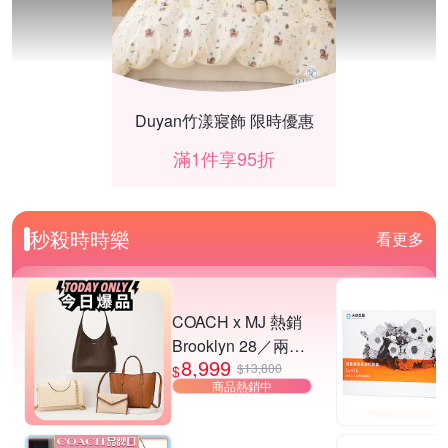
Duyan竹漾寢飾 限時優惠
滿1件享95折
秒殺時時樂
看更多
COACH x MJ 熱銷
Brooklyn 28／兩用
8,999
／斜背包均一價-多
$13,800
$
商品熱銷中
款可選
夜殺 HUROM 酵素慢磨蔬果機 H-420