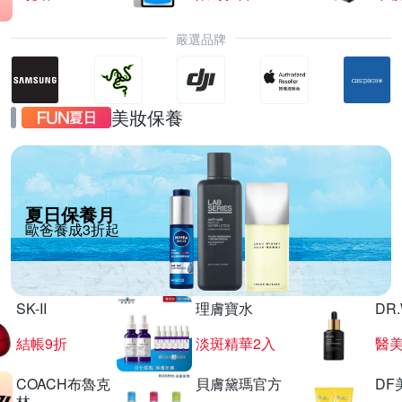
嚴選品牌
美妝保養
夏日保養月
歐爸養成3折起
SK-II
理膚寶水
DR
結帳9折
淡斑精華2入
醫美
COACH布魯克
貝膚黛瑪官方
DF
林