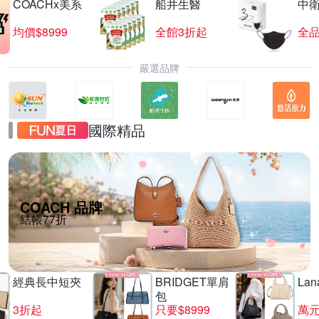
COACHx美系
船井生醫
中
均價$8999
全館3折起
全品
嚴選品牌
國際精品
COACH 品牌
結帳77折
經典長中短夾
BRIDGET單肩
La
包
3折起
只要$8999
萬