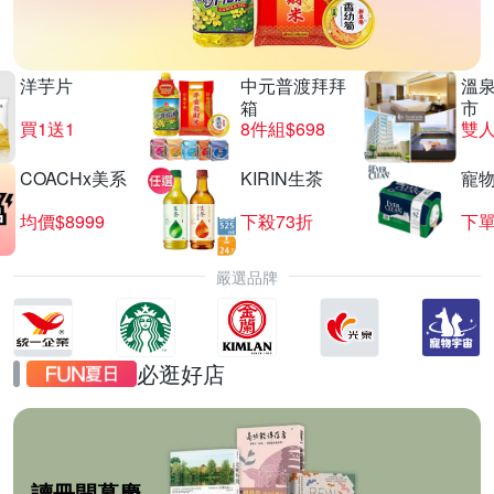
洋芋片
中元普渡拜拜
溫
箱
市
買1送1
8件組$698
COACHx美系
KIRIN生茶
寵
均價$8999
下殺73折
下單
嚴選品牌
必逛好店
讀冊開幕慶