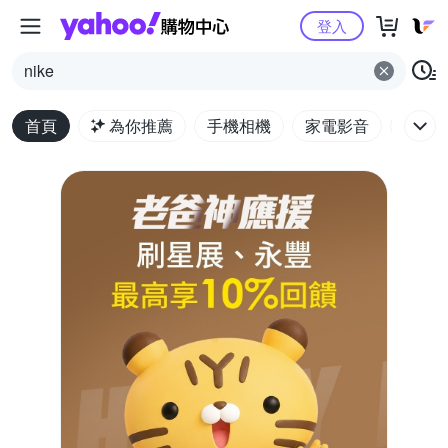
Yahoo購物中心
登入
nike
首頁
為你推薦
手機相機
家電影音
電腦