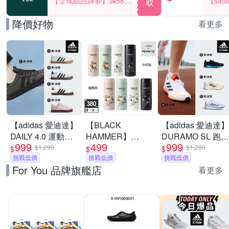
【艾瑪絲品牌券】滿580
【sat
取
享85折！
一件折$
降價好物
看更多
【adidas 愛迪達】
【BLACK
【adidas 愛迪達】
DAILY 4.0 運動休
HAMMER】
DURAMO SL 跑鞋
999
499
999
閒鞋 男鞋/女鞋 (多
Snoopy316不鏽鋼
運動鞋 慢跑鞋 男
$1,290
$1,290
$
$
$
款任選)
挑戰低價
迷你保溫口袋杯
挑戰低價
鞋/女鞋 (多款任選)
挑戰低價
For You 品牌旗艦店
380ml(附茶隔/8款
看更多
任選)(馬年限定)(隨
身保溫杯)(買1送1)