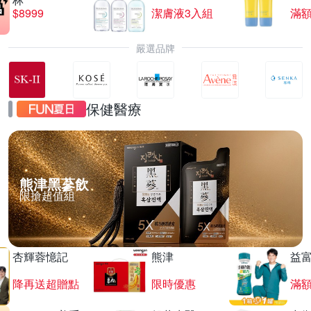
$8999
潔膚液3入組
滿額
嚴選品牌
保健醫療
熊津黑蔘飲
限搶超值組
杏輝蓉憶記
熊津
益
降再送超贈點
限時優惠
滿