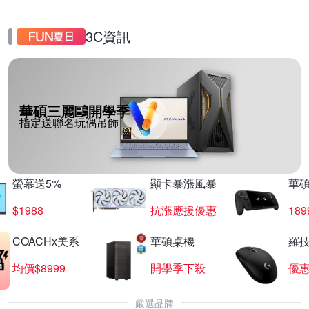
3C資訊
華碩三麗鷗開學季
指定送聯名玩偶吊飾
螢幕送5%
顯卡暴漲風暴
華
$1988
抗漲應援優惠
18
COACHx美系
華碩桌機
羅技
均價$8999
開學季下殺
優
嚴選品牌