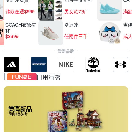
鞋款任選$999
男女款7折
滿額
COACH布魯克
愛迪達
吉
林
$8999
任兩件三千
嚴選品牌
日用清潔
樂高新品
滿額88折