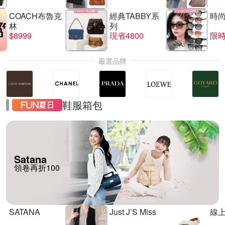
COACH布魯克
經典TABBY系
時
林
列
$8999
現省4800
限時
嚴選品牌
鞋服箱包
Satana
領卷再折100
SATANA
Just J’S Miss
線