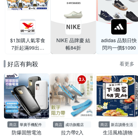
$1加購人氣零食
NIKE 品牌慶 結
adidas 品類日快
7折起滿99出貨
帳84折
閃均一價$1090
滿199打95折
好店有夠殺
看更多
商店
華廣手機配件
商店
成功旗艦店
商店
新店讀冊生活
防爆固態電池
拉力帶2入
生活風格讀物