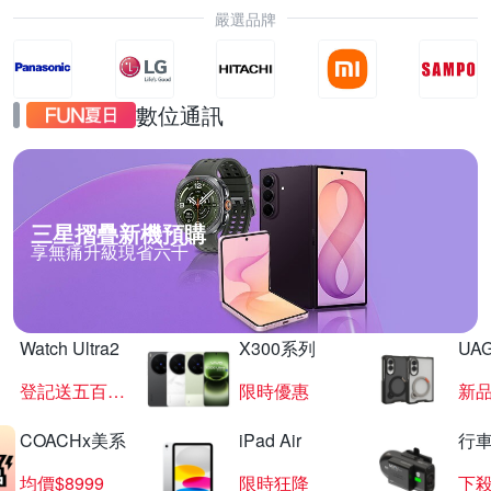
嚴選品牌
數位通訊
三星摺疊新機預購
享無痛升級現省六千
Watch Ultra2
X300系列
UAG
登記送五百超贈點
限時優惠
新
COACHx美系
iPad Air
行
均價$8999
限時狂降
下殺