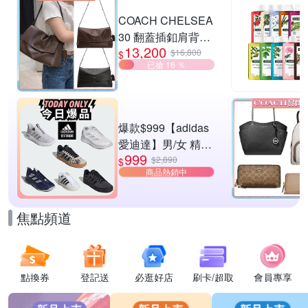
滿1件享88折
COACH CHELSEA
30 翻蓋插釦肩背包
13,200
兩色供選
$16,800
$
已搶 16 ％
爆款$999【adidas
愛迪達】男/女 精選
999
運動鞋休閒鞋 任選
$2,890
$
商品熱銷中
均一價
焦點頻道
點換券
登記送
必逛好店
刷卡/超取
會員專享