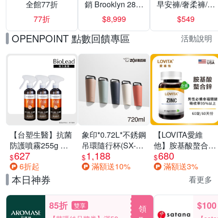
全館77折
銷 Brooklyn 28／
早安褲/奢柔褲/熊
兩用／斜背包均
抱安睡褲 超值組
77折
$8,999
$549
一價-多款可選
任選一組 -生理
褲/衛生棉褲(無痕
OPENPOINT 點數回饋專區
活動說明
褲18片、安睡褲
24片)
【台塑生醫】抗菌
象印*0.72L*不銹鋼
【LOVITA愛維
防護噴霧255g 三
吊環隨行杯(SX-
他】胺基酸螯合鋅
627
1,188
680
入組
LA72H)
x2瓶30mg素食錠
$
$
$
6折起
滿額送10%
滿額送3%
(鋅錠)
本日神券
看更多
85折
$100
雙享
領