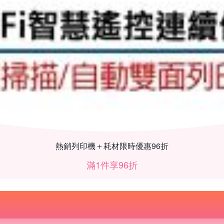
熱銷列印機＋耗材限時優惠96折
滿1件享96折