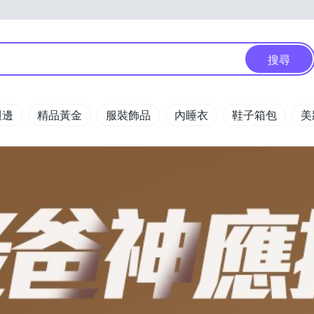
搜尋
週邊
精品黃金
服裝飾品
內睡衣
鞋子箱包
美