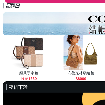
經典手拿包
布魯克林草編包
只要1380
$8999
夜貓下殺