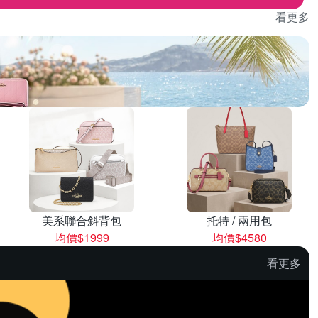
看更多
美系聯合斜背包
托特 / 兩用包
均價$1999
均價$4580
看更多