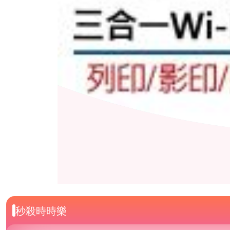
秒殺時時樂