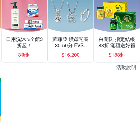
日用洗沐↘全館3
蘇菲亞 鑽耀迎春
白蘭氏 指定結帳
折起！
30-50分 FVS1
88折 滿額送好禮
$16200起
3折起
$16,200
$188起
活動說明