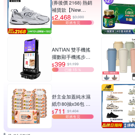
(券後價 2168) 熱銷
補貨款【New
2,468
Balance】復古運動
$3,080
$
即將售完
鞋_中性_白銀
_MR530SG-D楦
ANTIAN 雙手機搖
擺數顯手機搖步機
399
靜音自動計步器 搖
$1,199
$
已搶 15 ％
步器 刷步數神器 搖
步機
舒主金加蓋純水濕
紙巾80抽x36包 台
711
灣製 濕巾
$1,404
$
即將售完