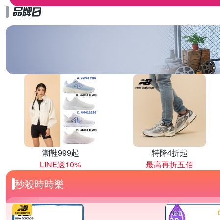
潮鞋999起
特降4折起
LINE送10%
最高再折五佰
秒殺時時樂