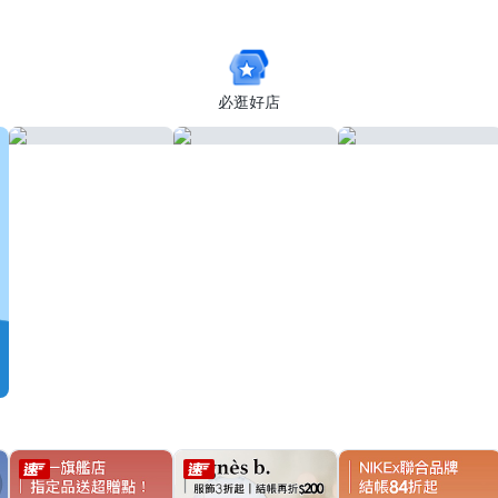
你傘/防曬
必逛好店