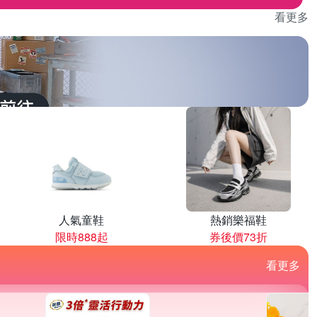
看更多
人氣童鞋
熱銷樂福鞋
限時888起
券後價73折
看更多