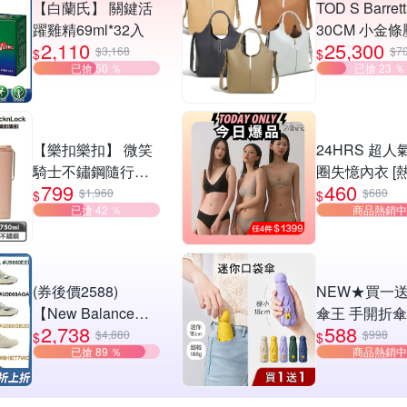
【白蘭氏】 關鍵活
TOD S Barret
躍雞精69ml*32入
30CM 小金
2,110
25,300
牛皮手提/肩
$3,168
$7
$
$
已搶 50 ％
已搶 23 ％
包-多色可選
【樂扣樂扣】 微笑
24HRS 超人
騎士不鏽鋼隨行杯
圈失憶內衣 [
799
460
750ml(掀蓋款)
評]
$1,960
$680
$
$
已搶 42 ％
商品熱銷中
(券後價2588)
NEW★買一送
【New Balance】
傘王 手開折傘 
2,738
588
2010系列/9060系
口袋傘-多色可
$4,880
$998
$
$
已搶 89 ％
商品熱銷中
列/防水慢跑鞋/越野
囊傘/小傘/手
鞋_男女_8款任選
黑膠布/摺疊傘
傘/輕量傘/折