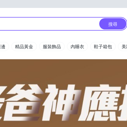
搜尋
週邊
精品黃金
服裝飾品
內睡衣
鞋子箱包
美