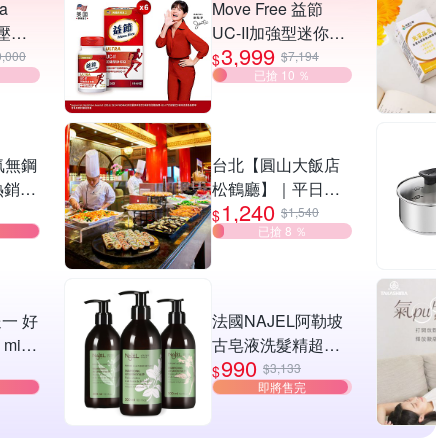
ta
Move Free 益節
條壓紋
UC-II加強型迷你錠
3,999
背托特
6瓶(共180錠)
0,000
$7,194
$
已搶 10 ％
氣無鋼
台北【圓山大飯店
熱銷好
松鶴廳】｜平日午
1,240
晚餐吃到飽單人券
$1,540
$
已搶 8 ％
(MO26)
一 好
法國NAJEL阿勒坡
mini
古皂液洗髮精超值
990
選 膠
任選3入贈法國精油
$3,133
$
即將售完
開折傘/
沐浴正貨400ml[限
/小雨
時限定再氣墊木頭
疊傘/迷
梳乙支]