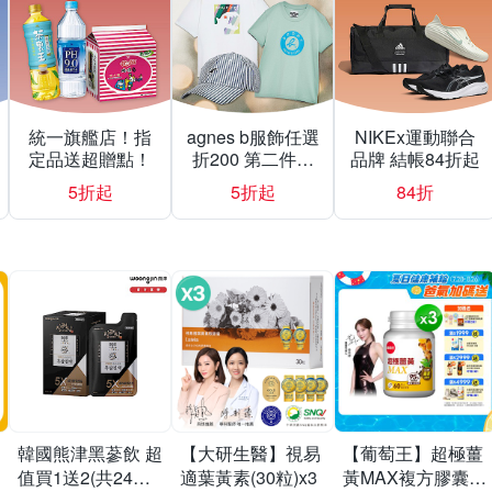
統一旗艦店！指
agnes b服飾任選
NIKEx運動聯合
定品送超贈點！
折200 第二件折
品牌 結帳84折起
500
5折起
5折起
84折
韓國熊津黑蔘飲 超
【大研生醫】視易
【葡萄王】超極薑
值買1送2(共24入
適葉黃素(30粒)x3
黃MAX複方膠囊