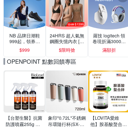
NB 品牌日潮鞋
24HRS 超人氣無
羅技 logitech 領
999起，領券折
鋼圈失憶內衣 [熱
卷現折滿3000折
上折 最高回饋
銷好評]
300
$999
$限時搶
滿額折
40%
OPENPOINT 點數回饋專區
【台塑生醫】抗菌
象印*0.72L*不銹鋼
【LOVITA愛維
防護噴霧255g 三
吊環隨行杯(SX-
他】胺基酸螯合鋅