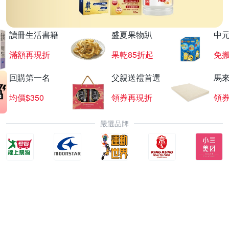
讀冊生活書籍
盛夏果物趴
中
滿額再現折
果乾85折起
免
回購第一名
父親送禮首選
馬
均價$350
領券再現折
領
嚴選品牌