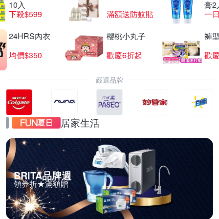
10入
膏2
下殺$599
滿額送防蚊貼
一日
24HRS內衣
櫻桃小丸子
褲
均價$350
歡慶6折起
歡慶
嚴選品牌
居家生活
BRITA品牌週
領券折★滿額贈