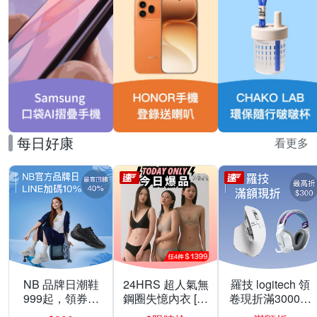
每日好康
看更多
NB 品牌日潮鞋
24HRS 超人氣無
羅技 logitech 領
999起，領券折
鋼圈失憶內衣 [熱
卷現折滿3000折
上折 最高回饋
銷好評]
300