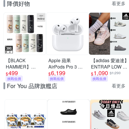
降價好物
看更多
【BLACK
Apple 蘋果
【adidas 愛迪達】
HAMMER】
AirPods Pro 3 主
ENTRAP LOW 運
499
6,199
1,090
Snoopy316不鏽鋼
動式降噪 藍芽耳機
動休閒鞋 籃球鞋
$1,290
$
$
$
迷你保溫口袋杯
挑戰低價
原廠保固 公司貨
挑戰低價
復古 男鞋/女鞋 (多
挑戰低價
For You 品牌旗艦店
380ml(附茶隔/8款
USB-C MagSafe
款任選)
看更多
任選)(馬年限定)(隨
身保溫杯)(買1送1)