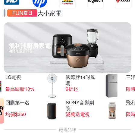
大小家電
飛利浦廚房家電
滿額送好禮
LG電視
國際牌14吋風
三
扇
最高回饋10%
9折起
限
回購第一名
SONY音響劇
飛
院
均價$350
滿萬送電視
限
嚴選品牌