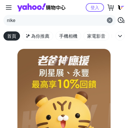
Yahoo購物中心
登入
nike
首頁
為你推薦
手機相機
家電影音
電腦