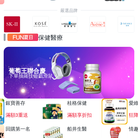
嚴選品牌
保健醫療
葡萄王聯合慶
下單抽羅技遊戲滑鼠
銀寶善存
桂格保健
愛
滿額3重送
滿額享折扣
狂降
回購第一名
船井生醫
情