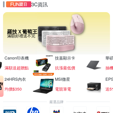
3C資訊
羅技Ｘ葡萄王
滿額好禮送不完
Canon印表機
技嘉顯示卡
華碩
滿額送超贈點
抗漲最低價
抽
24HRS內衣
MSI微星
EP
均價$350
電競筆電
送5
嚴選品牌