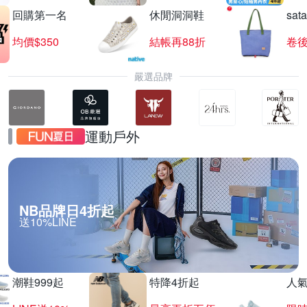
回購第一名
休閒洞洞鞋
sat
均價$350
結帳再88折
卷後
嚴選品牌
運動戶外
NB品牌日4折起
送10%LINE
潮鞋999起
特降4折起
人