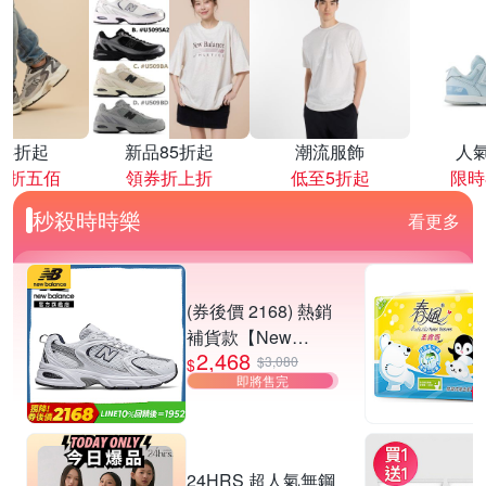
降4折起
新品85折起
潮流服飾
人
再折五佰
領券折上折
低至5折起
限時
秒殺時時樂
看更多
(券後價 2168) 熱銷
補貨款【New
2,468
Balance】復古運動
$3,080
$
即將售完
鞋_中性_白銀
_MR530SG-D楦
24HRS 超人氣無鋼