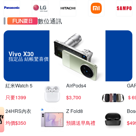
數位通訊
Vivo X30
指定品 結帳驚喜價
紅米Watch 5
AirPods4
GA
只要1399
$3,700
＄6
24HRS內衣
Z Fold8
Bo
均價$350
預購送早鳥禮
$4