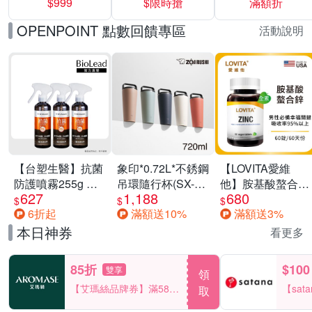
$999
$限時搶
滿額折
40%
OPENPOINT 點數回饋專區
活動說明
【台塑生醫】抗菌
象印*0.72L*不銹鋼
【LOVITA愛維
防護噴霧255g 三
吊環隨行杯(SX-
他】胺基酸螯合鋅
627
1,188
680
入組
LA72H)
x2瓶30mg素食錠
$
$
$
6折起
滿額送10%
滿額送3%
(鋅錠)
本日神券
看更多
85折
$100
雙享
領
【艾瑪絲品牌券】滿580
【sat
取
享85折！
一件折$