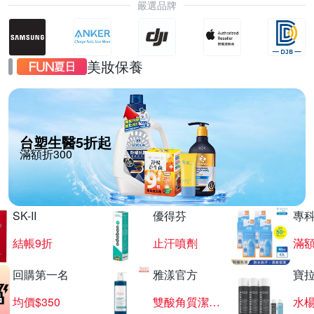
嚴選品牌
美妝保養
台塑生醫5折起
滿額折300
SK-II
優得芬
專
結帳9折
止汗噴劑
滿額
回購第一名
雅漾官方
寶
均價$350
雙酸角質潔膚露
水楊