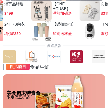
鴻宇品牌週
【ONE
向
HOUSE】
$499
滿額加碼送
$31
24HRS內衣
【樂扣樂扣】
TP-
均價$350
加碼送杯蓋
滿
嚴選品牌
食品生鮮
美食週末特賣會
限定價五折起