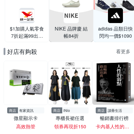
$1加購人氣零食
NIKE 品牌慶 結
adidas 品類日快
7折起滿99出貨
帳84折
閃均一價$1090
滿199打95折
好店有夠殺
看更多
商店
有家資訊
商店
iNio
商店
讀冊生活
微星顯示卡
專櫃長裙任選
暢銷書排行榜
高效熱管
領券再現折150
卡內基人性的弱點