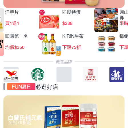
洋芋片
即期特價
圓
券
買1送1
$238
限時
回購第一名
KIRIN生茶
暢
均價$350
下殺73折
下單
嚴選品牌
必逛好店
白蘭氏補元氣
全館78折起