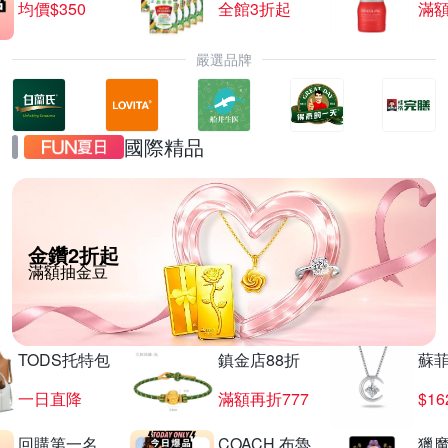
均價$350
全館3折起
滿
嚴選品牌
國際精品
金鑽2折起
滿額抽金豆
TODS托特包
鎮金店88折
蘇
一日直降
滿額再折777
$16
回購第一名
COACH 布魯
獵