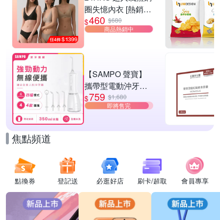
圈失憶內衣 [熱銷好
460
評]
$680
$
商品熱銷中
【SAMPO 聲寶】
攜帶型電動沖牙機/
759
洗牙器/沖牙器(WB-
$1,680
$
即將售完
Z2506NL)
焦點頻道
點換券
登記送
必逛好店
刷卡/超取
會員專享