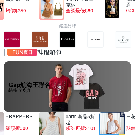
克林
通
均價$350
全網最低$8999
GO
嚴選品牌
鞋服箱包
Gap航海王聯名
結帳享6折
BRAPPERS
earth 新品5折
三
起
滿額折300
領券再折$101
熱銷