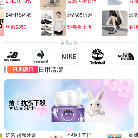
LINE送10%
最高再折五佰
限時
24HRS內衣
新品85折起
熱
均價$350
領券折上折
券後
嚴選品牌
日用清潔
搶！抗漲下殺
★紙品6折起
好來 超氟牙膏
小獅王辛巴
齒妍