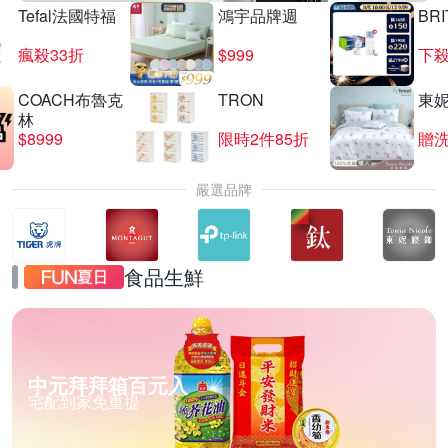
Tefal法國特福
鴻宇品牌週
BRI
瘋殺33折
$999
下殺
COACH布魯克
TRON
東
林
$8999
限時2件85折
贈
嚴選品牌
食品生鮮
中元拜拜箱百元入
宅配到家免重提