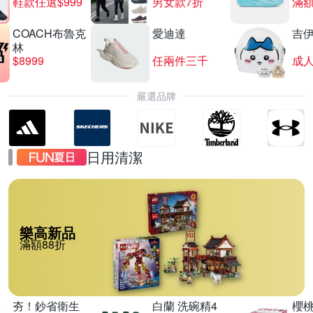
鞋款任選$999
男女款7折
滿額
COACH布魯克
愛迪達
吉
林
$8999
任兩件三千
嚴選品牌
日用清潔
樂高新品
滿額88折
夯！鈔省衛生
白蘭 洗碗精4
櫻