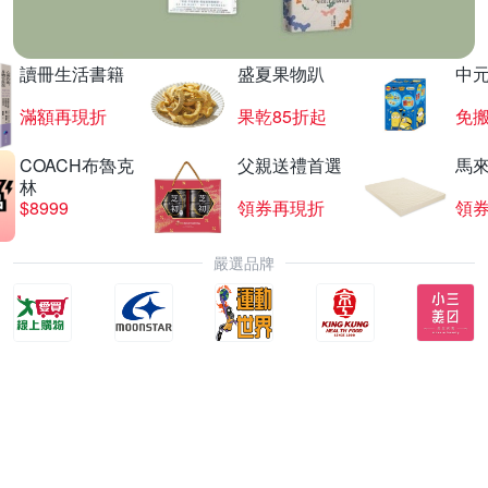
讀冊生活書籍
盛夏果物趴
中
滿額再現折
果乾85折起
免
COACH布魯克
父親送禮首選
馬
林
$8999
領券再現折
領
嚴選品牌