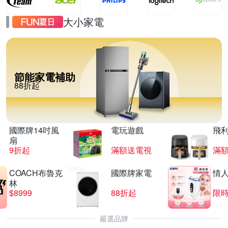
大小家電
節能家電補助
88折起
國際牌14吋風
電玩遊戲
飛
扇
9折起
滿額送電視
滿
COACH布魯克
國際牌家電
情
林
$8999
88折起
限時
嚴選品牌