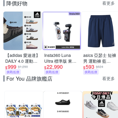
降價好物
看更多
【adidas 愛迪達】
Insta360 Luna
asics 亞瑟士 短褲
DAILY 4.0 運動休
Ultra 標準版 東城
男 運動褲 藍
999
22,990
593
閒鞋 男鞋/女鞋 (多
代理商公司貨
2033B130-401
$1,290
$624
$
$
$
款任選)
挑戰低價
挑戰低價
挑戰低價
For You 品牌旗艦店
看更多