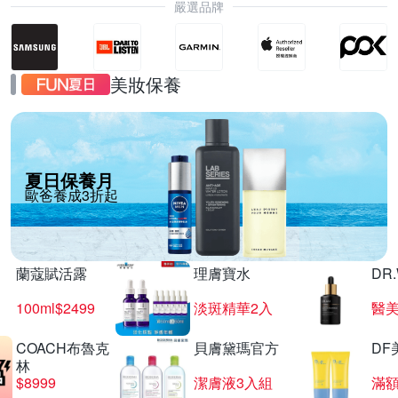
嚴選品牌
美妝保養
夏日保養月
歐爸養成3折起
蘭蔻賦活露
理膚寶水
DR
100ml$2499
淡斑精華2入
醫美
COACH布魯克
貝膚黛瑪官方
DF
林
$8999
潔膚液3入組
滿額