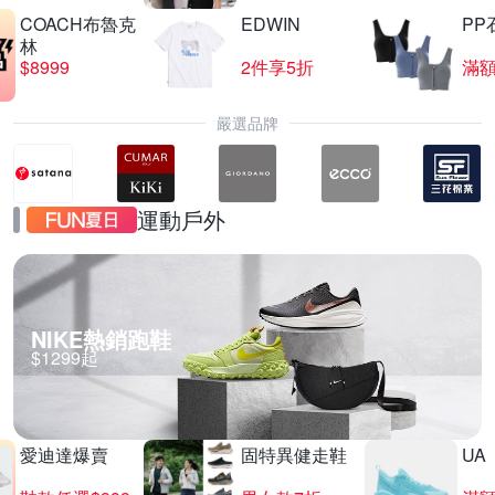
COACH布魯克
EDWIN
PP
林
$8999
2件享5折
滿額
嚴選品牌
運動戶外
NIKE熱銷跑鞋
$1299起
愛迪達爆賣
固特異健走鞋
UA