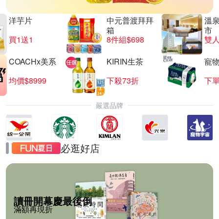
洋芋片
中元普渡拜拜
溫
箱
市
買1送1
8件組$698
COACHx美系
KIRIN生茶
寵
均價$8999
下殺73折
下單
嚴選品牌
必逛好店
讀冊開幕慶最後倒
滿額再現折