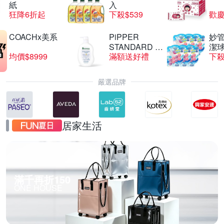
紙
入
狂降6折起
下殺$539
歡慶
COACHx美系
PiPPER
妙管
STANDARD 沛
潔球
均價$8999
滿額送好禮
下殺
柏
嚴選品牌
居家生活
滿千再折150
ONE HOUSE