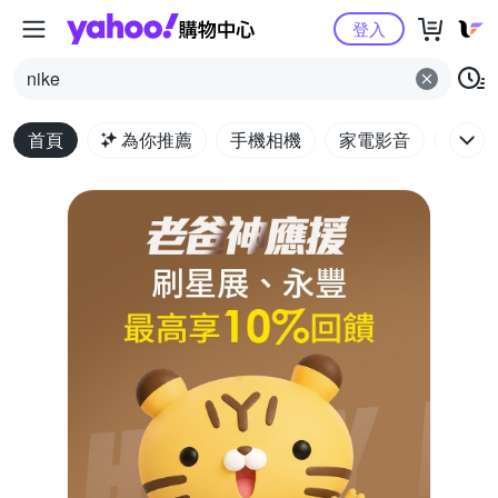
Yahoo購物中心
登入
nike
首頁
為你推薦
手機相機
家電影音
電腦