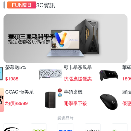
3C資訊
華碩三麗鷗開學季
指定送聯名玩偶吊飾
螢幕送5%
顯卡暴漲風暴
華
$1988
抗漲應援優惠
18
COACHx美系
華碩桌機
羅技
均價$8999
開學季下殺
優
嚴選品牌