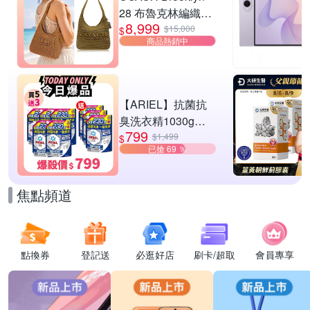
28 布魯克林編織款
8,999
單肩包-橄欖綠
$15,000
$
商品熱銷中
【ARIEL】抗菌抗
臭洗衣精1030g補
799
充包 X8 (抗菌去漬/
$1,499
$
已搶 69 ％
室內晾曬) 兩款任選
焦點頻道
點換券
登記送
必逛好店
刷卡/超取
會員專享