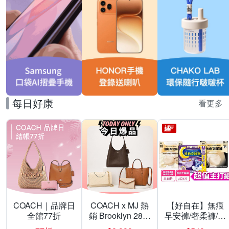
每日好康
看更多
COACH｜品牌日
COACH x MJ 熱
【好自在】無痕
全館77折
銷 Brooklyn 28／
早安褲/奢柔褲/熊
兩用／斜背包均
抱安睡褲 超值組