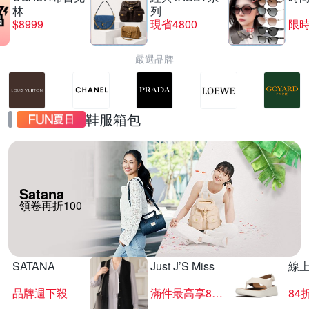
林
列
$8999
現省4800
限時
嚴選品牌
鞋服箱包
Satana
領卷再折100
SATANA
Just J’S Miss
線
品牌週下殺
滿件最高享85折
84