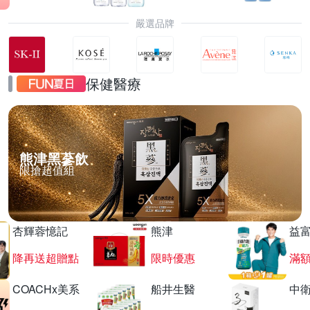
嚴選品牌
保健醫療
熊津黑蔘飲
限搶超值組
杏輝蓉憶記
熊津
益
降再送超贈點
限時優惠
滿
COACHx美系
船井生醫
中