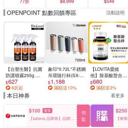
77折
$8,999
$549
一價-多款可選
任選一組 -生理
褲/衛生棉褲(無痕
OPENPOINT 點數回饋專區
活動說明
褲18片、安睡褲
24片)
【台塑生醫】抗菌
象印*0.72L*不銹鋼
【LOVITA愛維
防護噴霧255g 三
吊環隨行杯(SX-
他】胺基酸螯合鋅
627
1,188
680
入組
LA72H)
x2瓶30mg素食錠
$
$
$
6折起
滿額送10%
滿額送3%
(鋅錠)
本日神券
看更多
$100
$250
雙享
領
【satana 品牌券】品牌週
【葡萄
取
一件折$100
品滿29