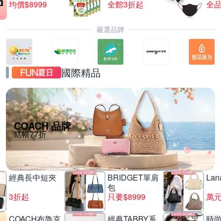
均價$8999
全館3折起
全品
嚴選品牌
國際精品
COACH 品牌
結帳77折
經典長中短夾
BRIDGET單肩
La
包
3折起
只要$8999
萬
COACH布魯克
經典TABBY系
時