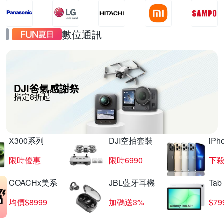
數位通訊
DJI爸氣感謝祭
指定8折起
X300系列
DJI空拍套裝
iP
限時優惠
限時6990
下殺
COACHx美系
JBL藍牙耳機
Tab
均價$8999
加碼送3%
$79