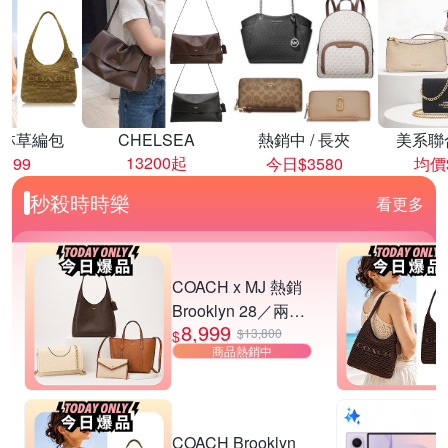
林草編包
CHELSEA
熱銷中 / 長夾
美系聯
13200起
8999
今日$3580
均價$
秒殺時時樂
看更多
COACH x MJ 熱銷
Brooklyn 28／兩用
8,999
／斜背包均一價-多
$13,800
$
商品熱銷中
款可選
COACH Brooklyn