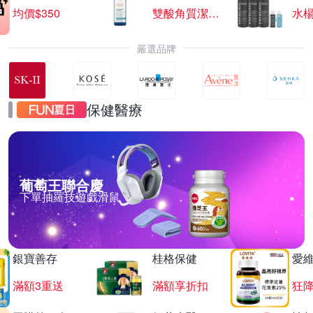
均價$350
雙酸角質潔膚露
水楊
嚴選品牌
保健醫療
葡萄王聯合慶
下單抽羅技遊戲滑鼠
銀寶善存
桂格保健
愛
滿額3重送
滿額享折扣
狂降