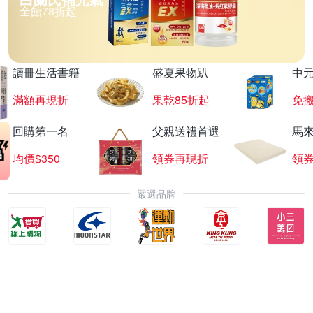
全館78折起
讀冊生活書籍
盛夏果物趴
中
滿額再現折
果乾85折起
免
回購第一名
父親送禮首選
馬
均價$350
領券再現折
領
嚴選品牌