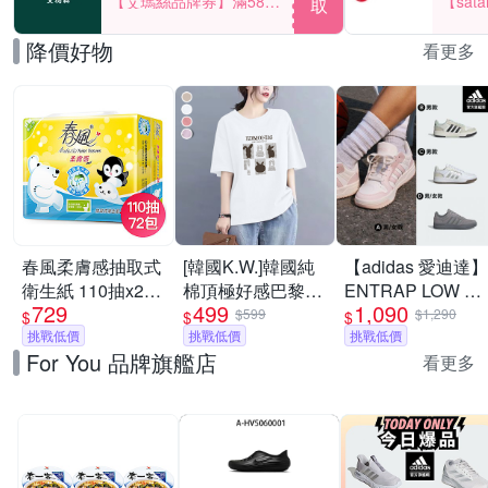
【艾瑪絲品牌券】滿580
【sat
取
享85折！
一件折$
降價好物
看更多
春風柔膚感抽取式
[韓國K.W.]韓國純
【adidas 愛迪達】
衛生紙 110抽x24
棉頂極好感巴黎設
ENTRAP LOW 運
729
499
1,090
包x3串/箱
計華麗上衣(壓褶/
動休閒鞋 籃球鞋
$599
$1,290
$
$
$
挑戰低價
中大尺碼/修身/輕
挑戰低價
復古 男鞋/女鞋 (多
挑戰低價
For You 品牌旗艦店
薄/小香風)
款任選)
看更多