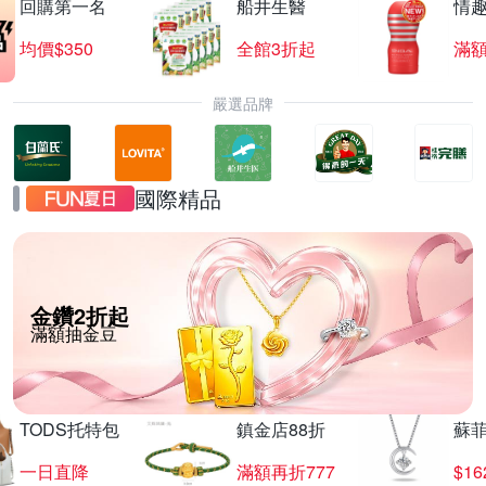
回購第一名
船井生醫
情
均價$350
全館3折起
滿
嚴選品牌
國際精品
金鑽2折起
滿額抽金豆
TODS托特包
鎮金店88折
蘇
一日直降
滿額再折777
$16