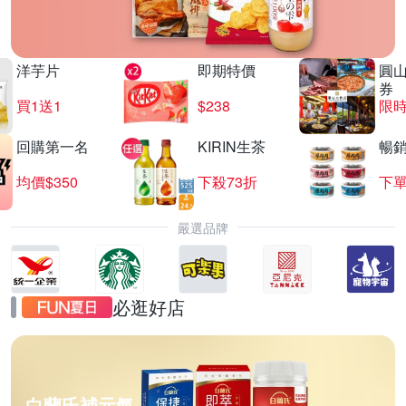
洋芋片
即期特價
圓
券
買1送1
$238
限時
回購第一名
KIRIN生茶
暢
均價$350
下殺73折
下單
嚴選品牌
必逛好店
白蘭氏補元氣