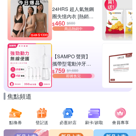
滿1件享83折
24HRS 超人氣無鋼
圈失憶內衣 [熱銷好
460
評]
$680
$
商品熱銷中
【SAMPO 聲寶】
攜帶型電動沖牙機/
759
洗牙器/沖牙器(WB-
$1,680
$
即將售完
Z2506NL)
焦點頻道
點換券
登記送
必逛好店
刷卡/超取
會員專享