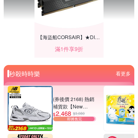
【海盜船CORSAIR】★DIY組件享9折
滿1件享9折
秒殺時時樂
看更多
(券後價 2168) 熱銷
補貨款【New
2,468
Balance】復古運動
$3,080
$
即將售完
鞋_中性_白銀
_MR530SG-D楦
CITIZEN星辰錶結帳83折