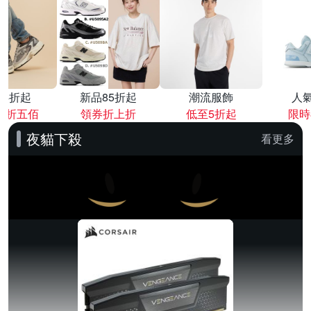
降4折起
新品85折起
潮流服飾
人
再折五佰
領券折上折
低至5折起
限時
夜貓下殺
看更多