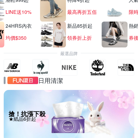
LINE送10%
最高再折五佰
限時
24HRS內衣
新品85折起
熱
均價$350
領券折上折
券後
嚴選品牌
日用清潔
搶！抗漲下殺
★紙品6折起