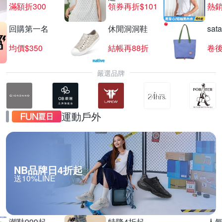
滿額折300
領券再折$101
熱銷
回購第一名
休閒洞洞鞋
sat
SEIKO 鬧鐘掛鐘 結帳87折
均價$350
結帳再88折
卷後
滿1件享87折
嚴選品牌
運動戶外
NB品牌日4折起
送10%LINE
潮鞋999起
特降4折起
人