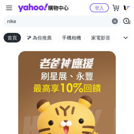
Yahoo購物中心
登入
nike
首頁
為你推薦
手機相機
家電影音
電腦