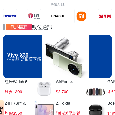
嚴選品牌
數位通訊
Vivo X30
指定品 結帳驚喜價
紅米Watch 5
AirPods4
GA
只要1399
$3,700
＄6
24HRS內衣
Z Fold8
Bo
均價$350
預購送早鳥禮
$4