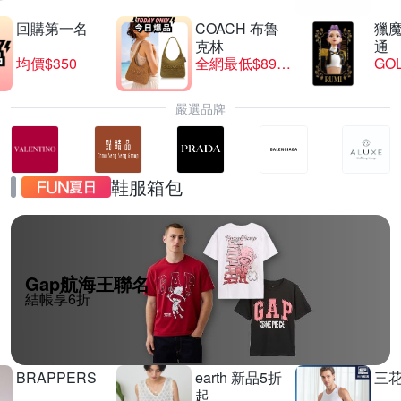
回購第一名
COACH 布魯
獵
克林
通
均價$350
全網最低$8999
GO
嚴選品牌
鞋服箱包
Gap航海王聯名
結帳享6折
BRAPPERS
earth 新品5折
三
起