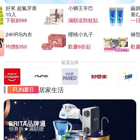
好來 超氟牙膏
小獅王辛巴
齒妍
10入
膏2
下殺$599
滿額送防蚊貼
一日
24HRS內衣
櫻桃小丸子
褲
均價$350
歡慶6折起
歡慶
嚴選品牌
居家生活
BRITA品牌週
領券折★滿額贈