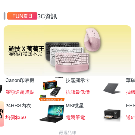
3C資訊
羅技Ｘ葡萄王
滿額好禮送不完
Canon印表機
技嘉顯示卡
華碩
滿額送超贈點
抗漲最低價
抽
24HRS內衣
MSI微星
EP
均價$350
電競筆電
送5
嚴選品牌