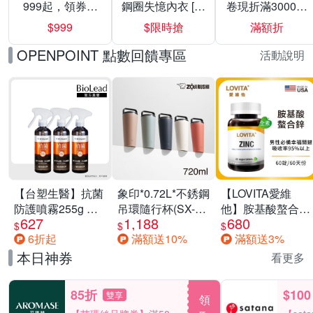
999起，領券折
鋼圈失憶內衣 [熱
卷現折滿3000折
上折 最高回饋
銷好評]
300
$999
$限時搶
滿額折
40%
OPENPOINT 點數回饋專區
活動說明
【台塑生醫】抗菌
象印*0.72L*不銹鋼
【LOVITA愛維
防護噴霧255g 三
吊環隨行杯(SX-
他】胺基酸螯合鋅
627
1,188
680
入組
LA72H)
x2瓶30mg素食錠
$
$
$
6折起
滿額送10%
滿額送3%
(鋅錠)
本日神券
看更多
85折
$100
雙享
領