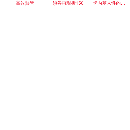
高效熱管
領券再現折150
卡內基人性的弱點