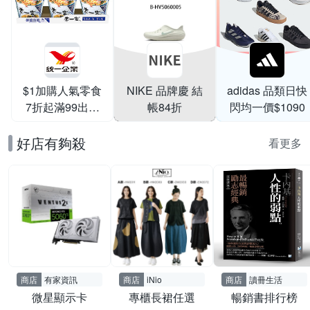
$1加購人氣零食
NIKE 品牌慶 結
adidas 品類日快
7折起滿99出貨
帳84折
閃均一價$1090
滿199打95折
好店有夠殺
看更多
商店
有家資訊
商店
iNio
商店
讀冊生活
微星顯示卡
專櫃長裙任選
暢銷書排行榜