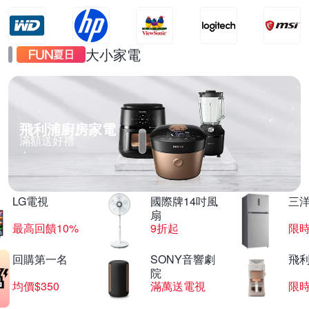
大小家電
飛利浦廚房家電
滿額送好禮
LG電視
國際牌14吋風
三
扇
最高回饋10%
9折起
限
回購第一名
SONY音響劇
飛
院
均價$350
滿萬送電視
限