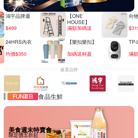
鴻宇品牌週
【ONE
向
HOUSE】
$499
滿額加碼送
$31
24HRS內衣
【樂扣樂扣】
TP-
均價$350
加碼送杯蓋
滿
嚴選品牌
食品生鮮
美食週末特賣會
限定價五折起