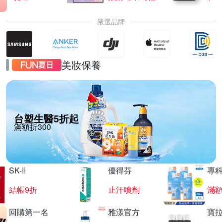
嚴選品牌
美妝保養
台塑生醫5折起
滿額折300
SK-II
優得芬
專
結帳9折
止汗噴劑
滿額
回購第一名
雅漾官方
寶