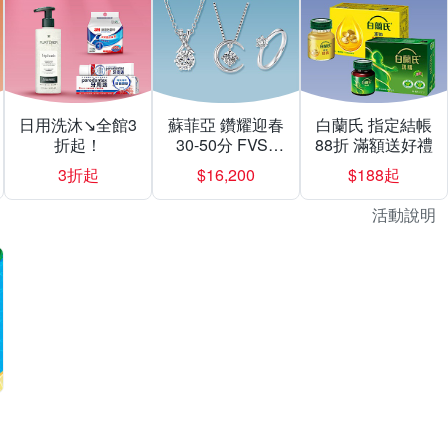
日用洗沐↘全館3
蘇菲亞 鑽耀迎春
白蘭氏 指定結帳
折起！
30-50分 FVS1
88折 滿額送好禮
$16200起
3折起
$16,200
$188起
活動說明