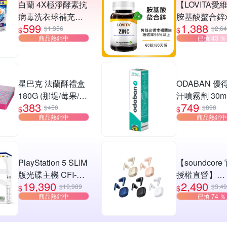
白蘭 4X極淨酵素抗
【LOVITA愛
病毒洗衣球補充包
胺基酸螯合鋅
599
1,388
(30顆/袋)_4入組(三
30mg素食錠(
$1,356
$2,6
$
$
商品熱銷中
已搶 43 ％
款任選)
星巴克 法蘭酥禮盒
ODABAN 優
180G (那堤/莓果/海
汗噴霧劑 30m
383
749
鹽焦糖)
(原廠公司貨 
$450
$890
$
$
商品熱銷中
商品熱銷中
止汗噴霧)
PlayStation 5 SLIM
【soundcore
版光碟主機 CFI-
授權直營】
19,390
2,490
2118A01
soundcore Lib
$19,989
$3,4
$
$
商品熱銷中
已搶 74 ％
降噪真無線藍
機