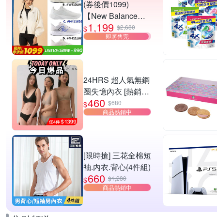
(券後價1099)
【New Balance】
1,199
慢跑鞋_女/中性_多
$2,680
$
即將售完
款任選
(W4139I6/W413LW
3/M411626/M411L
W3) (網路獨家款)
24HRS 超人氣無鋼
圈失憶內衣 [熱銷好
460
評]
$680
$
商品熱銷中
[限時搶] 三花全棉短
袖.內衣.背心(4件組)
660
$1,280
$
商品熱銷中