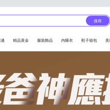
搜尋
週邊
精品黃金
服裝飾品
內睡衣
鞋子箱包
美