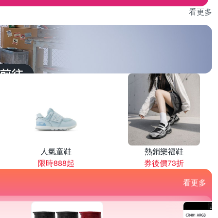
看更多
人氣童鞋
熱銷樂福鞋
限時888起
券後價73折
看更多