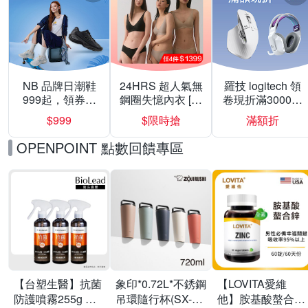
NB 品牌日潮鞋
24HRS 超人氣無
羅技 logitech 領
999起，領券折
鋼圈失憶內衣 [熱
卷現折滿3000折
上折 最高回饋
銷好評]
300
$999
$限時搶
滿額折
40%
OPENPOINT 點數回饋專區
【台塑生醫】抗菌
象印*0.72L*不銹鋼
【LOVITA愛維
防護噴霧255g 三
吊環隨行杯(SX-
他】胺基酸螯合鋅