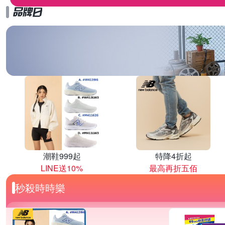
潮鞋999起
特降4折起
LINE送10%
最高再折五佰
秒殺時時樂