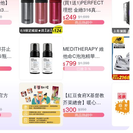
維他】
(買1送1)PERFECT
x3瓶
理想 金緻316真空
249
鋅錠)
咖啡萃取杯 (8H)
40
$1,699
$
商品熱銷中
得芬止
MEDITHERAPY 維
l/瓶
他命C泡泡精華
799
止汗劑
100ml 2入組
$1,398
$
已搶 3 ％
 官方
【紅豆食府X基督教
芥菜總會】暖心公
300
erty 5
益送愛救助A套餐愛
90
$350
$
商品熱銷中
牙耳
心募集(購買者本人
不會收到商品)