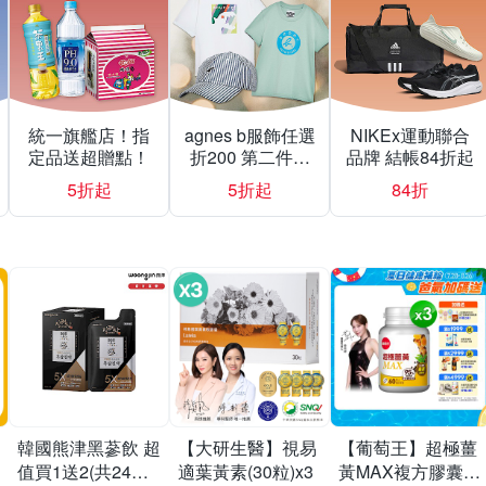
統一旗艦店！指
agnes b服飾任選
NIKEx運動聯合
定品送超贈點！
折200 第二件折
品牌 結帳84折起
500
5折起
5折起
84折
韓國熊津黑蔘飲 超
【大研生醫】視易
【葡萄王】超極薑
值買1送2(共24入
適葉黃素(30粒)x3
黃MAX複方膠囊