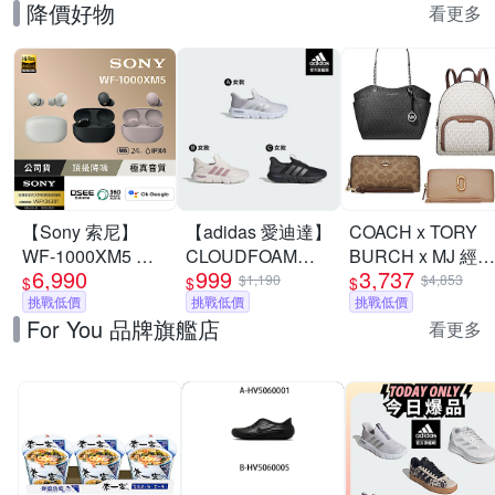
降價好物
看更多
【Sony 索尼】
【adidas 愛迪達】
COACH x TORY
WF-1000XM5 旗
CLOUDFOAM
BURCH x MJ 經典
6,990
999
3,737
艦真無線藍牙耳機
FLEX RAPIDFIT
款 中夾 / 長夾(多
$1,190
$4,853
$
$
$
(公司貨 保固12+6
挑戰低價
運動鞋 男鞋/女鞋
挑戰低價
款可選)
挑戰低價
For You 品牌旗艦店
個月)
(多款任選)
看更多