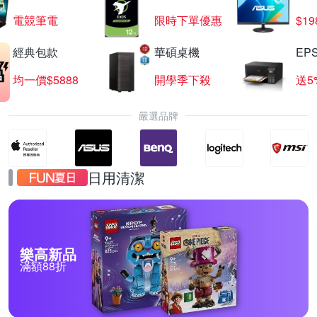
電競筆電
限時下單優惠
$19
經典包款
華碩桌機
EP
均一價$5888
開學季下殺
送5
嚴選品牌
日用清潔
樂高新品
滿額88折