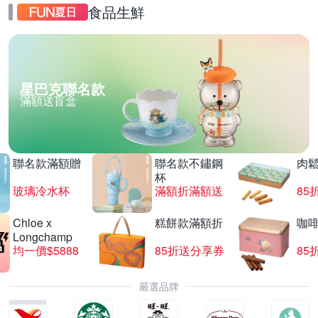
食品生鮮
星巴克聯名款
滿額送盲盒
聯名款滿額贈
聯名款不鏽鋼
肉
杯
玻璃冷水杯
滿額折滿額送
85
Chloe x
糕餅款滿額折
咖
Longchamp
均一價$5888
85折送分享券
85
嚴選品牌