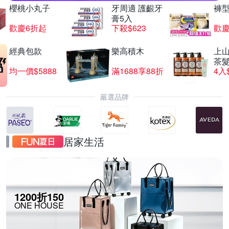
櫻桃小丸子
牙周適 護齦牙
褲
膏5入
歡慶6折起
下殺$623
歡慶
經典包款
樂高積木
上山
茶
均一價$5888
滿1688享88折
4入
嚴選品牌
居家生活
1200折150
ONE HOUSE