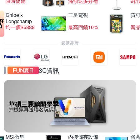
限時促銷
滿額送多好禮
9折
Chloe x
三星電視
寶
Longchamp
均一價$5888
最高回饋10%
新
嚴選品牌
3C資訊
華碩三麗鷗開學季
抽機票再送聯名玩偶
MSI微星
內接儲存設備
螢幕