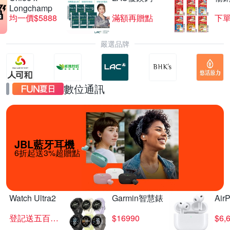
Longchamp
均一價$5888
滿額再贈點
下單
嚴選品牌
數位通訊
JBL藍牙耳機
6折起送3%超贈點
Watch Ultra2
Garmin智慧錶
Air
登記送五百超贈點
$16990
$6,