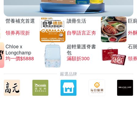
營養補充首選
讀冊生活
巨
領券再現折
自學語言正夯
外
Chloe x
超輕量護脊書
石
Longchamp
包
均一價$5888
滿額折300
領券
嚴選品牌