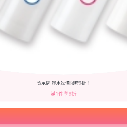
賀眾牌 淨水設備限時9折！
滿1件享9折