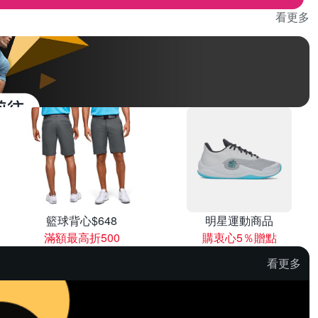
看更多
籃球背心$648
明星運動商品
滿額最高折500
購衷心5％贈點
看更多