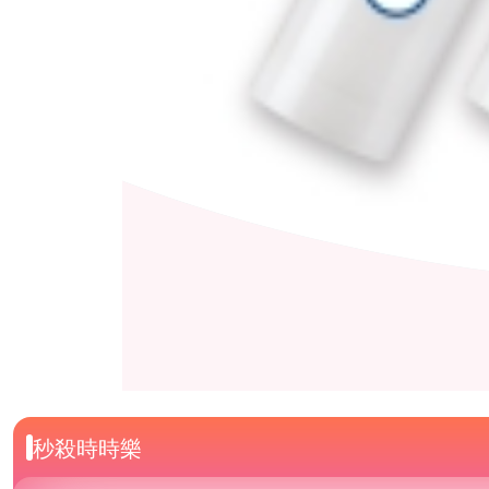
秒殺時時樂