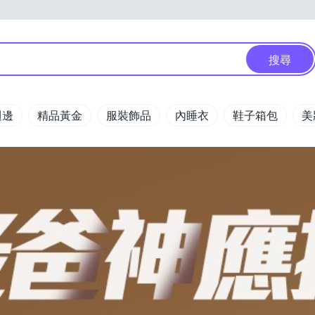
搜尋
週邊
精品黃金
服裝飾品
內睡衣
鞋子箱包
美