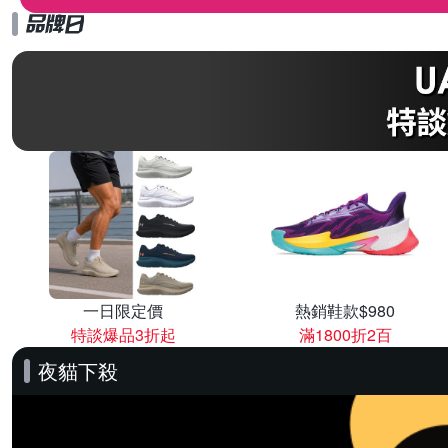
一日限定價
熱銷鞋款$980
特談爆品3折起
滿1800折2百
夜貓下殺