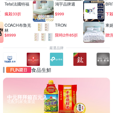
Tefal法國特福
鴻宇品牌週
BRI
瘋殺33折
$999
下殺
COACH布魯克
TRON
東
林
$8999
限時2件85折
贈
嚴選品牌
食品生鮮
中元拜拜箱百元入
宅配到家免重提