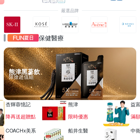
嚴選品牌
保健醫療
熊津黑蔘飲
限搶超值組
杏輝蓉憶記
熊津
益
降再送超贈點
限時優惠
滿
COACHx美系
船井生醫
中