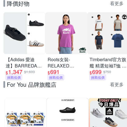
降價好物
看更多
【Adidas 愛迪
Roots女裝-
Timberland官方旗
達】BARREDA
RELAXED
艦 精選短袖T恤 素
1,347
691
699
MARY JANE 休閒
COOPER 短袖上
T 男款(多款任選)
$1,603
$750
$
$
$
鞋 運動鞋 女 A-
挑戰低價
衣-淡莓紫
挑戰低價
挑戰低價
For You 品牌旗艦店
HP3519 B-
看更多
JQ2127