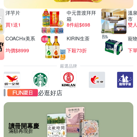
洋芋片
中元普渡拜拜
溫
箱
市
買1送1
8件組$698
COACHx美系
KIRIN生茶
寵
均價$8999
下殺73折
下單
嚴選品牌
必逛好店
讀冊開幕慶
滿額再現折