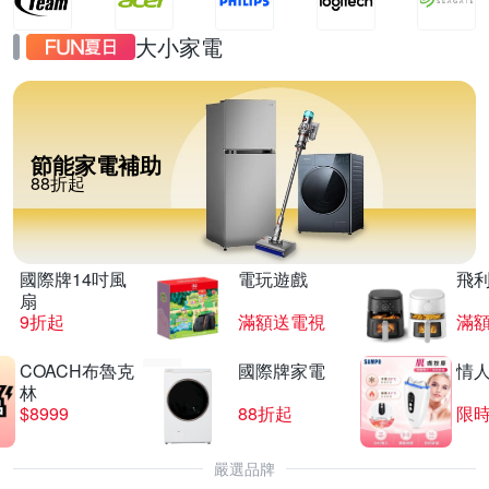
大小家電
節能家電補助
88折起
國際牌14吋風
電玩遊戲
飛
扇
9折起
滿額送電視
滿
COACH布魯克
國際牌家電
情
林
$8999
88折起
限時
嚴選品牌