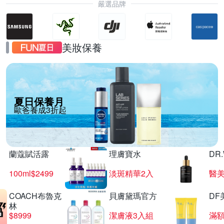
嚴選品牌
美妝保養
夏日保養月
歐爸養成3折起
蘭蔻賦活露
理膚寶水
DR
100ml$2499
淡斑精華2入
醫美
COACH布魯克
貝膚黛瑪官方
DF
林
$8999
潔膚液3入組
滿額