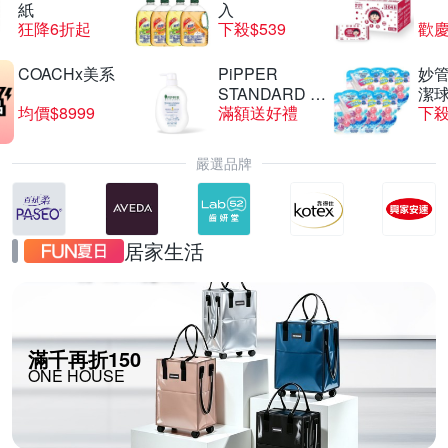
紙
入
狂降6折起
下殺$539
歡慶
COACHx美系
PiPPER
妙管
STANDARD 沛
潔球
均價$8999
滿額送好禮
下殺
柏
嚴選品牌
居家生活
滿千再折150
ONE HOUSE