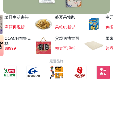
讀冊生活書籍
盛夏果物趴
中
滿額再現折
果乾85折起
免
COACH布魯克
父親送禮首選
馬
林
$8999
領券再現折
領
嚴選品牌