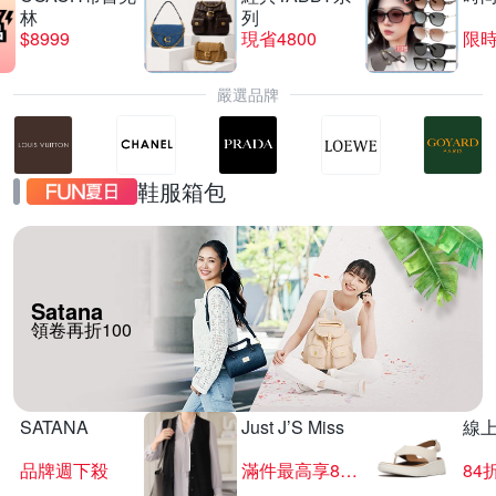
林
列
$8999
現省4800
限時
嚴選品牌
鞋服箱包
Satana
領卷再折100
SATANA
Just J’S Miss
線
品牌週下殺
滿件最高享85折
84