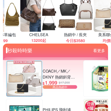
林草編包
CHELSEA
熱銷中 / 長夾
美系聯
13200起
8999
今日$3580
均價$
秒殺時時樂
看更多
COACH／MK／
DKNY 熱銷斜背包.
1,999
小廢包 多款供選
$17,200
$
商品熱銷中
PHILIPS 飛利浦