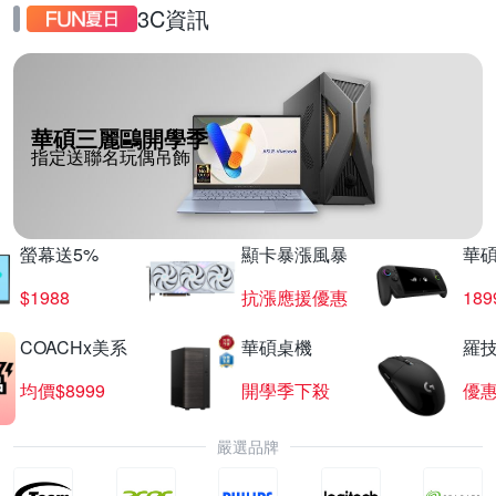
3C資訊
華碩三麗鷗開學季
指定送聯名玩偶吊飾
螢幕送5%
顯卡暴漲風暴
華
$1988
抗漲應援優惠
18
COACHx美系
華碩桌機
羅技
均價$8999
開學季下殺
優
嚴選品牌