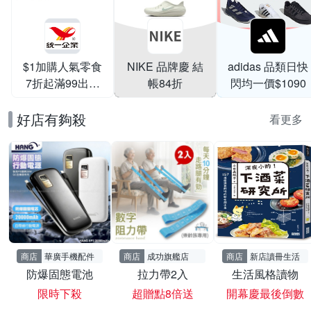
$1加購人氣零食
NIKE 品牌慶 結
adidas 品類日快
7折起滿99出貨
帳84折
閃均一價$1090
滿199打95折
好店有夠殺
看更多
商店
華廣手機配件
商店
成功旗艦店
商店
新店讀冊生活
防爆固態電池
拉力帶2入
生活風格讀物
限時下殺
超贈點8倍送
開幕慶最後倒數