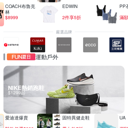
COACH布魯克
EDWIN
PP
林
$8999
2件享5折
滿額
嚴選品牌
運動戶外
NIKE熱銷跑鞋
$1299起
愛迪達爆賣
固特異健走鞋
UA