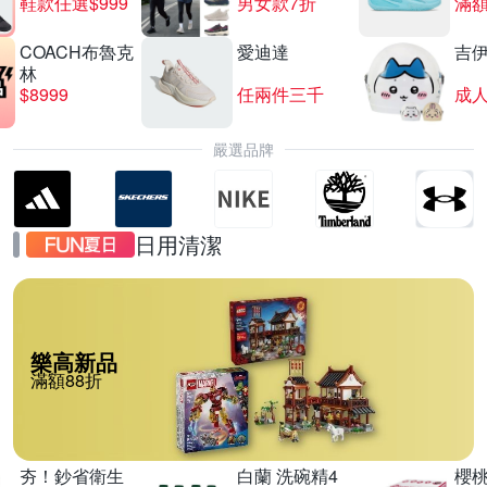
鞋款任選$999
男女款7折
滿額
COACH布魯克
愛迪達
吉
林
$8999
任兩件三千
嚴選品牌
日用清潔
樂高新品
滿額88折
夯！鈔省衛生
白蘭 洗碗精4
櫻