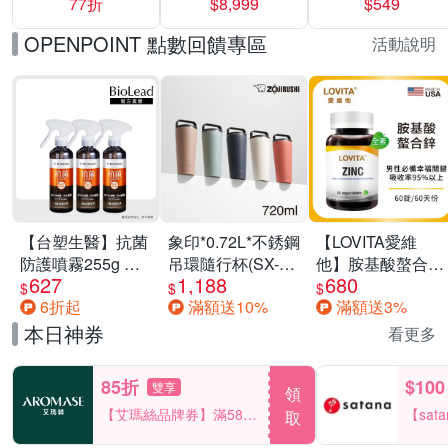
77折
$8,999
$549
一價-多款可選
任選一組 -生理
褲/衛生棉褲(無痕
OPENPOINT 點數回饋專區
活動說明
褲18片、安睡褲
24片)
【台塑生醫】抗菌
象印*0.72L*不銹鋼
【LOVITA愛維
防護噴霧255g 三
吊環隨行杯(SX-
他】胺基酸螯合鋅
627
1,188
680
入組
LA72H)
x2瓶30mg素食錠
$
$
$
6折起
滿額送10%
滿額送3%
(鋅錠)
本日神券
看更多
85折
$100
雙享
領
【艾瑪絲品牌券】滿580
【sat
取
享85折！
一件折$