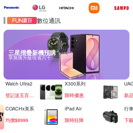
數位通訊
三星摺疊新機預購
享無痛升級現省六千
Watch Ultra2
X300系列
UAG
登記送五百超贈點
限時優惠
新
COACHx美系
iPad Air
行
均價$8999
限時狂降
下殺