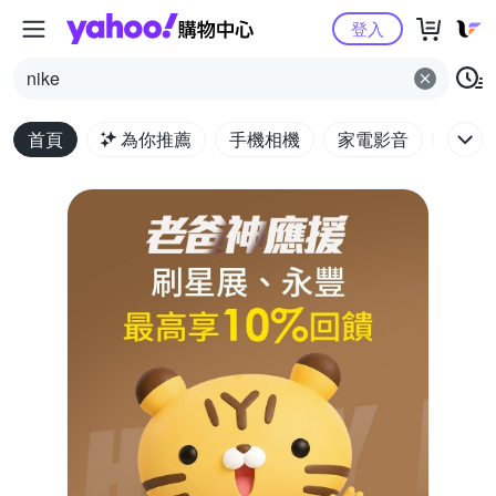
Yahoo購物中心
登入
nike
首頁
為你推薦
手機相機
家電影音
電腦