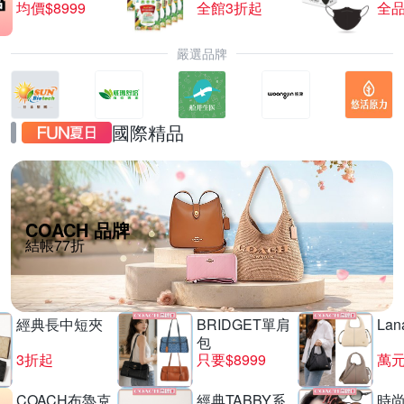
均價$8999
全館3折起
全品
嚴選品牌
國際精品
COACH 品牌
結帳77折
經典長中短夾
BRIDGET單肩
La
包
3折起
只要$8999
萬
COACH布魯克
經典TABBY系
時