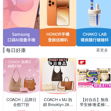
每日好康
看更多
COACH｜品牌日
COACH x MJ 熱
【好自在】無痕
全館77折
銷 Brooklyn 28／
早安褲/奢柔褲/熊
兩用／斜背包均
抱安睡褲 超值組