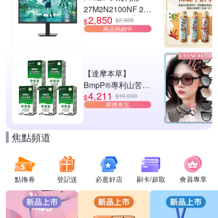
27M2N2100NF 27
2,850
型 IPS FHD 144Hz
$2,988
$
商品熱銷中
電競螢幕
(0.5ms/HDMI/抗藍
光/零閃屏)
【達摩本草】
BmpP®專利山苦瓜
4,211
胜肽x5盒(90顆/盒、
$10,000
$
即將售完
共450顆)
焦點頻道
點換券
登記送
必逛好店
刷卡/超取
會員專享