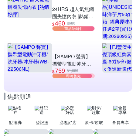
滿1件享95折
24HRS 超人氣無鋼
圈失憶內衣 [熱銷好
460
評]
$680
$
商品熱銷中
【SAMPO 聲寶】
攜帶型電動沖牙機/
759
洗牙器/沖牙器(WB-
$1,680
$
即將售完
Z2506NL)
焦點頻道
點換券
登記送
必逛好店
刷卡/超取
會員專享