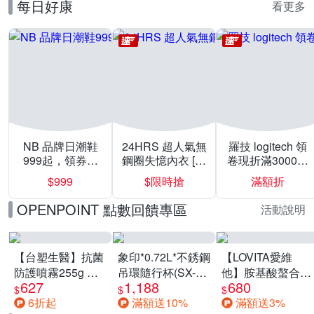
每日好康
看更多
NB 品牌日潮鞋
24HRS 超人氣無
羅技 logitech 領
999起，領券折
鋼圈失憶內衣 [熱
卷現折滿3000折
上折 最高回饋
銷好評]
300
$999
$限時搶
滿額折
40%
OPENPOINT 點數回饋專區
活動說明
【台塑生醫】抗菌
象印*0.72L*不銹鋼
【LOVITA愛維
防護噴霧255g 三
吊環隨行杯(SX-
他】胺基酸螯合鋅
627
1,188
680
入組
LA72H)
x2瓶30mg素食錠
$
$
$
6折起
滿額送10%
滿額送3%
(鋅錠)