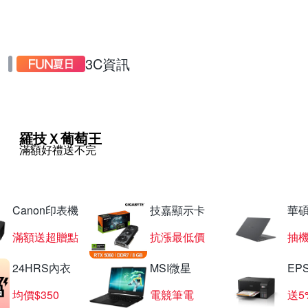
3C資訊
羅技Ｘ葡萄王
滿額好禮送不完
Canon印表機
技嘉顯示卡
華碩
滿額送超贈點
抗漲最低價
抽
24HRS內衣
MSI微星
EP
均價$350
電競筆電
送5