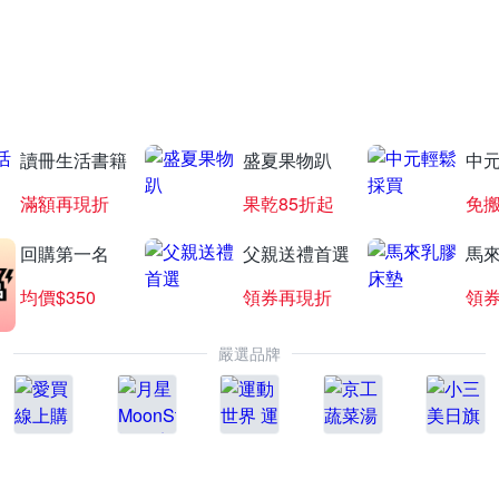
白蘭氏補元氣
全館78折起
讀冊生活書籍
盛夏果物趴
中
滿額再現折
果乾85折起
免
回購第一名
父親送禮首選
馬
均價$350
領券再現折
領
嚴選品牌