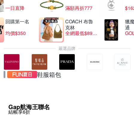
一日直降
滿額再折777
$16
回購第一名
COACH 布魯
獵
克林
通
均價$350
全網最低$8999
GO
嚴選品牌
鞋服箱包
Gap航海王聯名
結帳享6折