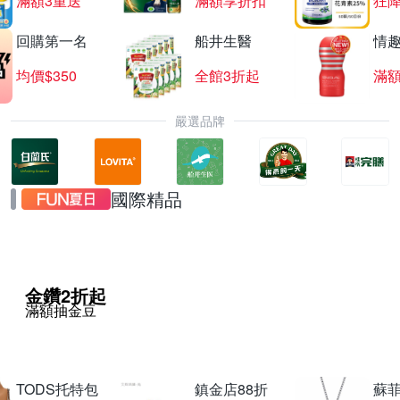
滿額3重送
滿額享折扣
狂降
回購第一名
船井生醫
情
均價$350
全館3折起
滿
嚴選品牌
國際精品
金鑽2折起
滿額抽金豆
TODS托特包
鎮金店88折
蘇