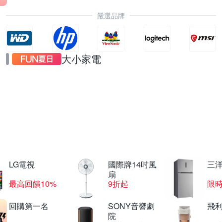
嚴選品牌
大小家電
飛利浦廚房家電
滿額送好禮
LG電視
國際牌14吋風
三
扇
最高回饋10%
9折起
限
回購第一名
SONY音響劇
飛
院