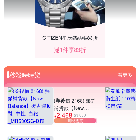
CITIZEN星辰錶結帳83折
滿1件享83折
秒殺時時樂
看更多
(券後價 2168) 熱銷
補貨款【New
2,468
Balance】復古運動
$3,080
$
即將售完
鞋_中性_白銀
_MR530SG-D楦
UPS不斷電系統限時95折