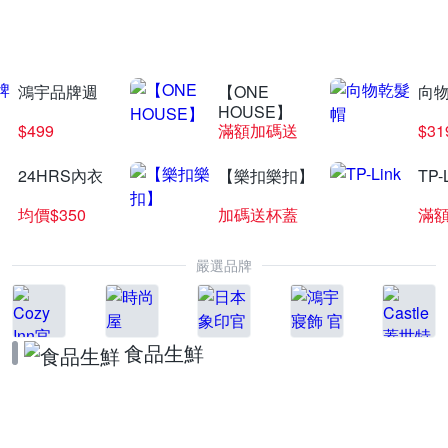
領券折★滿額贈
鴻宇品牌週
【ONE
向
HOUSE】
$499
滿額加碼送
$31
24HRS內衣
【樂扣樂扣】
TP-
均價$350
加碼送杯蓋
滿
嚴選品牌
食品生鮮