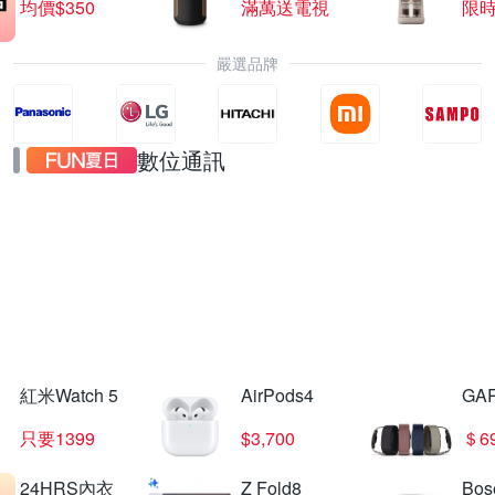
均價$350
滿萬送電視
限
嚴選品牌
數位通訊
Vivo X30
指定品 結帳驚喜價
紅米Watch 5
AirPods4
GA
只要1399
$3,700
＄6
24HRS內衣
Z Fold8
Bo