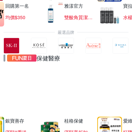
回購第一名
雅漾官方
寶
均價$350
雙酸角質潔膚露
水楊
嚴選品牌
保健醫療
葡萄王聯合慶
下單抽羅技遊戲滑鼠
銀寶善存
桂格保健
愛