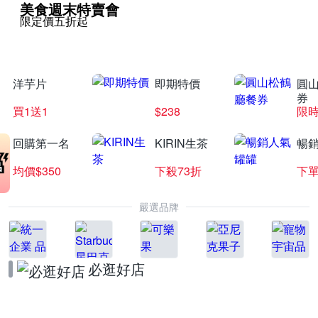
美食週末特賣會
限定價五折起
洋芋片
即期特價
圓
券
買1送1
$238
限時
回購第一名
KIRIN生茶
暢
均價$350
下殺73折
下單
嚴選品牌
必逛好店