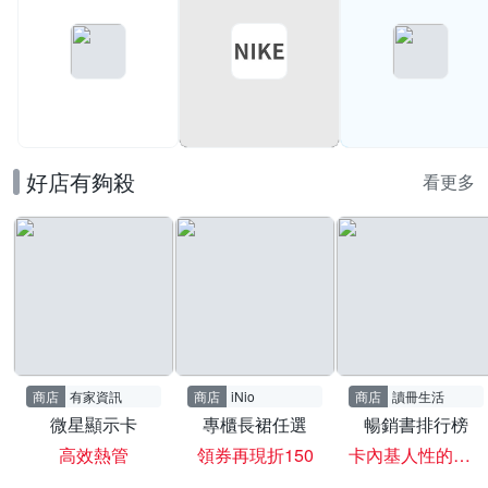
滿199打95折
好店有夠殺
看更多
商店
有家資訊
商店
iNio
商店
讀冊生活
微星顯示卡
專櫃長裙任選
暢銷書排行榜
高效熱管
領券再現折150
卡內基人性的弱點