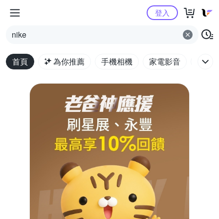
Yahoo購物中心
登入
nike
首頁
為你推薦
手機相機
家電影音
電腦