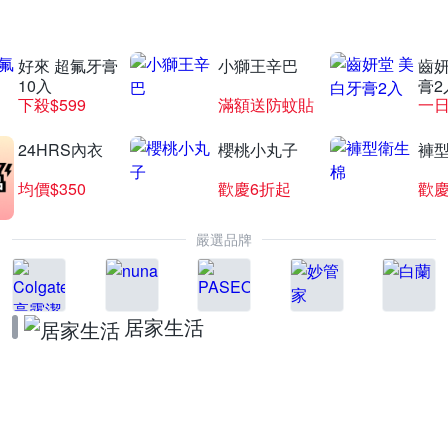
好來 超氟牙膏
小獅王辛巴
齒妍
MIDO 美度錶結帳享86折
10入
膏2
下殺$599
滿額送防蚊貼
一日
滿1件享86折
24HRS內衣
櫻桃小丸子
褲
均價$350
歡慶6折起
歡慶
嚴選品牌
居家生活
BRITA品牌週