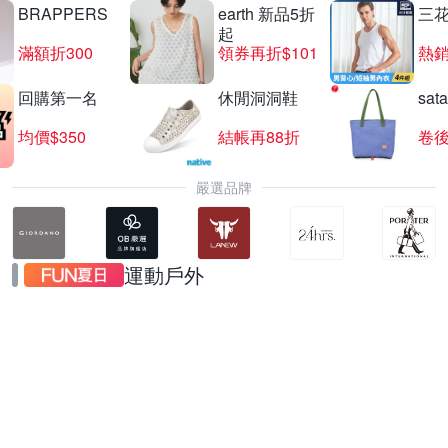
BRAPPERS
earth 新品5折
三
起
滿額折300
領券再折$101
熱銷
回購第一名
休閒洞洞鞋
sat
均價$350
結帳再88折
卷後
嚴選品牌
運動戶外
NB品牌日4折起
送10%LINE