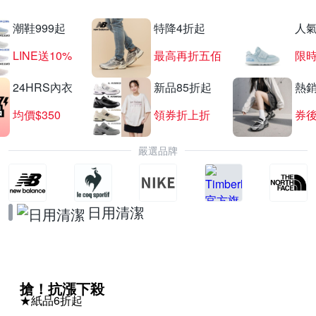
潮鞋999起
特降4折起
人
LINE送10%
最高再折五佰
限時
24HRS內衣
新品85折起
熱
均價$350
領券折上折
券後
嚴選品牌
日用清潔
搶！抗漲下殺
★紙品6折起