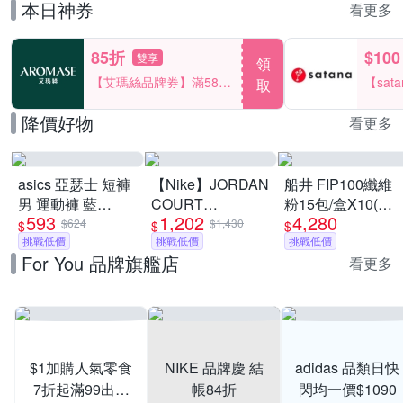
本日神券
看更多
85折
$100
雙享
領
【艾瑪絲品牌券】滿580
【sat
取
享85折！
一件折$
降價好物
看更多
asics 亞瑟士 短褲
【Nike】JORDAN
船井 FIP100纖維
男 運動褲 藍
COURT
粉15包/盒X10(共
593
1,202
4,280
2033B130-401
CONNECT LOW
150日份)-調節血
$624
$1,430
$
$
$
挑戰低價
休閒鞋 慢跑鞋 運
挑戰低價
脂/血糖/膽固醇_速
挑戰低價
For You 品牌旗艦店
動鞋 男女/大童 A-
看更多
IQ6016100 精選五
款
$1加購人氣零食
NIKE 品牌慶 結
adidas 品類日快
7折起滿99出貨
帳84折
閃均一價$1090