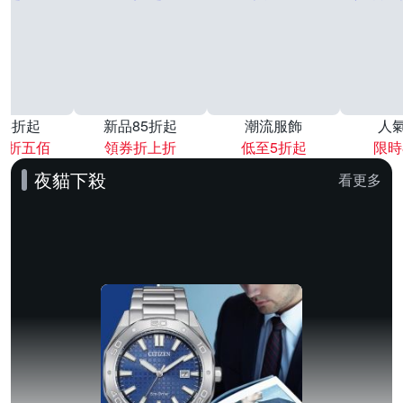
降4折起
新品85折起
潮流服飾
人
再折五佰
領券折上折
低至5折起
限時
夜貓下殺
看更多