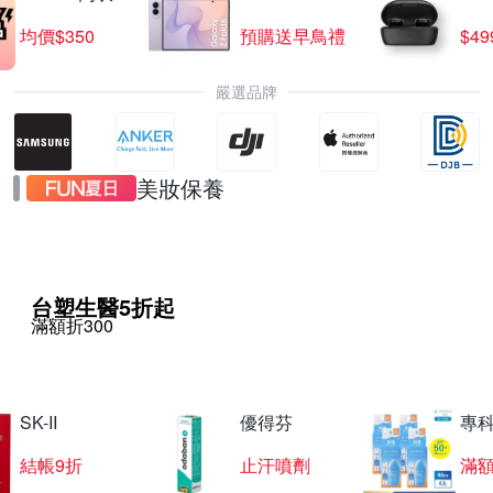
均價$350
預購送早鳥禮
$4
嚴選品牌
美妝保養
台塑生醫5折起
滿額折300
SK-II
優得芬
專
結帳9折
止汗噴劑
滿額