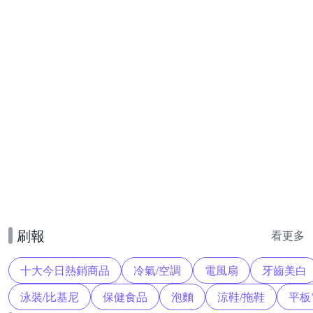
刷報
看更多
十大今日熱銷商品
冷氣/空調
電風扇
牙齒美白
泳裝/比基尼
保健食品
泡麵
涼鞋/拖鞋
平板