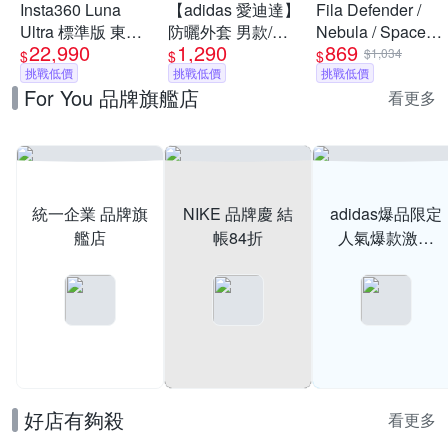
Insta360 Luna
【adidas 愛迪達】
Fila Defender /
Ultra 標準版 東城
防曬外套 男款/女
Nebula / Space
22,990
1,290
869
代理商公司貨
款 (多款任選)
Capsule 男女鞋 慢
$1,034
$
$
$
挑戰低價
挑戰低價
跑鞋 運動 休閒 舒
挑戰低價
For You 品牌旗艦店
適 透氣 緩震 (多款
看更多
任選)
統一企業 品牌旗
NIKE 品牌慶 結
adidas爆品限定
艦店
帳84折
人氣爆款激降
$999
好店有夠殺
看更多