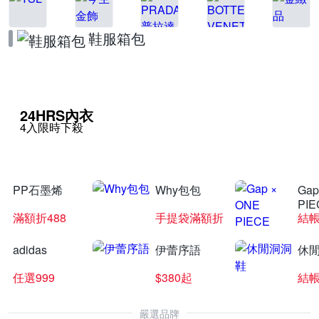
鞋服箱包
24HRS內衣
4入限時下殺
PP石墨烯
Why包包
Gap
PIE
滿額折488
手提袋滿額折
結帳
adidas
伊蕾序語
休
任選999
$380起
結帳
嚴選品牌