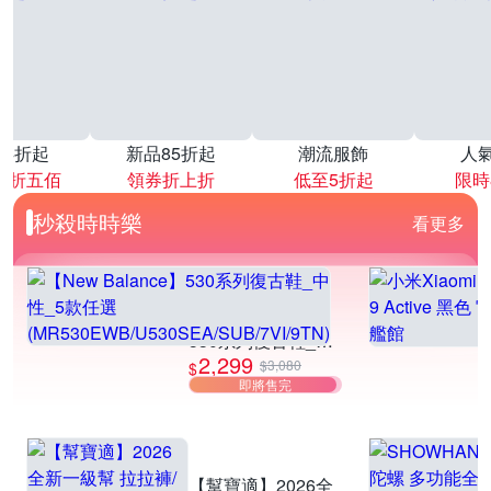
降4折起
新品85折起
潮流服飾
人
再折五佰
領券折上折
低至5折起
限時
秒殺時時樂
看更多
【New Balance】
530系列復古鞋_中
2,299
性_5款任選
$3,080
$
即將售完
(MR530EWB/U530
SEA/SUB/7VI/9TN)
【幫寶適】2026全