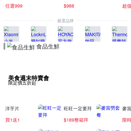
任選999
$988
超值
嚴選品牌
食品生鮮
美食週末特賣會
限定價五折起
洋芋片
旺旺一定要拜
麥
買1送1
$189整箱拜
限時