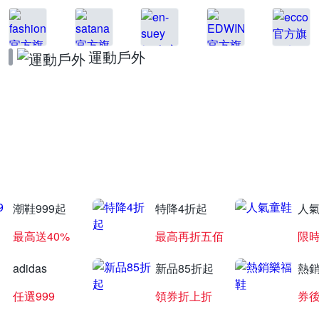
運動戶外
NB品牌日
領券再享折上折
潮鞋999起
特降4折起
人
最高送40%
最高再折五佰
限時
adidas
新品85折起
熱
任選999
領券折上折
券後