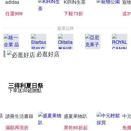
adidas
KIRIN生茶
寵
任選999
下殺73折
送3
嚴選品牌
必逛好店
三得利夏日祭
下單送30超贈點
讀冊生活書籍
盛夏果物趴
中
滿額再現折
果乾85折起
免