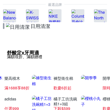
嚴選品牌
日用清潔
舒酸定x牙周適
滿額現折、滿額贈禮
樂高積木
褲型衛生棉
開
滿1688享88折
歡慶6折起
限
adidas
橘子工坊洗碗
櫻
精1+3組
任選999
下殺$599
歡慶