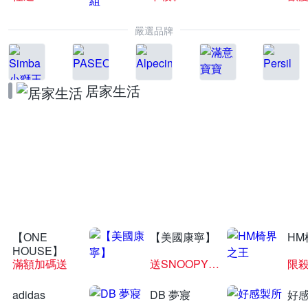
嚴選品牌
居家生活
鴻宇寢飾品牌週
納涼好眠滿額折
【ONE
【美國康寧】
HM
HOUSE】
滿額加碼送
送SNOOPY匙筷組
限殺
adidas
DB 夢寢
好