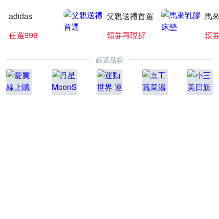
adidas
父親送禮首選
馬
任選999
領券再現折
領
嚴選品牌