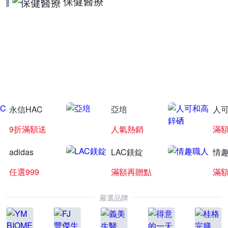
保健醫療
葡萄王聯合慶
下單抽羅技遊戲滑鼠
永信HAC
亞培
人
9折滿額送
人氣熱銷
滿
adidas
LAC鎂錠
情
任選999
滿額再贈點
滿
嚴選品牌