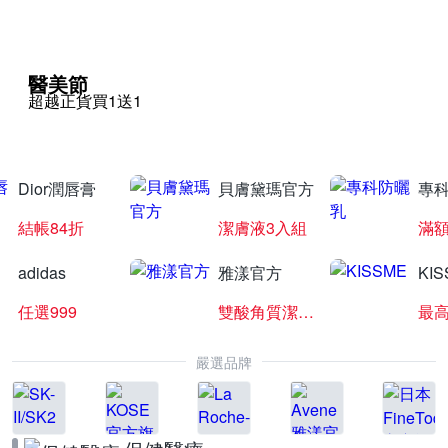
醫美節
超越正貨買1送1
Dior潤唇膏
貝膚黛瑪官方
專
結帳84折
潔膚液3入組
滿額
adidas
雅漾官方
KI
任選999
雙酸角質潔膚露
最高
嚴選品牌