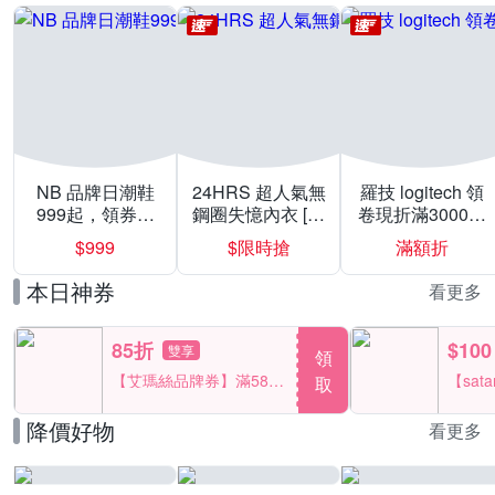
NB 品牌日潮鞋
24HRS 超人氣無
羅技 logitech 領
999起，領券折
鋼圈失憶內衣 [熱
卷現折滿3000折
上折 最高回饋
銷好評]
300
$999
$限時搶
滿額折
40%
本日神券
看更多
85折
$100
雙享
領
【艾瑪絲品牌券】滿580
【sat
取
享85折！
一件折$
降價好物
看更多