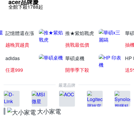
acer品牌慶
全館下殺1788起
記憶體還在漲
推★紫焰戰虎
華碩
越晚買越貴
挑戰最低價
抽
adidas
華碩桌機
HP
任選999
開學季下殺
送5
嚴選品牌
大小家電