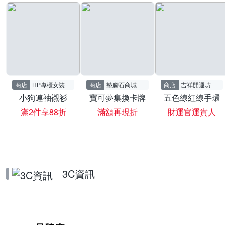
商店
HP專櫃女裝
商店
墊腳石商城
商店
吉祥開運坊
小狗連袖襯衫
寶可夢集換卡牌
五色線紅線手環
滿2件享88折
滿額再現折
財運官運貴人
3C資訊