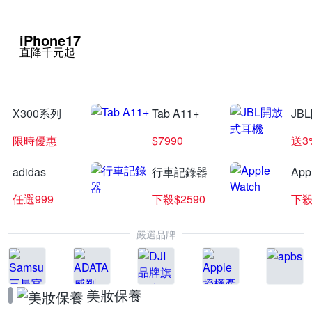
iPhone17
直降千元起
X300系列
Tab A11+
JB
限時優惠
$7990
送3
adidas
行車記錄器
App
任選999
下殺$2590
下殺
嚴選品牌
美妝保養