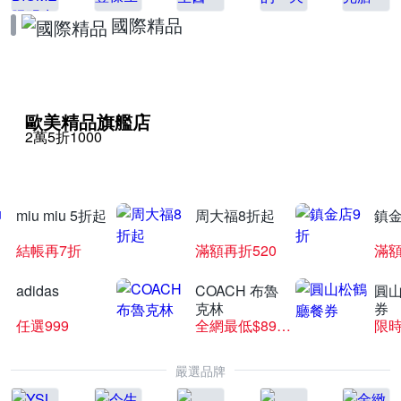
國際精品
歐美精品旗艦店
2萬5折1000
miu miu 5折起
周大福8折起
鎮金
結帳再7折
滿額再折520
滿額
adidas
COACH 布魯
圓
克林
券
任選999
全網最低$8999
限時
嚴選品牌