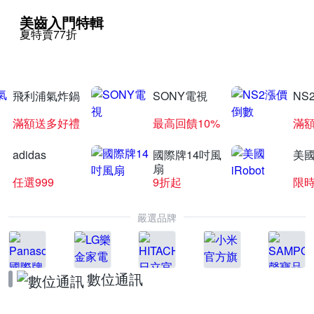
美齒入門特輯
夏特賣77折
飛利浦氣炸鍋
SONY電視
NS
滿額送多好禮
最高回饋10%
滿
adidas
國際牌14吋風
美國i
扇
任選999
9折起
限
嚴選品牌
數位通訊