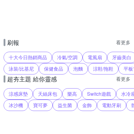
刷報
看更多
十大今日熱銷商品
冷氣/空調
電風扇
牙齒美白
泳裝/比基尼
保健食品
泡麵
涼鞋/拖鞋
平板
超夯主題 給你靈感
看更多
涼感床墊
天絲床包
樂高
Switch遊戲
水冷
冰沙機
寶可夢
益生菌
金飾
電動牙刷