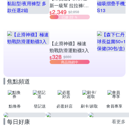
新一級幫 拉拉褲/黏
2,349
貼型/夜用褲型 多款
$2,858
$
已搶 22 ％
任選2箱
【止滑神襪】極速
勁戰防滑運動襪3入
328
$880
$
商品熱銷中
焦點頻道
點換券
登記送
必逛好店
刷卡/超取
會員專享
每日好康
看更多