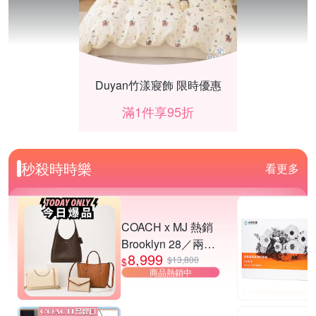
Duyan竹漾寢飾 限時優惠
滿1件享95折
秒殺時時樂
看更多
COACH x MJ 熱銷
Brooklyn 28／兩用
8,999
／斜背包均一價-多
$13,800
$
商品熱銷中
款可選
波特包★夜間限時加碼！滿$5200折$520