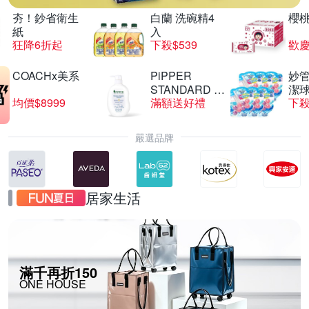
夯！鈔省衛生
白蘭 洗碗精4
櫻
紙
入
狂降6折起
下殺$539
歡慶
COACHx美系
PiPPER
妙管
STANDARD 沛
潔球
均價$8999
滿額送好禮
下殺
柏
嚴選品牌
居家生活
滿千再折150
ONE HOUSE