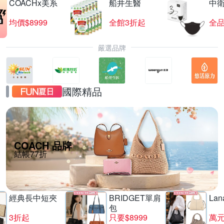
COACHx美系
船井生醫
中
均價$8999
全館3折起
全品
嚴選品牌
國際精品
COACH 品牌
結帳77折
經典長中短夾
BRIDGET單肩
La
包
3折起
只要$8999
萬