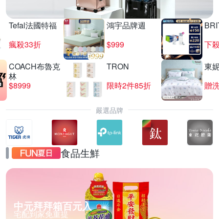
Tefal法國特福
鴻宇品牌週
BRI
瘋殺33折
$999
下殺
COACH布魯克
TRON
東
林
$8999
限時2件85折
贈
嚴選品牌
食品生鮮
中元拜拜箱百元入
宅配到家免重提