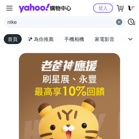
Yahoo購物中心
登入
nike
首頁
為你推薦
手機相機
家電影音
電腦