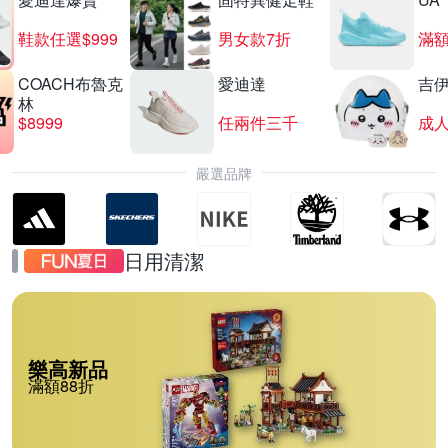
鞋款任選$999
男女款7折
滿額
COACH布魯克
愛迪達
吉
林
$8999
任兩件三千
嚴選品牌
日用清潔
樂高新品
滿額88折