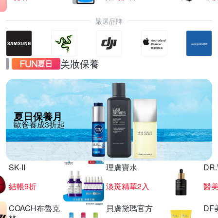
嚴選品牌
美妝保養
夏日保養月
歐爸養成3折起
SK-II
理膚寶水
DR
結帳9折
淡斑精華2入
醫美
COACH布魯克
貝膚黛瑪官方
DF
林