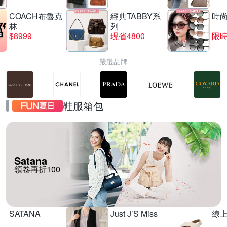
COACH布魯克
經典TABBY系
時
林
列
$8999
現省4800
限時
嚴選品牌
鞋服箱包
Satana
領卷再折100
SATANA
Just J’S Miss
線