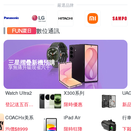
嚴選品牌
數位通訊
三星摺疊新機預購
享無痛升級現省六千
Watch Ultra2
X300系列
UAG
登記送五百超贈點
限時優惠
新
COACHx美系
iPad Air
行
均價$8999
限時狂降
下殺