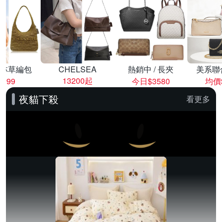
林草編包
CHELSEA
熱銷中 / 長夾
美系聯
13200起
8999
今日$3580
均價$
夜貓下殺
看更多