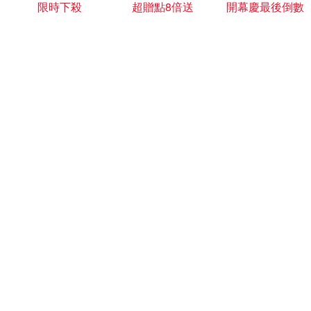
限時下殺
超贈點8倍送
開幕慶最後倒數