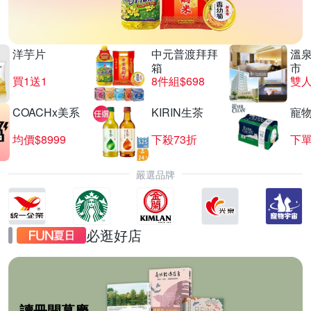
洋芋片
中元普渡拜拜
溫
箱
市
買1送1
8件組$698
COACHx美系
KIRIN生茶
寵
均價$8999
下殺73折
下單
嚴選品牌
必逛好店
讀冊開幕慶