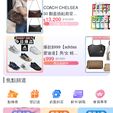
滿$5200折$520
COACH CHELSEA
30 翻蓋插釦肩背包
13,200
兩色供選
$16,800
$
已搶 16 ％
爆款$999【adidas
愛迪達】男/女 精選
999
運動鞋休閒鞋 任選
$2,890
$
商品熱銷中
均一價
焦點頻道
點換券
登記送
必逛好店
刷卡/超取
會員專享