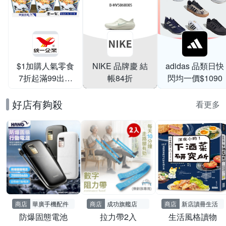
$1加購人氣零食
NIKE 品牌慶 結
adidas 品類日快
7折起滿99出貨
帳84折
閃均一價$1090
滿199打95折
好店有夠殺
看更多
商店
華廣手機配件
商店
成功旗艦店
商店
新店讀冊生活
防爆固態電池
拉力帶2入
生活風格讀物