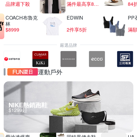
品牌週下殺
滿件最高享85折
84
COACH布魯克
EDWIN
PP
夜殺 HUROM 酵素慢磨蔬果機 H-420
林
$8999
2件享5折
滿額
滿1件享88折
嚴選品牌
運動戶外
NIKE熱銷跑鞋
$1299起
愛迪達爆賣
固特異健走鞋
UA