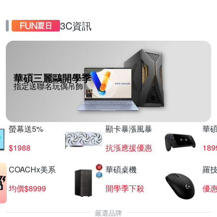
3C資訊
華碩三麗鷗開學季
指定送聯名玩偶吊飾
螢幕送5%
顯卡暴漲風暴
華
$1988
抗漲應援優惠
18
COACHx美系
華碩桌機
羅技
均價$8999
開學季下殺
優
嚴選品牌