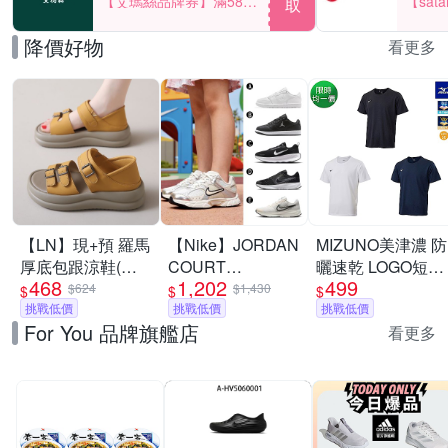
【艾瑪絲品牌券】滿580
【sat
取
享85折！
一件折$
降價好物
看更多
【LN】現+預 羅馬
【Nike】JORDAN
MIZUNO美津濃 防
厚底包跟涼鞋(女
COURT
曬速乾 LOGO短袖
468
1,202
499
鞋/軟底/透氣)
CONNECT LOW
T恤上衣 多色任選
$624
$1,430
$
$
$
挑戰低價
休閒鞋 慢跑鞋 運
挑戰低價
挑戰低價
For You 品牌旗艦店
動鞋 男女/大童 A-
看更多
IQ6016100 精選五
款