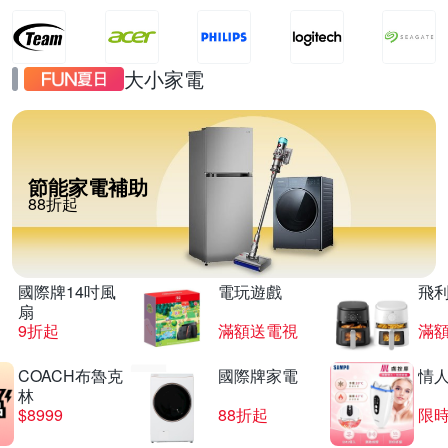
大小家電
節能家電補助
88折起
國際牌14吋風
電玩遊戲
飛
扇
9折起
滿額送電視
滿
COACH布魯克
國際牌家電
情
林
$8999
88折起
限時