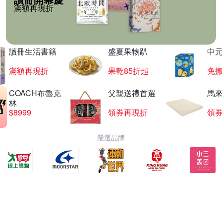
滿額再現折
讀冊生活書籍
盛夏果物趴
中
滿額再現折
果乾85折起
免
COACH布魯克
父親送禮首選
馬
林
$8999
領券再現折
領
嚴選品牌