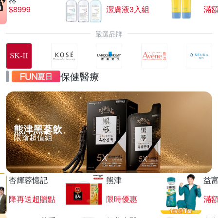
$8999
潔膚液3入組
滿額
嚴選品牌
保健醫療
熊津黑蔘飲
限搶超值組
杏輝蓉憶記
熊津
益
降再送超贈點
限時優惠
滿