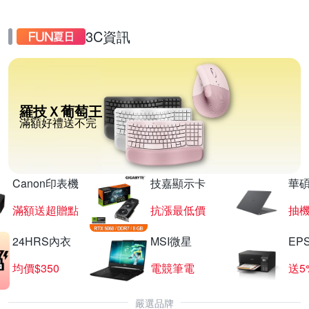
3C資訊
羅技Ｘ葡萄王
滿額好禮送不完
Canon印表機
技嘉顯示卡
華碩
滿額送超贈點
抗漲最低價
抽
24HRS內衣
MSI微星
EP
均價$350
電競筆電
送5
嚴選品牌