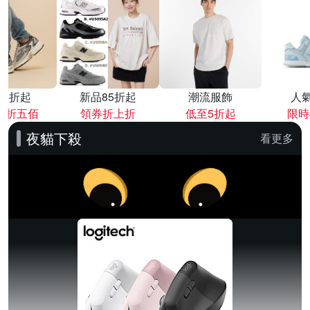
降4折起
新品85折起
潮流服飾
人
再折五佰
領券折上折
低至5折起
限時
夜貓下殺
看更多