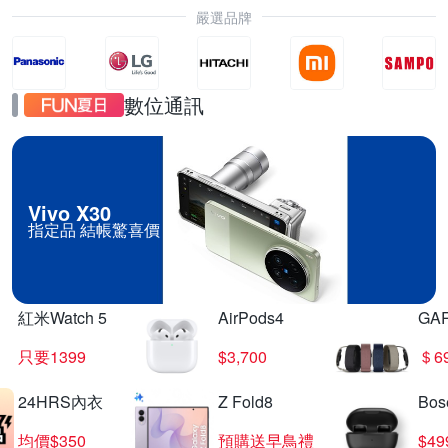
嚴選品牌
數位通訊
Vivo X30
指定品 結帳驚喜價
紅米Watch 5
AirPods4
GA
只要1399
$3,700
＄6
24HRS內衣
Z Fold8
Bo
均價$350
預購送早鳥禮
$4