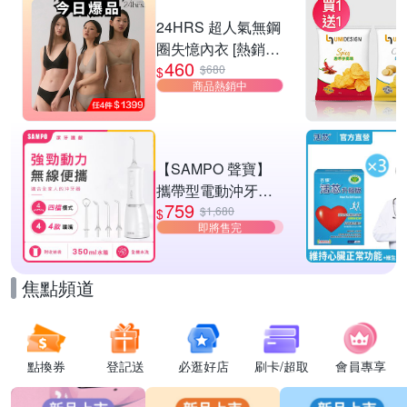
滿1件享92折
24HRS 超人氣無鋼
圈失憶內衣 [熱銷好
460
評]
$680
$
商品熱銷中
【SAMPO 聲寶】
攜帶型電動沖牙機/
759
洗牙器/沖牙器(WB-
$1,680
$
即將售完
Z2506NL)
焦點頻道
點換券
登記送
必逛好店
刷卡/超取
會員專享