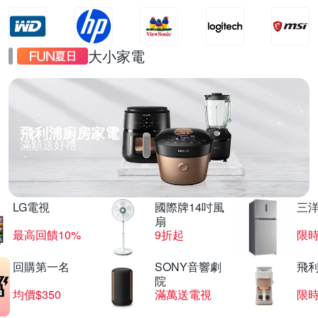
大小家電
飛利浦廚房家電
滿額送好禮
LG電視
國際牌14吋風
三
扇
最高回饋10%
9折起
限
回購第一名
SONY音響劇
飛
院
均價$350
滿萬送電視
限