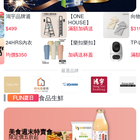
鴻宇品牌週
【ONE
向
HOUSE】
$499
滿額加碼送
$31
24HRS內衣
【樂扣樂扣】
TP-
均價$350
加碼送杯蓋
滿
嚴選品牌
食品生鮮
美食週末特賣會
限定價五折起