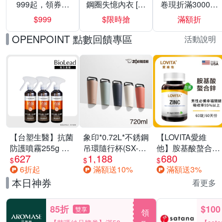
999起，領券折
鋼圈失憶內衣 [熱
卷現折滿3000折
上折 最高回饋
銷好評]
300
$999
$限時搶
滿額折
40%
OPENPOINT 點數回饋專區
活動說明
【台塑生醫】抗菌
象印*0.72L*不銹鋼
【LOVITA愛維
防護噴霧255g 三
吊環隨行杯(SX-
他】胺基酸螯合鋅
627
1,188
680
入組
LA72H)
x2瓶30mg素食錠
$
$
$
6折起
滿額送10%
滿額送3%
(鋅錠)
本日神券
看更多
85折
$100
雙享
領