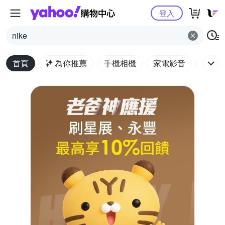
Yahoo購物中心
登入
nike
首頁
為你推薦
手機相機
家電影音
電腦