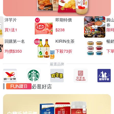
洋芋片
即期特價
圓
券
買1送1
$238
限時
回購第一名
KIRIN生茶
暢
均價$350
下殺73折
下單
嚴選品牌
必逛好店
白蘭氏補元氣