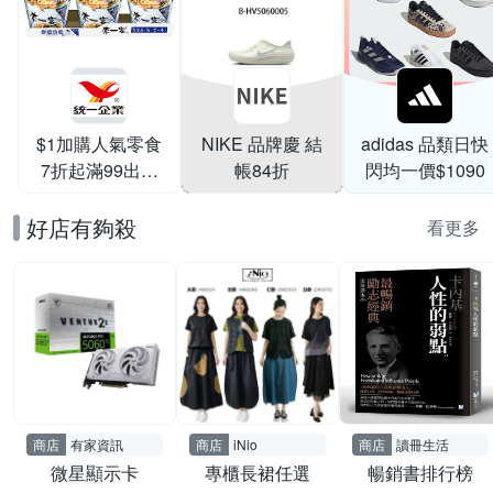
$1加購人氣零食
NIKE 品牌慶 結
adidas 品類日快
7折起滿99出貨
帳84折
閃均一價$1090
滿199打95折
好店有夠殺
看更多
商店
有家資訊
商店
iNio
商店
讀冊生活
微星顯示卡
專櫃長裙任選
暢銷書排行榜