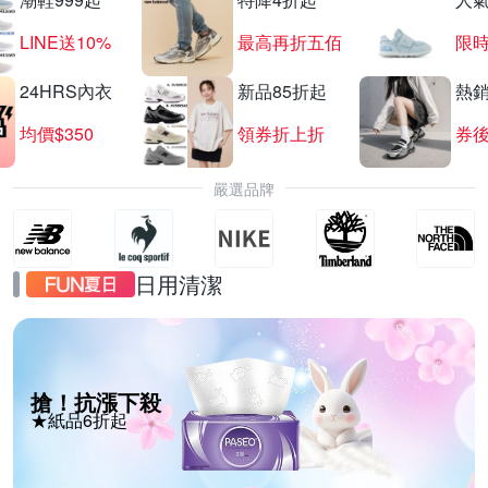
LINE送10%
最高再折五佰
限時
24HRS內衣
新品85折起
熱
均價$350
領券折上折
券後
嚴選品牌
日用清潔
搶！抗漲下殺
★紙品6折起