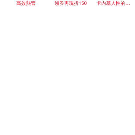
高效熱管
領券再現折150
卡內基人性的弱點