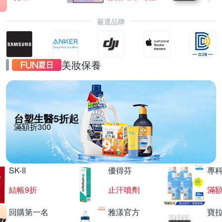
嚴選品牌
美妝保養
台塑生醫5折起
滿額折300
SK-II
優得芬
專
結帳9折
止汗噴劑
滿額
回購第一名
雅漾官方
寶