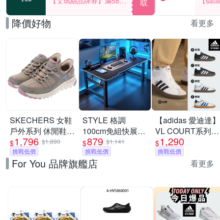
【艾瑪絲品牌券】滿580
【sat
取
享85折！
一件折$
降價好物
看更多
SKECHERS 女鞋
STYLE 格調
【adidas 愛迪達】
戶外系列 休閒鞋
100cm免組快展
VL COURT系列
1,796
879
1,290
瞬穿舒適科技
Inferno-X 戰影電
運動休閒鞋 男鞋/
$1,890
$1,141
$
$
$
SUMMITS AT -
挑戰低價
競桌/折疊桌/電腦
挑戰低價
女鞋 (多款任選)
挑戰低價
For You 品牌旗艦店
180270TPMT
桌/書桌/辦公桌/學
看更多
習桌