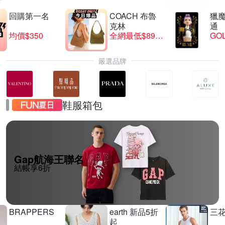
回購第一名
COACH 布魯
獵
克林
通
均價$350
全網最低$8999
GO
嚴選品牌
鞋服箱包
Gap航海王聯名
結帳享6折
BRAPPERS
earth 新品5折
三
起