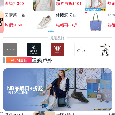
滿額折300
領券再折$101
熱銷
回購第一名
休閒洞洞鞋
sat
【海盜船CORSAIR】★DIY組件享85折
均價$350
結帳再88折
卷後
滿1件享85折
嚴選品牌
運動戶外
NB品牌日4折起
送10%LINE
潮鞋999起
特降4折起
人