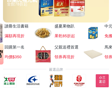
全館78折起
讀冊生活書籍
盛夏果物趴
中
滿額再現折
果乾85折起
免
回購第一名
父親送禮首選
馬
均價$350
領券再現折
領
嚴選品牌