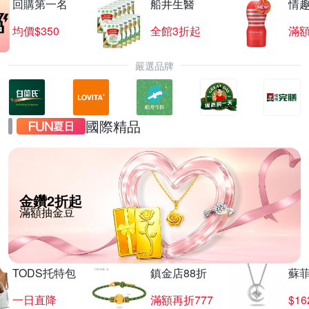
回購第一名
船井生醫
情
均價$350
全館3折起
滿
嚴選品牌
國際精品
金鑽2折起
滿額抽金豆
TODS托特包
鎮金店88折
蘇
一日直降
滿額再折777
$16