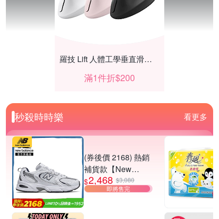
羅技 Lift 人體工學垂直滑鼠結帳再折200
滿1件折$200
秒殺時時樂
看更多
(券後價 2168) 熱銷
補貨款【New
2,468
Balance】復古運動
$3,080
$
即將售完
鞋_中性_白銀
_MR530SG-D楦
飛利浦廚房家電 下殺92折