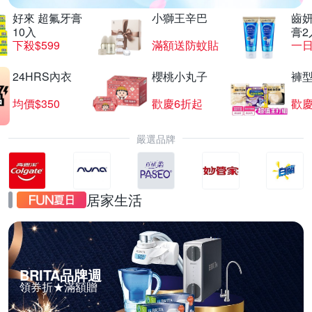
好來 超氟牙膏
小獅王辛巴
齒妍
10入
膏2
下殺$599
滿額送防蚊貼
一日
24HRS內衣
櫻桃小丸子
褲
均價$350
歡慶6折起
歡慶
嚴選品牌
居家生活
BRITA品牌週
領券折★滿額贈