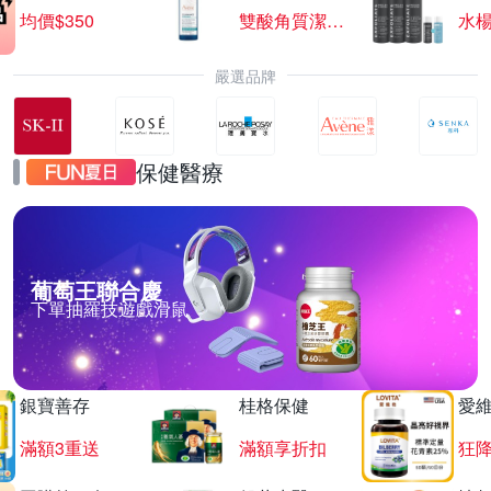
均價$350
雙酸角質潔膚露
水楊
嚴選品牌
保健醫療
葡萄王聯合慶
下單抽羅技遊戲滑鼠
銀寶善存
桂格保健
愛
滿額3重送
滿額享折扣
狂降