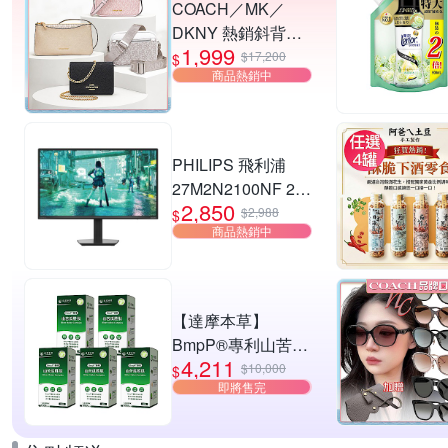
COACH／MK／
DKNY 熱銷斜背包.
1,999
小廢包 多款供選
$17,200
$
商品熱銷中
PHILIPS 飛利浦
27M2N2100NF 27
2,850
型 IPS FHD 144Hz
$2,988
$
商品熱銷中
電競螢幕
(0.5ms/HDMI/抗藍
光/零閃屏)
【達摩本草】
BmpP®專利山苦瓜
4,211
胜肽x5盒(90顆/盒、
$10,000
$
即將售完
共450顆)