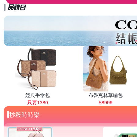
經典手拿包
布魯克林草編包
只要1380
$8999
秒殺時時樂