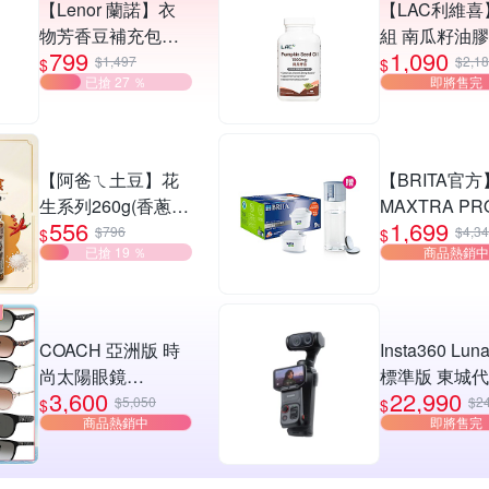
【Lenor 蘭諾】衣
【LAC利維喜
物芳香豆補充包多
組 南瓜籽油
799
1,090
款 任選3入
品100顆(1000
$1,497
$2,1
$
$
已搶 27 ％
即將售完
南瓜子/男性保
【阿爸ㄟ土豆】花
【BRITA官方
生系列260g(香蔥/
MAXTRA P
556
1,699
蔥辣/麻辣/日本海
去水垢專家9入
$796
$4,3
$
$
已搶 19 ％
商品熱銷中
鹽)x任選4罐組
隨身濾水瓶
COACH 亞洲版 時
Insta360 Luna
尚太陽眼鏡
標準版 東城
3,600
22,990
HC8332D
公司貨
$5,050
$2
$
$
商品熱銷中
即將售完
HC8368D
HC8429D
HC8430D