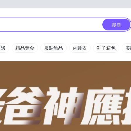
搜尋
週邊
精品黃金
服裝飾品
內睡衣
鞋子箱包
美