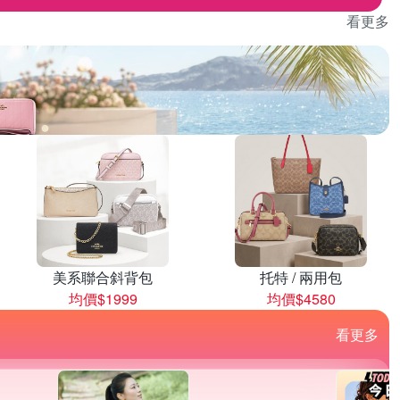
看更多
美系聯合斜背包
托特 / 兩用包
均價$1999
均價$4580
看更多