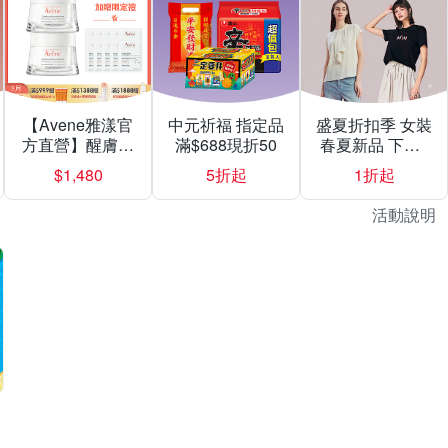
【Avene雅漾官
中元祈福 指定品
盛夏折扣季 女裝
方直營】醒膚緊
滿$688現折50
春夏新品 下殺1
實彈力霜50mlX2
折起
$1,480
5折起
1折起
入組
活動說明