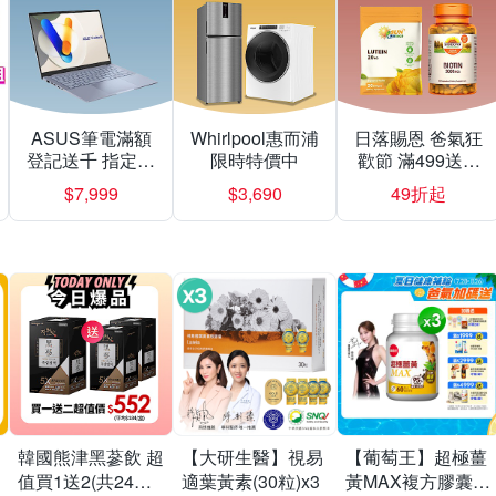
ASUS筆電滿額
Whirlpool惠而浦
日落賜恩 爸氣狂
登記送千 指定再
限時特價中
歡節 滿499送緩
送三麗鷗
釋型C
$7,999
$3,690
49折起
韓國熊津黑蔘飲 超
【大研生醫】視易
【葡萄王】超極薑
值買1送2(共24入
適葉黃素(30粒)x3
黃MAX複方膠囊