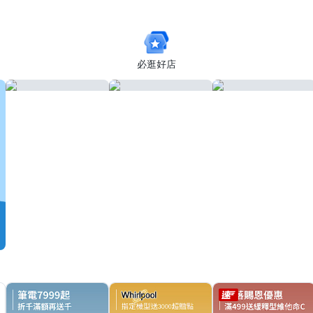
HC8445D 多款任選
公司貨(加贈掛式眼
鏡袋)
必逛好店