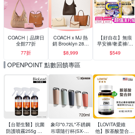
COACH｜品牌日
COACH x MJ 熱
【好自在】無痕
全館77折
銷 Brooklyn 28／
早安褲/奢柔褲/熊
兩用／斜背包均
抱安睡褲 超值組
77折
$8,999
$549
一價-多款可選
任選一組 -生理
褲/衛生棉褲(無痕
OPENPOINT 點數回饋專區
褲18片、安睡褲
24片)
【台塑生醫】抗菌
象印*0.72L*不銹鋼
【LOVITA愛維
防護噴霧255g 三
吊環隨行杯(SX-
他】胺基酸螯合鋅