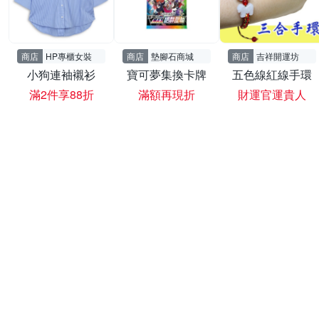
商店
HP專櫃女裝
商店
墊腳石商城
商店
吉祥開運坊
小狗連袖襯衫
寶可夢集換卡牌
五色線紅線手環
滿2件享88折
滿額再現折
財運官運貴人