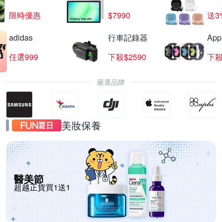
限時優惠
$7990
送3
adidas
行車記錄器
App
任選999
下殺$2590
下殺
嚴選品牌
美妝保養
醫美節
超越正貨買1送1