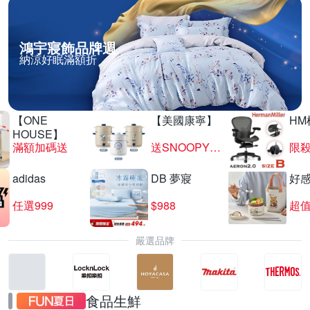
鴻宇寢飾品牌週
納涼好眠滿額折
【ONE
【美國康寧】
HM
HOUSE】
滿額加碼送
送SNOOPY匙筷組
限殺
adidas
DB 夢寢
好
任選999
$988
超值
嚴選品牌
食品生鮮