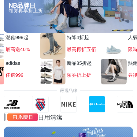
NB品牌日
領券再享折上折
潮鞋999起
特降4折起
人
最高送40%
最高再折五佰
限時
adidas
新品85折起
熱
任選999
領券折上折
券後
嚴選品牌
日用清潔