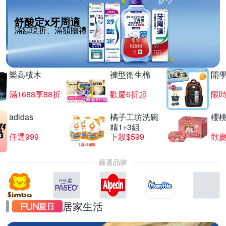
舒酸定x牙周適
滿額現折、滿額贈禮
樂高積木
褲型衛生棉
開
滿1688享88折
歡慶6折起
限
adidas
橘子工坊洗碗
櫻
精1+3組
任選999
下殺$599
歡慶
嚴選品牌
居家生活