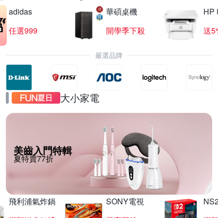
adidas
華碩桌機
HP
任選999
開學季下殺
送5
嚴選品牌
大小家電
美齒入門特輯
夏特賣77折
飛利浦氣炸鍋
SONY電視
NS