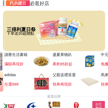
必逛好店
三得利夏日祭
下單送30超贈點
讀冊生活書籍
盛夏果物趴
中
滿額再現折
果乾85折起
免
adidas
父親送禮首選
馬
任選999
領券再現折
領
嚴選品牌