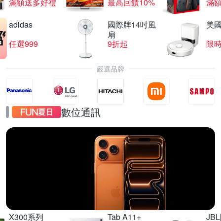
滿額送多好禮
最高回饋10%
滿
adidas
國際牌14吋風
美國i
扇
任選999
9折起
限
嚴選品牌
數位通訊
iPhone17
直降千元起
X300系列
Tab A11+
JB