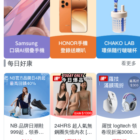
每日好康
看更多
NB 品牌日潮鞋
24HRS 超人氣無
羅技 logitech 領
999起，領券折
鋼圈失憶內衣 [熱
卷現折滿3000折
上折 最高回饋
銷好評]
300