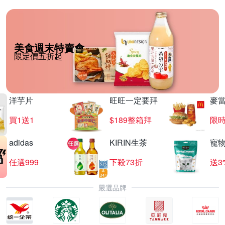
美食週末特賣會
限定價五折起
洋芋片
旺旺一定要拜
麥
買1送1
$189整箱拜
限時
adidas
KIRIN生茶
寵
任選999
下殺73折
送3
嚴選品牌