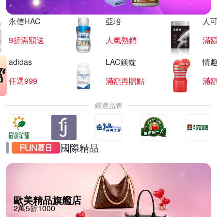
永信HAC
亞培
人
9折滿額送
人氣熱銷
滿
adidas
LAC鎂錠
情
任選999
滿額再贈點
滿
嚴選品牌
國際精品
歐美精品旗艦店
2萬5折1000