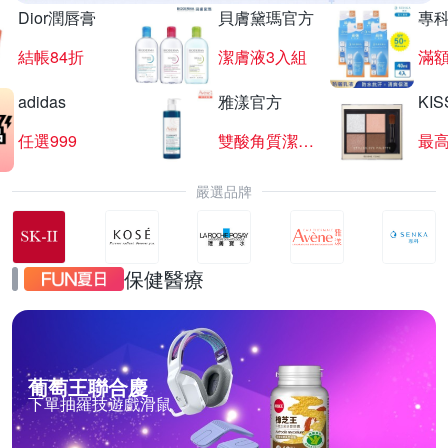
Dior潤唇膏
貝膚黛瑪官方
專
結帳84折
潔膚液3入組
滿額
adidas
雅漾官方
KI
任選999
雙酸角質潔膚露
最高
嚴選品牌
保健醫療
葡萄王聯合慶
下單抽羅技遊戲滑鼠