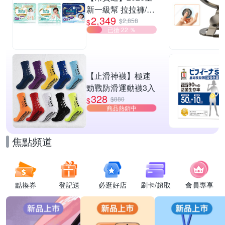
新一級幫 拉拉褲/黏
2,349
貼型/夜用褲型 多款
$2,858
$
已搶 22 ％
任選2箱
【止滑神襪】極速
勁戰防滑運動襪3入
328
$880
$
商品熱銷中
焦點頻道
點換券
登記送
必逛好店
刷卡/超取
會員專享