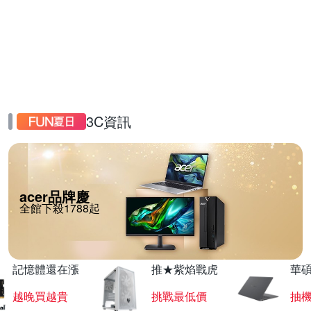
3C資訊
acer品牌慶
全館下殺1788起
記憶體還在漲
推★紫焰戰虎
華碩
越晚買越貴
挑戰最低價
抽