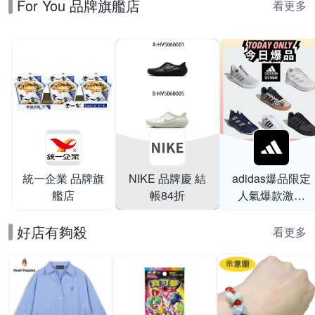
For You 品牌旗艦店
180270TPMT
看更多
統一企業 品牌旗
NIKE 品牌慶 結
adidas爆品限定
艦店
帳84折
人氣爆款激降
$999
好店有夠殺
看更多