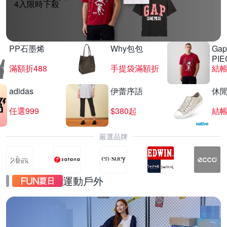
4入限時下殺
PP石墨烯
Why包包
Gap
PIE
滿額折488
手提袋滿額折
結帳
adidas
伊蕾序語
休
任選999
$380起
結帳
嚴選品牌
運動戶外