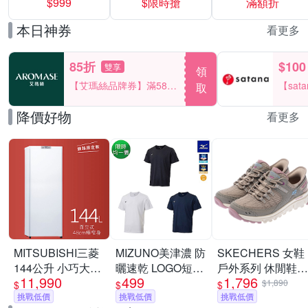
$999
$限時搶
滿額折
40%
本日神券
看更多
85折
$100
雙享
領
【艾瑪絲品牌券】滿580
【sat
取
享85折！
一件折$
降價好物
看更多
MITSUBISHI三菱
MIZUNO美津濃 防
SKECHERS 女鞋
144公升 小巧大容
曬速乾 LOGO短袖
戶外系列 休閒鞋
11,990
499
1,796
量 直立式冷凍櫃
T恤上衣 多色任選
瞬穿舒適科技
$1,890
$
$
$
MF-U14T-W-C
挑戰低價
挑戰低價
SUMMITS AT -
挑戰低價