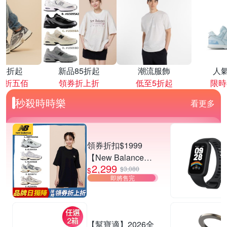
降4折起
新品85折起
潮流服飾
人
再折五佰
領券折上折
低至5折起
限時
秒殺時時樂
看更多
領券折扣$1999
【New Balance】
2,299
530系列復古鞋_中
$3,080
$
即將售完
性_5款任選
(MR530EWB/U530
SEA/SUB/7VI/9TN)
【幫寶適】2026全