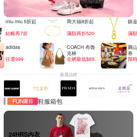
miu miu 5折起
周大福8折起
鎮金
結帳再7折
滿額再折520
滿額
adidas
COACH 布魯
圓
克林
券
任選999
全網最低$8999
限時
嚴選品牌
鞋服箱包
24HRS內衣