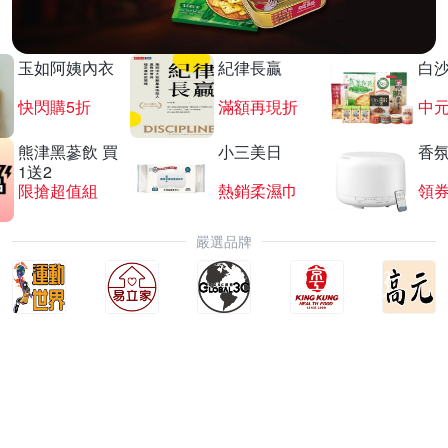
玉如阿姨內衣
紀律長贏
白
快閃購5折
滿額再現折
中
熊津黑蔘飲 買
小三美日
香氛
1送2
限搶超值組
熱銷柔濕巾
領
嚴選品牌