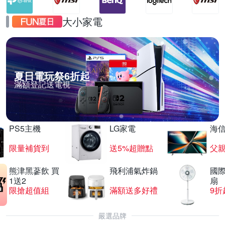
大小家電
夏日電玩祭6折起
滿額登記送電視
PS5主機
LG家電
海
限量補貨到
送5%超贈點
父
熊津黑蔘飲 買
飛利浦氣炸鍋
國際
1送2
扇
限搶超值組
滿額送多好禮
9折
嚴選品牌