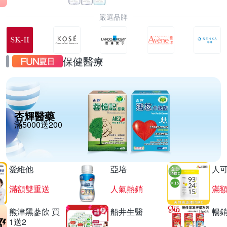
嚴選品牌
保健醫療
杏輝醫藥
滿5000送200
愛維他
亞培
人
滿額雙重送
人氣熱銷
滿
熊津黑蔘飲 買
船井生醫
暢
1送2