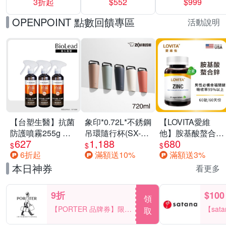
3折起
$552
$999
運動鞋休閒鞋 任
選均一價
OPENPOINT 點數回饋專區
活動說明
【台塑生醫】抗菌
象印*0.72L*不銹鋼
【LOVITA愛維
防護噴霧255g 三
吊環隨行杯(SX-
他】胺基酸螯合鋅
627
1,188
680
入組
LA72H)
x2瓶30mg素食錠
$
$
$
6折起
滿額送10%
滿額送3%
(鋅錠)
本日神券
看更多
9折
$100
領
【PORTER 品牌券】限時
【sat
取
2天 滿2000享9折
一件折$