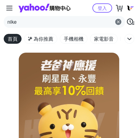
Yahoo購物中心
登入
nike
首頁
為你推薦
手機相機
家電影音
電腦