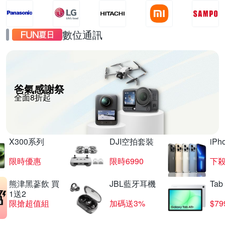
數位通訊
爸氣感謝祭
全面8折起
X300系列
DJI空拍套裝
iP
限時優惠
限時6990
下殺
熊津黑蔘飲 買
JBL藍牙耳機
Tab
1送2
限搶超值組
加碼送3%
$79