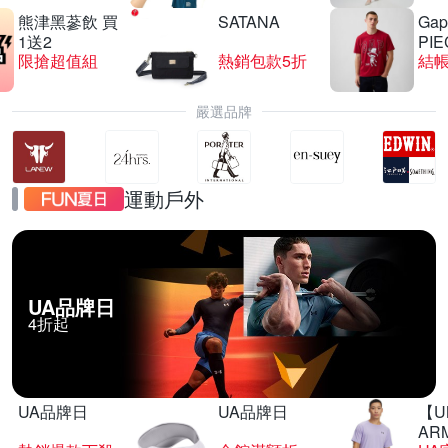
熊津黑蔘飲 買
SATANA
Gap
1送2
PIE
限搶超值組
熱銷包款5折
結帳
嚴選品牌
運動戶外
UA品牌日
4折起
UA品牌日
UA品牌日
【U
AR