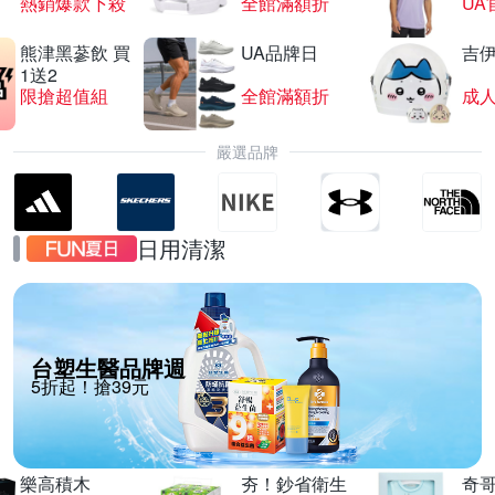
熱銷爆款下殺
全館滿額折
UA
熊津黑蔘飲 買
UA品牌日
吉
1送2
限搶超值組
全館滿額折
嚴選品牌
日用清潔
台塑生醫品牌週
5折起！搶39元
樂高積木
夯！鈔省衛生
奇