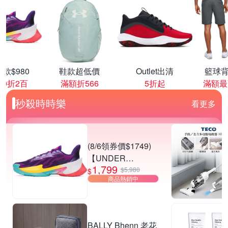
款$980
鞋款超低價
Outlet出清
籃球背
00折2百
滿額折566
5折起
滿額最
秒殺時時樂
看更多
(8/6領券價$1749)
【UNDER
1,799
ARMOUR】UA
$5,980
$
商品熱銷中
CURRY SERIES 7
籃球鞋 多款任選
BALLY Bhenn 老花