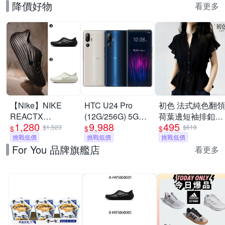
降價好物
看更多
【Nike】NIKE
HTC U24 Pro
初色 法式純色翻領
REACTX
(12G/256G) 5G
荷葉邊短袖排釦收
1,280
9,988
495
REJUVEN8 運動
6.8吋智慧型手機
腰襯衫上衣-黑
$1,523
$618
$
$
$
涼鞋 懶人鞋 洞洞
挑戰低價
挑戰低價
色-50612(M-2XL
挑戰低價
For You 品牌旗艦店
鞋 男女 A-
可選)
看更多
HV5060001 B-
HV5060005