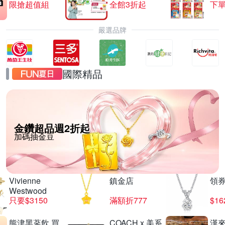
限搶超值組
全館3折起
下單
嚴選品牌
國際精品
金鑽超品週2折起
加碼抽金豆
Vivienne
鎮金店
領
Westwood
只要$3150
滿額折777
$16
熊津黑蔘飲 買
COACH x 美系
漢