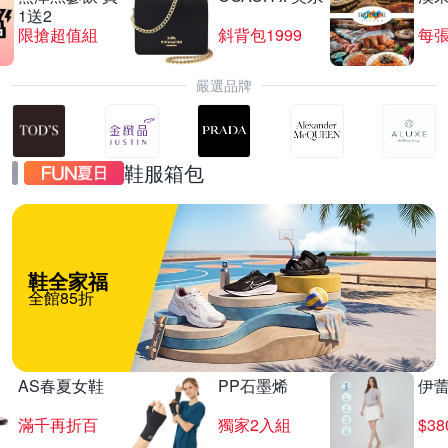
1送2
限搶超值組
斜背包1999
每張
嚴選品牌
鞋服箱包
鞋全家福
全館85折
AS春夏女鞋
PP石墨烯
伊
滿千再折百
獨家2入組
$3