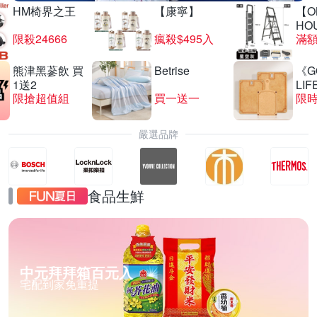
HM椅界之王
【康寧】
【O
HO
限殺24666
瘋殺$495入
滿
熊津黑蔘飲 買
Betrise
《G
1送2
LIF
限搶超值組
買一送一
限時
嚴選品牌
食品生鮮
中元拜拜箱百元入
宅配到家免重提