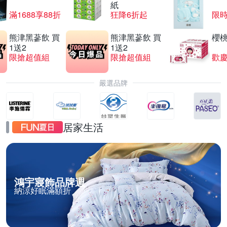
紙
滿1688享88折
狂降6折起
限
熊津黑蔘飲 買
熊津黑蔘飲 買
櫻
1送2
1送2
限搶超值組
限搶超值組
歡慶
嚴選品牌
居家生活
鴻宇寢飾品牌週
納涼好眠滿額折