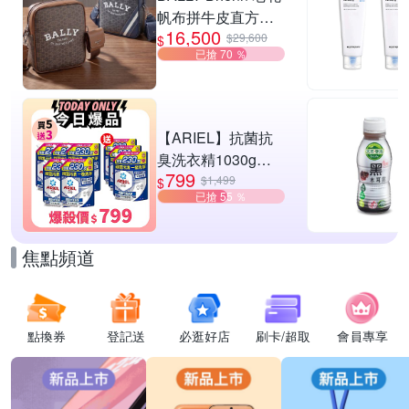
帆布拼牛皮直方肩
16,500
斜背郵差包-2款可
$29,600
$
已搶 70 ％
選
【ARIEL】抗菌抗
臭洗衣精1030g補
799
充包 X8 (抗菌去漬/
$1,499
$
已搶 55 ％
室內晾曬) 兩款任選
焦點頻道
點換券
登記送
必逛好店
刷卡/超取
會員專享