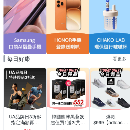
每日好康
看更多
UA品牌日3折起
韓國熊津黑蔘飲
爆款
指定滿額再折
超值買1送2(共24
$999【adidas 愛
200
入組)
迪達】男/女 精選