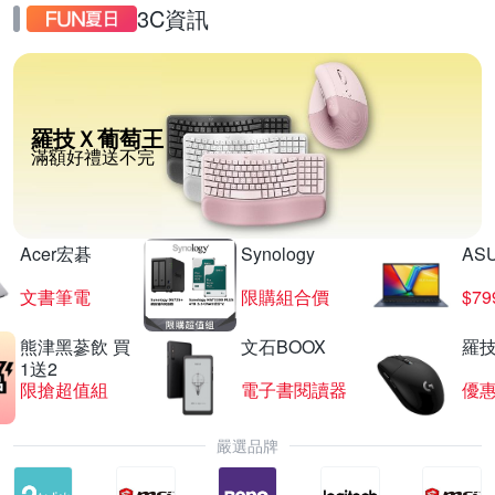
3C資訊
羅技Ｘ葡萄王
滿額好禮送不完
Acer宏碁
Synology
AS
文書筆電
限購組合價
$7
熊津黑蔘飲 買
文石BOOX
羅技
1送2
限搶超值組
電子書閱讀器
優
嚴選品牌