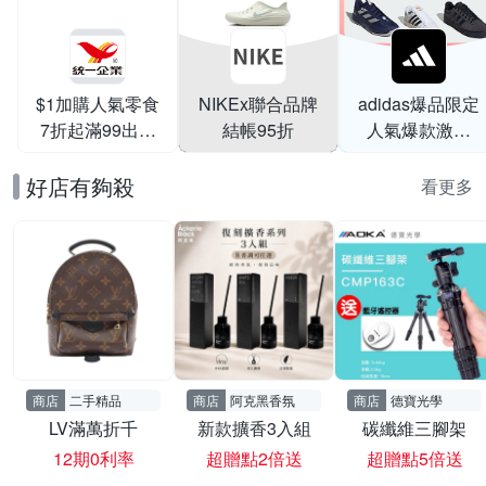
$1加購人氣零食
NIKEx聯合品牌
adidas爆品限定
7折起滿99出貨
結帳95折
人氣爆款激降
滿199打95折
$999
好店有夠殺
看更多
商店
二手精品
商店
阿克黑香氛
商店
德寶光學
LV滿萬折千
新款擴香3入組
碳纖維三腳架
12期0利率
超贈點2倍送
超贈點5倍送