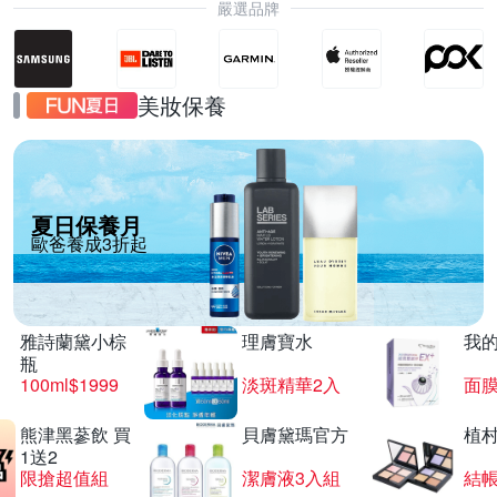
嚴選品牌
美妝保養
夏日保養月
歐爸養成3折起
雅詩蘭黛小棕
理膚寶水
我
瓶
100ml$1999
淡斑精華2入
面膜
熊津黑蔘飲 買
貝膚黛瑪官方
植
1送2
限搶超值組
潔膚液3入組
結帳