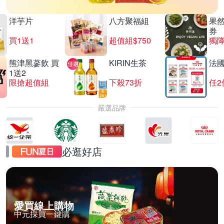
洋芋片
八方聚福組
果
券
買1送1
超值組$750
獨降
熊津黑蔘飲 買
KIRIN生茶
法
1送2
限搶超值組
下殺73折
任2
嚴選品牌
必逛好店
愛買線上購物
中元採買一鍵購