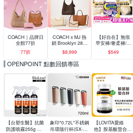
COACH｜品牌日
COACH x MJ 熱
【好自在】無痕
全館77折
銷 Brooklyn 28／
早安褲/奢柔褲/熊
兩用／斜背包均
抱安睡褲 超值組
77折
$8,999
$549
一價-多款可選
任選一組 -生理
褲/衛生棉褲(無痕
OPENPOINT 點數回饋專區
褲18片、安睡褲
24片)
【台塑生醫】抗菌
象印*0.72L*不銹鋼
【LOVITA愛維
防護噴霧255g 三
吊環隨行杯(SX-
他】胺基酸螯合鋅