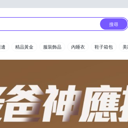
搜尋
週邊
精品黃金
服裝飾品
內睡衣
鞋子箱包
美