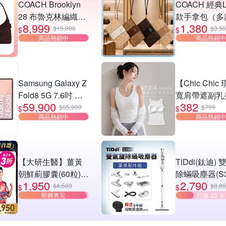
COACH Brooklyn
COACH 經典
28 布魯克林編織款
款手拿包（多
8,999
1,380
單肩包-深咖
選）
$15,000
$3,5
$
$
商品熱銷中
商品熱銷中
Samsung Galaxy Z
【Chic Chic
Fold8 5G 7.6吋 摺
寬肩帶遮副乳
59,900
382
疊手機 (12G/512G)
BraTop(無鋼
$65,900
$799
$
$
商品熱銷中
商品熱銷中
帶胸墊/日常百
身顯瘦/螺紋背
心/bra top)
【大研生醫】薑黃
TiDdi(鈦迪)
朝鮮薊膠囊(60粒)
除蟎吸塵器(S3
1,950
2,790
(第2件3折)(共計2
$4,500
$8,8
$
$
即將售完
已搶 25 ％
盒)