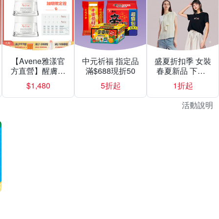
【Avene雅漾官
中元祈福 指定品
盛夏折扣季 女裝
方直營】醒膚緊
滿$688現折50
春夏新品 下殺1
實彈力霜50mlX2
折起
$1,480
5折起
1折起
入組
活動說明