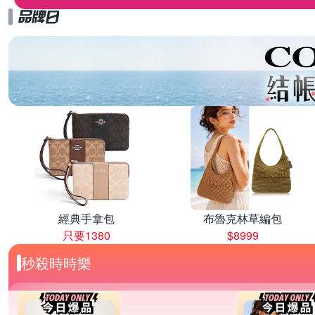
經典手拿包
布魯克林草編包
只要1380
$8999
秒殺時時樂