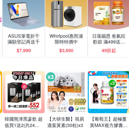
ASUS筆電折千
Whirlpool惠而浦
日落賜恩 爸氣狂
滿額登記再送千
限時特價中
歡節 滿499送緩
釋型C
$7,999
$3,690
49折起
韓國熊津黑蔘飲 超
【大研生醫】視易
【葡萄王】超極薑
值買1送2(共24入
適葉黃素(30粒)x3
黃MAX複方膠囊