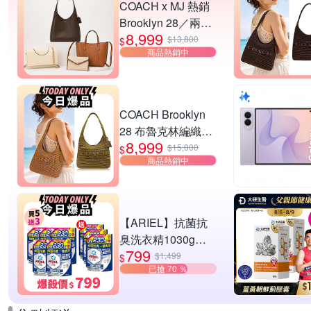
COACH x MJ 熱銷
Brooklyn 28／兩用
8,999
／斜背包均一價-多
$13,800
$
商品熱銷中
款可選
COACH Brooklyn
28 布魯克林編織款
8,999
單肩包-橄欖綠
$15,000
$
商品熱銷中
【ARIEL】抗菌抗
臭洗衣精1030g補
799
充包 X8 (抗菌去漬/
$1,499
$
已搶 70 ％
室內晾曬) 兩款任選