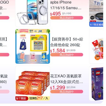
LOGO
apbs iPhone
款任
17/16/15 Samsung
495
S26/S25系列 軍規
00
$1,190
$
商品熱銷中
360旋轉磁吸立架手
機殼-純透殼
 琪琪】
【銀寶善存】50+綜
美背
合維他命錠 260錠
1,584
圈/自
$1,909
$
商品熱銷中
搭/修
 雙氣旋
花王KAO 蒸氣眼罩
60)
12入X6盒(款式任
1,299
選)
00
$2,394
$
商品熱銷中