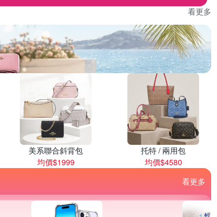
看更多
美系聯合斜背包
托特 / 兩用包
均價$1999
均價$4580
看更多