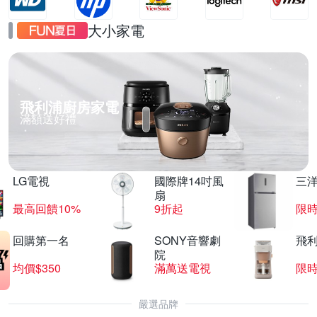
大小家電
飛利浦廚房家電
滿額送好禮
LG電視
國際牌14吋風
三
扇
最高回饋10%
9折起
限
回購第一名
SONY音響劇
飛
院
均價$350
滿萬送電視
限
嚴選品牌