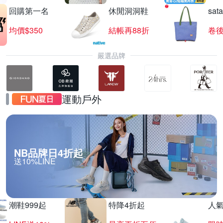
回購第一名
休閒洞洞鞋
sat
均價$350
結帳再88折
卷後
嚴選品牌
運動戶外
NB品牌日4折起
送10%LINE
潮鞋999起
特降4折起
人