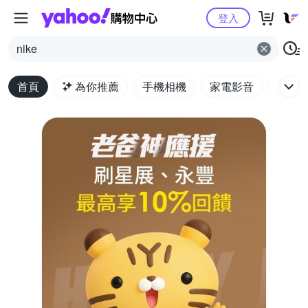
Yahoo購物中心
登入
nike
首頁
為你推薦
手機相機
家電影音
電腦