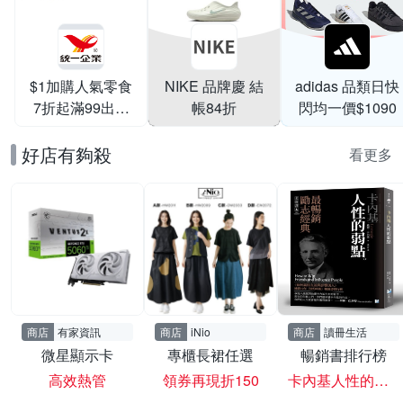
$1加購人氣零食
NIKE 品牌慶 結
adidas 品類日快
7折起滿99出貨
帳84折
閃均一價$1090
滿199打95折
好店有夠殺
看更多
商店
有家資訊
商店
iNio
商店
讀冊生活
微星顯示卡
專櫃長裙任選
暢銷書排行榜
高效熱管
領券再現折150
卡內基人性的弱點