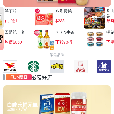
洋芋片
即期特價
圓
券
買1送1
$238
限時
回購第一名
KIRIN生茶
暢
均價$350
下殺73折
下單
嚴選品牌
必逛好店
白蘭氏補元氣
全館78折起