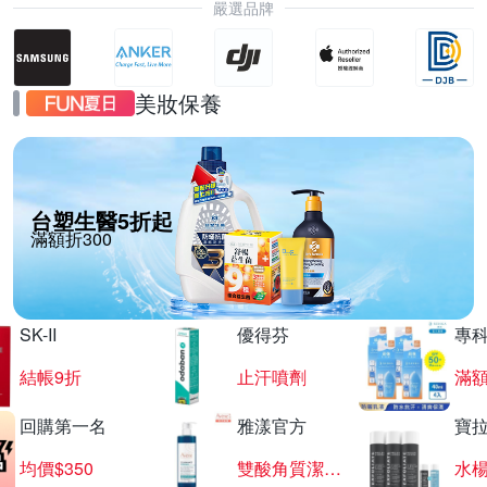
嚴選品牌
美妝保養
台塑生醫5折起
滿額折300
SK-II
優得芬
專
結帳9折
止汗噴劑
滿額
回購第一名
雅漾官方
寶
均價$350
雙酸角質潔膚露
水楊