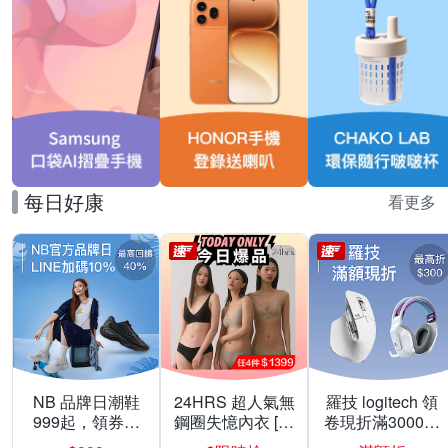
每日好康
看更多
NB 品牌日潮鞋
24HRS 超人氣無
羅技 logitech 領
999起，領券折
鋼圈失憶內衣 [熱
卷現折滿3000折
上折 最高回饋
銷好評]
300