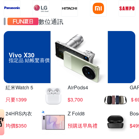
數位通訊
Vivo X30
指定品 結帳驚喜價
紅米Watch 5
AirPods4
GA
只要1399
$3,700
＄6
24HRS內衣
Z Fold8
Bo
均價$350
預購送早鳥禮
$4