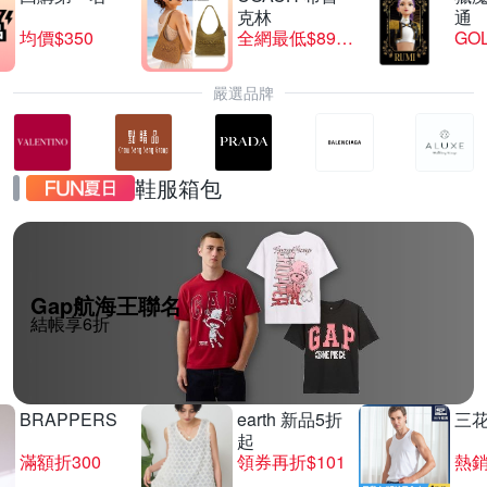
克林
通
均價$350
全網最低$8999
GO
嚴選品牌
鞋服箱包
Gap航海王聯名
結帳享6折
BRAPPERS
earth 新品5折
三
起
滿額折300
領券再折$101
熱銷