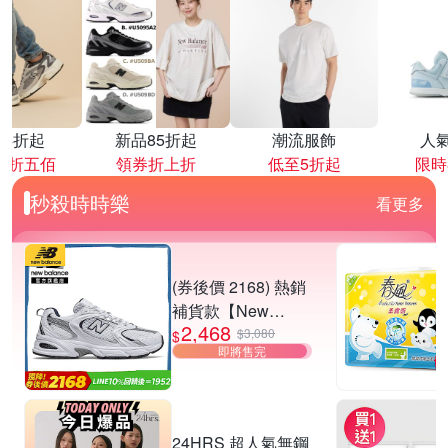
降4折起
新品85折起
潮流服飾
人
再折五佰
領券折上折
低至5折起
限時
秒殺時時樂
看更多
(券後價 2168) 熱銷
補貨款【New
2,468
Balance】復古運動
$3,080
$
即將售完
鞋_中性_白銀
_MR530SG-D楦
24HRS 超人氣無鋼