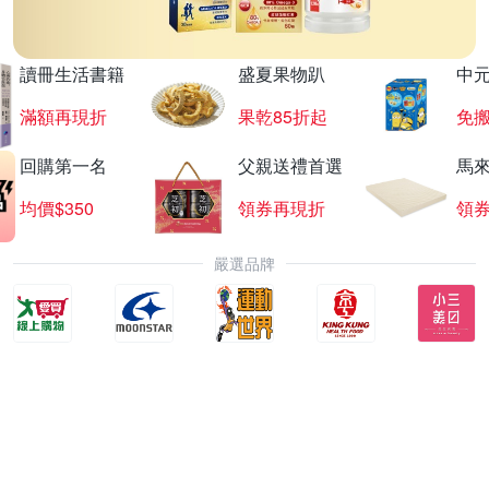
讀冊生活書籍
盛夏果物趴
中
滿額再現折
果乾85折起
免
回購第一名
父親送禮首選
馬
均價$350
領券再現折
領
嚴選品牌