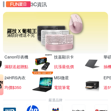
3C資訊
羅技Ｘ葡萄王
滿額好禮送不完
Canon印表機
技嘉顯示卡
華碩
滿額送超贈點
抗漲最低價
抽
24HRS內衣
MSI微星
EP
均價$350
電競筆電
送5
嚴選品牌