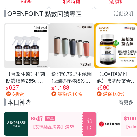
$999
$限時搶
滿額折
40%
OPENPOINT 點數回饋專區
活動說明
【台塑生醫】抗菌
象印*0.72L*不銹鋼
【LOVITA愛維
防護噴霧255g 三
吊環隨行杯(SX-
他】胺基酸螯合鋅
627
1,188
680
入組
LA72H)
x2瓶30mg素食錠
$
$
$
6折起
滿額送10%
滿額送3%
(鋅錠)
本日神券
看更多
85折
$100
雙享
領
【艾瑪絲品牌券】滿580
【sat
取
享85折！
一件折$