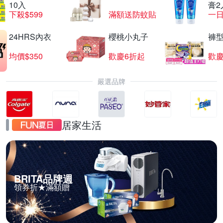
10入
膏2
下殺$599
滿額送防蚊貼
一日
24HRS內衣
櫻桃小丸子
褲
均價$350
歡慶6折起
歡慶
嚴選品牌
居家生活
BRITA品牌週
領券折★滿額贈