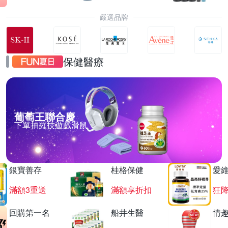
嚴選品牌
保健醫療
葡萄王聯合慶
下單抽羅技遊戲滑鼠
銀寶善存
桂格保健
愛
滿額3重送
滿額享折扣
狂降
回購第一名
船井生醫
情