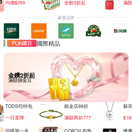
均價$350
全館3折起
滿
嚴選品牌
國際精品
金鑽2折起
滿額抽金豆
TODS托特包
鎮金店88折
蘇
一日直降
滿額再折777
$16
回購第一名
COACH 布魯
獵