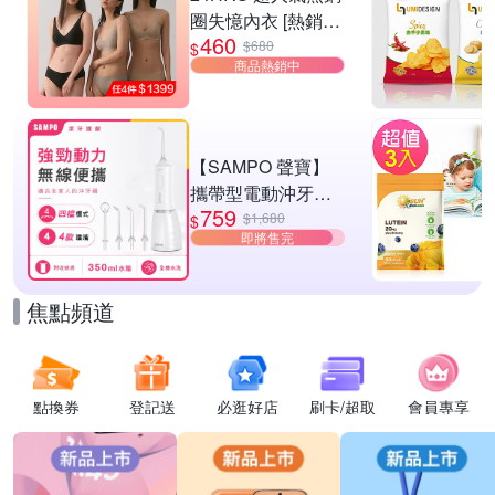
圈失憶內衣 [熱銷好
460
評]
$680
$
商品熱銷中
【SAMPO 聲寶】
攜帶型電動沖牙機/
759
洗牙器/沖牙器(WB-
$1,680
$
即將售完
Z2506NL)
焦點頻道
點換券
登記送
必逛好店
刷卡/超取
會員專享