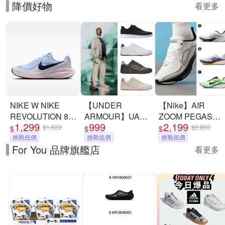
降價好物
看更多
NIKE W NIKE
【UNDER
【Nike】AIR
REVOLUTION 8
ARMOUR】UA
ZOOM PEGASUS
1,299
999
2,199
女 跑步鞋
Tempo 運動休閒鞋
42 RR 慢跑鞋 運
$1,623
$2,850
$
$
$
HJ8485400
挑戰低價
多款任選
挑戰低價
動鞋 男 A-
挑戰低價
For You 品牌旗艦店
II7210100 B-
看更多
IB1873102 精選三
款