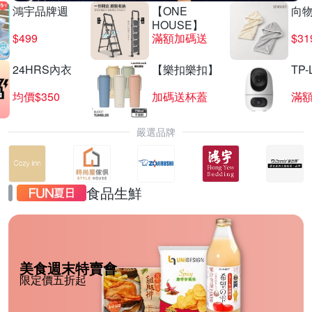
鴻宇品牌週
【ONE
向
HOUSE】
$499
滿額加碼送
$31
24HRS內衣
【樂扣樂扣】
TP-
均價$350
加碼送杯蓋
滿
嚴選品牌
食品生鮮
美食週末特賣會
限定價五折起