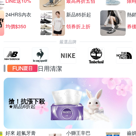
LINE送10%
最高再折五佰
限時
24HRS內衣
新品85折起
熱
均價$350
領券折上折
券後
嚴選品牌
日用清潔
搶！抗漲下殺
★紙品6折起
好來 超氟牙膏
小獅王辛巴
齒妍