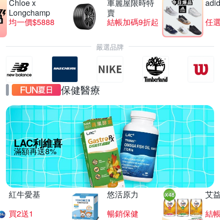
Chloe x
車麗屋限時特
adi
Longchamp
賣
均一價$5888
結帳加碼9折起
任選
嚴選品牌
保健醫療
LAC利維喜
滿額再送8%
紅牛愛基
悠活原力
艾
買2送1
暢銷保健
結