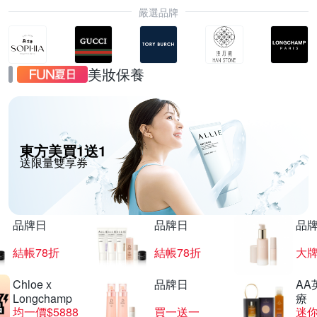
嚴選品牌
美妝保養
東方美買1送1
送限量雙享券
品牌日
品牌日
品
結帳78折
結帳78折
大
Chloe x
品牌日
AA
Longchamp
療
均一價$5888
買一送一