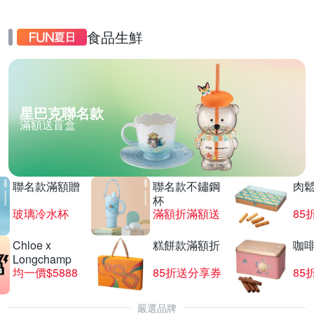
食品生鮮
星巴克聯名款
滿額送盲盒
聯名款滿額贈
聯名款不鏽鋼
肉
杯
玻璃冷水杯
滿額折滿額送
85
Chloe x
糕餅款滿額折
咖
Longchamp
均一價$5888
85折送分享券
85
嚴選品牌