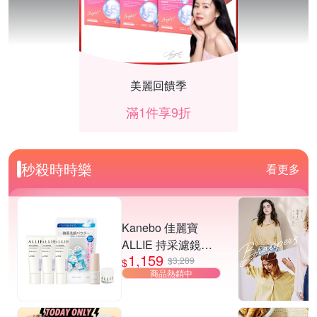
美麗回饋季
滿1件享9折
秒殺時時樂
看更多
Kanebo 佳麗寶
ALLIE 持采濾鏡調
1,159
色UV防曬乳 40g (3
$3,289
$
商品熱銷中
入團購組) (3款任
選)▼超夯爆款
夜殺 喜光全光譜放暑假限時86折