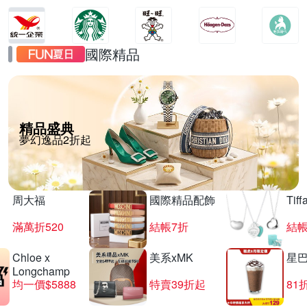
國際精品
精品盛典
夢幻逸品2折起
周大福
國際精品配飾
Tif
滿萬折520
結帳7折
結帳
Chloe x
美系xMK
星
Longchamp
均一價$5888
特賣39折起
81