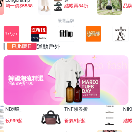
均一價$5888
結帳再84折
品
嚴選品牌
運動戶外
韓國潮流精選
滿899折100
NB潮鞋
TNF領券折
NIK
殺999起
爸氣5折起
結帳