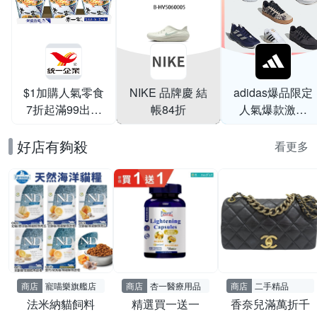
$1加購人氣零食
NIKE 品牌慶 結
adidas爆品限定
7折起滿99出貨
帳84折
人氣爆款激降
滿199打95折
$999
好店有夠殺
看更多
商店
寵喵樂旗艦店
商店
杏一醫療用品
商店
二手精品
法米納貓飼料
精選買一送一
香奈兒滿萬折千