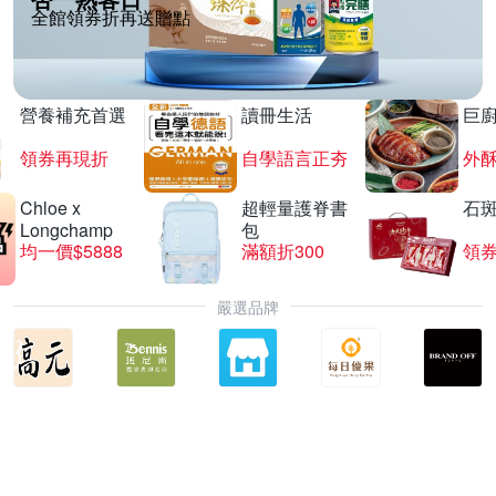
全館領券折再送贈點
營養補充首選
讀冊生活
巨
領券再現折
自學語言正夯
外
Chloe x
超輕量護脊書
石
Longchamp
包
均一價$5888
滿額折300
領券
嚴選品牌