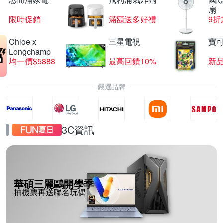
扇
限時促銷
滿額送多好禮
9折
Chloe x
三星電視
寶
Longchamp
均一價$5888
最高回饋10%
新
嚴選品牌
3C資訊
華碩三麗鷗開學季
抽機票再送聯名玩偶