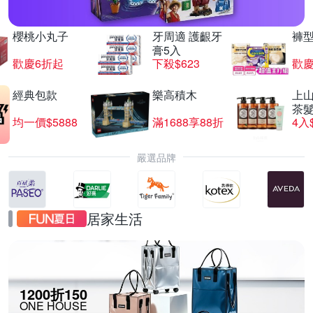
櫻桃小丸子
牙周適 護齦牙
褲
膏5入
歡慶6折起
下殺$623
歡慶
經典包款
樂高積木
上山
茶
均一價$5888
滿1688享88折
4入
嚴選品牌
居家生活
1200折150
ONE HOUSE