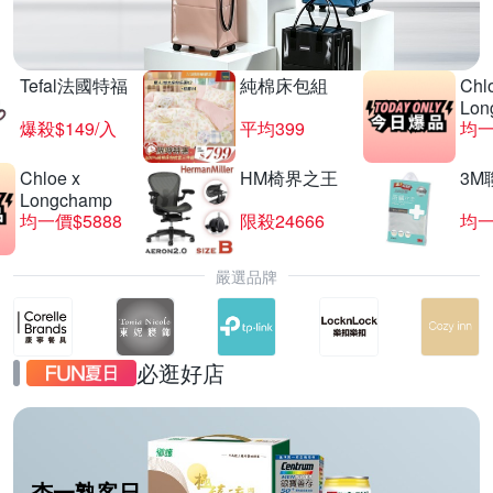
Tefal法國特福
純棉床包組
Chl
Lon
爆殺$149/入
平均399
均一
Chloe x
HM椅界之王
3M
Longchamp
均一價$5888
限殺24666
均一
嚴選品牌
必逛好店
杏一熟客日