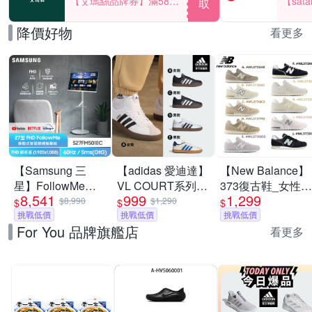
【艾瑪絲品牌券】滿580
【sat
取
享85折！
一件折$
降價好物
看更多
【Samsung 三
【adidas 愛迪達】
【New Balance】
星】FollowMe移
VL COURT系列
373復古鞋_女性_
8,541
999
1,299
動式4K AI 智慧聯
運動休閒鞋 男鞋/
多款任選_Y購/網
$8,990
$1,290
$
$
$
網螢幕組
挑戰低價
女鞋 (多款任選)
挑戰低價
路獨家
挑戰低價
For You 品牌旗艦店
★S27FM501EC
看更多
27型 M5 FHD 智
慧聯網螢幕