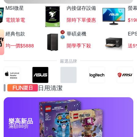
MSI微星
內接儲存設備
螢幕
電競筆電
限時下單優惠
$19
經典包款
華碩桌機
EP
均一價$5888
開學季下殺
送5
嚴選品牌
日用清潔
樂高新品
滿額88折