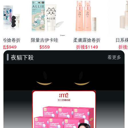
顏粉搶卷折
限量吉伊卡哇
柔膚露搶卷折
日系
低$949
$559
折後$1149
折後$
夜貓下殺
看更多