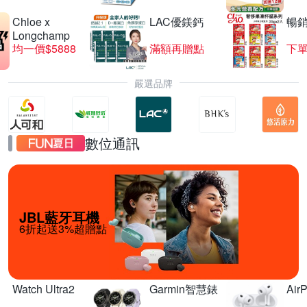
Chloe x
LAC優鎂鈣
暢
Longchamp
均一價$5888
滿額再贈點
下單
嚴選品牌
數位通訊
JBL藍牙耳機
6折起送3%超贈點
Watch Ultra2
Garmin智慧錶
Air