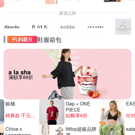
嚴選品牌
鞋服箱包
a la sha
滿額享88折
銀穗
Gap × ONE
EA
PIECE
經典款 千元有找
結帳享6折
任3
Chloe x
fitflop超級品牌
sat
Longchamp
週