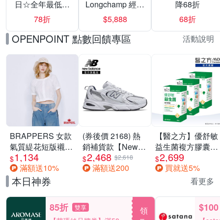
日☆全年最低▼
Longchamp 經典
降68折
激殺28折
包款均一價
78折
$5,888
68折
$5888
OPENPOINT 點數回饋專區
活動說明
BRAPPERS 女款
(券後價 2168) 熱
【醫之方】優舒敏
氣質緹花短版襯
銷補貨款【New
益生菌複方膠囊
1,134
2,468
2,699
衫-米白
Balance】復古運
(60粒) 三入組
$2,618
$
$
$
滿額送10%
滿額送200
買就送5%
動鞋_中性_白銀
_MR530SG-D楦
本日神券
看更多
85折
$100
雙享
領