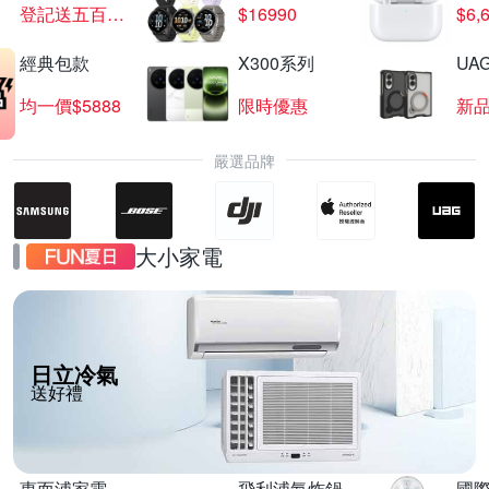
登記送五百超贈點
$16990
$6,
經典包款
X300系列
UAG
益節指定品夜間88折
均一價$5888
限時優惠
新
滿1件享88折
嚴選品牌
大小家電
日立冷氣
送好禮
惠而浦家電
飛利浦氣炸鍋
國際