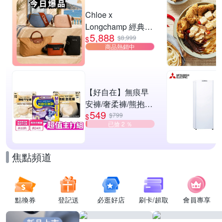
滿1件享86折
Chloe x
Longchamp 經典包
5,888
款均一價$5888
$8,999
$
商品熱銷中
【好自在】無痕早
安褲/奢柔褲/熊抱安
549
睡褲 超值組任選一
$799
$
已搶 2 ％
組 -生理褲/衛生棉
褲(無痕褲18片、安
睡褲24片)
焦點頻道
點換券
登記送
必逛好店
刷卡/超取
會員專享