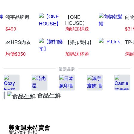
鴻宇品牌週
【ONE
向
HOUSE】
$499
滿額加碼送
$31
24HRS內衣
【樂扣樂扣】
TP-
均價$350
加碼送杯蓋
滿
嚴選品牌
食品生鮮
美食週末特賣會
限定價五折起