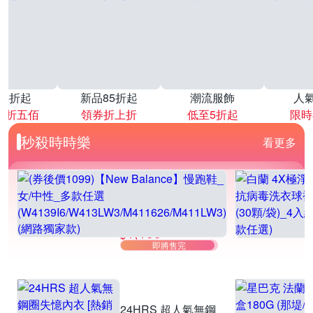
降4折起
新品85折起
潮流服飾
人
再折五佰
領券折上折
低至5折起
限時
秒殺時時樂
看更多
(券後價1099)
【New Balance】
1,199
慢跑鞋_女/中性_多
$2,680
$
即將售完
款任選
(W4139I6/W413LW
3/M411626/M411L
W3) (網路獨家款)
24HRS 超人氣無鋼