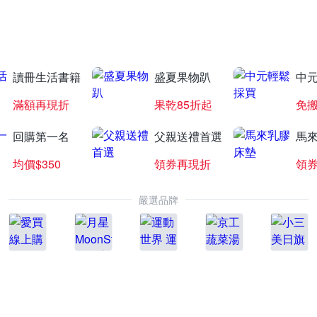
白蘭氏補元氣
全館78折起
讀冊生活書籍
盛夏果物趴
中
滿額再現折
果乾85折起
免
回購第一名
父親送禮首選
馬
均價$350
領券再現折
領
嚴選品牌