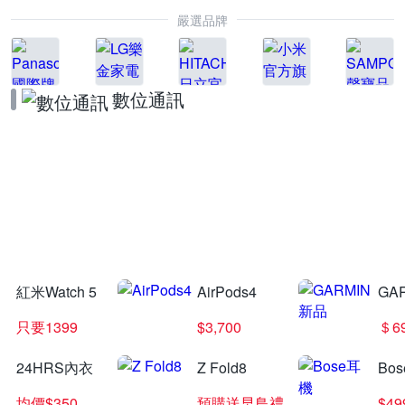
嚴選品牌
數位通訊
Vivo X30
指定品 結帳驚喜價
紅米Watch 5
AirPods4
GA
只要1399
$3,700
＄6
24HRS內衣
Z Fold8
Bo
均價$350
預購送早鳥禮
$4