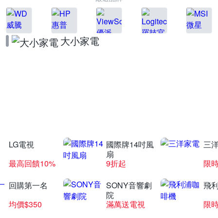
大小家電
飛利浦廚房家電
滿額送好禮
LG電視
國際牌14吋風
三
扇
最高回饋10%
9折起
限
回購第一名
SONY音響劇
飛
院
均價$350
滿萬送電視
限