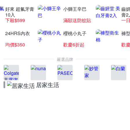
好來 超氟牙膏
小獅王辛巴
齒妍
10入
膏2
下殺$599
滿額送防蚊貼
一日
24HRS內衣
櫻桃小丸子
褲
均價$350
歡慶6折起
歡慶
嚴選品牌
居家生活
BRITA品牌週
領券折★滿額贈