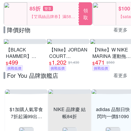
85折
$100
雙享
領
【艾瑪絲品牌券】滿580
【sat
取
享85折！
一件折$
降價好物
看更多
【BLACK
【Nike】JORDAN
【Nike】W NIKE
HAMMER】
COURT
MARINA 運動拖鞋
499
1,202
471
Snoopy316不鏽鋼
CONNECT LOW
夾腳拖 男女 A-
$1,430
$560
$
$
$
迷你保溫口袋杯
挑戰低價
休閒鞋 慢跑鞋 運
挑戰低價
IH2381100 B-
挑戰低價
For You 品牌旗艦店
380ml(附茶隔/8款
動鞋 男女/大童 A-
IH2380001
看更多
任選)(馬年限定)(隨
IQ6016100 精選五
身保溫杯)(買1送1)
款
$1加購人氣零食
NIKE 品牌慶 結
adidas 品類日快
7折起滿99出貨
帳84折
閃均一價$1090
滿199打95折