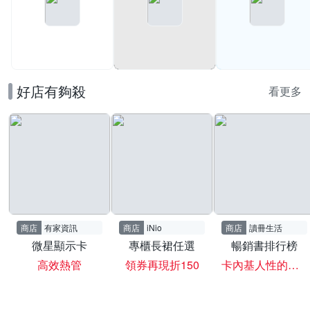
好店有夠殺
看更多
商店
有家資訊
商店
iNio
商店
讀冊生活
微星顯示卡
專櫃長裙任選
暢銷書排行榜
高效熱管
領券再現折150
卡內基人性的弱點