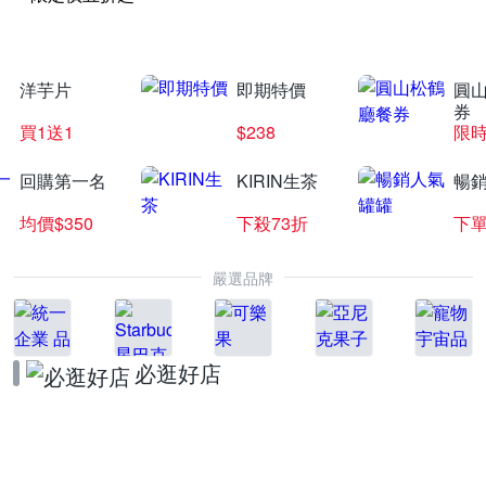
洋芋片
即期特價
圓
券
買1送1
$238
限時
回購第一名
KIRIN生茶
暢
均價$350
下殺73折
下單
嚴選品牌
必逛好店