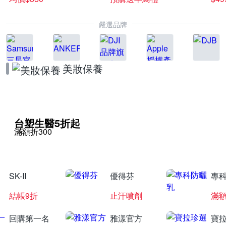
嚴選品牌
美妝保養
台塑生醫5折起
滿額折300
SK-II
優得芬
專
結帳9折
止汗噴劑
滿額
回購第一名
雅漾官方
寶