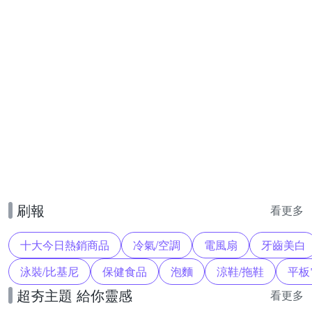
刷報
看更多
十大今日熱銷商品
冷氣/空調
電風扇
牙齒美白
泳裝/比基尼
保健食品
泡麵
涼鞋/拖鞋
平板
超夯主題 給你靈感
看更多