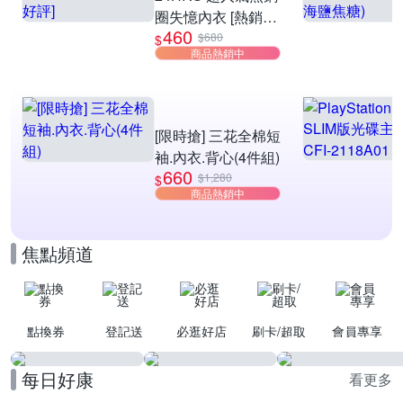
圈失憶內衣 [熱銷好
460
評]
$680
$
商品熱銷中
[限時搶] 三花全棉短
袖.內衣.背心(4件組)
660
$1,280
$
商品熱銷中
焦點頻道
點換券
登記送
必逛好店
刷卡/超取
會員專享
每日好康
看更多