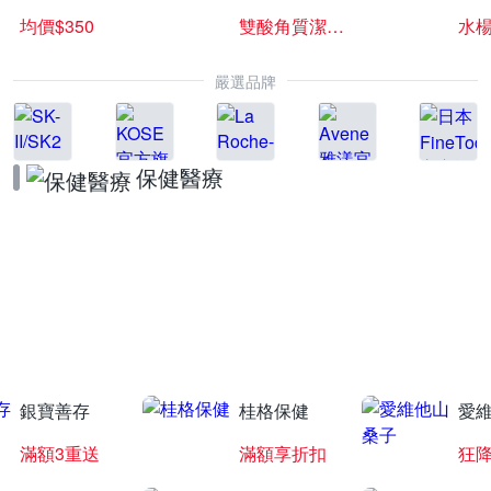
均價$350
雙酸角質潔膚露
水楊
嚴選品牌
保健醫療
葡萄王聯合慶
下單抽羅技遊戲滑鼠
銀寶善存
桂格保健
愛
滿額3重送
滿額享折扣
狂降