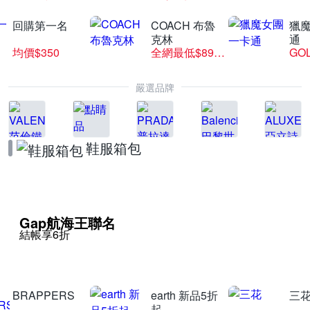
回購第一名
COACH 布魯
獵
克林
通
均價$350
全網最低$8999
GO
嚴選品牌
鞋服箱包
Gap航海王聯名
結帳享6折
BRAPPERS
earth 新品5折
三
起