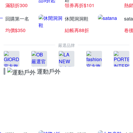
滿額折300
領券再折$101
熱銷
回購第一名
休閒洞洞鞋
sat
均價$350
結帳再88折
卷後
嚴選品牌
運動戶外
NB品牌日4折起
送10%LINE