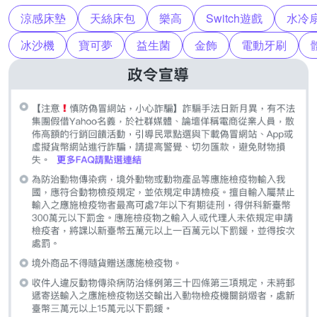
涼感床墊
天絲床包
樂高
Switch遊戲
水冷
冰沙機
寶可夢
益生菌
金飾
電動牙刷