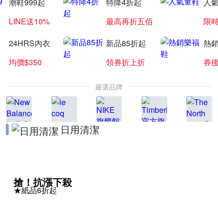
潮鞋999起
特降4折起
人
LINE送10%
最高再折五佰
限時
24HRS內衣
新品85折起
熱
均價$350
領券折上折
券後
嚴選品牌
日用清潔
搶！抗漲下殺
★紙品6折起