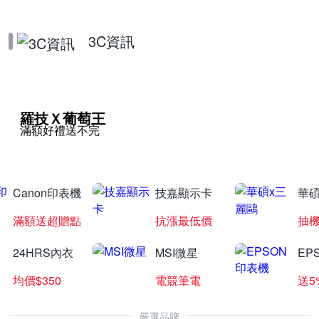
3C資訊
羅技Ｘ葡萄王
滿額好禮送不完
Canon印表機
技嘉顯示卡
華碩
滿額送超贈點
抗漲最低價
抽
24HRS內衣
MSI微星
EP
均價$350
電競筆電
送5
嚴選品牌