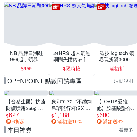
NB 品牌日潮鞋
24HRS 超人氣無
羅技 logitech 領
999起，領券折
鋼圈失憶內衣 [熱
卷現折滿3000折
上折 最高回饋
銷好評]
300
$999
$限時搶
滿額折
40%
OPENPOINT 點數回饋專區
活動說明
【台塑生醫】抗菌
象印*0.72L*不銹鋼
【LOVITA愛維
防護噴霧255g 三
吊環隨行杯(SX-
他】胺基酸螯合鋅
627
1,188
680
入組
LA72H)
x2瓶30mg素食錠
$
$
$
6折起
滿額送10%
滿額送3%
(鋅錠)
本日神券
看更多