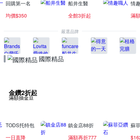
回購第一名
船井生醫
情
均價$350
全館3折起
滿
嚴選品牌
國際精品
金鑽2折起
滿額抽金豆
TODS托特包
鎮金店88折
蘇
一日直降
滿額再折777
$16