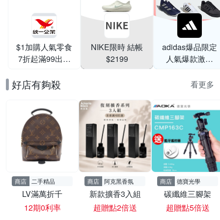
$1加購人氣零食
NIKE限時 結帳
adidas爆品限定
7折起滿99出貨
$2199
人氣爆款激降
滿199打95折
$999
好店有夠殺
看更多
商店
二手精品
商店
阿克黑香氛
商店
德寶光學
LV滿萬折千
新款擴香3入組
碳纖維三腳架
12期0利率
超贈點2倍送
超贈點5倍送