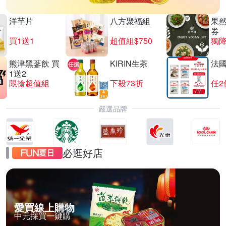
洋芋片
八方聚福組
果
券
買1送1
超值組$750
獨降
熊津黑蔘飲 買
KIRIN生茶
法
1送2
限搶超值組
下殺73折
任2
嚴選品牌
必逛好店
愛買線上購物
中元採買一鍵購