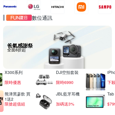
數位通訊
爸氣感謝祭
全面8折起
X300系列
DJI空拍套裝
iP
限時優惠
限時6990
下殺
熊津黑蔘飲 買
JBL藍牙耳機
Tab
1送2
限搶超值組
加碼送3%
$79