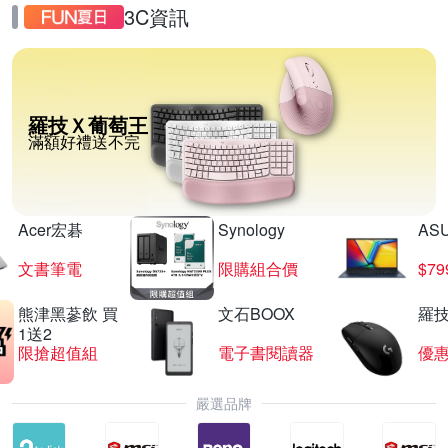
3C資訊
羅技Ｘ葡萄王
滿額好禮送不完
Acer宏碁
Synology
AS
文書筆電
限購組合價
$7
熊津黑蔘飲 買
文石BOOX
羅技
1送2
限搶超值組
電子書閱讀器
優
嚴選品牌