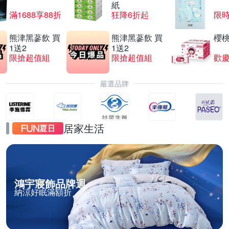
紙
滿1688享88折
狂降6折起
限
熊津黑蔘飲 買
熊津黑蔘飲 買
櫻
1送2
1送2
限搶超值組
限搶超值組
歡慶
嚴選品牌
居家生活
鴻宇寢飾品牌週
納涼好眠滿額折