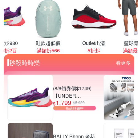
款$980
鞋款超低價
Outlet出清
籃球背
00折2百
滿額折566
5折起
滿額最
秒殺時時樂
看更多
(8/6領券價$1749)
【UNDER
1,799
ARMOUR】UA
$5,980
$
商品熱銷中
CURRY SERIES 7
籃球鞋 多款任選
BALLY Bhenn 老花