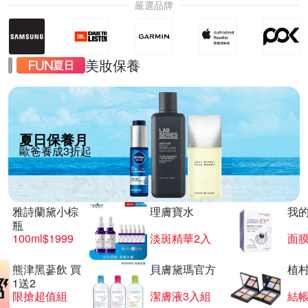
嚴選品牌
美妝保養
夏日保養月
歐爸養成3折起
雅詩蘭黛小棕
理膚寶水
我
瓶
100ml$1999
淡斑精華2入
面膜
熊津黑蔘飲 買
貝膚黛瑪官方
植
1送2
限搶超值組
潔膚液3入組
結帳