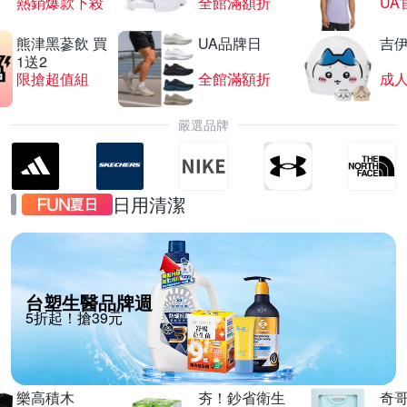
熱銷爆款下殺
全館滿額折
UA
熊津黑蔘飲 買
UA品牌日
吉
1送2
限搶超值組
全館滿額折
嚴選品牌
日用清潔
台塑生醫品牌週
5折起！搶39元
樂高積木
夯！鈔省衛生
奇