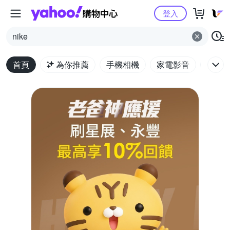
Yahoo購物中心
登入
nike
首頁
為你推薦
手機相機
家電影音
電腦