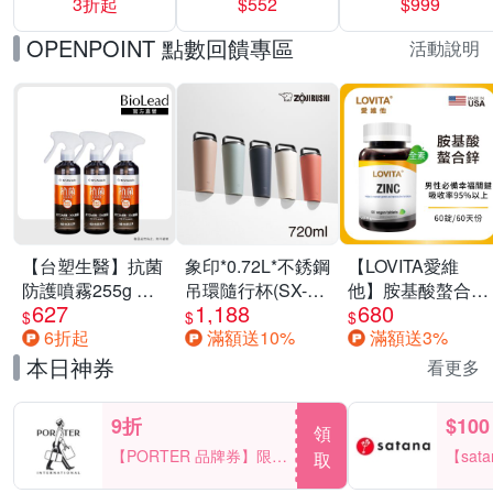
3折起
$552
$999
運動鞋休閒鞋 任
選均一價
OPENPOINT 點數回饋專區
活動說明
【台塑生醫】抗菌
象印*0.72L*不銹鋼
【LOVITA愛維
防護噴霧255g 三
吊環隨行杯(SX-
他】胺基酸螯合鋅
627
1,188
680
入組
LA72H)
x2瓶30mg素食錠
$
$
$
6折起
滿額送10%
滿額送3%
(鋅錠)
本日神券
看更多
9折
$100
領
【PORTER 品牌券】限時
【sat
取
2天 滿2000享9折
一件折$