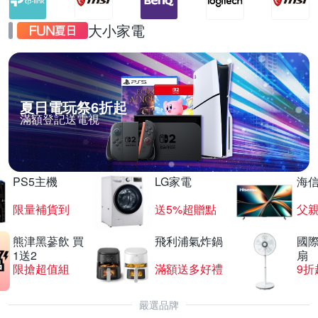
大小家電
夏日電玩祭6折起
滿額登記送電視
PS5主機
LG家電
海
限量補貨到
送5%超贈點
父
熊津黑蔘飲 買
飛利浦氣炸鍋
國際
1送2
扇
限搶超值組
滿額送多好禮
9折
嚴選品牌