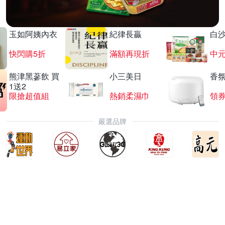
玉如阿姨內衣
紀律長贏
白
快閃購5折
滿額再現折
中
熊津黑蔘飲 買
小三美日
香氛
1送2
限搶超值組
熱銷柔濕巾
領
嚴選品牌