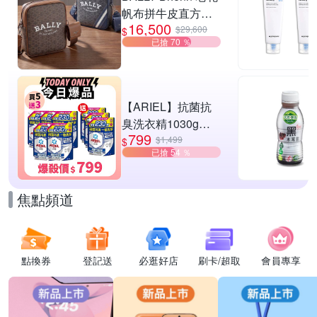
帆布拼牛皮直方肩
16,500
斜背郵差包-2款可
$29,600
$
已搶 70 ％
選
【ARIEL】抗菌抗
臭洗衣精1030g補
799
充包 X8 (抗菌去漬/
$1,499
$
已搶 54 ％
室內晾曬) 兩款任選
焦點頻道
點換券
登記送
必逛好店
刷卡/超取
會員專享