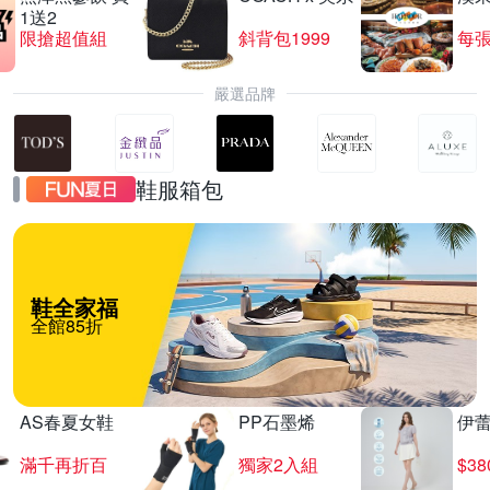
1送2
限搶超值組
斜背包1999
每張
嚴選品牌
鞋服箱包
鞋全家福
全館85折
AS春夏女鞋
PP石墨烯
伊
滿千再折百
獨家2入組
$3