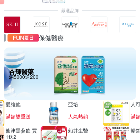
嚴選品牌
保健醫療
杏輝醫藥
滿5000送200
愛維他
亞培
人
滿額雙重送
人氣熱銷
滿
熊津黑蔘飲 買
船井生醫
暢
1送2