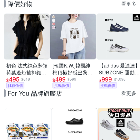
降價好物
看更多
初色 法式純色翻領
[韓國K.W.]韓國純
【adidas 愛迪達】
荷葉邊短袖排釦收
棉頂極好感巴黎設
SUBZONE 運動鞋
495
499
999
腰襯衫上衣-黑
計華麗上衣(壓褶/
高機能籃球鞋 男鞋
$618
$599
$1,090
$
$
$
色-50612(M-2XL
挑戰低價
中大尺碼/修身/輕
挑戰低價
(多款任選)
挑戰低價
For You 品牌旗艦店
可選)
薄/小香風)
看更多