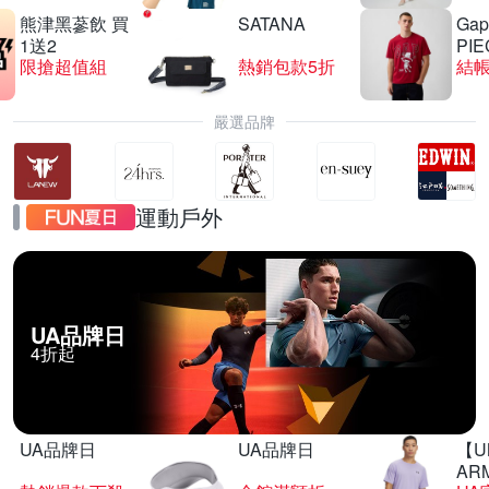
熊津黑蔘飲 買
SATANA
Gap
1送2
PIE
限搶超值組
熱銷包款5折
結帳
嚴選品牌
運動戶外
UA品牌日
4折起
UA品牌日
UA品牌日
【U
AR