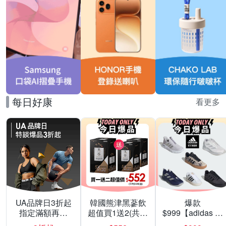
每日好康
看更多
UA品牌日3折起
韓國熊津黑蔘飲
爆款
指定滿額再折
超值買1送2(共24
$999【adidas 愛
200
入組)
迪達】男/女 精選