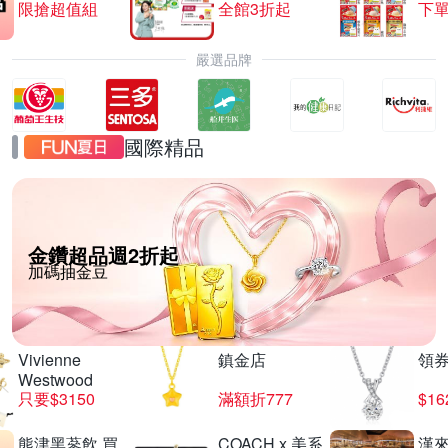
限搶超值組
全館3折起
下單
嚴選品牌
國際精品
金鑽超品週2折起
加碼抽金豆
Vivienne
鎮金店
領
Westwood
只要$3150
滿額折777
$16
熊津黑蔘飲 買
COACH x 美系
漢