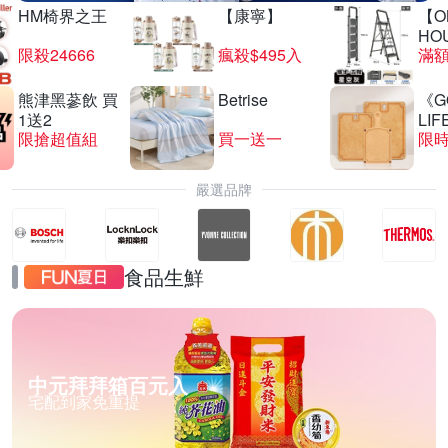
HM椅界之王
【康寧】
【O
HO
限殺24666
瘋殺$495入
滿
熊津黑蔘飲 買
Betrise
《G
1送2
LIF
限搶超值組
買一送一
限時
嚴選品牌
食品生鮮
中元拜拜箱百元入
宅配到家免重提