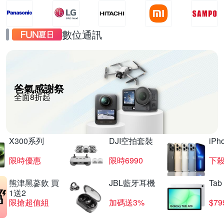
數位通訊
爸氣感謝祭
全面8折起
X300系列
DJI空拍套裝
iP
限時優惠
限時6990
下殺
熊津黑蔘飲 買
JBL藍牙耳機
Tab
1送2
限搶超值組
加碼送3%
$79