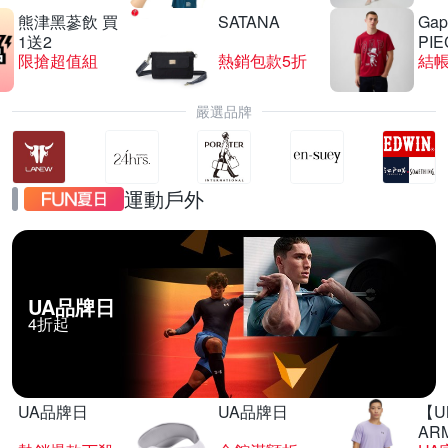
熊津黑蔘飲 買
SATANA
Gap
1送2
PIE
限搶超值組
熱銷包款5折
結帳
嚴選品牌
運動戶外
UA品牌日
4折起
UA品牌日
UA品牌日
【U
AR