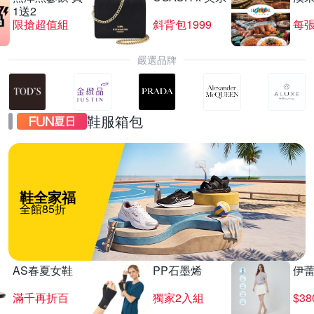
1送2
限搶超值組
斜背包1999
每張
嚴選品牌
鞋服箱包
鞋全家福
全館85折
AS春夏女鞋
PP石墨烯
伊
滿千再折百
獨家2入組
$3