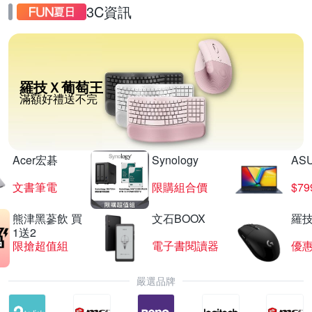
3C資訊
羅技Ｘ葡萄王
滿額好禮送不完
Acer宏碁
Synology
AS
文書筆電
限購組合價
$7
熊津黑蔘飲 買
文石BOOX
羅技
1送2
限搶超值組
電子書閱讀器
優
嚴選品牌