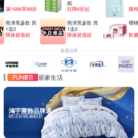
紙
滿1688享88折
狂降6折起
限
熊津黑蔘飲 買
熊津黑蔘飲 買
櫻
1送2
1送2
限搶超值組
限搶超值組
歡慶
嚴選品牌
居家生活
鴻宇寢飾品牌週
納涼好眠滿額折