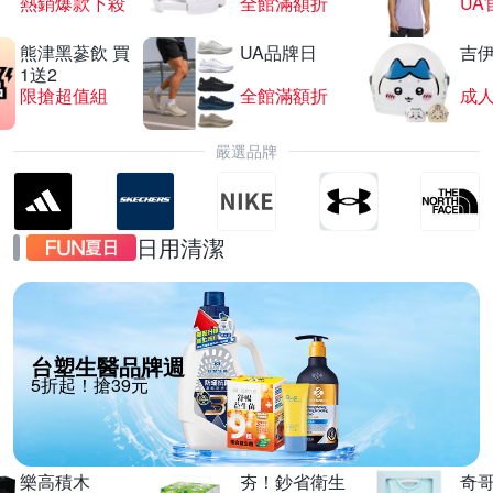
熱銷爆款下殺
全館滿額折
UA
熊津黑蔘飲 買
UA品牌日
吉
1送2
限搶超值組
全館滿額折
嚴選品牌
日用清潔
台塑生醫品牌週
5折起！搶39元
樂高積木
夯！鈔省衛生
奇