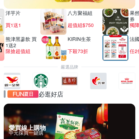
洋芋片
八方聚福組
果
券
買1送1
超值組$750
獨降
熊津黑蔘飲 買
KIRIN生茶
法
1送2
限搶超值組
下殺73折
任2
嚴選品牌
必逛好店
愛買線上購物
中元採買一鍵購