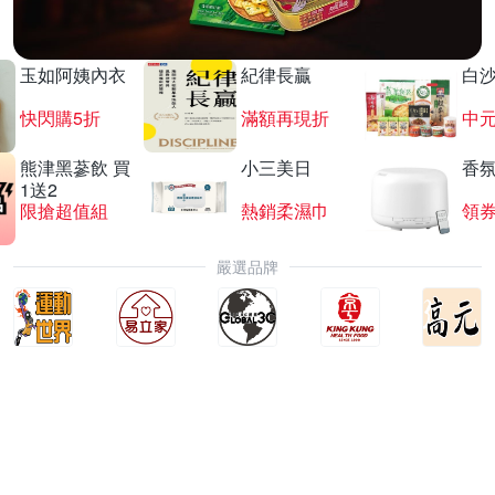
玉如阿姨內衣
紀律長贏
白
快閃購5折
滿額再現折
中
熊津黑蔘飲 買
小三美日
香氛
1送2
限搶超值組
熱銷柔濕巾
領
嚴選品牌