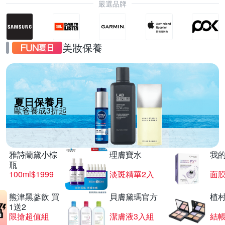
嚴選品牌
美妝保養
夏日保養月
歐爸養成3折起
雅詩蘭黛小棕
理膚寶水
我
瓶
100ml$1999
淡斑精華2入
面膜
熊津黑蔘飲 買
貝膚黛瑪官方
植
1送2
限搶超值組
潔膚液3入組
結帳