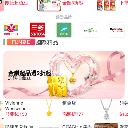
限搶超值組
全館3折起
下單
嚴選品牌
國際精品
金鑽超品週2折起
加碼抽金豆
Vivienne
鎮金店
領
Westwood
只要$3150
滿額折777
$16
熊津黑蔘飲 買
COACH x 美系
漢