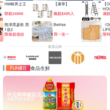
HM椅界之王
【康寧】
【O
HO
限殺24666
瘋殺$495入
滿
熊津黑蔘飲 買
Betrise
《G
1送2
LIF
限搶超值組
買一送一
限時
嚴選品牌
食品生鮮
中元拜拜箱百元入
宅配到家免重提