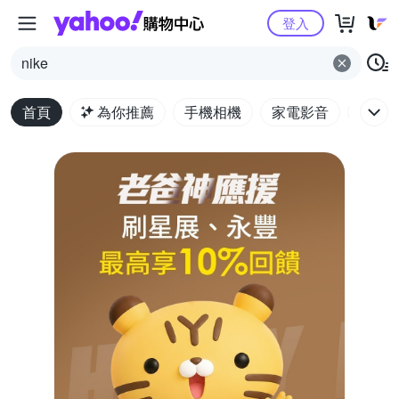
Yahoo購物中心
登入
nike
首頁
為你推薦
手機相機
家電影音
電腦