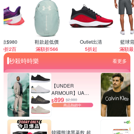
款$980
鞋款超低價
Outlet出清
籃球背
00折2百
滿額折566
5折起
滿額最
秒殺時時樂
看更多
【UNDER
ARMOUR】UA
899
Tempo 運動休閒鞋
$2,980
$
商品熱銷中
多款任選
韓國熊津黑蔘飲 超