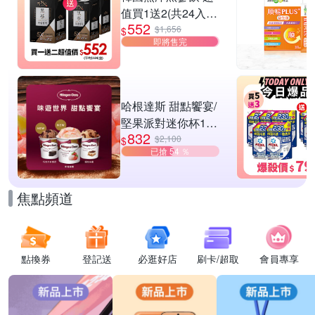
值買1送2(共24入
552
組)
$1,656
$
即將售完
哈根達斯 甜點饗宴/
堅果派對迷你杯16
832
入組 任選
$2,100
$
已搶 54 ％
焦點頻道
點換券
登記送
必逛好店
刷卡/超取
會員專享