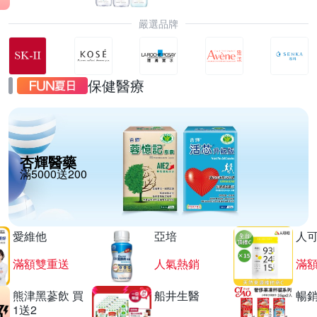
嚴選品牌
保健醫療
杏輝醫藥
滿5000送200
愛維他
亞培
人
滿額雙重送
人氣熱銷
滿
熊津黑蔘飲 買
船井生醫
暢
1送2