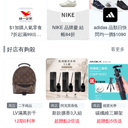
$1加購人氣零食
NIKE 品牌慶 結
adidas 品類日快
7折起滿99出貨
帳84折
閃均一價$1090
滿199打95折
好店有夠殺
看更多
商店
二手精品
商店
阿克黑香氛
商店
德寶光學
LV滿萬折千
新款擴香3入組
碳纖維三腳架
12期0利率
超贈點2倍送
超贈點5倍送