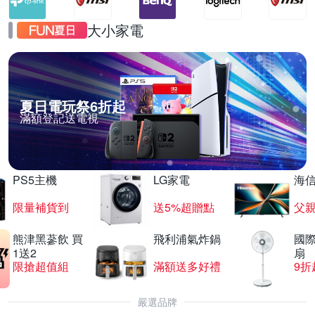
大小家電
夏日電玩祭6折起
滿額登記送電視
PS5主機
LG家電
海
限量補貨到
送5%超贈點
父
熊津黑蔘飲 買
飛利浦氣炸鍋
國際
1送2
扇
限搶超值組
滿額送多好禮
9折
嚴選品牌