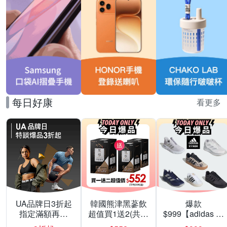
每日好康
看更多
UA品牌日3折起
韓國熊津黑蔘飲
爆款
指定滿額再折
超值買1送2(共24
$999【adidas 愛
200
入組)
迪達】男/女 精選