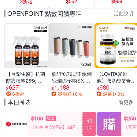
3折起
$552
$999
運動鞋休閒鞋 任
選均一價
OPENPOINT 點數回饋專區
活動說明
【台塑生醫】抗菌
象印*0.72L*不銹鋼
【LOVITA愛維
防護噴霧255g 三
吊環隨行杯(SX-
他】胺基酸螯合鋅
627
1,188
680
入組
LA72H)
x2瓶30mg素食錠
$
$
$
6折起
滿額送10%
滿額送3%
(鋅錠)
本日神券
看更多
$100
$250
雙享
領
【satana 品牌券】品牌週
【葡萄
取
一件折$100
品滿29