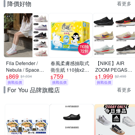
降價好物
看更多
Fila Defender /
春風柔膚感抽取式
【NIKE】AIR
Nebula / Space
衛生紙 110抽x24
ZOOM PEGASUS
869
759
1,999
Capsule 男女鞋 慢
包x3串/箱
41 慢跑鞋 休閒鞋
$1,034
$2,498
$
$
$
跑鞋 運動 休閒 舒
挑戰低價
挑戰低價
運動鞋 走路鞋 日
挑戰低價
For You 品牌旗艦店
適 透氣 緩震 (多款
常穿搭 低筒 男女
看更多
任選)
鞋 單一價