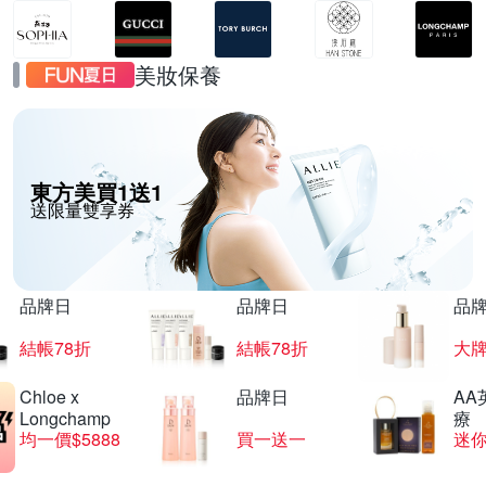
美妝保養
東方美買1送1
送限量雙享券
品牌日
品牌日
品
結帳78折
結帳78折
大
Chloe x
品牌日
AA
Longchamp
療
均一價$5888
買一送一