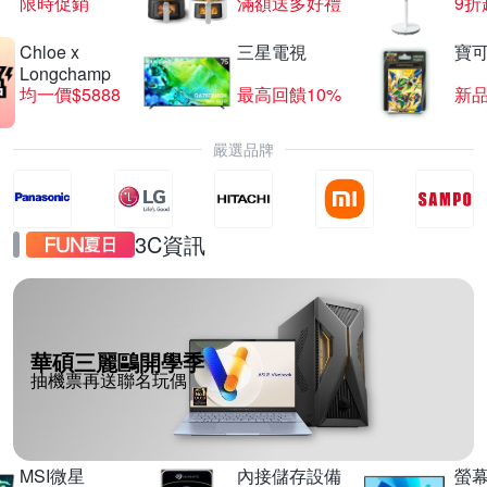
限時促銷
滿額送多好禮
9折
Chloe x
三星電視
寶
Longchamp
均一價$5888
最高回饋10%
新
嚴選品牌
3C資訊
華碩三麗鷗開學季
抽機票再送聯名玩偶
MSI微星
內接儲存設備
螢幕