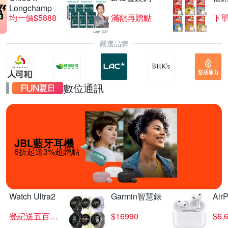
Longchamp
均一價$5888
滿額再贈點
下單
嚴選品牌
數位通訊
JBL藍牙耳機
6折起送3%超贈點
Watch Ultra2
Garmin智慧錶
Air
登記送五百超贈點
$16990
$6,