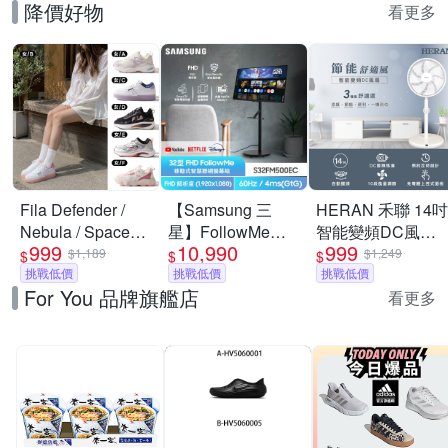
降價好物
看更多
Fila Defender /
【Samsung 三
HERAN 禾聯 14吋
Nebula / Space
星】FollowMe移
智能變頻DC風扇
999
10,990
999
Capsule 男女鞋 慢
動式4K AI 智慧聯
HDF-14WT760
$1,189
$1,249
$
$
$
跑鞋 運動 休閒 舒
挑戰低價
網螢幕組
挑戰低價
[限時優惠]
挑戰低價
For You 品牌旗艦店
適 透氣 緩震 (多款
★S32FM500EC
看更多
任選)
27型 M5 FHD 智
慧聯網螢幕