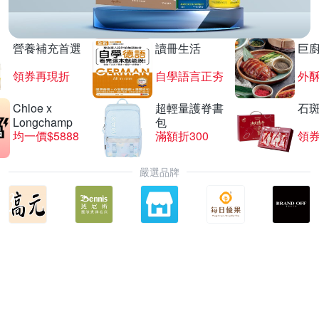
營養補充首選
讀冊生活
巨
領券再現折
自學語言正夯
外
Chloe x
超輕量護脊書
石
Longchamp
包
均一價$5888
滿額折300
領券
嚴選品牌