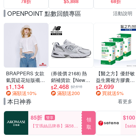
78折
$5,888
68折
$5888
OPENPOINT 點數回饋專區
活動說明
BRAPPERS 女款
(券後價 2168) 熱
【醫之方】優舒敏
氣質緹花短版襯
銷補貨款【New
益生菌複方膠囊
1,134
2,468
2,699
衫-米白
Balance】復古運
(60粒) 三入組
$2,618
$
$
$
滿額送10%
滿額送200
買就送5%
動鞋_中性_白銀
_MR530SG-D楦
本日神券
看更多
85折
$100
雙享
領
【艾瑪絲品牌券】滿580
【sat
取
享85折！
一件折$