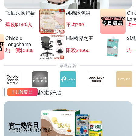
Tefal法國特福
純棉床包組
Chl
Lon
爆殺$149/入
平均399
均一
Chloe x
HM椅界之王
3M
Longchamp
均一價$5888
限殺24666
均一
嚴選品牌
必逛好店
杏一熟客日
全館領券折再送贈點