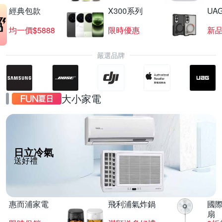
經典包款
X300系列
UAG
均一價$5888
限時優惠
新
嚴選品牌
大小家電
日立冷氣
送好禮
惠而浦家電
飛利浦氣炸鍋
國際
扇