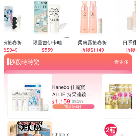
顏粉搶卷折
限量吉伊卡哇
柔膚露搶卷折
日系
低$949
$559
折後$1149
折後$
秒殺時時樂
看更多
Kanebo 佳麗寶
ALLIE 持采濾鏡調
1,159
色UV防曬乳 40g (3
$3,289
$
商品熱銷中
入團購組) (3款任
選)▼超夯爆款
Chloe x