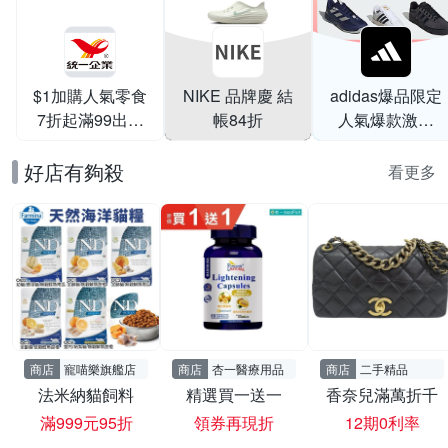
$1加購人氣零食
NIKE 品牌慶 結
adidas爆品限定
7折起滿99出貨
帳84折
人氣爆款激降
滿199打95折
$999
好店有夠殺
看更多
商店
寵喵樂旗艦店
商店
杏一醫療用品
商店
二手精品
法米納貓飼料
精選買一送一
香奈兒滿萬折千
滿999元95折
領券再現折
12期0利率