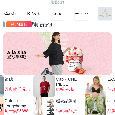
嚴選品牌
鞋服箱包
a la sha
滿額享88折
銀穗
Gap × ONE
EA
PIECE
經典款 千元有找
結帳享6折
任3
Chloe x
超級品牌週
sat
Longchamp
均一價$5888
結帳再84折
品