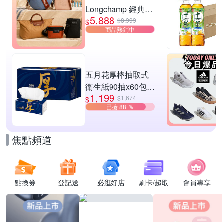
Longchamp 經典包
5,888
款均一價$5888
$8,999
$
商品熱銷中
五月花厚棒抽取式
衛生紙90抽x60包/
1,199
箱
$1,674
$
已搶 88 ％
焦點頻道
點換券
登記送
必逛好店
刷卡/超取
會員專享