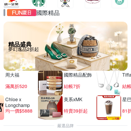
國際精品
精品盛典
夢幻逸品2折起
周大福
國際精品配飾
Tif
滿萬折520
結帳7折
結帳
Chloe x
美系xMK
星
Longchamp
均一價$5888
特賣39折起
81
嚴選品牌