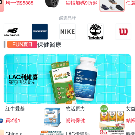
均一價$5888
結帳加碼9折起
任選
嚴選品牌
保健醫療
LAC利維喜
滿額再送8%
紅牛愛基
悠活原力
艾
買2送1
暢銷保健
結
Chloe x
LAC優鎂鈣
暢