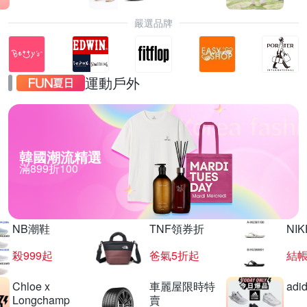
嚴選品牌
運動戶外
韓國潮流精選
滿899折100
NB潮鞋
TNF領券折
NIK
殺999起
爸氣5折起
結帳
Chloe x
車麗屋限時特
adi
Longchamp
賣