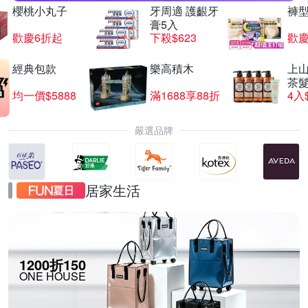
櫻桃小丸子
牙周適 護齦牙
褲
膏5入
歡慶6折起
下殺$623
歡慶
經典包款
樂高積木
上山
茶
均一價$5888
滿1688享88折
4入
嚴選品牌
居家生活
1200折150
ONE HOUSE