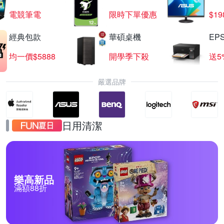
電競筆電
限時下單優惠
$19
經典包款
華碩桌機
EP
均一價$5888
開學季下殺
送5
嚴選品牌
日用清潔
樂高新品
滿額88折