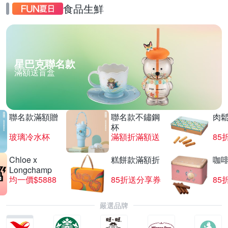
食品生鮮
星巴克聯名款
滿額送盲盒
聯名款滿額贈
聯名款不鏽鋼
肉
杯
玻璃冷水杯
滿額折滿額送
85
Chloe x
糕餅款滿額折
咖
Longchamp
均一價$5888
85折送分享券
85
嚴選品牌