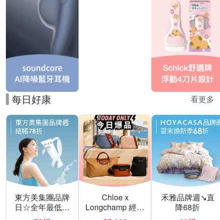
每日好康
看更多
東方美集團品牌
Chloe x
禾雅品牌週↘直
日☆全年最低▼
Longchamp 經典
降68折
激殺28折
包款均一價