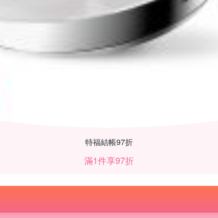
特福結帳97折
滿1件享97折