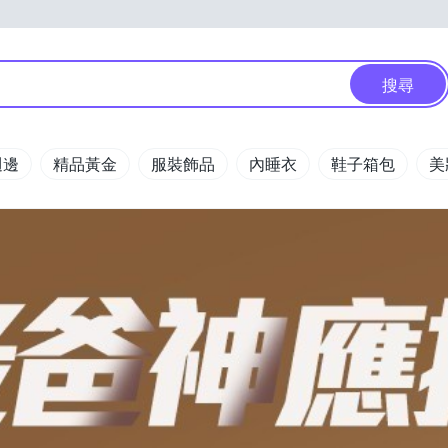
搜尋
週邊
精品黃金
服裝飾品
內睡衣
鞋子箱包
美