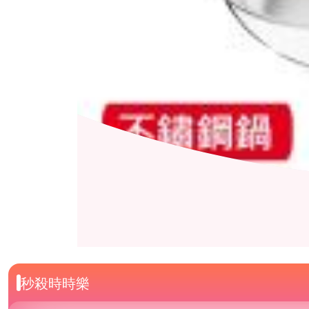
秒殺時時樂