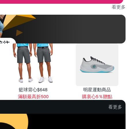
看更多
籃球背心$648
明星運動商品
滿額最高折500
購衷心5％贈點
看更多