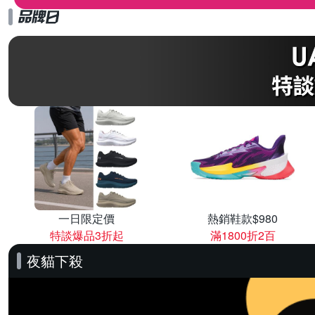
一日限定價
熱銷鞋款$980
特談爆品3折起
滿1800折2百
夜貓下殺