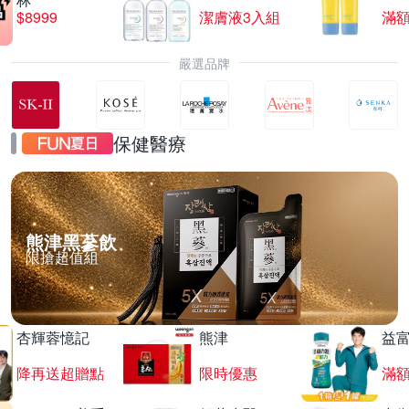
$8999
潔膚液3入組
滿額
嚴選品牌
保健醫療
熊津黑蔘飲
限搶超值組
杏輝蓉憶記
熊津
益
降再送超贈點
限時優惠
滿