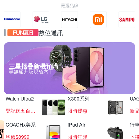
嚴選品牌
數位通訊
三星摺疊新機預購
享無痛升級現省六千
Watch Ultra2
X300系列
UAG
登記送五百超贈點
限時優惠
新
COACHx美系
iPad Air
行
均價$8999
限時狂降
下殺