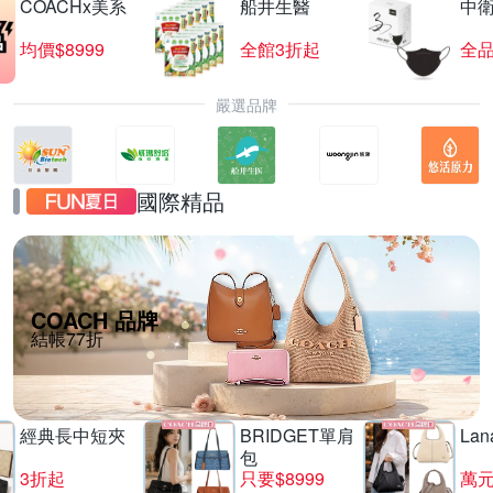
COACHx美系
船井生醫
中
均價$8999
全館3折起
全品
嚴選品牌
國際精品
COACH 品牌
結帳77折
經典長中短夾
BRIDGET單肩
La
包
3折起
只要$8999
萬