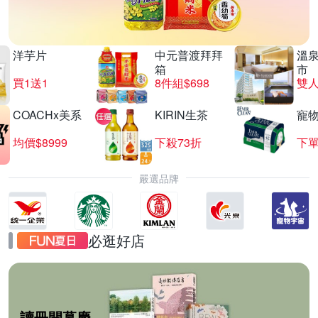
洋芋片
中元普渡拜拜
溫
箱
市
買1送1
8件組$698
COACHx美系
KIRIN生茶
寵
均價$8999
下殺73折
下單
嚴選品牌
必逛好店
讀冊開幕慶