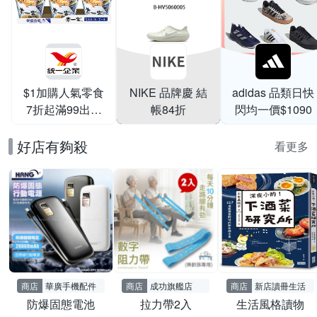
$1加購人氣零食
NIKE 品牌慶 結
adidas 品類日快
7折起滿99出貨
帳84折
閃均一價$1090
滿199打95折
好店有夠殺
看更多
商店
華廣手機配件
商店
成功旗艦店
商店
新店讀冊生活
防爆固態電池
拉力帶2入
生活風格讀物