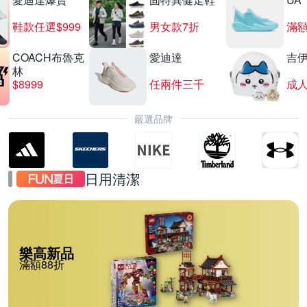
鞋款任選$999
男女款7折
滿額
COACH布魯克
愛迪達
吉
林
$8999
任兩件三千
嚴選品牌
日用清潔
樂高新品
滿額88折