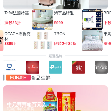
Tefal法國特福
鴻宇品牌週
BRI
瘋殺33折
$999
下殺
COACH布魯克
TRON
東
林
$8999
限時2件85折
贈
嚴選品牌
食品生鮮
中元拜拜箱百元入
宅配到家免重提