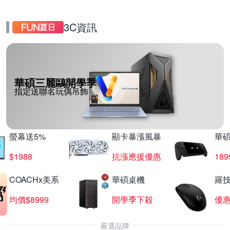
3C資訊
華碩三麗鷗開學季
指定送聯名玩偶吊飾
螢幕送5%
顯卡暴漲風暴
華
$1988
抗漲應援優惠
18
COACHx美系
華碩桌機
羅技
均價$8999
開學季下殺
優
嚴選品牌