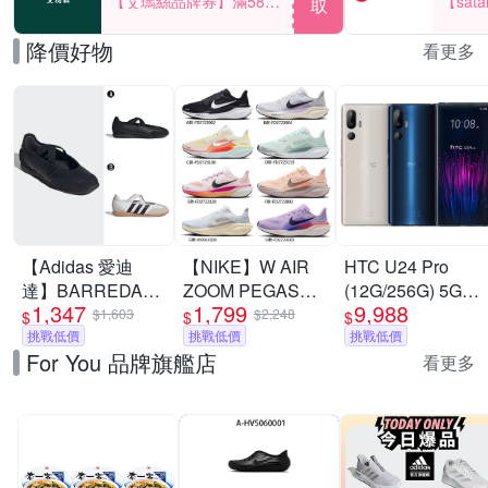
【艾瑪絲品牌券】滿580
【sat
取
享85折！
一件折$
降價好物
看更多
【Adidas 愛迪
【NIKE】W AIR
HTC U24 Pro
達】BARREDA
ZOOM PEGASUS
(12G/256G) 5G
1,347
1,799
9,988
MARY JANE 休閒
41 慢跑鞋 休閒鞋
6.8吋智慧型手機
$1,603
$2,248
$
$
$
鞋 運動鞋 女 A-
挑戰低價
運動鞋 走路鞋 日
挑戰低價
挑戰低價
For You 品牌旗艦店
HP3519 B-
常穿搭 低筒 男女
看更多
JQ2127
鞋 單一價