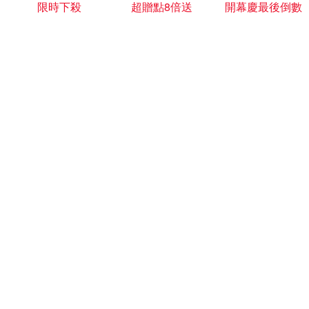
限時下殺
超贈點8倍送
開幕慶最後倒數