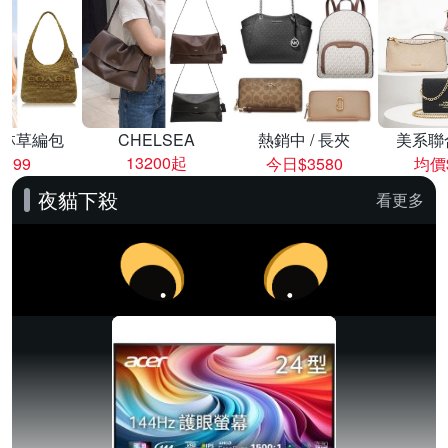
林草編包
CHELSEA
熱銷中 / 長夾
美系聯
13200起
8999
今日$3580
均價$
夜貓下殺
看更多