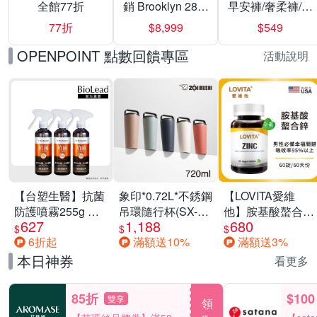
全館77折
銷 Brooklyn 28／
早安褲/奢柔褲/熊
兩用／斜背包均
抱安睡褲 超值組
77折
$8,999
$549
一價-多款可選
任選一組 -生理
褲/衛生棉褲(無痕
OPENPOINT 點數回饋專區
活動說明
褲18片、安睡褲
24片)
【台塑生醫】抗菌
象印*0.72L*不銹鋼
【LOVITA愛維
防護噴霧255g 三
吊環隨行杯(SX-
他】胺基酸螯合鋅
627
1,188
680
入組
LA72H)
x2瓶30mg素食錠
$
$
$
6折起
滿額送10%
滿額送3%
(鋅錠)
本日神券
看更多
85折
$100
雙享
領