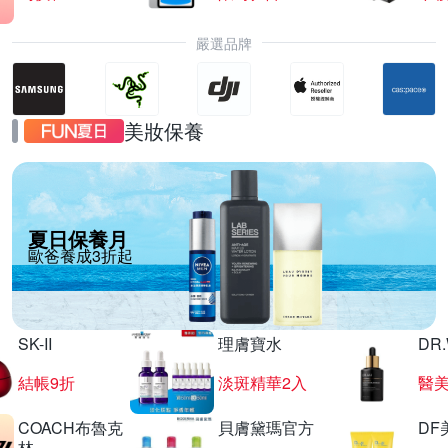
嚴選品牌
美妝保養
夏日保養月
歐爸養成3折起
SK-II
理膚寶水
DR
結帳9折
淡斑精華2入
醫美
COACH布魯克
貝膚黛瑪官方
DF
林