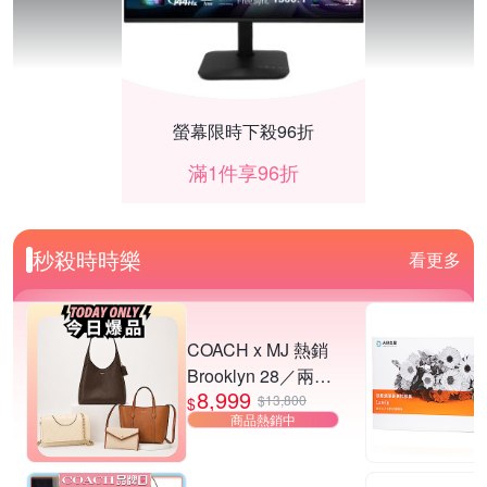
螢幕限時下殺96折
滿1件享96折
秒殺時時樂
看更多
COACH x MJ 熱銷
Brooklyn 28／兩用
8,999
／斜背包均一價-多
$13,800
$
商品熱銷中
款可選
羅技 Lift 人體工學垂直滑鼠結帳再折200