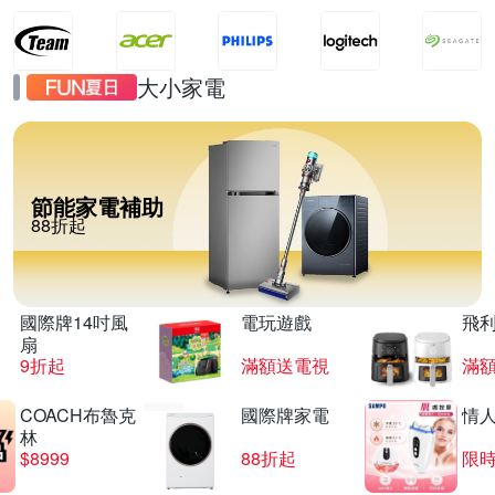
大小家電
節能家電補助
88折起
國際牌14吋風
電玩遊戲
飛
扇
9折起
滿額送電視
滿
COACH布魯克
國際牌家電
情
林
$8999
88折起
限時