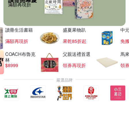
滿額再現折
讀冊生活書籍
盛夏果物趴
中
滿額再現折
果乾85折起
免
COACH布魯克
父親送禮首選
馬
林
$8999
領券再現折
領
嚴選品牌