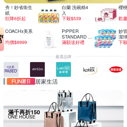
夯！鈔省衛生
白蘭 洗碗精4
櫻
紙
入
狂降6折起
下殺$539
歡慶
COACHx美系
PiPPER
妙管
STANDARD 沛
潔球
均價$8999
滿額送好禮
下殺
柏
嚴選品牌
居家生活
滿千再折150
ONE HOUSE