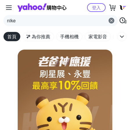
Yahoo購物中心
登入
nike
首頁
為你推薦
手機相機
家電影音
電腦