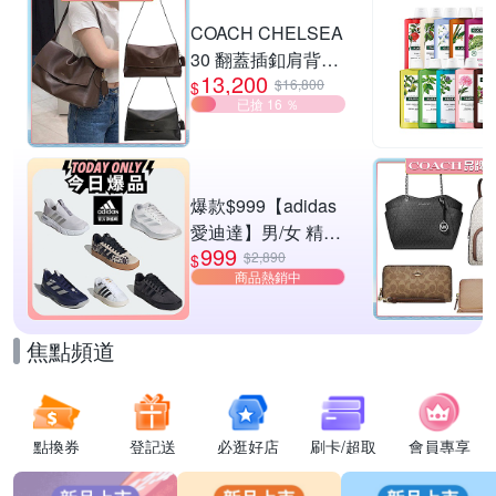
滿1件折$200
COACH CHELSEA
30 翻蓋插釦肩背包
13,200
兩色供選
$16,800
$
已搶 16 ％
爆款$999【adidas
愛迪達】男/女 精選
999
運動鞋休閒鞋 任選
$2,890
$
商品熱銷中
均一價
焦點頻道
點換券
登記送
必逛好店
刷卡/超取
會員專享