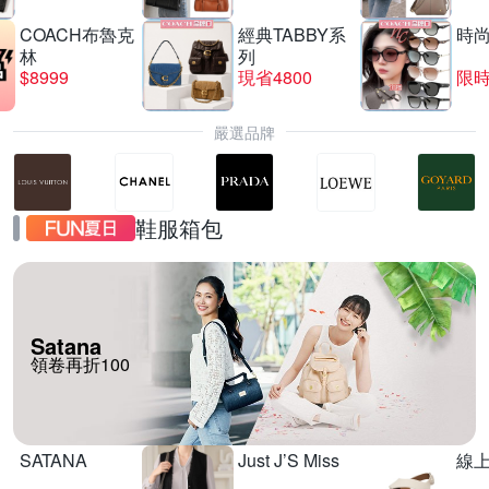
COACH布魯克
經典TABBY系
時
林
列
$8999
現省4800
限時
嚴選品牌
鞋服箱包
Satana
領卷再折100
SATANA
Just J’S Miss
線