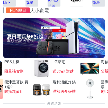
大小家電
夏日電玩祭6折起
滿額登記送電視
PS5主機
LG家電
海
限量補貨到
送5%超贈點
父
熊津黑蔘飲 買
飛利浦氣炸鍋
國際
1送2
扇
限搶超值組
滿額送多好禮
9折
嚴選品牌