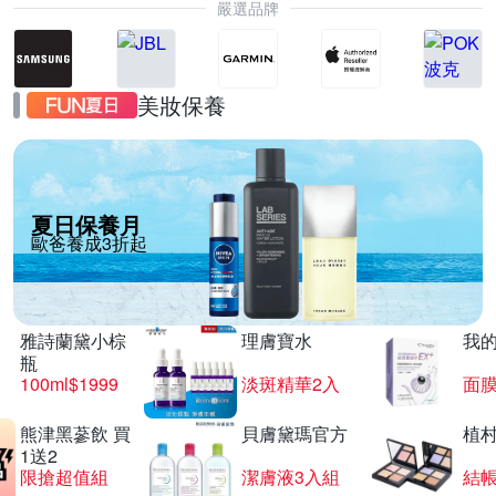
嚴選品牌
美妝保養
夏日保養月
歐爸養成3折起
雅詩蘭黛小棕
理膚寶水
我
瓶
100ml$1999
淡斑精華2入
面膜
熊津黑蔘飲 買
貝膚黛瑪官方
植
1送2
限搶超值組
潔膚液3入組
結帳