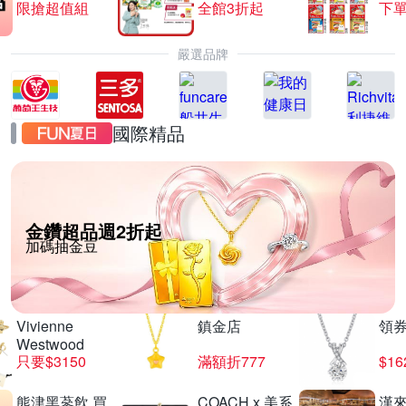
限搶超值組
全館3折起
下單
嚴選品牌
國際精品
金鑽超品週2折起
加碼抽金豆
Vivienne
鎮金店
領
Westwood
只要$3150
滿額折777
$16
熊津黑蔘飲 買
COACH x 美系
漢