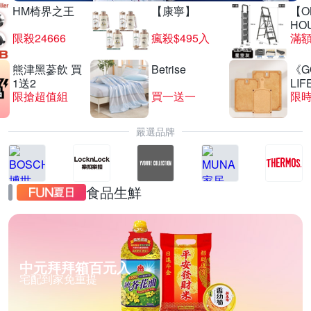
HM椅界之王
【康寧】
【O
HO
限殺24666
瘋殺$495入
滿
熊津黑蔘飲 買
Betrise
《G
1送2
LIF
限搶超值組
買一送一
限時
嚴選品牌
食品生鮮
中元拜拜箱百元入
宅配到家免重提