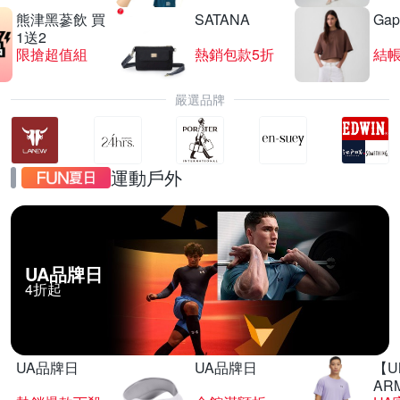
熊津黑蔘飲 買
SATANA
Gap
1送2
限搶超值組
熱銷包款5折
結帳
嚴選品牌
運動戶外
UA品牌日
4折起
UA品牌日
UA品牌日
【U
AR