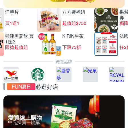
洋芋片
八方聚福組
果
券
買1送1
超值組$750
獨降
熊津黑蔘飲 買
KIRIN生茶
法
1送2
限搶超值組
下殺73折
任2
嚴選品牌
必逛好店
愛買線上購物
中元採買一鍵購