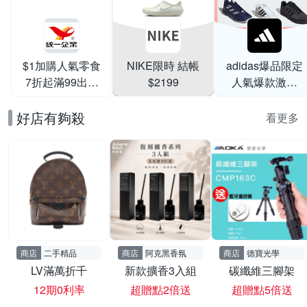
$1加購人氣零食
NIKE限時 結帳
adidas爆品限定
7折起滿99出貨
$2199
人氣爆款激降
滿199打95折
$999
好店有夠殺
看更多
商店
二手精品
商店
阿克黑香氛
商店
德寶光學
LV滿萬折千
新款擴香3入組
碳纖維三腳架
12期0利率
超贈點2倍送
超贈點5倍送