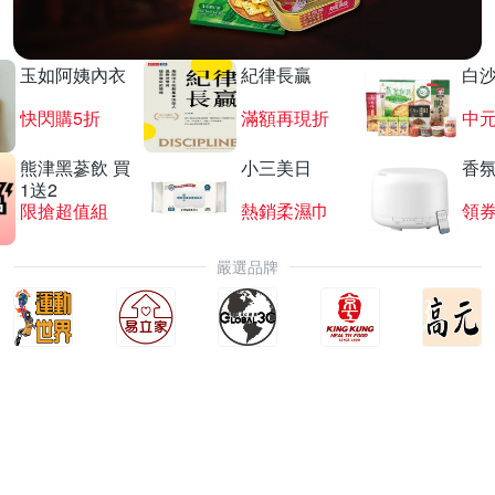
玉如阿姨內衣
紀律長贏
白
快閃購5折
滿額再現折
中
熊津黑蔘飲 買
小三美日
香氛
1送2
限搶超值組
熱銷柔濕巾
領
嚴選品牌