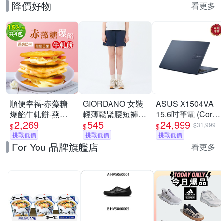
降價好物
看更多
順便幸福-赤藻糖
GIORDANO 女裝
ASUS X1504VA
爆餡牛軋餅-燕麥
輕薄鬆緊腰短褲
15.6吋筆電 (Core
2,269
545
24,999
奶味x2包+戀夏芒
【四色任選】
7-150U /
$31,999
$
$
$
果x2包(果乾 下午
挑戰低價
挑戰低價
8GB+8GB/1TB/午
挑戰低價
For You 品牌旗艦店
茶)
夜藍/Vivobook 15)
看更多