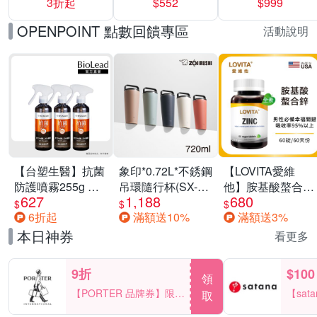
3折起
$552
$999
運動鞋休閒鞋 任
選均一價
OPENPOINT 點數回饋專區
活動說明
【台塑生醫】抗菌
象印*0.72L*不銹鋼
【LOVITA愛維
防護噴霧255g 三
吊環隨行杯(SX-
他】胺基酸螯合鋅
627
1,188
680
入組
LA72H)
x2瓶30mg素食錠
$
$
$
6折起
滿額送10%
滿額送3%
(鋅錠)
本日神券
看更多
9折
$100
領
【PORTER 品牌券】限時
【sat
取
2天 滿2000享9折
一件折$