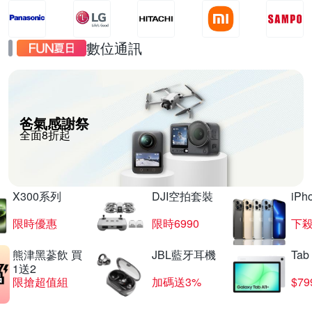
數位通訊
爸氣感謝祭
全面8折起
X300系列
DJI空拍套裝
iP
限時優惠
限時6990
下殺
熊津黑蔘飲 買
JBL藍牙耳機
Tab
1送2
限搶超值組
加碼送3%
$79