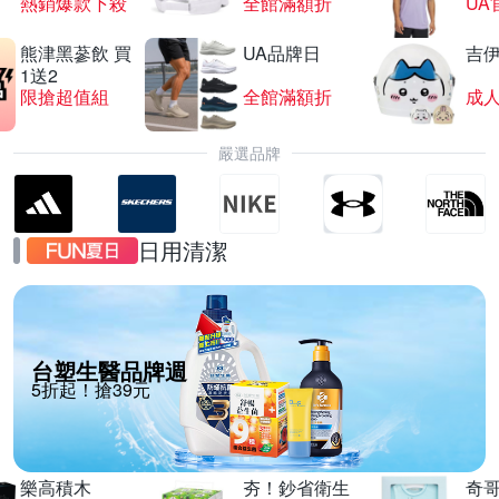
熱銷爆款下殺
全館滿額折
UA
熊津黑蔘飲 買
UA品牌日
吉
1送2
限搶超值組
全館滿額折
嚴選品牌
日用清潔
台塑生醫品牌週
5折起！搶39元
樂高積木
夯！鈔省衛生
奇