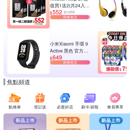
值買1送2(共24入
552
組)
$1,656
$
即將售完
小米Xiaomi 手環 9
Active 黑色 官方旗
649
艦館
$
即將售完
焦點頻道
點換券
登記送
必逛好店
刷卡/超取
會員專享