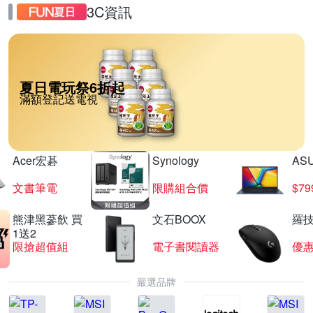
3C資訊
夏日電玩祭6折起
滿額登記送電視
Acer宏碁
Synology
AS
文書筆電
限購組合價
$7
熊津黑蔘飲 買
文石BOOX
羅技
1送2
限搶超值組
電子書閱讀器
優
嚴選品牌