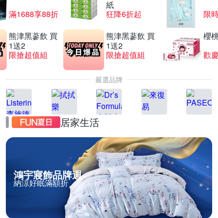
紙
滿1688享88折
狂降6折起
限
熊津黑蔘飲 買
熊津黑蔘飲 買
櫻
1送2
1送2
限搶超值組
限搶超值組
歡慶
嚴選品牌
居家生活
鴻宇寢飾品牌週
納涼好眠滿額折