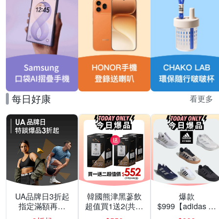
每日好康
看更多
UA品牌日3折起
韓國熊津黑蔘飲
爆款
指定滿額再折
超值買1送2(共24
$999【adidas 愛
200
入組)
迪達】男/女 精選