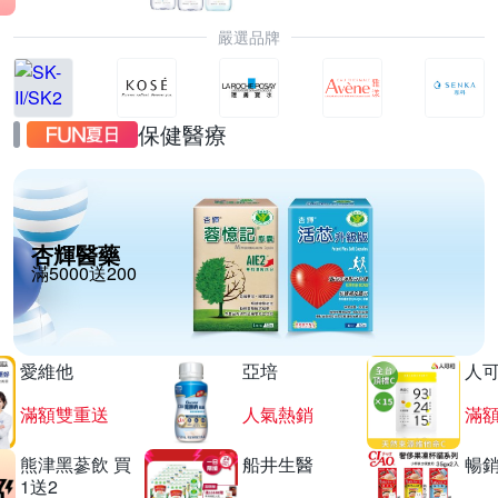
嚴選品牌
保健醫療
杏輝醫藥
滿5000送200
愛維他
亞培
人
滿額雙重送
人氣熱銷
滿
熊津黑蔘飲 買
船井生醫
暢
1送2