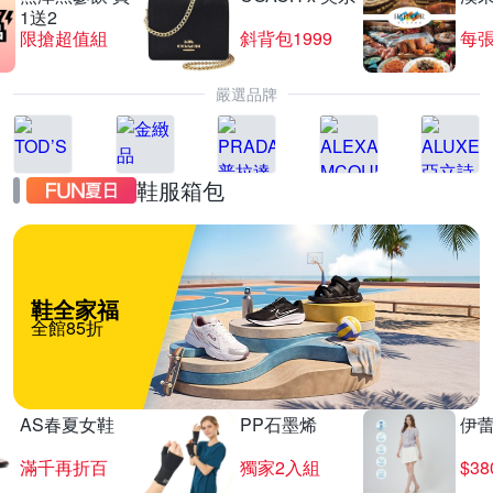
1送2
限搶超值組
斜背包1999
每張
嚴選品牌
鞋服箱包
鞋全家福
全館85折
AS春夏女鞋
PP石墨烯
伊
滿千再折百
獨家2入組
$3