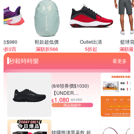
款$980
鞋款超低價
Outlet出清
籃球背
00折2百
滿額折566
5折起
滿額最
秒殺時時樂
看更多
(8/6領券價$1030)
【UNDER
1,080
ARMOUR】UA
$3,080
$
商品熱銷中
Charged Rogue 5
SE 慢跑鞋 男女款
多款任選
韓國熊津黑蔘飲 超