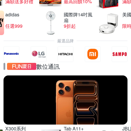
滿額送多好禮
最高回饋10%
滿
adidas
國際牌14吋風
美國i
扇
任選999
9折起
限
嚴選品牌
數位通訊
iPhone17
直降千元起
X300系列
Tab A11+
JB