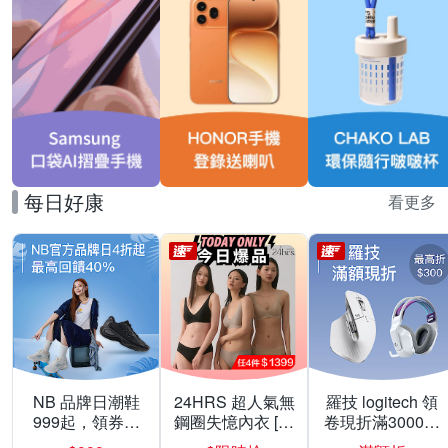
每日好康
看更多
NB 品牌日潮鞋
24HRS 超人氣無
羅技 logitech 領
999起，領券折
鋼圈失憶內衣 [熱
卷現折滿3000折
上折 最高回饋
銷好評]
300