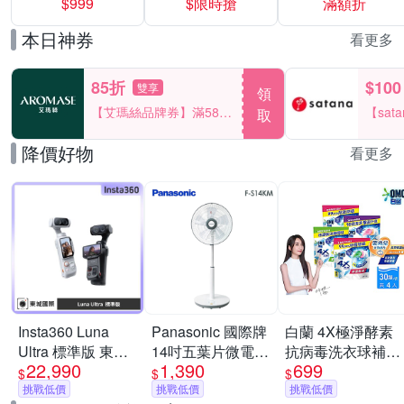
$999
$限時搶
滿額折
40%
本日神券
看更多
85折
$100
雙享
領
【艾瑪絲品牌券】滿580
【sat
取
享85折！
一件折$
降價好物
看更多
Insta360 Luna
Panasonic 國際牌
白蘭 4X極淨酵素
Ultra 標準版 東城
14吋五葉片微電腦
抗病毒洗衣球補充
22,990
1,390
699
代理商公司貨
DC直流電風扇F-
包(30顆/袋)_4入組
$
$
$
挑戰低價
S14KM [限時優惠]
挑戰低價
(三款任選)
挑戰低價