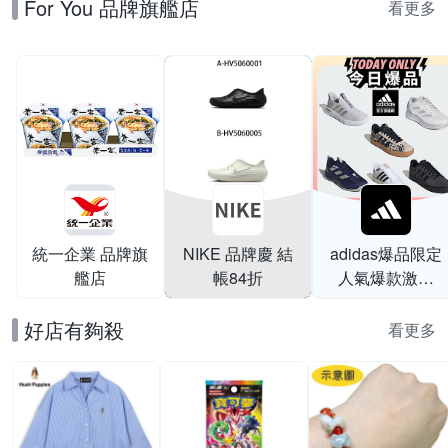
For You 品牌旗艦店
看更多
統一企業 品牌旗
NIKE 品牌慶 結
adidas爆品限定
艦店
帳84折
人氣爆款激降
$999
好店有夠殺
看更多