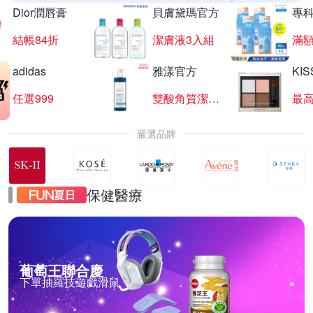
Dior潤唇膏
貝膚黛瑪官方
專
結帳84折
潔膚液3入組
滿額
adidas
雅漾官方
KI
任選999
雙酸角質潔膚露
最高
嚴選品牌
保健醫療
葡萄王聯合慶
下單抽羅技遊戲滑鼠