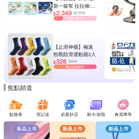
新一級幫 拉拉褲/黏
2,349
貼型/夜用褲型 多款
$2,858
$
已搶 22 ％
任選2箱
【止滑神襪】極速
勁戰防滑運動襪3入
328
$880
$
商品熱銷中
焦點頻道
點換券
登記送
必逛好店
刷卡/超取
會員專享