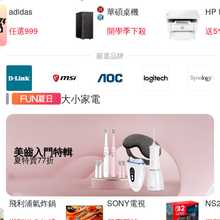
adidas
華碩桌機
HP
任選999
開學季下殺
送5
嚴選品牌
大小家電
美齒入門特輯
夏特賣77折
飛利浦氣炸鍋
SONY電視
NS