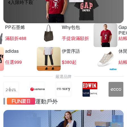
4入限時下殺
PP石墨烯
Why包包
Gap
PIE
滿額折488
手提袋滿額折
結帳
adidas
伊蕾序語
休
任選999
$380起
結帳
嚴選品牌
運動戶外