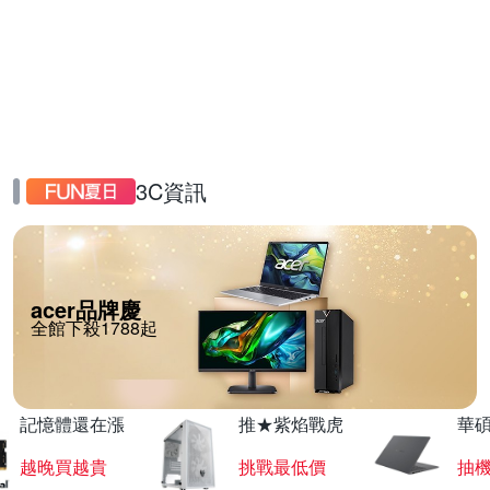
3C資訊
acer品牌慶
全館下殺1788起
記憶體還在漲
推★紫焰戰虎
華碩
越晚買越貴
挑戰最低價
抽