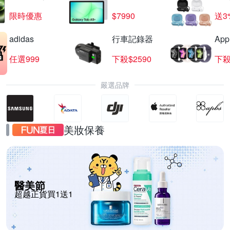
限時優惠
$7990
送3
adidas
行車記錄器
App
任選999
下殺$2590
下殺
嚴選品牌
美妝保養
醫美節
超越正貨買1送1