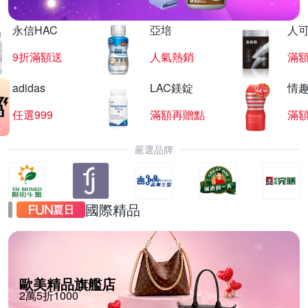
永信HAC
亞培
人
9折滿額送
人氣熱銷
滿
adidas
LAC鎂錠
情
任選999
滿額再贈點
滿
嚴選品牌
國際精品
歐美精品旗艦店
2萬5折1000