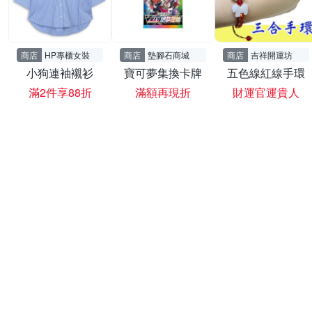
商店
HP專櫃女裝
商店
墊腳石商城
商店
吉祥開運坊
小狗連袖襯衫
寶可夢集換卡牌
五色線紅線手環
滿2件享88折
滿額再現折
財運官運貴人