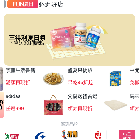
必逛好店
三得利夏日祭
下單送30超贈點
讀冊生活書籍
盛夏果物趴
中
滿額再現折
果乾85折起
免
adidas
父親送禮首選
馬
任選999
領券再現折
領
嚴選品牌