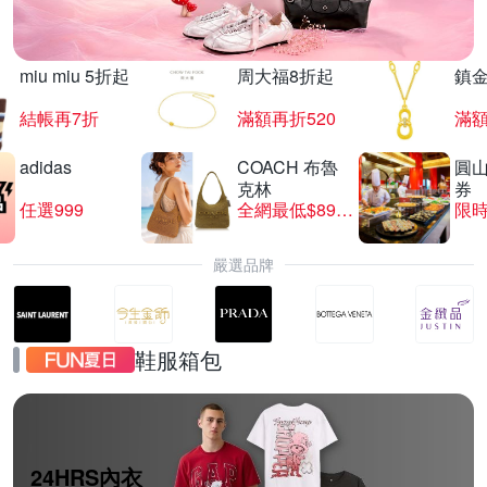
miu miu 5折起
周大福8折起
鎮金
結帳再7折
滿額再折520
滿額
adidas
COACH 布魯
圓
克林
券
任選999
全網最低$8999
限時
嚴選品牌
鞋服箱包
24HRS內衣