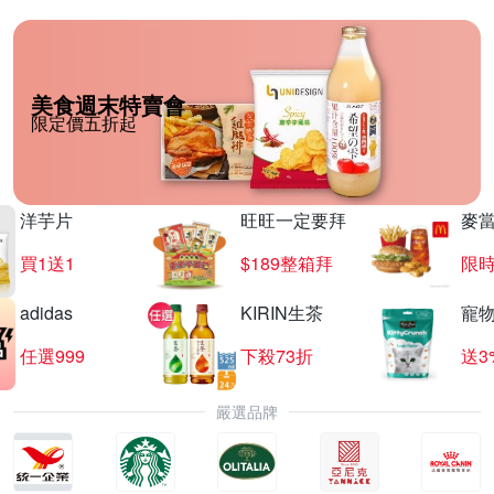
美食週末特賣會
限定價五折起
洋芋片
旺旺一定要拜
麥
買1送1
$189整箱拜
限時
adidas
KIRIN生茶
寵
任選999
下殺73折
送3
嚴選品牌