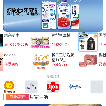
舒酸定x牙周適
滿額現折、滿額贈禮
樂高積木
褲型衛生棉
開
滿1688享88折
歡慶6折起
限
adidas
橘子工坊洗碗
櫻
精1+3組
任選999
下殺$599
歡慶
嚴選品牌
居家生活