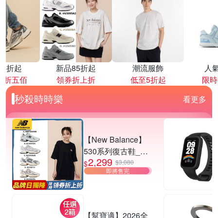
降4折起
新品85折起
潮流服飾
人
再折五佰
領券折上折
低至5折起
限時
秒殺時時樂
看更多
【New Balance】
530系列復古鞋_中
2,299
性_5款任選
$3,080
$
即將售完
(MR530EWB/U530
SEA/SUB/7VI/9TN)
【幫寶適】2026全