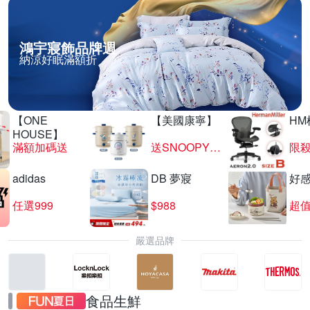
鴻宇寢飾品牌週
納涼好眠滿額折
【ONE
【美國康寧】
HM
HOUSE】
滿額加碼送
送SNOOPY匙筷組
限殺
adidas
DB 夢寢
好
任選999
$988
超值
嚴選品牌
食品生鮮