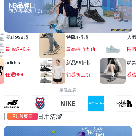
NB品牌日
領券再享折上折
潮鞋999起
特降4折起
人
最高送40%
最高再折五佰
限時
adidas
新品85折起
熱
任選999
領券折上折
券後
嚴選品牌
日用清潔