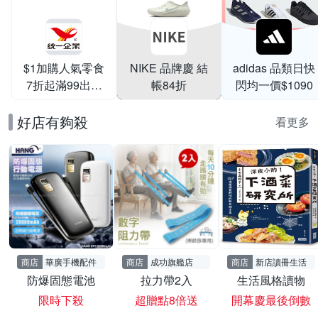
$1加購人氣零食
NIKE 品牌慶 結
adidas 品類日快
7折起滿99出貨
帳84折
閃均一價$1090
滿199打95折
好店有夠殺
看更多
商店
華廣手機配件
商店
成功旗艦店
商店
新店讀冊生活
防爆固態電池
拉力帶2入
生活風格讀物
限時下殺
超贈點8倍送
開幕慶最後倒數