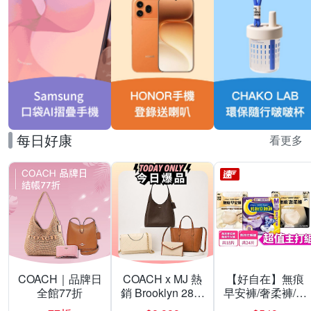
每日好康
看更多
COACH｜品牌日
COACH x MJ 熱
【好自在】無痕
全館77折
銷 Brooklyn 28／
早安褲/奢柔褲/熊
兩用／斜背包均
抱安睡褲 超值組