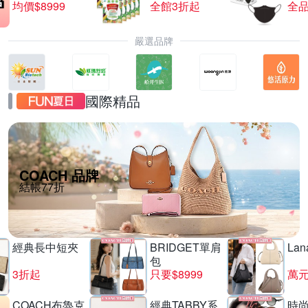
均價$8999
全館3折起
全品
嚴選品牌
國際精品
COACH 品牌
結帳77折
經典長中短夾
BRIDGET單肩
La
包
3折起
只要$8999
萬
COACH布魯克
經典TABBY系
時