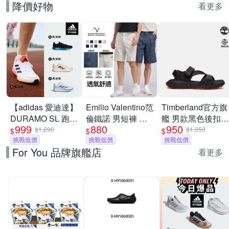
降價好物
看更多
【adidas 愛迪達】
Emilio Valentino范
Timberland官方旗
DURAMO SL 跑鞋
倫鐵諾 男短褲 男
艦 男款黑色後扣式
999
880
950
運動鞋 慢跑鞋 男
士 涼爽舒適 休閒
涼鞋|A6DPPETY
$1,290
$1,050
$
$
$
鞋/女鞋 (多款任選)
挑戰低價
多口袋 彈性 工裝
挑戰低價
挑戰低價
For You 品牌旗艦店
褲 情人節 父親節
看更多
送禮(9款選)