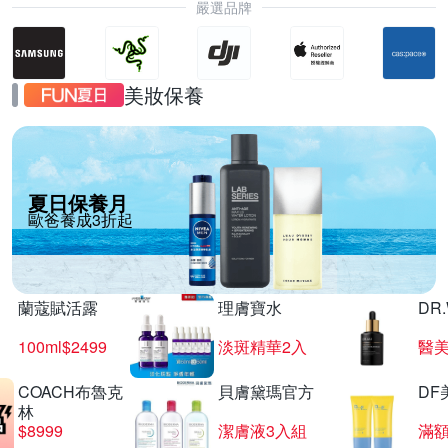
嚴選品牌
美妝保養
夏日保養月
歐爸養成3折起
蘭蔻賦活露
理膚寶水
DR
100ml$2499
淡斑精華2入
醫美
COACH布魯克
貝膚黛瑪官方
DF
林
$8999
潔膚液3入組
滿額