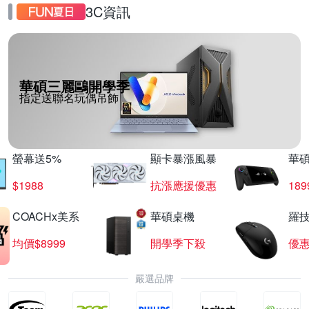
3C資訊
華碩三麗鷗開學季
指定送聯名玩偶吊飾
螢幕送5%
顯卡暴漲風暴
華
$1988
抗漲應援優惠
18
COACHx美系
華碩桌機
羅技
均價$8999
開學季下殺
優
嚴選品牌