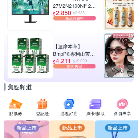
27M2N2100NF 27
2,850
型 IPS FHD 144Hz
$2,988
$
商品熱銷中
電競螢幕
(0.5ms/HDMI/抗藍
光/零閃屏)
【達摩本草】
BmpP®專利山苦瓜
4,211
胜肽x5盒(90顆/盒、
$10,000
$
即將售完
共450顆)
焦點頻道
點換券
登記送
必逛好店
刷卡/超取
會員專享