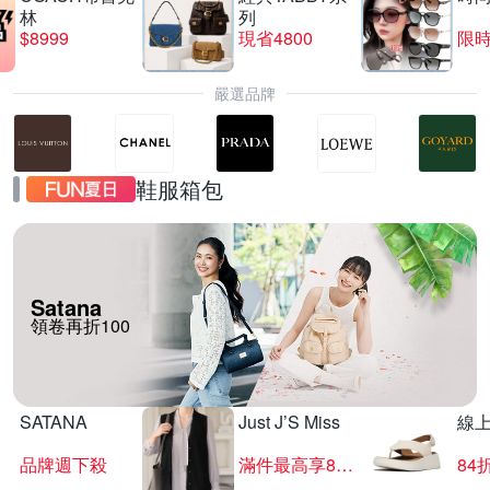
林
列
$8999
現省4800
限時
嚴選品牌
鞋服箱包
Satana
領卷再折100
SATANA
Just J’S Miss
線
品牌週下殺
滿件最高享85折
84