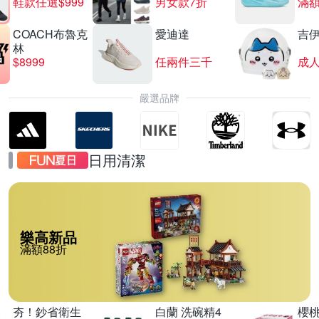
鞋款任選$999
男女款7折
滿額
COACH布魯克
愛迪達
吉
林
$8999
任兩件三千
嚴選品牌
日用清潔
樂高新品
滿額88折
夯！鈔省衛生
白蘭 洗碗精4
櫻