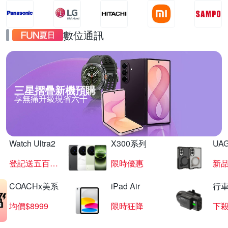
數位通訊
三星摺疊新機預購
享無痛升級現省六千
Watch Ultra2
X300系列
UAG
登記送五百超贈點
限時優惠
新
COACHx美系
iPad Air
行
均價$8999
限時狂降
下殺