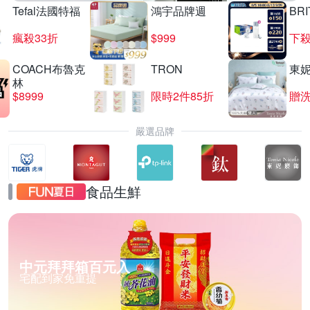
Tefal法國特福
鴻宇品牌週
BRI
瘋殺33折
$999
下殺
COACH布魯克
TRON
東
林
$8999
限時2件85折
贈
嚴選品牌
食品生鮮
中元拜拜箱百元入
宅配到家免重提