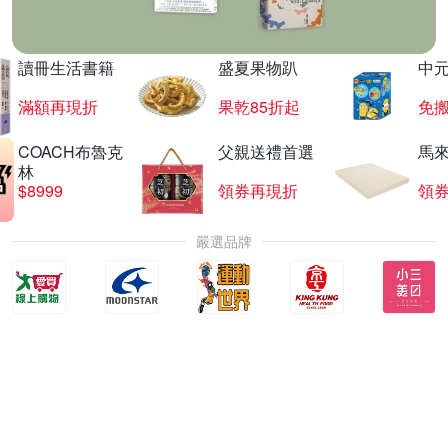
讀冊生活書籍
盛夏果物趴
中
滿額再現折
果乾85折起
免
COACH布魯克
父親送禮首選
馬
林
$8999
領券再現折
領
嚴選品牌