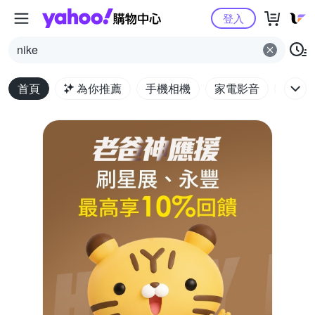
Yahoo購物中心
登入
nike
首頁
為你推薦
手機相機
家電影音
電腦