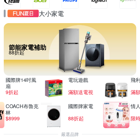
大小家電
節能家電補助
88折起
國際牌14吋風
電玩遊戲
飛
扇
9折起
滿額送電視
滿
COACH布魯克
國際牌家電
情
林
$8999
88折起
限時
嚴選品牌