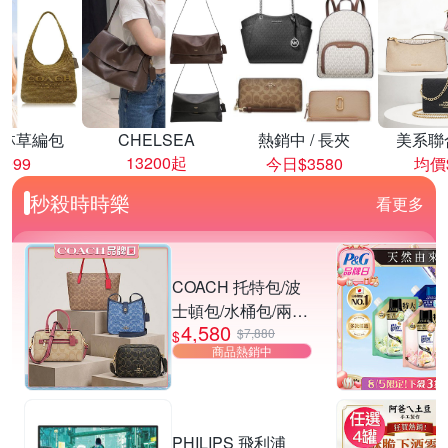
林草編包
CHELSEA
熱銷中 / 長夾
美系聯
13200起
8999
今日$3580
均價$
秒殺時時樂
看更多
COACH 托特包/波
士頓包/水桶包/兩用
4,580
包 均一價
$7,880
$
商品熱銷中
PHILIPS 飛利浦