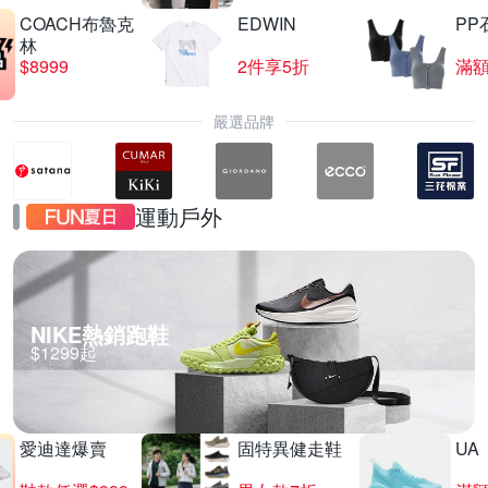
COACH布魯克
EDWIN
PP
林
$8999
2件享5折
滿額
嚴選品牌
運動戶外
NIKE熱銷跑鞋
$1299起
愛迪達爆賣
固特異健走鞋
UA