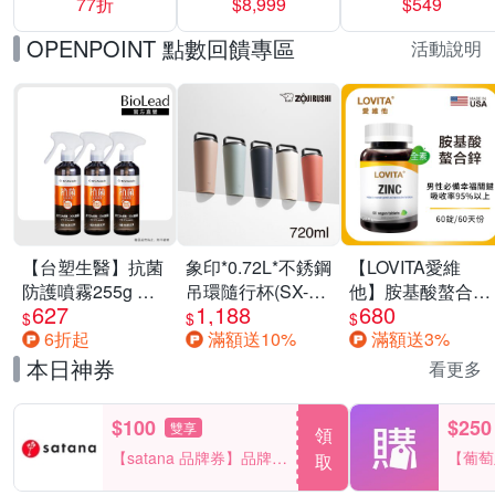
77折
$8,999
$549
一價-多款可選
任選一組 -生理
褲/衛生棉褲(無痕
OPENPOINT 點數回饋專區
活動說明
褲18片、安睡褲
24片)
【台塑生醫】抗菌
象印*0.72L*不銹鋼
【LOVITA愛維
防護噴霧255g 三
吊環隨行杯(SX-
他】胺基酸螯合鋅
627
1,188
680
入組
LA72H)
x2瓶30mg素食錠
$
$
$
6折起
滿額送10%
滿額送3%
(鋅錠)
本日神券
看更多
$100
$250
雙享
領
【satana 品牌券】品牌週
【葡萄
取
一件折$100
品滿29