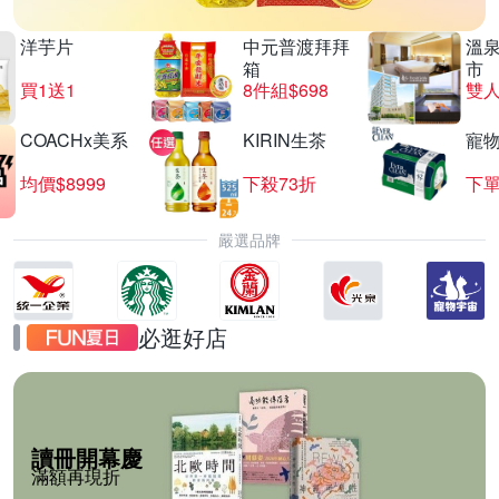
洋芋片
中元普渡拜拜
溫
箱
市
買1送1
8件組$698
COACHx美系
KIRIN生茶
寵
均價$8999
下殺73折
下單
嚴選品牌
必逛好店
讀冊開幕慶
滿額再現折