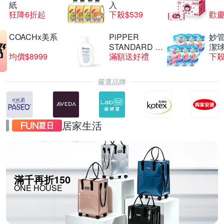
紙
入
狂降6折起
下殺$539
歡慶
COACHx美系
PiPPER
妙管
STANDARD 沛
潔球
均價$8999
滿額送好禮
下殺
柏
嚴選品牌
居家生活
滿千再折150
ONE HOUSE