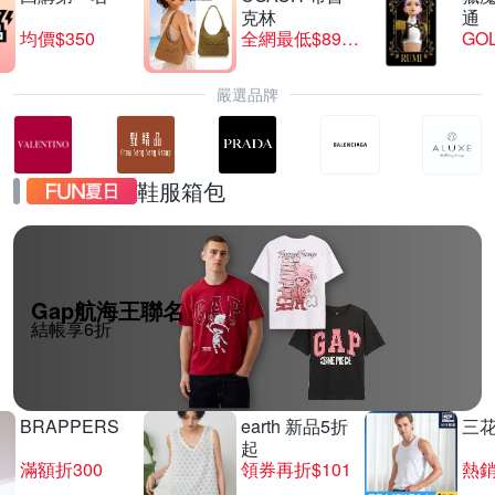
克林
通
均價$350
全網最低$8999
GO
嚴選品牌
鞋服箱包
Gap航海王聯名
結帳享6折
BRAPPERS
earth 新品5折
三
起
滿額折300
領券再折$101
熱銷