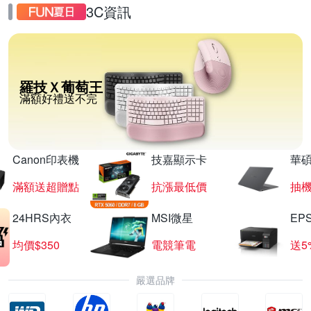
3C資訊
羅技Ｘ葡萄王
滿額好禮送不完
Canon印表機
技嘉顯示卡
華碩
滿額送超贈點
抗漲最低價
抽
24HRS內衣
MSI微星
EP
均價$350
電競筆電
送5
嚴選品牌