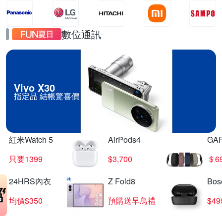
數位通訊
Vivo X30
指定品 結帳驚喜價
紅米Watch 5
AirPods4
GA
只要1399
$3,700
＄6
24HRS內衣
Z Fold8
Bo
均價$350
預購送早鳥禮
$4