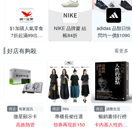
$1加購人氣零食
NIKE 品牌慶 結
adidas 品類日快
7折起滿99出貨
帳84折
閃均一價$1090
滿199打95折
好店有夠殺
看更多
商店
有家資訊
商店
iNio
商店
讀冊生活
微星顯示卡
專櫃長裙任選
暢銷書排行榜
高效熱管
領券再現折150
卡內基人性的弱點