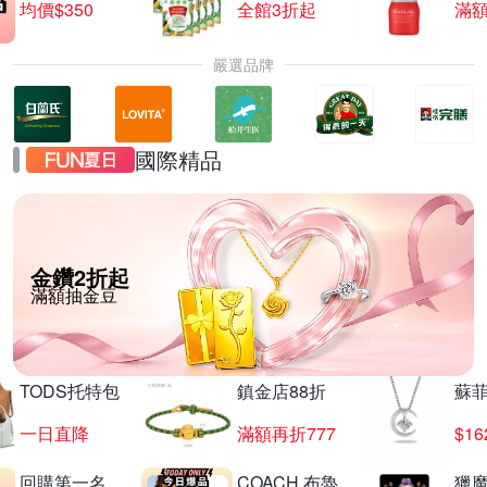
均價$350
全館3折起
滿
嚴選品牌
國際精品
金鑽2折起
滿額抽金豆
TODS托特包
鎮金店88折
蘇
一日直降
滿額再折777
$16
回購第一名
COACH 布魯
獵