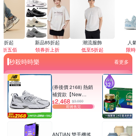
降4折起
新品85折起
潮流服飾
人
再折五佰
領券折上折
低至5折起
限時
秒殺時時樂
看更多
(券後價 2168) 熱銷
補貨款【New
2,468
Balance】復古運動
$3,080
$
即將售完
鞋_中性_白銀
_MR530SG-D楦
ANTIAN 雙手機搖