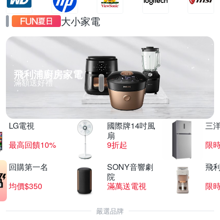
大小家電
飛利浦廚房家電
滿額送好禮
LG電視
國際牌14吋風
三
扇
最高回饋10%
9折起
限
回購第一名
SONY音響劇
飛
院
均價$350
滿萬送電視
限
嚴選品牌