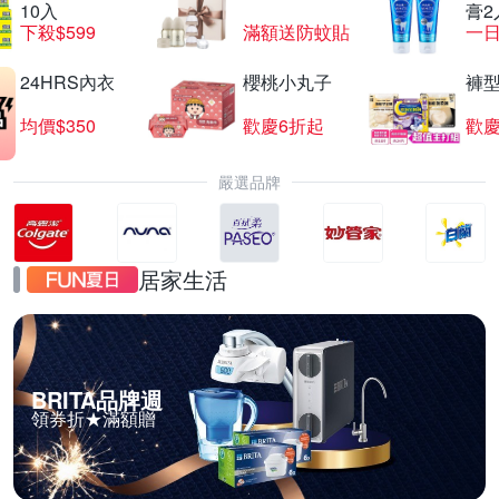
10入
膏2
下殺$599
滿額送防蚊貼
一日
24HRS內衣
櫻桃小丸子
褲
均價$350
歡慶6折起
歡慶
嚴選品牌
居家生活
BRITA品牌週
領券折★滿額贈