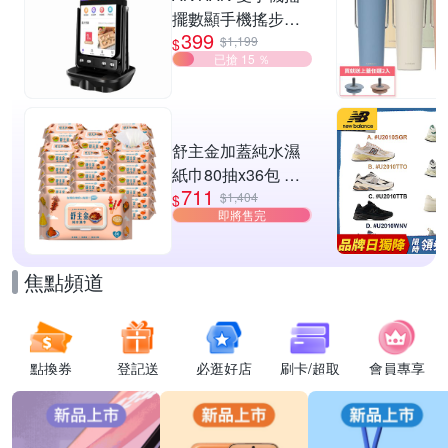
擺數顯手機搖步機
399
靜音自動計步器 搖
$1,199
$
已搶 15 ％
步器 刷步數神器 搖
步機
舒主金加蓋純水濕
紙巾80抽x36包 台
711
灣製 濕巾
$1,404
$
即將售完
焦點頻道
點換券
登記送
必逛好店
刷卡/超取
會員專享