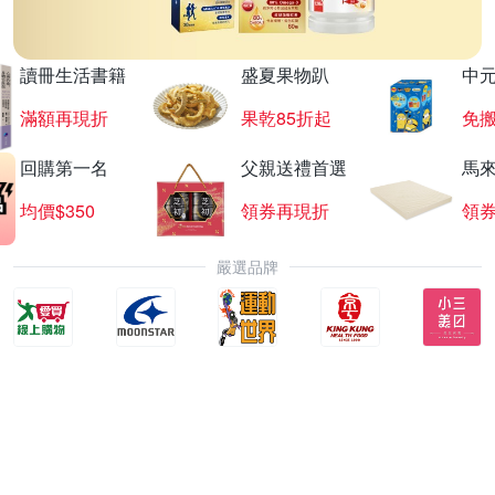
讀冊生活書籍
盛夏果物趴
中
滿額再現折
果乾85折起
免
回購第一名
父親送禮首選
馬
均價$350
領券再現折
領
嚴選品牌