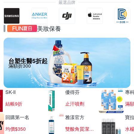
嚴選品牌
美妝保養
台塑生醫5折起
滿額折300
SK-II
優得芬
專
結帳9折
止汗噴劑
滿額
回購第一名
雅漾官方
寶
均價$350
雙酸角質潔膚露
水楊