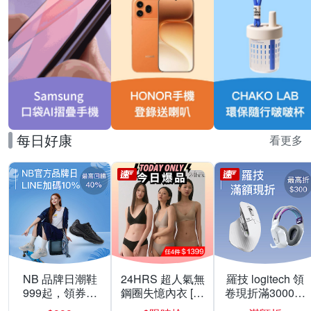
每日好康
看更多
NB 品牌日潮鞋
24HRS 超人氣無
羅技 logitech 領
999起，領券折
鋼圈失憶內衣 [熱
卷現折滿3000折
上折 最高回饋
銷好評]
300