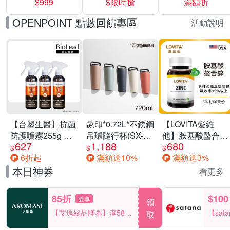
$999
$限時搶
滿額折
40%
OPENPOINT 點數回饋專區
活動說明
【台塑生醫】抗菌
象印*0.72L*不銹鋼
【LOVITA愛維
防護噴霧255g 三
吊環隨行杯(SX-
他】胺基酸螯合鋅
627
1,188
680
入組
LA72H)
x2瓶30mg素食錠
$
$
$
6折起
滿額送10%
滿額送3%
(鋅錠)
本日神券
看更多
85折
$100
雙享
領
【艾瑪絲品牌券】滿580
【sat
取
享85折！
一件折$