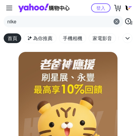
Yahoo購物中心
登入
nike
首頁
為你推薦
手機相機
家電影音
電腦