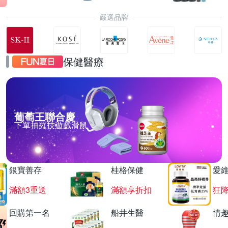
嚴選品牌
保健醫療
葡萄王聯合慶
下單抽羅技遊戲滑鼠
銀寶善存
桂格保健
愛
滿額3重送
滿額享折扣
狂降
回購第一名
船井生醫
情