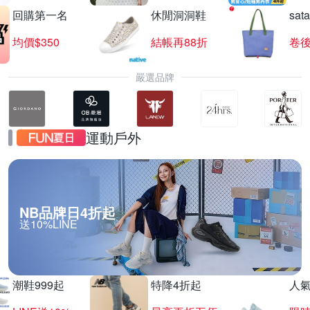
回購第一名
休閒洞洞鞋
sat
均價$350
結帳再88折
卷後
嚴選品牌
運動戶外
NB品牌日4折起
送10%LINE
潮鞋999起
特降4折起
人