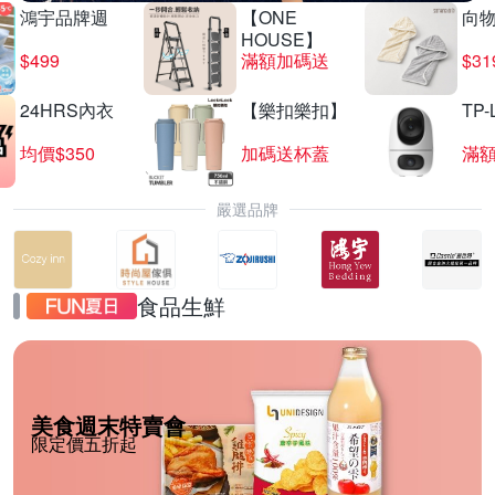
鴻宇品牌週
【ONE
向
HOUSE】
$499
滿額加碼送
$31
24HRS內衣
【樂扣樂扣】
TP-
均價$350
加碼送杯蓋
滿
嚴選品牌
食品生鮮
美食週末特賣會
限定價五折起