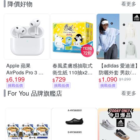
降價好物
看更多
Apple 蘋果
春風柔膚感抽取式
【adidas 愛迪達】
AirPods Pro 3 主
衛生紙 110抽x24
防曬外套 男款/女
6,199
729
1,090
動式降噪 藍芽耳機
包x3串/箱
款 (多款任選)
$1,290
$
$
$
原廠保固 公司貨
挑戰低價
挑戰低價
挑戰低價
For You 品牌旗艦店
USB-C MagSafe
看更多