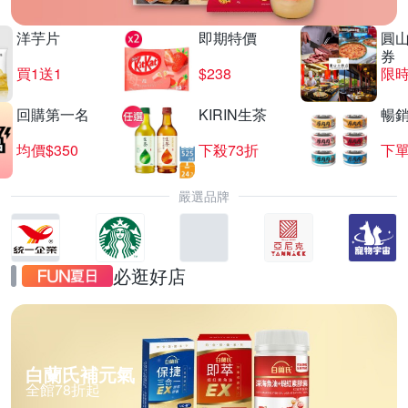
洋芋片
即期特價
圓
券
買1送1
$238
限時
回購第一名
KIRIN生茶
暢
均價$350
下殺73折
下單
嚴選品牌
必逛好店
白蘭氏補元氣
全館78折起