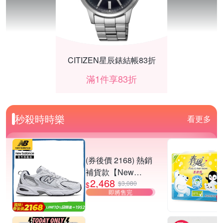
CITIZEN星辰錶結帳83折
滿1件享83折
秒殺時時樂
看更多
(券後價 2168) 熱銷
補貨款【New
2,468
Balance】復古運動
$3,080
$
即將售完
鞋_中性_白銀
_MR530SG-D楦
夜殺 HUROM 慢磨蔬果機 H-410