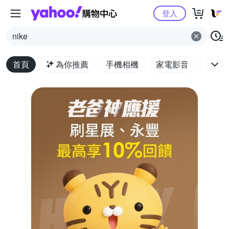
Yahoo購物中心
登入
nike
首頁
為你推薦
手機相機
家電影音
電腦