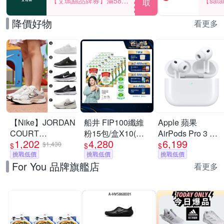
【艾瑪絲品牌券】滿580
【sat
取
享85折！
一件折$
降價好物
看更多
【Nike】JORDAN
船井 FIP100纖維
Apple 蘋果
COURT
粉15包/盒X10(共
AirPods Pro 3 主
1,202
4,280
6,199
CONNECT LOW
150日份)-調節血
動式降噪 藍芽耳機
$1,430
$
$
$
休閒鞋 慢跑鞋 運
挑戰低價
脂/血糖/膽固醇_速
挑戰低價
原廠保固 公司貨
挑戰低價
For You 品牌旗艦店
動鞋 男女/大童 A-
USB-C MagSafe
看更多
IQ6016100 精選五
款