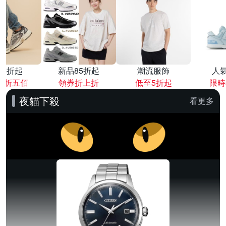
降4折起
新品85折起
潮流服飾
人
再折五佰
領券折上折
低至5折起
限時
夜貓下殺
看更多