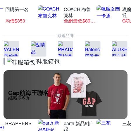
回購第一名
COACH 布魯
獵
克林
通
均價$350
全網最低$8999
GO
嚴選品牌
鞋服箱包
Gap航海王聯名
結帳享6折
BRAPPERS
earth 新品5折
三
起