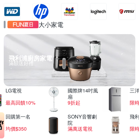
大小家電
飛利浦廚房家電
滿額送好禮
LG電視
國際牌14吋風
三
扇
最高回饋10%
9折起
限
回購第一名
SONY音響劇
飛
院
均價$350
滿萬送電視
限