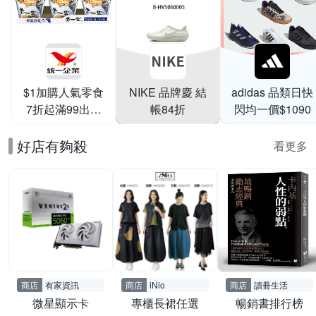
$1加購人氣零食
NIKE 品牌慶 結
adidas 品類日快
7折起滿99出貨
帳84折
閃均一價$1090
滿199打95折
好店有夠殺
看更多
商店
有家資訊
商店
iNio
商店
讀冊生活
微星顯示卡
專櫃長裙任選
暢銷書排行榜