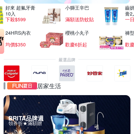
好來 超氟牙膏
小獅王辛巴
齒妍
10入
膏2
下殺$599
滿額送防蚊貼
一日
24HRS內衣
櫻桃小丸子
褲
均價$350
歡慶6折起
歡慶
嚴選品牌
居家生活
BRITA品牌週
領券折★滿額贈