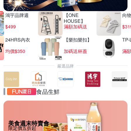
鴻宇品牌週
【ONE
向
HOUSE】
$499
滿額加碼送
$31
24HRS內衣
【樂扣樂扣】
TP-
均價$350
加碼送杯蓋
滿
嚴選品牌
食品生鮮
美食週末特賣會
限定價五折起