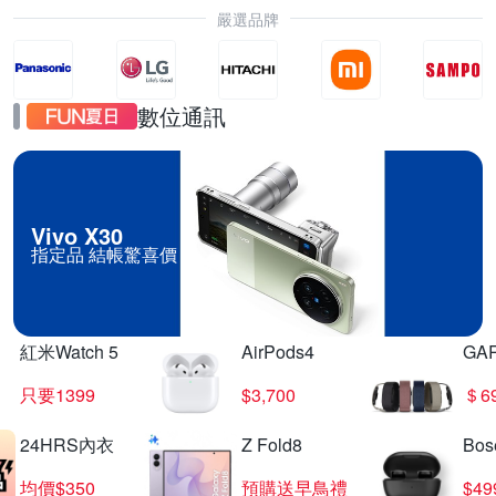
嚴選品牌
數位通訊
Vivo X30
指定品 結帳驚喜價
紅米Watch 5
AirPods4
GA
只要1399
$3,700
＄6
24HRS內衣
Z Fold8
Bo
均價$350
預購送早鳥禮
$4