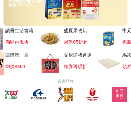
全館78折起
讀冊生活書籍
盛夏果物趴
中
滿額再現折
果乾85折起
免
回購第一名
父親送禮首選
馬
均價$350
領券再現折
領
嚴選品牌