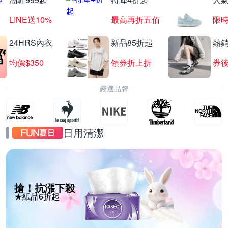
LINE送10%
最高再折五佰
限時
24HRS內衣
新品85折起
熱
均價$350
領券折上折
券後
嚴選品牌
日用清潔
搶！抗漲下殺
★紙品6折起