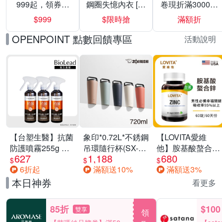
999起，領券折
鋼圈失憶內衣 [熱
卷現折滿3000折
上折 最高回饋
銷好評]
300
$999
$限時搶
滿額折
40%
OPENPOINT 點數回饋專區
活動說明
【台塑生醫】抗菌
象印*0.72L*不銹鋼
【LOVITA愛維
防護噴霧255g 三
吊環隨行杯(SX-
他】胺基酸螯合鋅
627
1,188
680
入組
LA72H)
x2瓶30mg素食錠
$
$
$
6折起
滿額送10%
滿額送3%
(鋅錠)
本日神券
看更多
85折
$100
雙享
領