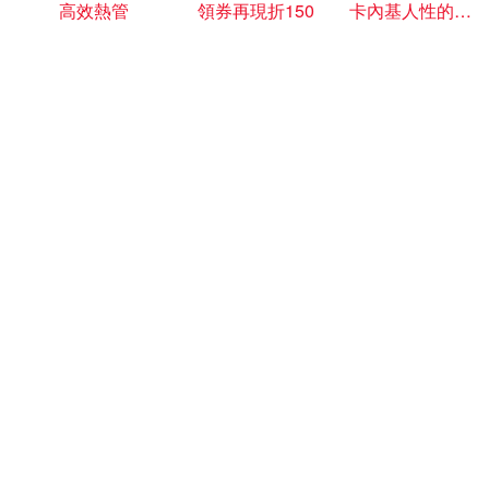
高效熱管
領券再現折150
卡內基人性的弱點