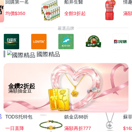
回購第一名
船井生醫
情
均價$350
全館3折起
滿
嚴選品牌
國際精品
金鑽2折起
滿額抽金豆
TODS托特包
鎮金店88折
蘇
一日直降
滿額再折777
$16