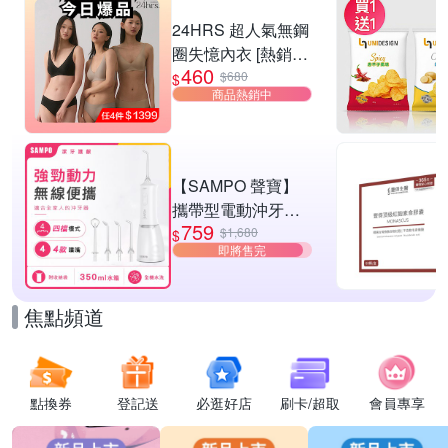
滿1件享95折
24HRS 超人氣無鋼
圈失憶內衣 [熱銷好
460
評]
$680
$
商品熱銷中
【SAMPO 聲寶】
攜帶型電動沖牙機/
759
洗牙器/沖牙器(WB-
$1,680
$
即將售完
Z2506NL)
焦點頻道
點換券
登記送
必逛好店
刷卡/超取
會員專享