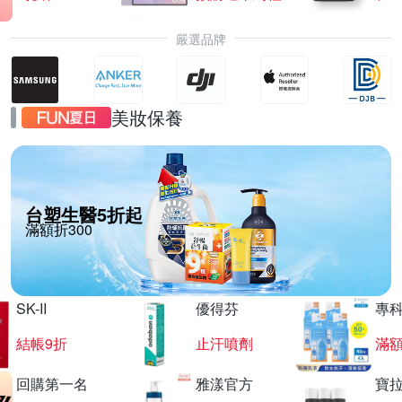
嚴選品牌
美妝保養
台塑生醫5折起
滿額折300
SK-II
優得芬
專
結帳9折
止汗噴劑
滿額
回購第一名
雅漾官方
寶