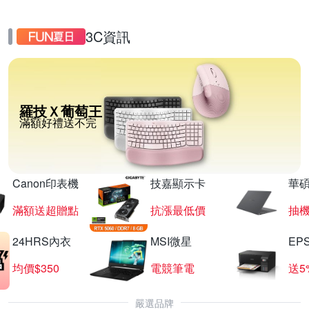
3C資訊
羅技Ｘ葡萄王
滿額好禮送不完
Canon印表機
技嘉顯示卡
華碩
滿額送超贈點
抗漲最低價
抽
24HRS內衣
MSI微星
EP
均價$350
電競筆電
送5
嚴選品牌