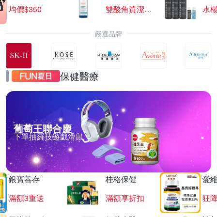
均價$350
雙酸角質潔膚露
水楊
嚴選品牌
保健醫療
葡萄王聯合慶
下單抽羅技遊戲滑鼠
銀寶善存
桂格保健
愛
滿額3重送
滿額享折扣
狂降