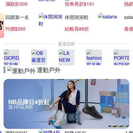
滿額折300
領券再折$101
熱銷
回購第一名
休閒洞洞鞋
sat
寵物飼料夜殺優惠🌙
均價$350
結帳再88折
卷後
滿$999折$50
嚴選品牌
運動戶外
NB品牌日4折起
送10%LINE
潮鞋999起
特降4折起
人