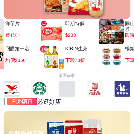
洋芋片
即期特價
圓
券
買1送1
$238
限時
回購第一名
KIRIN生茶
暢
均價$350
下殺73折
下單
嚴選品牌
必逛好店
白蘭氏補元氣