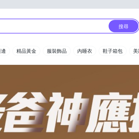
搜尋
週邊
精品黃金
服裝飾品
內睡衣
鞋子箱包
美