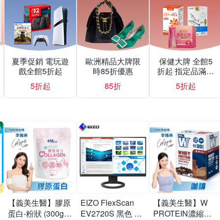
夏季促銷 電玩遊
歐洲精品大牌限
保健大牌 全館5
戲全館5折起
時85折優惠
折起 指定品滿額
送豪禮
5折起
85折
5折起
【義美生醫】膠原
EIZO FlexScan
【義美生醫】W
蛋白-粉狀 (300g/
EV2720S 黑色 27
PROTEIN濃縮乳