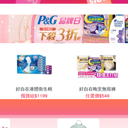
好自在液體衛生棉
好自在晚安無痕褲
囤貨組$1199
任選價$549