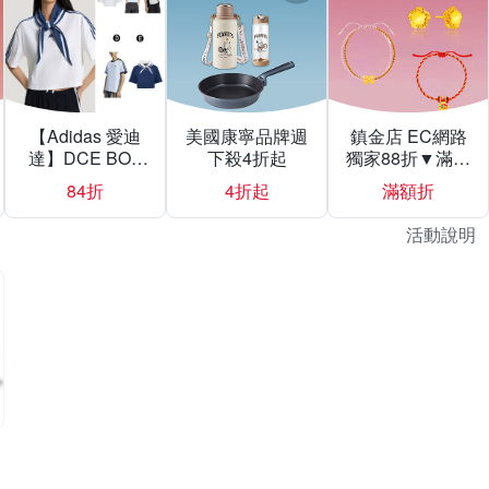
【Adidas 愛迪
美國康寧品牌週
鎮金店 EC網路
達】DCE BOX
下殺4折起
獨家88折▼滿額
TEE 短版 領巾
折777
84折
4折起
滿額折
圓領短袖T恤 男
女 A-KZ4182 B-
活動說明
KX1882 C-
KX0862 精選五
款