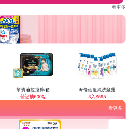
看更多
幫寶適拉拉褲/箱
海倫仙度絲洗髮露
登記抽500點
3入$595
看更多