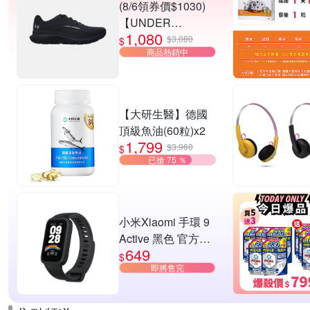
(8/6領券價$1030)
【UNDER
1,080
ARMOUR】UA
$3,080
$
商品熱銷中
Charged Rogue 5
SE 慢跑鞋 男女款
多款任選
【大研生醫】德國
頂級魚油(60粒)x2
1,799
$3,960
$
已搶 75 ％
小米Xiaomi 手環 9
Active 黑色 官方旗
649
艦館
$
即將售完