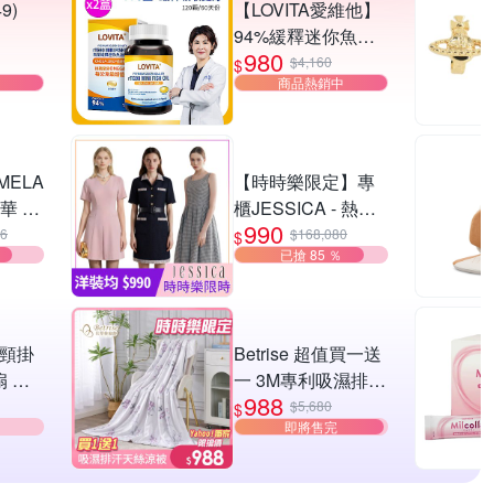
9)
【LOVITA愛維他】
94%緩釋迷你魚油
980
A 男
(120顆x2盒)
$4,160
$
商品熱銷中
Lite
任選
ELA
【時時樂限定】專
華 雙
櫃JESSICA - 熱銷
990
洋裝-20款任選(原價
26
$168,080
$
已搶 85 ％
16,800/0.06折up)獨
家限時下殺※出清品
不含腰帶配件
疊頸掛
Betrise 超值買一送
扇 任
一 3M專利吸濕排汗
988
天絲鋪棉涼被
$5,680
$
即將售完
150x195cm(多款任
選)