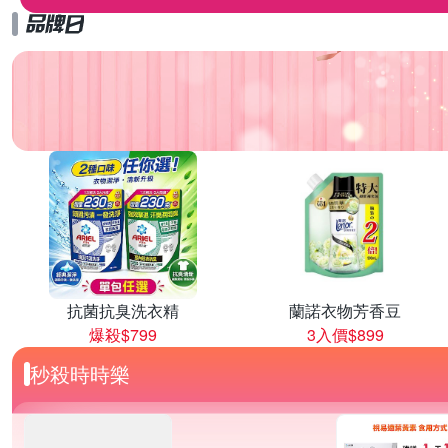
抗菌抗臭洗衣精
蘭諾衣物芳香豆
爆殺$799
3入價$899
秒殺時時樂