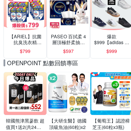
【ARIEL】抗菌
PASEO 百拭柔 4
爆款
抗臭洗衣精
層頂極舒柔抽取
$999【adidas 愛
1030g補充包 X8
式衛生紙90抽10
迪達】男/女 精選
$799
$597
$999
(抗菌去漬/室內晾
包/串 超值3串組
運動鞋休閒鞋 任
曬) 兩款任選
選均一價
OPENPOINT 點數回饋專區
韓國熊津黑蔘飲 超
【大研生醫】德國
【葡萄王】認證樟
值買1送2(共24入
頂級魚油(60粒)x2
芝王(60粒x3瓶)