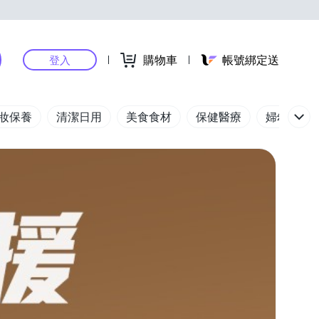
購物車
帳號綁定送
登入
妝保養
清潔日用
美食食材
保健醫療
婦幼玩具