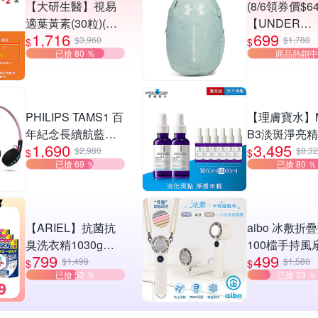
【大研生醫】視易
(8/6領券價$64
適葉黃素(30粒)(第2
【UNDER
1,716
699
件3折)(共計2盒)
ARMOUR】U
$3,960
$1,780
$
$
已搶 80 ％
商品熱銷中
女同款 Hustle 
後背包 多款
PHILIPS TAMS1 百
【理膚寶水】M
年紀念長續航藍牙
B3淡斑淨亮精
1,690
3,495
6.0耳罩耳機
入特談組
$2,980
$8,3
$
$
已搶 69 ％
已搶 80 ％
【ARIEL】抗菌抗
aibo 冰敷折
臭洗衣精1030g補
100檔手持風
799
499
充包 X8 (抗菌去漬/
選均一價
$1,499
$1,580
$
$
已搶 52 ％
已搶 23 ％
室內晾曬) 兩款任選