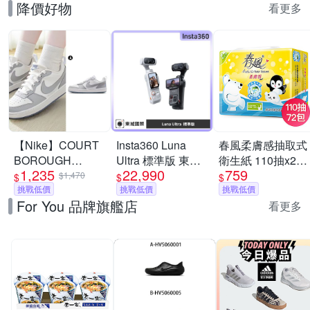
降價好物
看更多
【Nike】COURT
Insta360 Luna
春風柔膚感抽取式
BOROUGH
Ultra 標準版 東城
衛生紙 110抽x24
1,235
22,990
759
RECRAFT SE GS
代理商公司貨
包x3串/箱
$1,470
$
$
$
休閒鞋 運動鞋 女/
挑戰低價
挑戰低價
挑戰低價
For You 品牌旗艦店
大童 A-IH4519100
看更多