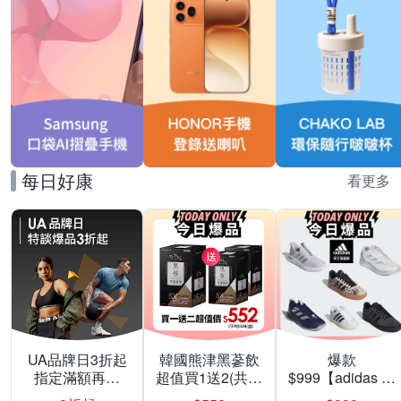
每日好康
看更多
UA品牌日3折起
韓國熊津黑蔘飲
爆款
指定滿額再折
超值買1送2(共24
$999【adidas 愛
200
入組)
迪達】男/女 精選