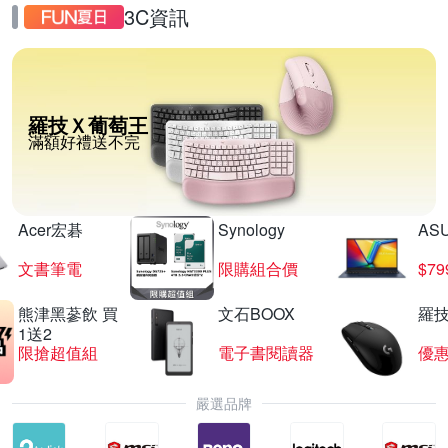
3C資訊
羅技Ｘ葡萄王
滿額好禮送不完
Acer宏碁
Synology
AS
文書筆電
限購組合價
$7
熊津黑蔘飲 買
文石BOOX
羅技
1送2
限搶超值組
電子書閱讀器
優
嚴選品牌