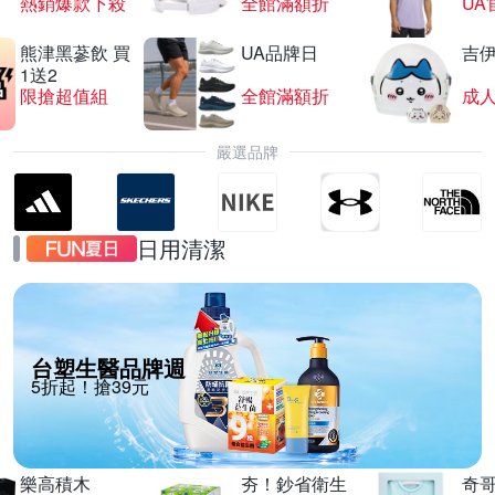
熱銷爆款下殺
全館滿額折
UA
熊津黑蔘飲 買
UA品牌日
吉
1送2
限搶超值組
全館滿額折
嚴選品牌
日用清潔
台塑生醫品牌週
5折起！搶39元
樂高積木
夯！鈔省衛生
奇