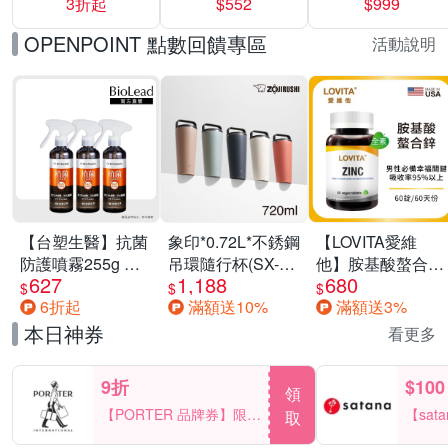
3折起
$552
$999
運動鞋休閒鞋 任
選均一價
OPENPOINT 點數回饋專區
活動說明
【台塑生醫】抗菌
象印*0.72L*不銹鋼
【LOVITA愛維
防護噴霧255g 三
吊環隨行杯(SX-
他】胺基酸螯合鋅
627
1,188
680
入組
LA72H)
x2瓶30mg素食錠
$
$
$
6折起
滿額送10%
滿額送3%
(鋅錠)
本日神券
看更多
9折
$100
領
【PORTER 品牌券】限時
【sat
取
2天 滿2000享9折
一件折$