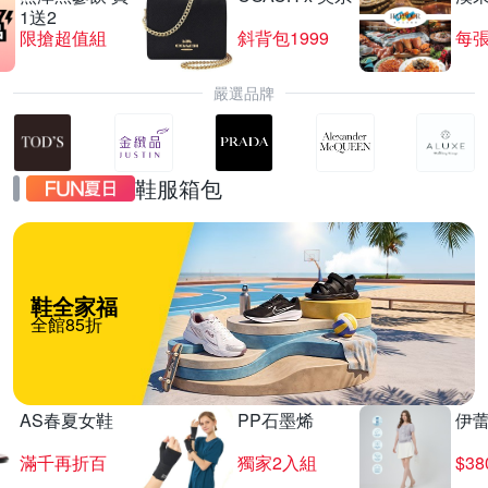
1送2
限搶超值組
斜背包1999
每張
嚴選品牌
鞋服箱包
鞋全家福
全館85折
AS春夏女鞋
PP石墨烯
伊
滿千再折百
獨家2入組
$3