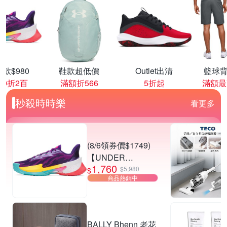
款$980
鞋款超低價
Outlet出清
籃球背
00折2百
滿額折566
5折起
滿額最
秒殺時時樂
看更多
(8/6領券價$1749)
【UNDER
1,760
ARMOUR】UA
$5,980
$
商品熱銷中
CURRY SERIES 7
籃球鞋 多款任選
BALLY Bhenn 老花