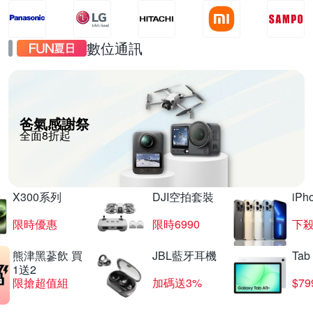
數位通訊
爸氣感謝祭
全面8折起
X300系列
DJI空拍套裝
iP
限時優惠
限時6990
下殺
熊津黑蔘飲 買
JBL藍牙耳機
Tab
1送2
限搶超值組
加碼送3%
$79