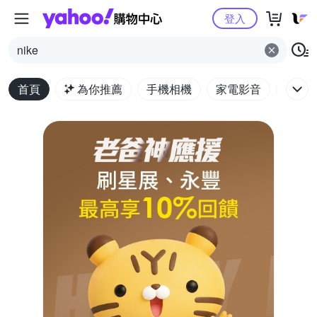
Yahoo購物中心
登入
nike
首頁
為你推薦
手機相機
家電影音
電腦