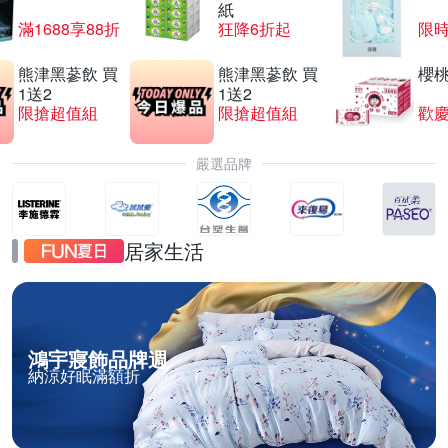
紙
滿1688享88折
狂降6折起
限
熊津黑蔘飲 買
熊津黑蔘飲 買
櫻
1送2
1送2
限搶超值組
限搶超值組
歡慶
嚴選品牌
居家生活
鴻宇寢飾品牌週
納涼好眠滿額折