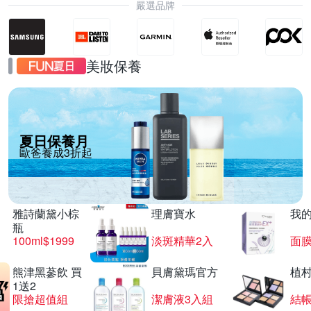
嚴選品牌
美妝保養
夏日保養月
歐爸養成3折起
雅詩蘭黛小棕
理膚寶水
我
瓶
100ml$1999
淡斑精華2入
面膜
熊津黑蔘飲 買
貝膚黛瑪官方
植
1送2
限搶超值組
潔膚液3入組
結帳