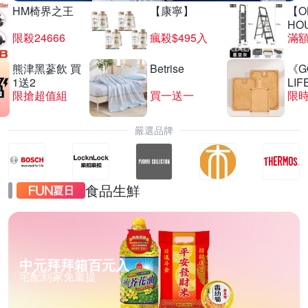
HM椅界之王
【康寧】
【O
HO
限殺24666
瘋殺$495入
滿
熊津黑蔘飲 買
Betrise
《G
1送2
LIF
限搶超值組
買一送一
限時
嚴選品牌
食品生鮮
中元拜拜箱百元入
宅配到家免重提