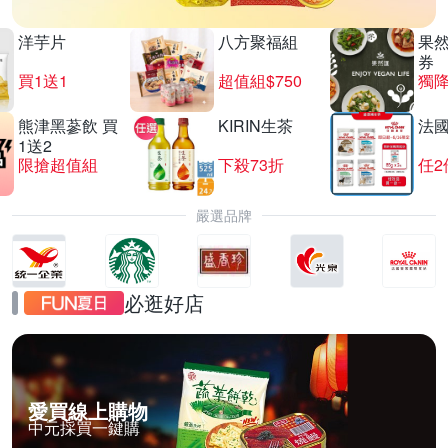
洋芋片
八方聚福組
果
券
買1送1
超值組$750
獨降
熊津黑蔘飲 買
KIRIN生茶
法
1送2
限搶超值組
下殺73折
任2
嚴選品牌
必逛好店
愛買線上購物
中元採買一鍵購