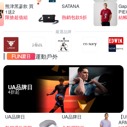
熊津黑蔘飲 買
SATANA
Gap
1送2
PIE
限搶超值組
熱銷包款5折
結帳
嚴選品牌
運動戶外
UA品牌日
4折起
UA品牌日
UA品牌日
【U
AR