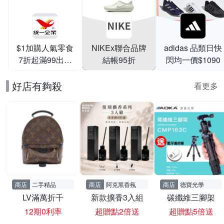
$1加購人氣零食
NIKEx聯合品牌
adidas 品類日快
7折起滿99出貨
結帳95折
閃均一價$1090
滿199打95折
好店有夠殺
看更多
商店
二手精品
商店
阿克黑香氛
商店
德寶光學
LV滿萬折千
新款擴香3入組
碳纖維三腳架
12期0利率
超贈點2倍送
超贈點5倍送