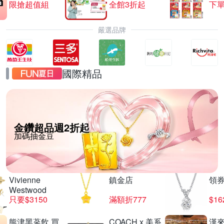
限搶超值組
全館3折起
下單
嚴選品牌
國際精品
金鑽超品週2折起
加碼抽金豆
Vivienne
鎮金店
領
Westwood
只要$3150
滿額折777
$16
熊津黑蔘飲 買
COACH x 美系
漢