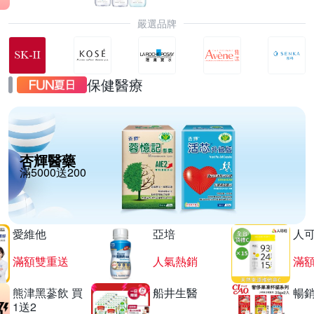
嚴選品牌
保健醫療
杏輝醫藥
滿5000送200
愛維他
亞培
人
滿額雙重送
人氣熱銷
滿
熊津黑蔘飲 買
船井生醫
暢
1送2