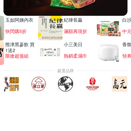
玉如阿姨內衣
紀律長贏
白
快閃購5折
滿額再現折
中
熊津黑蔘飲 買
小三美日
香氛
1送2
限搶超值組
熱銷柔濕巾
領
嚴選品牌