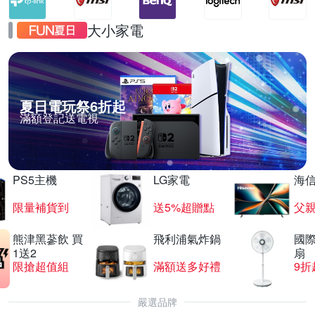
大小家電
夏日電玩祭6折起
滿額登記送電視
PS5主機
LG家電
海
限量補貨到
送5%超贈點
父
熊津黑蔘飲 買
飛利浦氣炸鍋
國際
1送2
扇
限搶超值組
滿額送多好禮
9折
嚴選品牌