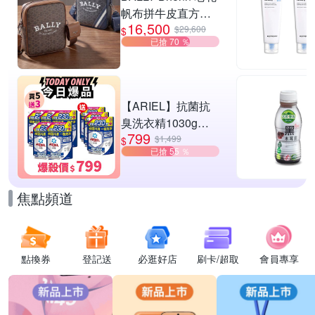
帆布拼牛皮直方肩
16,500
斜背郵差包-2款可
$29,600
$
已搶 70 ％
選
【ARIEL】抗菌抗
臭洗衣精1030g補
799
充包 X8 (抗菌去漬/
$1,499
$
已搶 55 ％
室內晾曬) 兩款任選
焦點頻道
點換券
登記送
必逛好店
刷卡/超取
會員專享