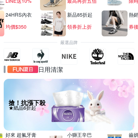
LINE送10%
最高再折五佰
限時
24HRS內衣
新品85折起
熱
均價$350
領券折上折
券後
嚴選品牌
日用清潔
搶！抗漲下殺
★紙品6折起
好來 超氟牙膏
小獅王辛巴
齒妍