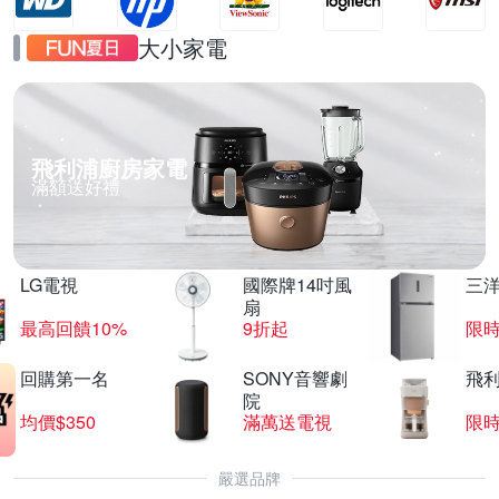
大小家電
飛利浦廚房家電
滿額送好禮
LG電視
國際牌14吋風
三
扇
最高回饋10%
9折起
限
回購第一名
SONY音響劇
飛
院
均價$350
滿萬送電視
限
嚴選品牌