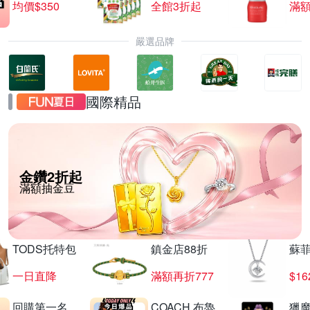
均價$350
全館3折起
滿
嚴選品牌
國際精品
金鑽2折起
滿額抽金豆
TODS托特包
鎮金店88折
蘇
一日直降
滿額再折777
$16
回購第一名
COACH 布魯
獵