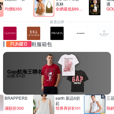
克林
通
均價$350
全網最低$8999
GO
嚴選品牌
鞋服箱包
Gap航海王聯名
結帳享6折
BRAPPERS
earth 新品5折
三
起
滿額折300
領券再折$101
熱銷