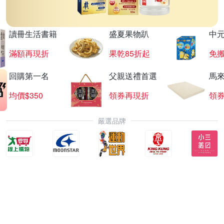
讀冊生活書籍
盛夏果物趴
中
滿額再現折
果乾85折起
免
回購第一名
父親送禮首選
馬
均價$350
領券再現折
領
嚴選品牌