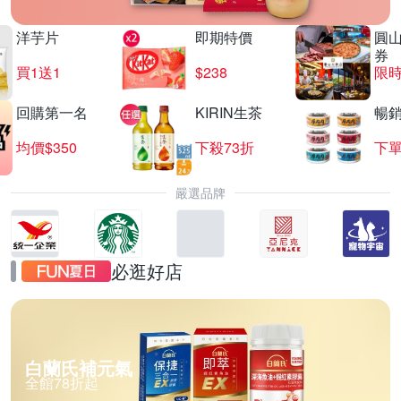
洋芋片
即期特價
圓
券
買1送1
$238
限時
回購第一名
KIRIN生茶
暢
均價$350
下殺73折
下單
嚴選品牌
必逛好店
白蘭氏補元氣
全館78折起