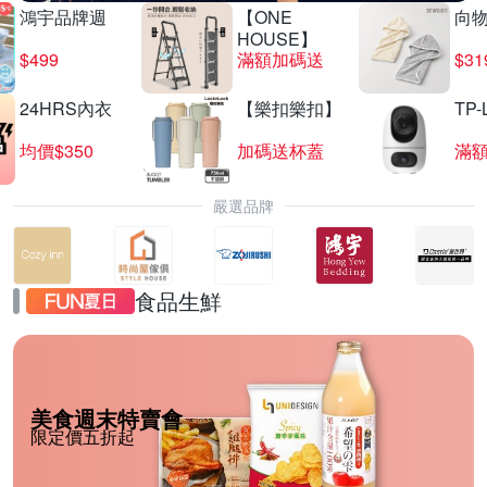
鴻宇品牌週
【ONE
向
HOUSE】
$499
滿額加碼送
$31
24HRS內衣
【樂扣樂扣】
TP-
均價$350
加碼送杯蓋
滿
嚴選品牌
食品生鮮
美食週末特賣會
限定價五折起