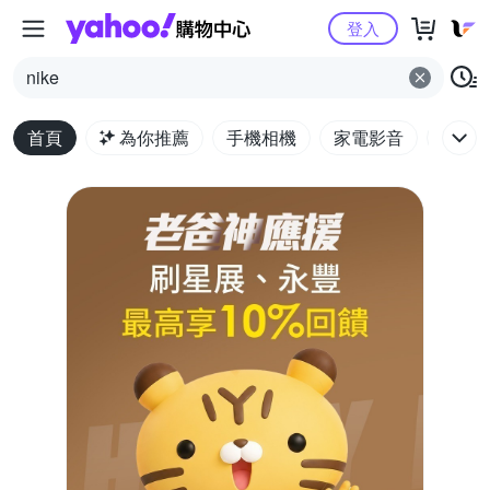
Yahoo購物中心
登入
nike
首頁
為你推薦
手機相機
家電影音
電腦