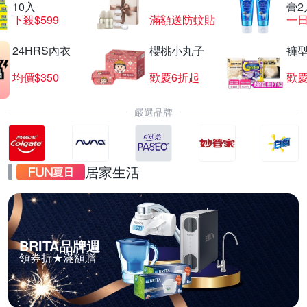
10入
膏2
下殺$599
滿額送防蚊貼
一日
24HRS內衣
櫻桃小丸子
褲
均價$350
歡慶6折起
歡慶
嚴選品牌
居家生活
BRITA品牌週
領券折★滿額贈