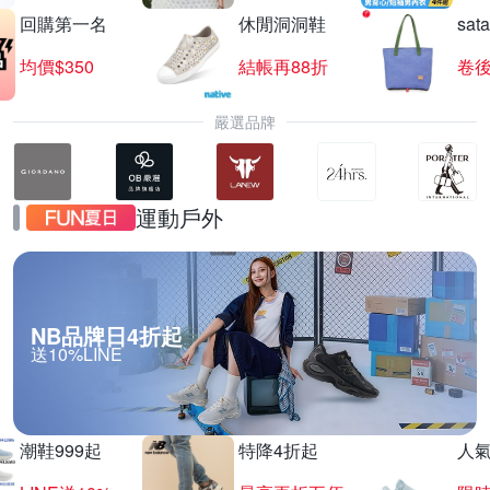
回購第一名
休閒洞洞鞋
sat
均價$350
結帳再88折
卷後
嚴選品牌
運動戶外
NB品牌日4折起
送10%LINE
潮鞋999起
特降4折起
人