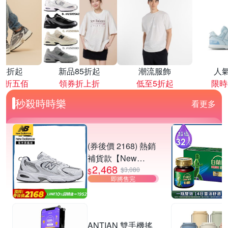
降4折起
新品85折起
潮流服飾
人
再折五佰
領券折上折
低至5折起
限時
秒殺時時樂
看更多
(券後價 2168) 熱銷
補貨款【New
2,468
Balance】復古運動
$3,080
$
即將售完
鞋_中性_白銀
_MR530SG-D楦
ANTIAN 雙手機搖