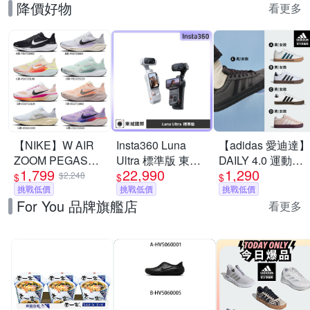
降價好物
看更多
【NIKE】W AIR
Insta360 Luna
【adidas 愛迪達】
ZOOM PEGASUS
Ultra 標準版 東城
DAILY 4.0 運動休
1,799
22,990
1,290
41 慢跑鞋 休閒鞋
代理商公司貨
閒鞋 男鞋/女鞋 (多
$2,248
$
$
$
運動鞋 走路鞋 日
挑戰低價
挑戰低價
款任選)
挑戰低價
For You 品牌旗艦店
常穿搭 低筒 男女
看更多
鞋 單一價