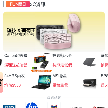
3C資訊
羅技Ｘ葡萄王
滿額好禮送不完
Canon印表機
技嘉顯示卡
華碩
滿額送超贈點
抗漲最低價
抽
24HRS內衣
MSI微星
EP
均價$350
電競筆電
送5
嚴選品牌