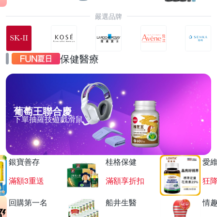
嚴選品牌
保健醫療
葡萄王聯合慶
下單抽羅技遊戲滑鼠
銀寶善存
桂格保健
愛
滿額3重送
滿額享折扣
狂降
回購第一名
船井生醫
情