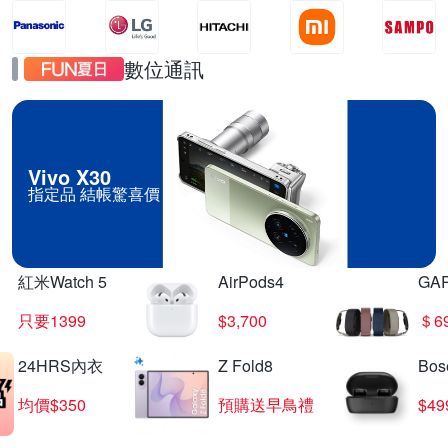
數位通訊
Vivo X30
指定品 結帳驚喜價
紅米Watch 5
AirPods4
GA
只要1399
$3,700
＄6
24HRS內衣
Z Fold8
Bo
均價$350
預購送早鳥禮
$4