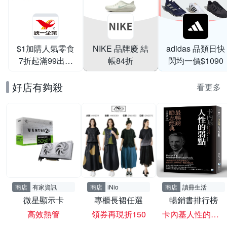
$1加購人氣零食
NIKE 品牌慶 結
adidas 品類日快
7折起滿99出貨
帳84折
閃均一價$1090
滿199打95折
好店有夠殺
看更多
商店
有家資訊
商店
iNio
商店
讀冊生活
微星顯示卡
專櫃長裙任選
暢銷書排行榜
高效熱管
領券再現折150
卡內基人性的弱點