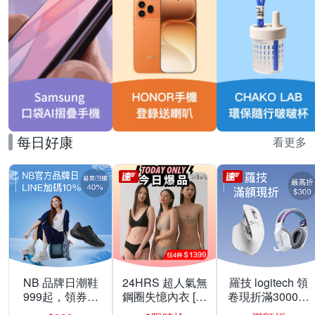
每日好康
看更多
NB 品牌日潮鞋
24HRS 超人氣無
羅技 logitech 領
999起，領券折
鋼圈失憶內衣 [熱
卷現折滿3000折
上折 最高回饋
銷好評]
300