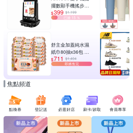
擺數顯手機搖步機
399
靜音自動計步器 搖
$1,199
$
已搶 15 ％
步器 刷步數神器 搖
步機
舒主金加蓋純水濕
紙巾80抽x36包 台
711
灣製 濕巾
$1,404
$
即將售完
焦點頻道
點換券
登記送
必逛好店
刷卡/超取
會員專享