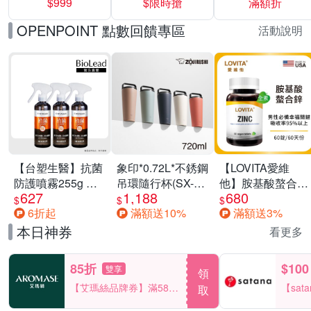
$999
$限時搶
滿額折
40%
OPENPOINT 點數回饋專區
活動說明
【台塑生醫】抗菌
象印*0.72L*不銹鋼
【LOVITA愛維
防護噴霧255g 三
吊環隨行杯(SX-
他】胺基酸螯合鋅
627
1,188
680
入組
LA72H)
x2瓶30mg素食錠
$
$
$
6折起
滿額送10%
滿額送3%
(鋅錠)
本日神券
看更多
85折
$100
雙享
領
【艾瑪絲品牌券】滿580
【sat
取
享85折！
一件折$