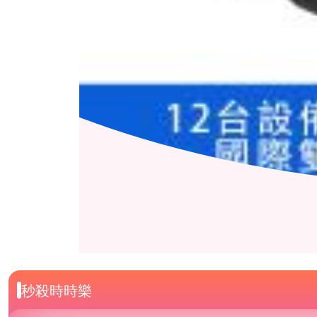
秒殺時時樂