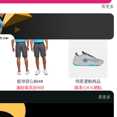
看更多
籃球背心$648
明星運動商品
滿額最高折500
購衷心5％贈點
看更多