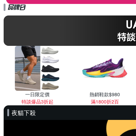
一日限定價
熱銷鞋款$980
特談爆品3折起
滿1800折2百
夜貓下殺