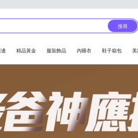
搜尋
週邊
精品黃金
服裝飾品
內睡衣
鞋子箱包
美