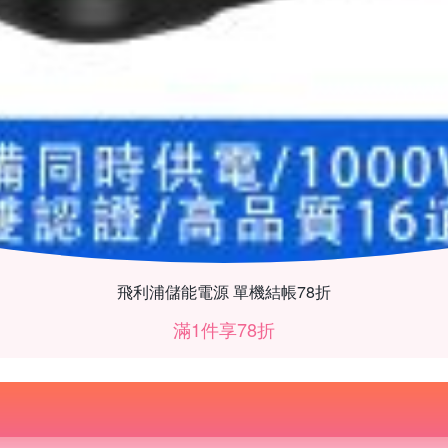
飛利浦儲能電源 單機結帳78折
滿1件享78折