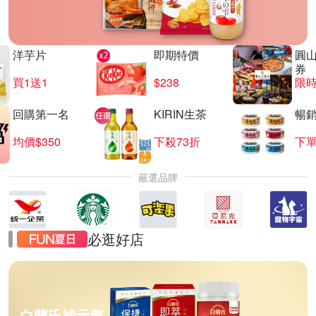
洋芋片
即期特價
圓
券
買1送1
$238
限時
回購第一名
KIRIN生茶
暢
均價$350
下殺73折
下單
嚴選品牌
必逛好店
白蘭氏補元氣