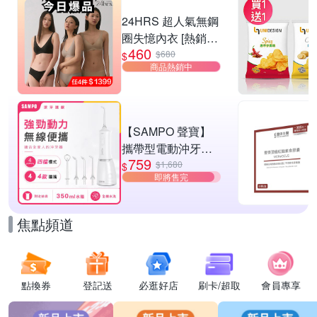
滿1件享82折
24HRS 超人氣無鋼
圈失憶內衣 [熱銷好
460
評]
$680
$
商品熱銷中
【SAMPO 聲寶】
攜帶型電動沖牙機/
759
洗牙器/沖牙器(WB-
$1,680
$
即將售完
Z2506NL)
焦點頻道
點換券
登記送
必逛好店
刷卡/超取
會員專享