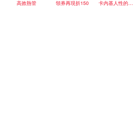
高效熱管
領券再現折150
卡內基人性的弱點