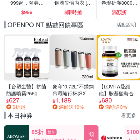
999起，領券折
鋼圈失憶內衣 [熱
卷現折滿3000折
上折 最高回饋
銷好評]
300
$999
$限時搶
滿額折
40%
OPENPOINT 點數回饋專區
活動說明
【台塑生醫】抗菌
象印*0.72L*不銹鋼
【LOVITA愛維
防護噴霧255g 三
吊環隨行杯(SX-
他】胺基酸螯合鋅
627
1,188
680
入組
LA72H)
x2瓶30mg素食錠
$
$
$
6折起
滿額送10%
滿額送3%
(鋅錠)
本日神券
看更多
85折
$100
雙享
領