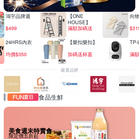
鴻宇品牌週
【ONE
向
HOUSE】
$499
滿額加碼送
$31
24HRS內衣
【樂扣樂扣】
TP-
均價$350
加碼送杯蓋
滿
嚴選品牌
食品生鮮
美食週末特賣會
限定價五折起