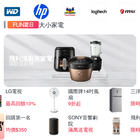
大小家電
飛利浦廚房家電
滿額送好禮
LG電視
國際牌14吋風
三
扇
最高回饋10%
9折起
限
回購第一名
SONY音響劇
飛
院
均價$350
滿萬送電視
限