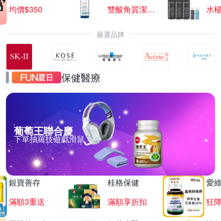
均價$350
雙酸角質潔膚露
水楊
嚴選品牌
保健醫療
葡萄王聯合慶
下單抽羅技遊戲滑鼠
銀寶善存
桂格保健
愛
滿額3重送
滿額享折扣
狂降