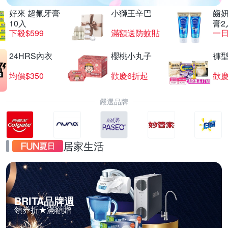
好來 超氟牙膏
小獅王辛巴
齒妍
10入
膏2
下殺$599
滿額送防蚊貼
一日
24HRS內衣
櫻桃小丸子
褲
均價$350
歡慶6折起
歡慶
嚴選品牌
居家生活
BRITA品牌週
領券折★滿額贈