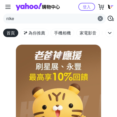
Yahoo購物中心
登入
nike
首頁
為你推薦
手機相機
家電影音
電腦