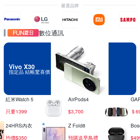
嚴選品牌
數位通訊
Vivo X30
指定品 結帳驚喜價
紅米Watch 5
AirPods4
GA
只要1399
$3,700
＄6
24HRS內衣
Z Fold8
Bo
均價$350
預購送早鳥禮
$4