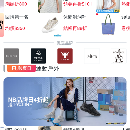
滿額折300
領券再折$101
熱銷
回購第一名
休閒洞洞鞋
sat
SEIKO 精工錶結帳8折
均價$350
結帳再88折
卷後
滿1件享8折
嚴選品牌
運動戶外
NB品牌日4折起
送10%LINE
潮鞋999起
特降4折起
人