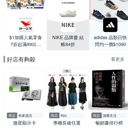
$1加購人氣零食
NIKE 品牌慶 結
adidas 品類日快
7折起滿99出貨
帳84折
閃均一價$1090
滿199打95折
好店有夠殺
看更多
商店
有家資訊
商店
iNio
商店
讀冊生活
微星顯示卡
專櫃長裙任選
暢銷書排行榜