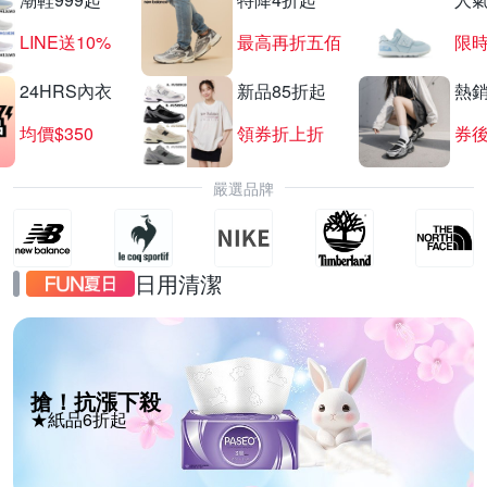
LINE送10%
最高再折五佰
限時
24HRS內衣
新品85折起
熱
均價$350
領券折上折
券後
嚴選品牌
日用清潔
搶！抗漲下殺
★紙品6折起