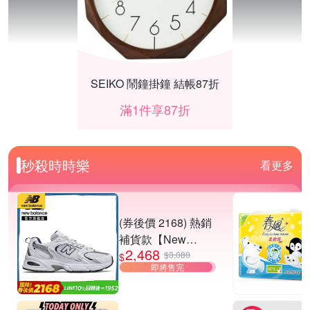
SEIKO 鬧鐘掛鐘 結帳87折
滿1件享87折
秒殺時時樂
看更多
(券後價 2168) 熱銷
補貨款【New
2,468
Balance】復古運動
$3,080
$
即將售完
鞋_中性_白銀
_MR530SG-D楦
夜殺 HUROM 慢磨蔬果機 H-E50