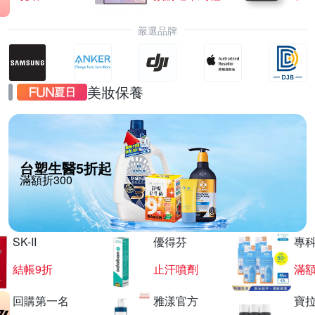
嚴選品牌
美妝保養
台塑生醫5折起
滿額折300
SK-II
優得芬
專
結帳9折
止汗噴劑
滿額
回購第一名
雅漾官方
寶