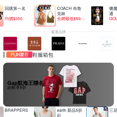
回購第一名
COACH 布魯
獵
克林
通
均價$350
全網最低$8999
GO
嚴選品牌
鞋服箱包
Gap航海王聯名
結帳享6折
BRAPPERS
earth 新品5折
三
起