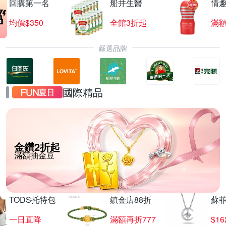
回購第一名
船井生醫
情
均價$350
全館3折起
滿
嚴選品牌
國際精品
金鑽2折起
滿額抽金豆
TODS托特包
鎮金店88折
蘇
一日直降
滿額再折777
$16