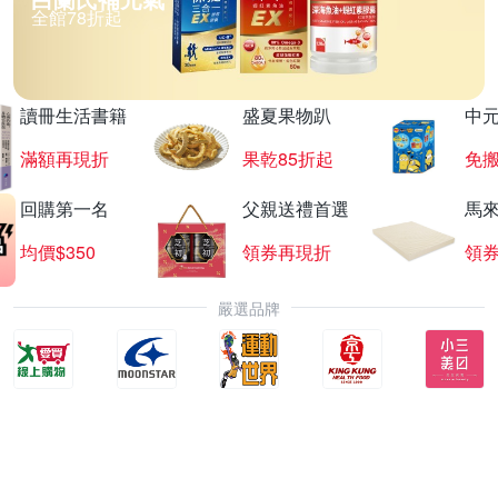
全館78折起
讀冊生活書籍
盛夏果物趴
中
滿額再現折
果乾85折起
免
回購第一名
父親送禮首選
馬
均價$350
領券再現折
領
嚴選品牌