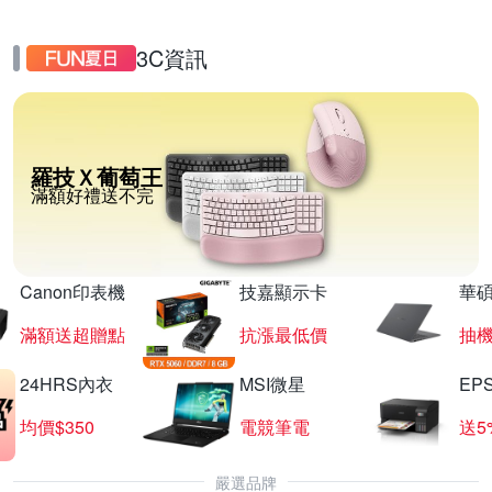
3C資訊
羅技Ｘ葡萄王
滿額好禮送不完
Canon印表機
技嘉顯示卡
華碩
滿額送超贈點
抗漲最低價
抽
24HRS內衣
MSI微星
EP
均價$350
電競筆電
送5
嚴選品牌