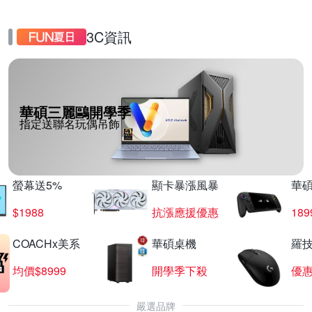
3C資訊
華碩三麗鷗開學季
指定送聯名玩偶吊飾
螢幕送5%
顯卡暴漲風暴
華
$1988
抗漲應援優惠
18
COACHx美系
華碩桌機
羅技
均價$8999
開學季下殺
優
嚴選品牌