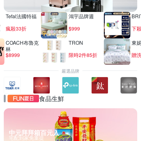
Tefal法國特福
鴻宇品牌週
BRI
瘋殺33折
$999
下殺
COACH布魯克
TRON
東
林
$8999
限時2件85折
贈
嚴選品牌
食品生鮮
中元拜拜箱百元入
宅配到家免重提