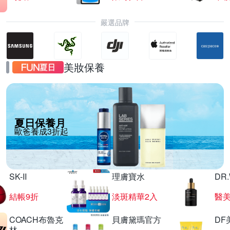
嚴選品牌
美妝保養
夏日保養月
歐爸養成3折起
SK-II
理膚寶水
DR
結帳9折
淡斑精華2入
醫美
COACH布魯克
貝膚黛瑪官方
DF
林