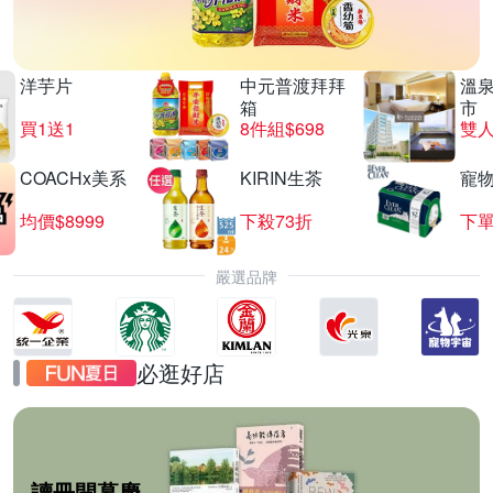
洋芋片
中元普渡拜拜
溫
箱
市
買1送1
8件組$698
COACHx美系
KIRIN生茶
寵
均價$8999
下殺73折
下單
嚴選品牌
必逛好店
讀冊開幕慶