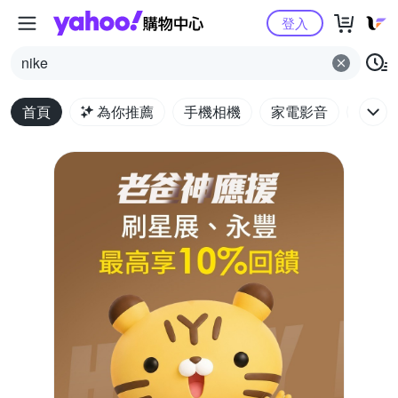
Yahoo購物中心
登入
nike
首頁
為你推薦
手機相機
家電影音
電腦