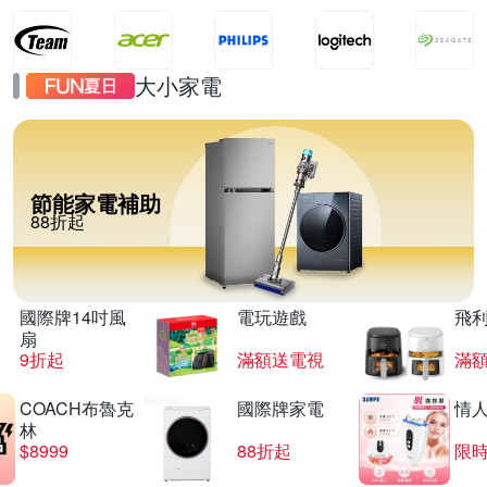
大小家電
節能家電補助
88折起
國際牌14吋風
電玩遊戲
飛
扇
9折起
滿額送電視
滿
COACH布魯克
國際牌家電
情
林
$8999
88折起
限時