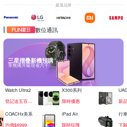
嚴選品牌
數位通訊
三星摺疊新機預購
享無痛升級現省六千
Watch Ultra2
X300系列
UAG
登記送五百超贈點
限時優惠
新
COACHx美系
iPad Air
行
均價$8999
限時狂降
下殺