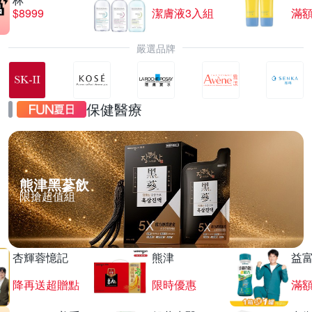
$8999
潔膚液3入組
滿額
嚴選品牌
保健醫療
熊津黑蔘飲
限搶超值組
杏輝蓉憶記
熊津
益
降再送超贈點
限時優惠
滿