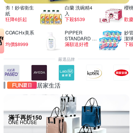
夯！鈔省衛生
白蘭 洗碗精4
櫻
紙
入
狂降6折起
下殺$539
歡慶
COACHx美系
PiPPER
妙管
STANDARD 沛
潔球
均價$8999
滿額送好禮
下殺
柏
嚴選品牌
居家生活
滿千再折150
ONE HOUSE