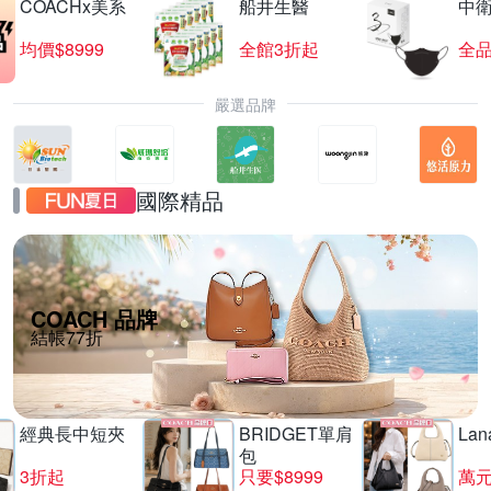
COACHx美系
船井生醫
中
均價$8999
全館3折起
全品
嚴選品牌
國際精品
COACH 品牌
結帳77折
經典長中短夾
BRIDGET單肩
La
包
3折起
只要$8999
萬