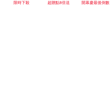
限時下殺
超贈點8倍送
開幕慶最後倒數