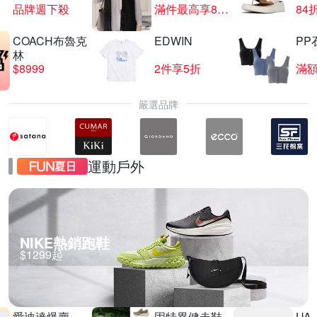
品牌週下殺
滿件最高享85折
84
COACH布魯克
EDWIN
PP
Duyan竹漾寢飾 限時優惠
林
$8999
2件享5折
滿額
滿1件享95折
嚴選品牌
運動戶外
NIKE熱銷跑鞋
$1299起
愛迪達爆賣
固特異健走鞋
UA