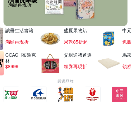
滿額再現折
讀冊生活書籍
盛夏果物趴
中
滿額再現折
果乾85折起
免
COACH布魯克
父親送禮首選
馬
林
$8999
領券再現折
領
嚴選品牌