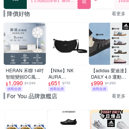
【艾瑪絲品牌券】滿580
【sat
取
享85折！
一件折$
降價好物
看更多
HERAN 禾聯 14吋
【Nike】NK
【adidas 愛迪達】
智能變頻DC風扇
AURA
DAILY 4.0 運動休
1,090
651
999
HDF-14WT760
CRESCENT
閒鞋 男鞋/女鞋 (多
$1,249
$775
$1,290
$
$
$
[限時優惠]
挑戰低價
CROSSBODY 斜
挑戰低價
款任選)
挑戰低價
For You 品牌旗艦店
背包 男女 A-
看更多
HQ4370010