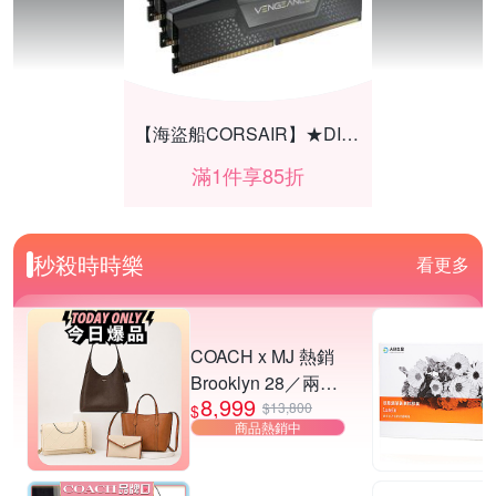
【海盜船CORSAIR】★DIY組件享85折
滿1件享85折
秒殺時時樂
看更多
COACH x MJ 熱銷
Brooklyn 28／兩用
8,999
／斜背包均一價-多
$13,800
$
商品熱銷中
款可選
【海盜船CORSAIR】★DIY組件享9折