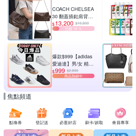
滿1件享9折
COACH CHELSEA
30 翻蓋插釦肩背包
13,200
兩色供選
$16,800
$
已搶 16 ％
爆款$999【adidas
愛迪達】男/女 精選
999
運動鞋休閒鞋 任選
$2,890
$
商品熱銷中
均一價
焦點頻道
點換券
登記送
必逛好店
刷卡/超取
會員專享