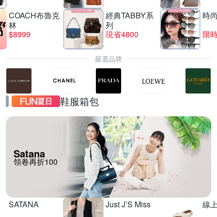
COACH布魯克
經典TABBY系
時
林
列
$8999
現省4800
限時
嚴選品牌
鞋服箱包
Satana
領卷再折100
SATANA
Just J’S Miss
線