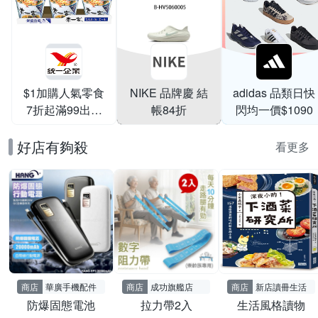
$1加購人氣零食
NIKE 品牌慶 結
adidas 品類日快
7折起滿99出貨
帳84折
閃均一價$1090
滿199打95折
好店有夠殺
看更多
商店
華廣手機配件
商店
成功旗艦店
商店
新店讀冊生活
防爆固態電池
拉力帶2入
生活風格讀物