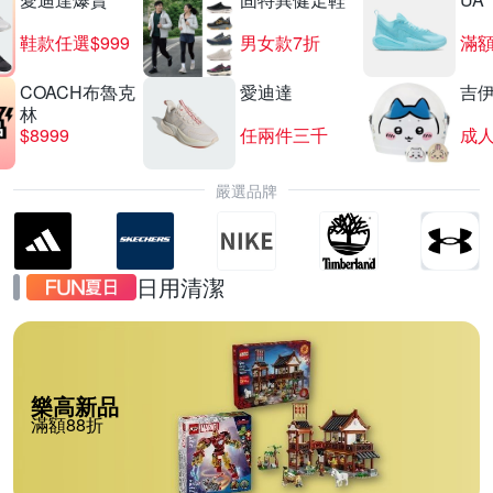
鞋款任選$999
男女款7折
滿額
COACH布魯克
愛迪達
吉
林
$8999
任兩件三千
嚴選品牌
日用清潔
樂高新品
滿額88折