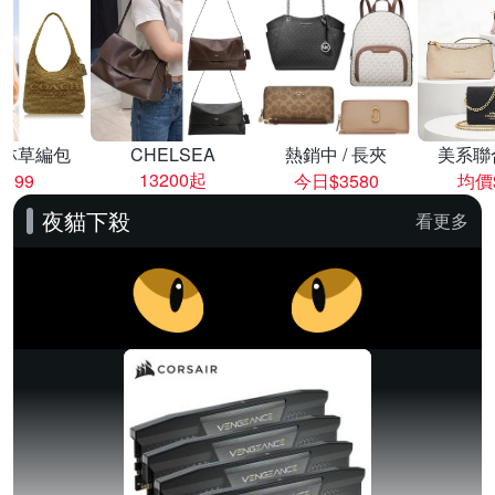
林草編包
CHELSEA
熱銷中 / 長夾
美系聯
13200起
8999
今日$3580
均價$
夜貓下殺
看更多