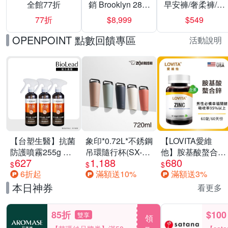
全館77折
銷 Brooklyn 28／
早安褲/奢柔褲/熊
兩用／斜背包均
抱安睡褲 超值組
77折
$8,999
$549
一價-多款可選
任選一組 -生理
褲/衛生棉褲(無痕
OPENPOINT 點數回饋專區
活動說明
褲18片、安睡褲
24片)
【台塑生醫】抗菌
象印*0.72L*不銹鋼
【LOVITA愛維
防護噴霧255g 三
吊環隨行杯(SX-
他】胺基酸螯合鋅
627
1,188
680
入組
LA72H)
x2瓶30mg素食錠
$
$
$
6折起
滿額送10%
滿額送3%
(鋅錠)
本日神券
看更多
85折
$100
雙享
領