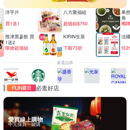
洋芋片
八方聚福組
果
券
買1送1
超值組$750
獨降
熊津黑蔘飲 買
KIRIN生茶
法
1送2
限搶超值組
下殺73折
任2
嚴選品牌
必逛好店
愛買線上購物
中元採買一鍵購