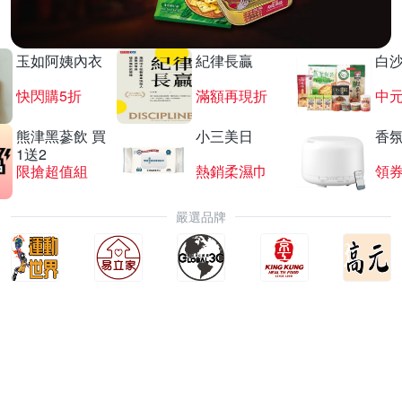
玉如阿姨內衣
紀律長贏
白
快閃購5折
滿額再現折
中
熊津黑蔘飲 買
小三美日
香氛
1送2
限搶超值組
熱銷柔濕巾
領
嚴選品牌