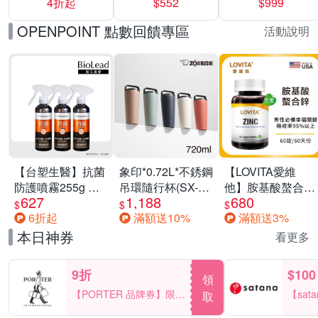
4折起
$552
$999
運動鞋休閒鞋 任
選均一價
OPENPOINT 點數回饋專區
活動說明
【台塑生醫】抗菌
象印*0.72L*不銹鋼
【LOVITA愛維
防護噴霧255g 三
吊環隨行杯(SX-
他】胺基酸螯合鋅
627
1,188
680
入組
LA72H)
x2瓶30mg素食錠
$
$
$
6折起
滿額送10%
滿額送3%
(鋅錠)
本日神券
看更多
9折
$100
領
【PORTER 品牌券】限時
【sat
取
2天 滿2000享9折
一件折$