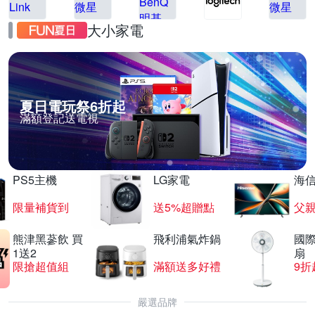
大小家電
夏日電玩祭6折起
滿額登記送電視
PS5主機
LG家電
海
限量補貨到
送5%超贈點
父
熊津黑蔘飲 買
飛利浦氣炸鍋
國際
1送2
扇
限搶超值組
滿額送多好禮
9折
嚴選品牌