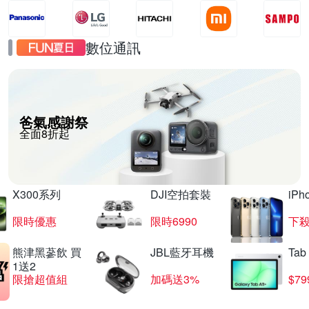
數位通訊
爸氣感謝祭
全面8折起
X300系列
DJI空拍套裝
iP
限時優惠
限時6990
下殺
熊津黑蔘飲 買
JBL藍牙耳機
Tab
1送2
限搶超值組
加碼送3%
$79