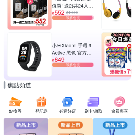
值買1送2(共24入
552
組)
$1,656
$
即將售完
小米Xiaomi 手環 9
Active 黑色 官方旗
649
艦館
$
即將售完
焦點頻道
點換券
登記送
必逛好店
刷卡/超取
會員專享