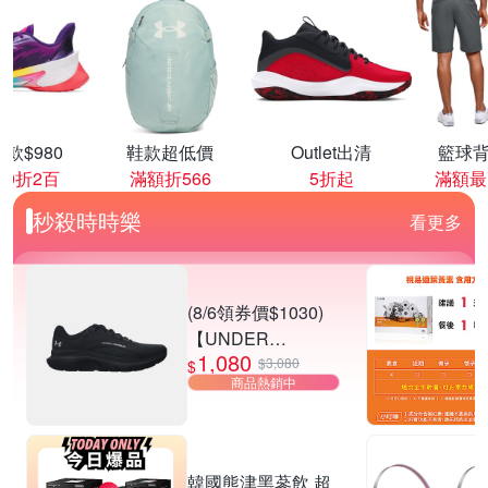
款$980
鞋款超低價
Outlet出清
籃球背
00折2百
滿額折566
5折起
滿額最
秒殺時時樂
看更多
(8/6領券價$1030)
【UNDER
1,080
ARMOUR】UA
$3,080
$
商品熱銷中
Charged Rogue 5
SE 慢跑鞋 男女款
多款任選
韓國熊津黑蔘飲 超