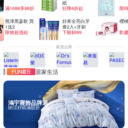
紙
滿1688享88折
狂降6折起
限
熊津黑蔘飲 買
好來全亮白牙
櫻
1送2
膏2入+牙刷
限搶超值組
下殺$999
歡慶
嚴選品牌
居家生活
鴻宇寢飾品牌週
納涼好眠滿額折