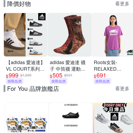
降價好物
看更多
【adidas 愛迪達】
adidas 愛迪達 襪
Roots女裝-
VL COURT系列
子 中筒襪 運動襪
RELAXED
999
505
691
運動休閒鞋 男鞋/
三葉草 TIE DYE
COOPER 短袖上
$1,290
$531
$
$
$
女鞋 (多款任選)
挑戰低價
CREW 咖紅
挑戰低價
衣-淡莓紫
挑戰低價
For You 品牌旗艦店
IJ6672
看更多