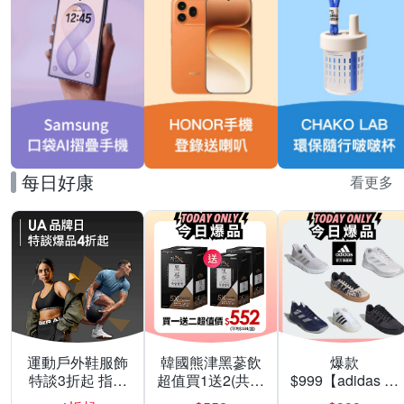
每日好康
看更多
運動戶外鞋服飾
韓國熊津黑蔘飲
爆款
特談3折起 指定
超值買1送2(共24
$999【adidas 愛
滿額再折100
入組)
迪達】男/女 精選