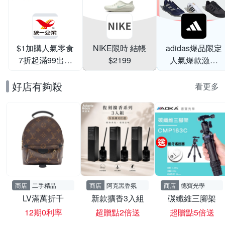
$1加購人氣零食
NIKE限時 結帳
adidas爆品限定
7折起滿99出貨
$2199
人氣爆款激降
滿199打95折
$999
好店有夠殺
看更多
商店
二手精品
商店
阿克黑香氛
商店
德寶光學
LV滿萬折千
新款擴香3入組
碳纖維三腳架
12期0利率
超贈點2倍送
超贈點5倍送