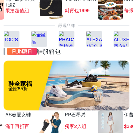
1送2
限搶超值組
斜背包1999
每張
嚴選品牌
鞋服箱包
鞋全家福
全館85折
AS春夏女鞋
PP石墨烯
伊
滿千再折百
獨家2入組
$3