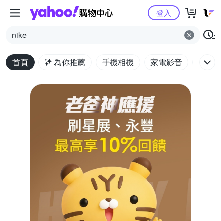
Yahoo購物中心
登入
nike
首頁
為你推薦
手機相機
家電影音
電腦