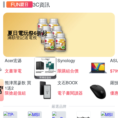
3C資訊
夏日電玩祭6折起
滿額登記送電視
Acer宏碁
Synology
AS
文書筆電
限購組合價
$7
熊津黑蔘飲 買
文石BOOX
羅技
1送2
限搶超值組
電子書閱讀器
優
嚴選品牌