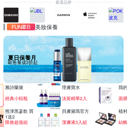
嚴選品牌
美妝保養
夏日保養月
歐爸養成3折起
雅詩蘭黛
理膚寶水
我
經典小棕瓶
淡斑精華2入
面膜
熊津黑蔘飲 買
貝膚黛瑪官方
植
1送2
限搶超值組
潔膚液3入組
結帳