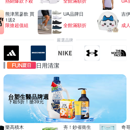
熱銷爆款下殺
全館滿額折
UA
熊津黑蔘飲 買
UA品牌日
吉
1送2
限搶超值組
全館滿額折
嚴選品牌
日用清潔
台塑生醫品牌週
下殺5折！搶39元
樂高積木
夯！鈔省衛生
奇