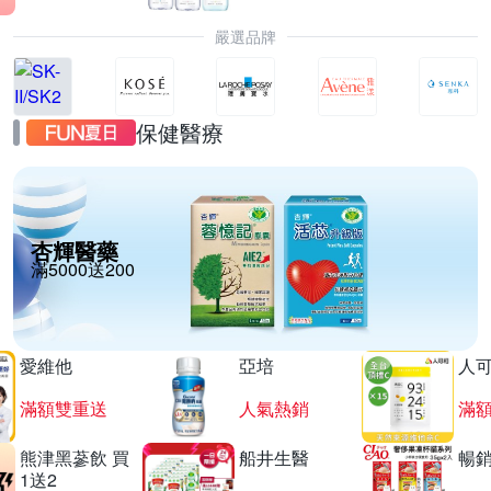
嚴選品牌
保健醫療
杏輝醫藥
滿5000送200
愛維他
亞培
人
滿額雙重送
人氣熱銷
滿
熊津黑蔘飲 買
船井生醫
暢
1送2