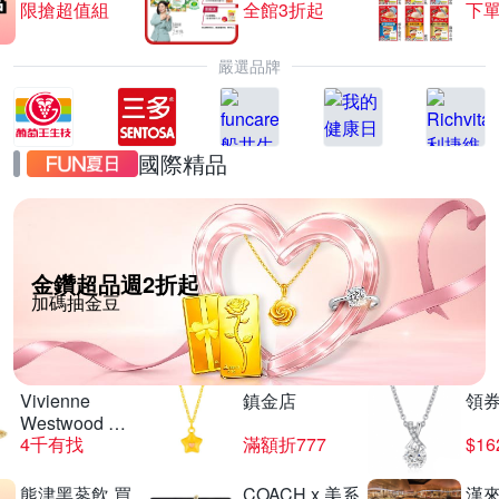
限搶超值組
全館3折起
下單
嚴選品牌
國際精品
金鑽超品週2折起
加碼抽金豆
Vivienne
鎮金店
領
Westwood 經
4千有找
滿額折777
$16
典
熊津黑蔘飲 買
COACH x 美系
漢