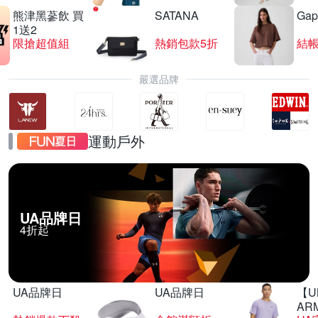
熊津黑蔘飲 買
SATANA
Gap
1送2
限搶超值組
熱銷包款5折
結帳
嚴選品牌
運動戶外
UA品牌日
4折起
UA品牌日
UA品牌日
【U
AR