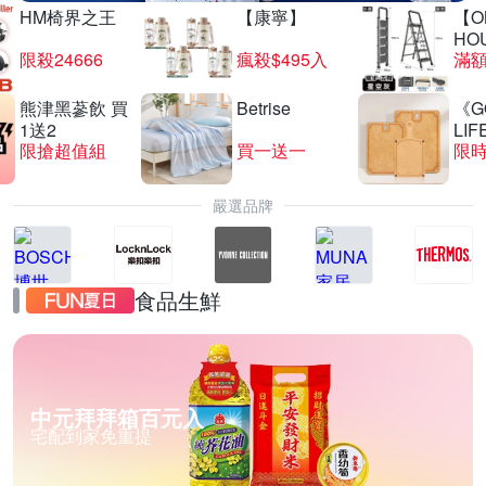
HM椅界之王
【康寧】
【O
HO
限殺24666
瘋殺$495入
滿
熊津黑蔘飲 買
Betrise
《G
1送2
LIF
限搶超值組
買一送一
限時
嚴選品牌
食品生鮮
中元拜拜箱百元入
宅配到家免重提