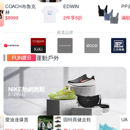
COACH布魯克
EDWIN
PP
林
$8999
2件享5折
滿額
嚴選品牌
運動戶外
NIKE熱銷跑鞋
$1299起
愛迪達爆賣
固特異健走鞋
UA