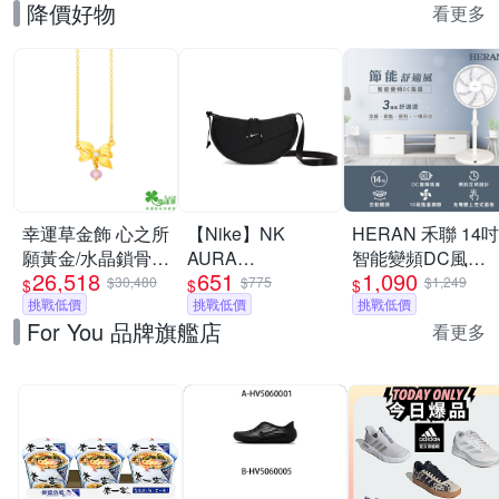
降價好物
看更多
幸運草金飾 心之所
【Nike】NK
HERAN 禾聯 14吋
願黃金/水晶鎖骨項
AURA
智能變頻DC風扇
26,518
651
1,090
鍊
CRESCENT
HDF-14WT760
$30,480
$775
$1,249
$
$
$
挑戰低價
CROSSBODY 斜
挑戰低價
[限時優惠]
挑戰低價
For You 品牌旗艦店
背包 男女 A-
看更多
HQ4370010