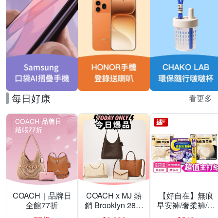
每日好康
看更多
COACH｜品牌日
COACH x MJ 熱
【好自在】無痕
全館77折
銷 Brooklyn 28／
早安褲/奢柔褲/熊
兩用／斜背包均
抱安睡褲 超值組