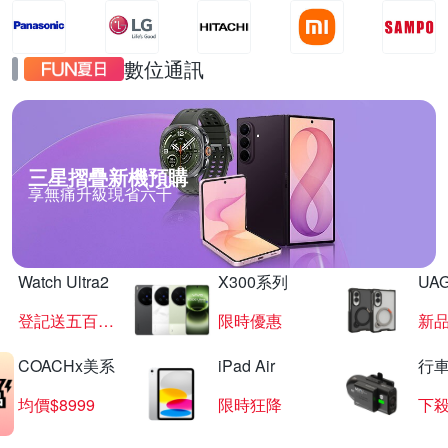
數位通訊
三星摺疊新機預購
享無痛升級現省六千
Watch Ultra2
X300系列
UAG
登記送五百超贈點
限時優惠
新
COACHx美系
iPad Air
行
均價$8999
限時狂降
下殺