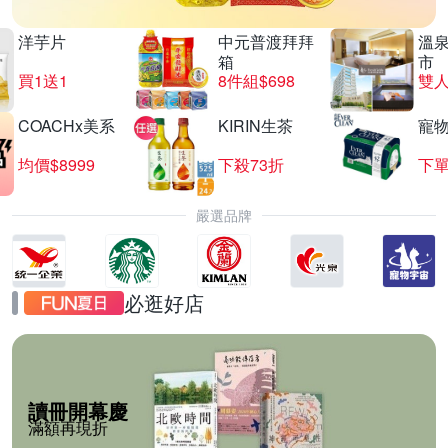
洋芋片
中元普渡拜拜
溫
箱
市
買1送1
8件組$698
COACHx美系
KIRIN生茶
寵
均價$8999
下殺73折
下單
嚴選品牌
必逛好店
讀冊開幕慶
滿額再現折