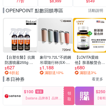
77折
$8,999
$549
一價-多款可選
任選一組 -生理
褲/衛生棉褲(無痕
OPENPOINT 點數回饋專區
活動說明
褲18片、安睡褲
24片)
【台塑生醫】抗菌
象印*0.72L*不銹鋼
【LOVITA愛維
防護噴霧255g 三
吊環隨行杯(SX-
他】胺基酸螯合鋅
627
1,188
680
入組
LA72H)
x2瓶30mg素食錠
$
$
$
6折起
滿額送10%
滿額送3%
(鋅錠)
本日神券
看更多
$100
$250
雙享
領
【satana 品牌券】品牌週
【葡萄
取
一件折$100
品滿29