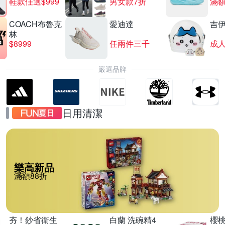
鞋款任選$999
男女款7折
滿額
COACH布魯克
愛迪達
吉
林
$8999
任兩件三千
嚴選品牌
日用清潔
樂高新品
滿額88折
夯！鈔省衛生
白蘭 洗碗精4
櫻