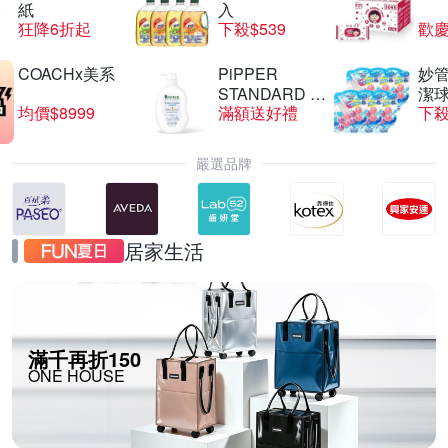
紙
入
狂降6折起
下殺$539
歡慶
COACHx美系
PiPPER
妙管
STANDARD 沛
潔球
均價$8999
滿額送好禮
下殺
柏
嚴選品牌
居家生活
滿千再折150
ONE HOUSE