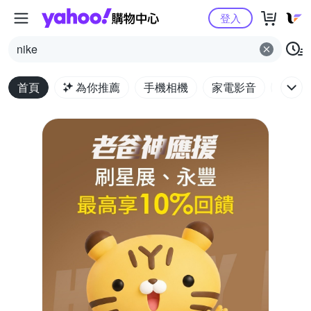
Yahoo購物中心
登入
nike
首頁
為你推薦
手機相機
家電影音
電腦