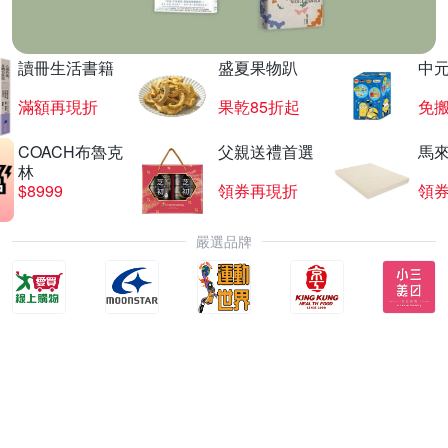
讀冊生活書籍
盛夏果物趴
中
滿額再現折
果乾85折起
免
COACH布魯克
父親送禮首選
馬
林
$8999
領券再現折
領
嚴選品牌