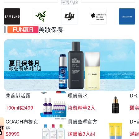
嚴選品牌
美妝保養
夏日保養月
歐爸養成3折起
蘭蔻賦活露
理膚寶水
DR
100ml$2499
淡斑精華2入
醫美
COACH布魯克
貝膚黛瑪官方
DF
林
$8999
潔膚液3入組
滿額