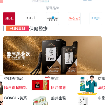
嚴選品牌
保健醫療
熊津黑蔘飲
限搶超值組
杏輝蓉憶記
熊津
益
降再送超贈點
限時優惠
滿
COACHx美系
船井生醫
中