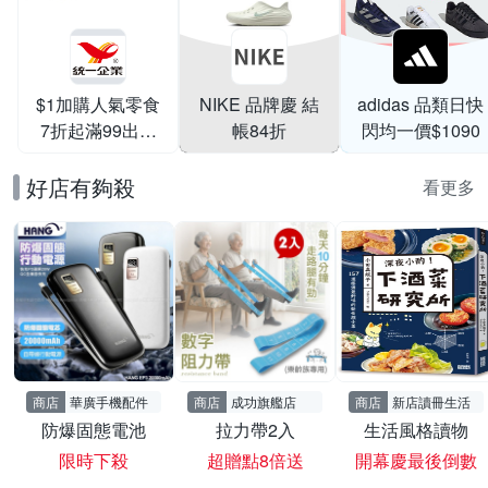
$1加購人氣零食
NIKE 品牌慶 結
adidas 品類日快
7折起滿99出貨
帳84折
閃均一價$1090
滿199打95折
好店有夠殺
看更多
商店
華廣手機配件
商店
成功旗艦店
商店
新店讀冊生活
防爆固態電池
拉力帶2入
生活風格讀物
限時下殺
超贈點8倍送
開幕慶最後倒數