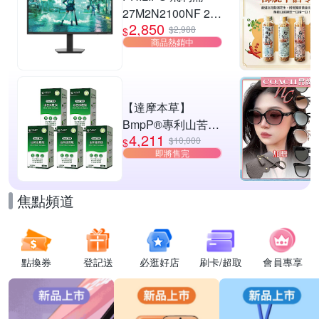
27M2N2100NF 27
2,850
型 IPS FHD 144Hz
$2,988
$
商品熱銷中
電競螢幕
(0.5ms/HDMI/抗藍
光/零閃屏)
【達摩本草】
BmpP®專利山苦瓜
4,211
胜肽x5盒(90顆/盒、
$10,000
$
即將售完
共450顆)
焦點頻道
點換券
登記送
必逛好店
刷卡/超取
會員專享