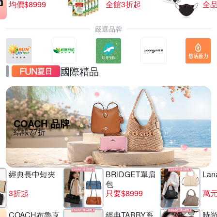
均價$8999
全館3折起
全品
嚴選品牌
國際精品
COACH 品牌
結帳77折
經典長中短夾
BRIDGET單肩
La
包
3折起
只要$8999
萬
COACH布魯克
經典TABBY系
時