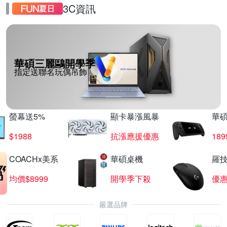
3C資訊
華碩三麗鷗開學季
指定送聯名玩偶吊飾
螢幕送5%
顯卡暴漲風暴
華
$1988
抗漲應援優惠
18
COACHx美系
華碩桌機
羅技
均價$8999
開學季下殺
優
嚴選品牌