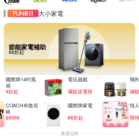
大小家電
節能家電補助
88折起
國際牌14吋風
電玩遊戲
飛
扇
9折起
滿額送電視
滿
COACH布魯克
國際牌家電
情
林
$8999
88折起
限時
嚴選品牌