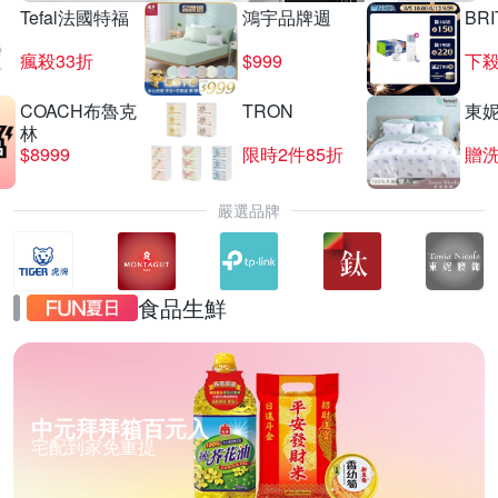
Tefal法國特福
鴻宇品牌週
BRI
瘋殺33折
$999
下殺
COACH布魯克
TRON
東
林
$8999
限時2件85折
贈
嚴選品牌
食品生鮮
中元拜拜箱百元入
宅配到家免重提