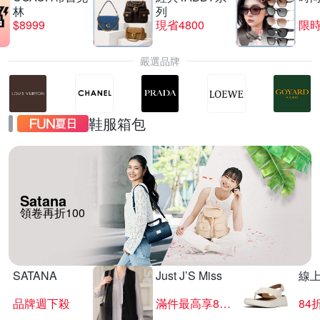
林
列
$8999
現省4800
限時
嚴選品牌
鞋服箱包
Satana
領卷再折100
SATANA
Just J’S Miss
線
品牌週下殺
滿件最高享85折
84