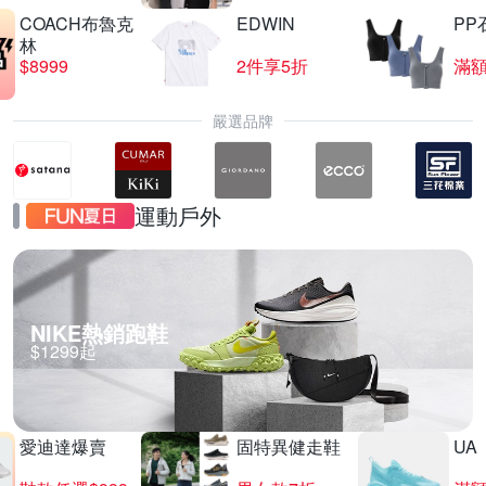
COACH布魯克
EDWIN
PP
林
$8999
2件享5折
滿額
嚴選品牌
運動戶外
NIKE熱銷跑鞋
$1299起
愛迪達爆賣
固特異健走鞋
UA