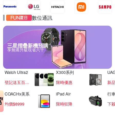
數位通訊
三星摺疊新機預購
享無痛升級現省六千
Watch Ultra2
X300系列
UAG
登記送五百超贈點
限時優惠
新
COACHx美系
iPad Air
行
均價$8999
限時狂降
下殺