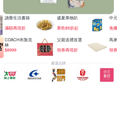
讀冊生活書籍
盛夏果物趴
中
滿額再現折
果乾85折起
免
COACH布魯克
父親送禮首選
馬
林
$8999
領券再現折
領
嚴選品牌