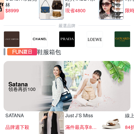
林
列
$8999
現省4800
限時
嚴選品牌
鞋服箱包
Satana
領卷再折100
SATANA
Just J’S Miss
線
品牌週下殺
滿件最高享85折
84