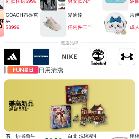
鞋款任選$999
男女款7折
滿額
COACH布魯克
愛迪達
吉
林
$8999
任兩件三千
嚴選品牌
日用清潔
樂高新品
滿額88折
夯！鈔省衛生
白蘭 洗碗精4
櫻