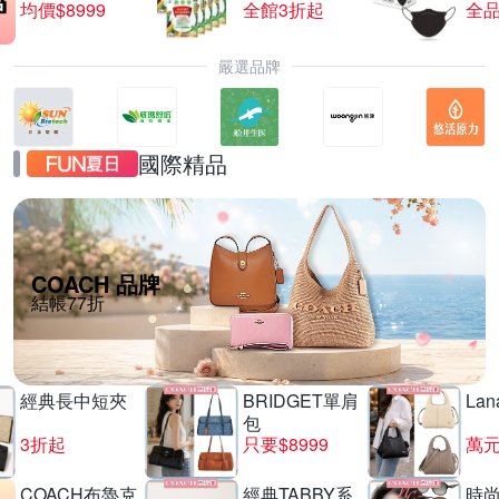
均價$8999
全館3折起
全品
嚴選品牌
國際精品
COACH 品牌
結帳77折
經典長中短夾
BRIDGET單肩
La
包
3折起
只要$8999
萬
COACH布魯克
經典TABBY系
時