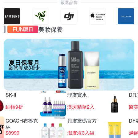
嚴選品牌
美妝保養
夏日保養月
歐爸養成3折起
SK-II
理膚寶水
DR
結帳9折
淡斑精華2入
醫美
COACH布魯克
貝膚黛瑪官方
DF
林
$8999
潔膚液3入組
滿額