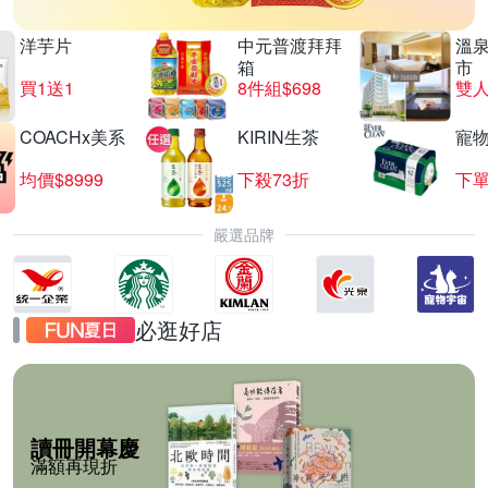
洋芋片
中元普渡拜拜
溫
箱
市
買1送1
8件組$698
COACHx美系
KIRIN生茶
寵
均價$8999
下殺73折
下單
嚴選品牌
必逛好店
讀冊開幕慶
滿額再現折