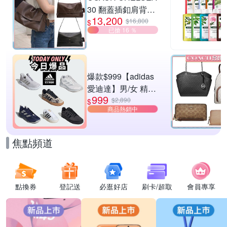
30 翻蓋插釦肩背包
13,200
兩色供選
$16,800
$
已搶 16 ％
爆款$999【adidas
愛迪達】男/女 精選
999
運動鞋休閒鞋 任選
$2,890
$
商品熱銷中
均一價
焦點頻道
點換券
登記送
必逛好店
刷卡/超取
會員專享