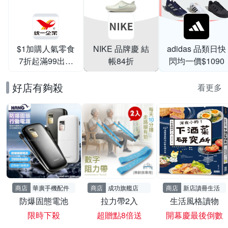
$1加購人氣零食
NIKE 品牌慶 結
adidas 品類日快
7折起滿99出貨
帳84折
閃均一價$1090
滿199打95折
好店有夠殺
看更多
商店
華廣手機配件
商店
成功旗艦店
商店
新店讀冊生活
防爆固態電池
拉力帶2入
生活風格讀物
限時下殺
超贈點8倍送
開幕慶最後倒數