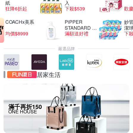
紙
入
狂降6折起
下殺$539
歡慶
COACHx美系
PiPPER
妙管
STANDARD 沛
潔球
均價$8999
滿額送好禮
下殺
柏
嚴選品牌
居家生活
滿千再折150
ONE HOUSE