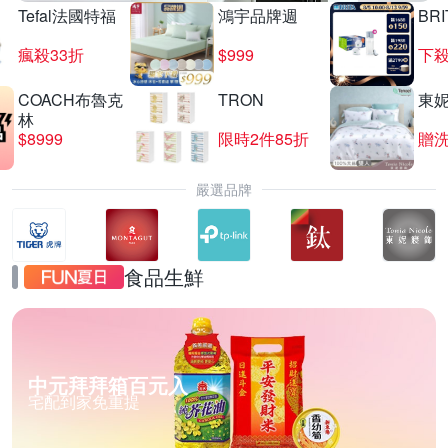
Tefal法國特福
鴻宇品牌週
BRI
瘋殺33折
$999
下殺
COACH布魯克
TRON
東
林
$8999
限時2件85折
贈
嚴選品牌
食品生鮮
中元拜拜箱百元入
宅配到家免重提