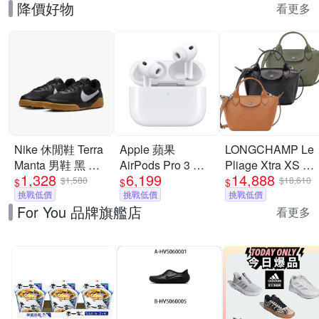
降價好物
看更多
Nike 休閒鞋 Terra
Apple 蘋果
LONGCHAMP Le
Manta 男鞋 黑 白
AirPods Pro 3 主
Pliage Xtra XS 奔
1,328
6,199
14,888
膠底 復古
動式降噪 藍芽耳機
馬烙印牛皮斜背水
$1,580
$18,610
$
$
$
HQ4502-003
挑戰低價
原廠保固 公司貨
挑戰低價
餃包-多色可選
挑戰低價
For You 品牌旗艦店
USB-C MagSafe
看更多