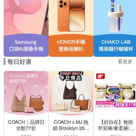
每日好康
看更多
COACH｜品牌日
COACH x MJ 熱
【好自在】無痕
全館77折
銷 Brooklyn 28／
早安褲/奢柔褲/熊
兩用／斜背包均
抱安睡褲 超值組