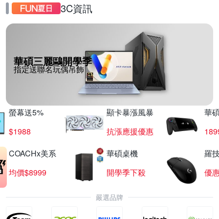
3C資訊
華碩三麗鷗開學季
指定送聯名玩偶吊飾
螢幕送5%
顯卡暴漲風暴
華
$1988
抗漲應援優惠
18
COACHx美系
華碩桌機
羅技
均價$8999
開學季下殺
優
嚴選品牌