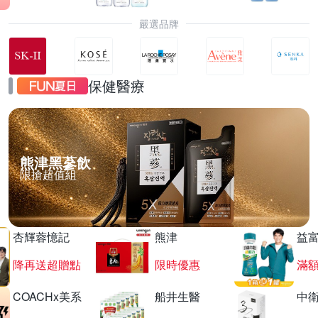
嚴選品牌
保健醫療
熊津黑蔘飲
限搶超值組
杏輝蓉憶記
熊津
益
降再送超贈點
限時優惠
滿
COACHx美系
船井生醫
中