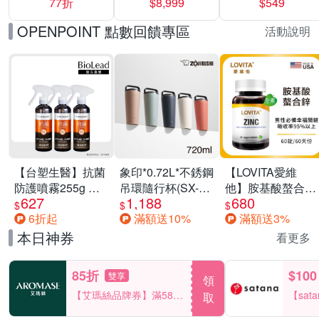
77折
$8,999
$549
一價-多款可選
任選一組 -生理
褲/衛生棉褲(無痕
OPENPOINT 點數回饋專區
活動說明
褲18片、安睡褲
24片)
【台塑生醫】抗菌
象印*0.72L*不銹鋼
【LOVITA愛維
防護噴霧255g 三
吊環隨行杯(SX-
他】胺基酸螯合鋅
627
1,188
680
入組
LA72H)
x2瓶30mg素食錠
$
$
$
6折起
滿額送10%
滿額送3%
(鋅錠)
本日神券
看更多
85折
$100
雙享
領
【艾瑪絲品牌券】滿580
【sat
取
享85折！
一件折$