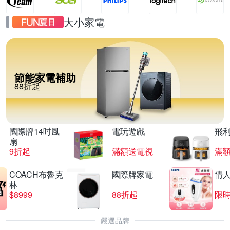
大小家電
節能家電補助
88折起
國際牌14吋風
電玩遊戲
飛
扇
9折起
滿額送電視
滿
COACH布魯克
國際牌家電
情
林
$8999
88折起
限時
嚴選品牌