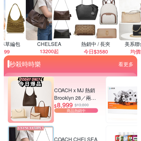
林草編包
CHELSEA
熱銷中 / 長夾
美系聯
13200起
8999
今日$3580
均價$
秒殺時時樂
看更多
COACH x MJ 熱銷
Brooklyn 28／兩用
8,999
／斜背包均一價-多
$13,800
$
商品熱銷中
款可選
COACH CHELSEA