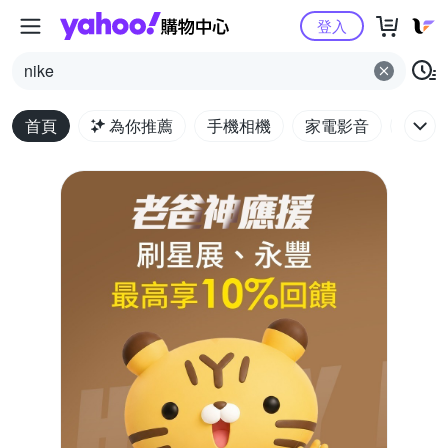
Yahoo購物中心
登入
nike
首頁
為你推薦
手機相機
家電影音
電腦