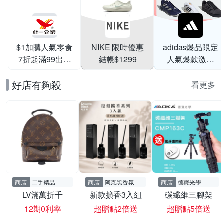
$1加購人氣零食
NIKE 限時優惠
adidas爆品限定
7折起滿99出貨
結帳$1299
人氣爆款激降
滿199打95折
$999
好店有夠殺
看更多
商店
二手精品
商店
阿克黑香氛
商店
德寶光學
LV滿萬折千
新款擴香3入組
碳纖維三腳架
12期0利率
超贈點2倍送
超贈點5倍送