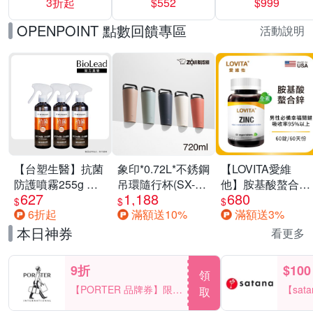
3折起
$552
$999
運動鞋休閒鞋 任
選均一價
OPENPOINT 點數回饋專區
活動說明
【台塑生醫】抗菌
象印*0.72L*不銹鋼
【LOVITA愛維
防護噴霧255g 三
吊環隨行杯(SX-
他】胺基酸螯合鋅
627
1,188
680
入組
LA72H)
x2瓶30mg素食錠
$
$
$
6折起
滿額送10%
滿額送3%
(鋅錠)
本日神券
看更多
9折
$100
領
【PORTER 品牌券】限時
【sat
取
2天 滿2000享9折
一件折$