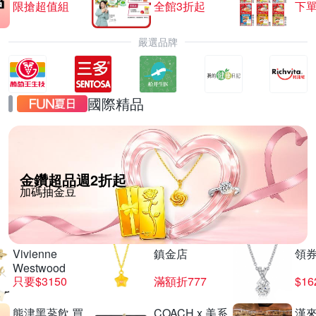
限搶超值組
全館3折起
下單
嚴選品牌
國際精品
金鑽超品週2折起
加碼抽金豆
Vivienne
鎮金店
領
Westwood
只要$3150
滿額折777
$16
熊津黑蔘飲 買
COACH x 美系
漢