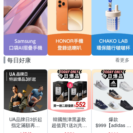
每日好康
看更多
UA品牌日3折起
韓國熊津黑蔘飲
爆款
指定滿額再折
超值買1送2(共24
$999【adidas 愛
200
入組)
迪達】男/女 精選