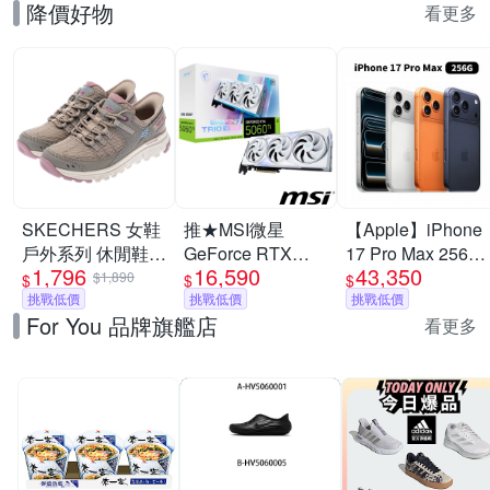
降價好物
看更多
SKECHERS 女鞋
推★MSI微星
【Apple】iPhone
戶外系列 休閒鞋
GeForce RTX
17 Pro Max 256G
1,796
16,590
43,350
瞬穿舒適科技
5060 Ti 8G
6.9吋 手機
$1,890
$
$
$
SUMMITS AT -
挑戰低價
GAMING TRIO
挑戰低價
挑戰低價
For You 品牌旗艦店
180270TPMT
OC WHITE 顯示卡
看更多