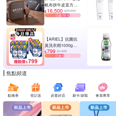
帆布拼牛皮直方肩
16,500
斜背郵差包-2款可
$29,600
$
已搶 70 ％
選
【ARIEL】抗菌抗
臭洗衣精1030g補
799
充包 X8 (抗菌去漬/
$1,499
$
已搶 55 ％
室內晾曬) 兩款任選
焦點頻道
點換券
登記送
必逛好店
刷卡/超取
會員專享