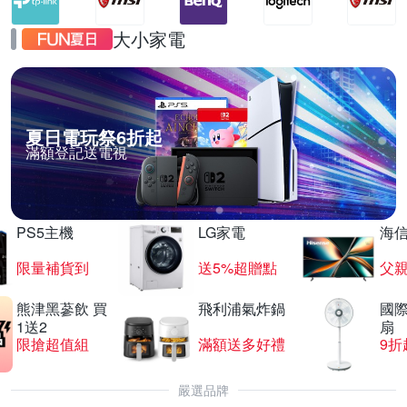
大小家電
夏日電玩祭6折起
滿額登記送電視
PS5主機
LG家電
海
限量補貨到
送5%超贈點
父
熊津黑蔘飲 買
飛利浦氣炸鍋
國際
1送2
扇
限搶超值組
滿額送多好禮
9折
嚴選品牌