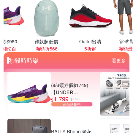
款$980
鞋款超低價
Outlet出清
籃球背
00折2百
滿額折566
5折起
滿額最
秒殺時時樂
看更多
(8/6領券價$1749)
【UNDER
1,799
ARMOUR】UA
$5,980
$
商品熱銷中
CURRY SERIES 7
籃球鞋 多款任選
BALLY Bhenn 老花