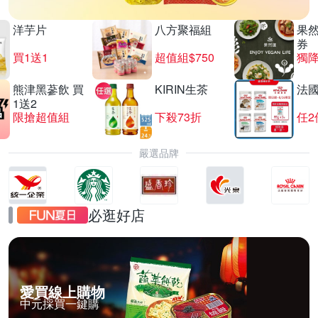
洋芋片
八方聚福組
果
券
買1送1
超值組$750
獨降
熊津黑蔘飲 買
KIRIN生茶
法
1送2
限搶超值組
下殺73折
任2
嚴選品牌
必逛好店
愛買線上購物
中元採買一鍵購