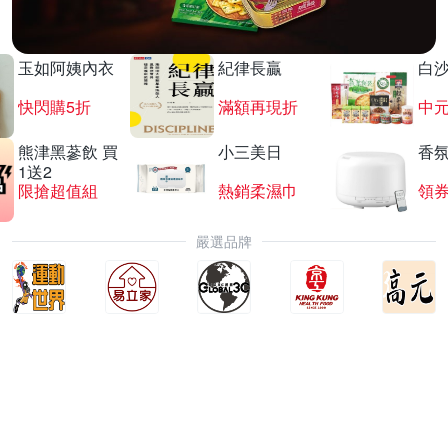
玉如阿姨內衣
紀律長贏
白
快閃購5折
滿額再現折
中
熊津黑蔘飲 買
小三美日
香氛
1送2
限搶超值組
熱銷柔濕巾
領
嚴選品牌