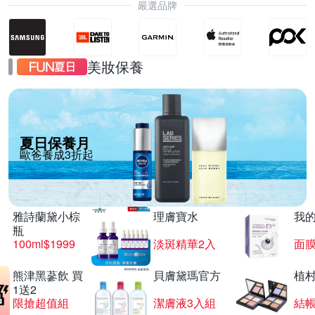
嚴選品牌
美妝保養
夏日保養月
歐爸養成3折起
雅詩蘭黛小棕
理膚寶水
我
瓶
100ml$1999
淡斑精華2入
面膜
熊津黑蔘飲 買
貝膚黛瑪官方
植
1送2
限搶超值組
潔膚液3入組
結帳