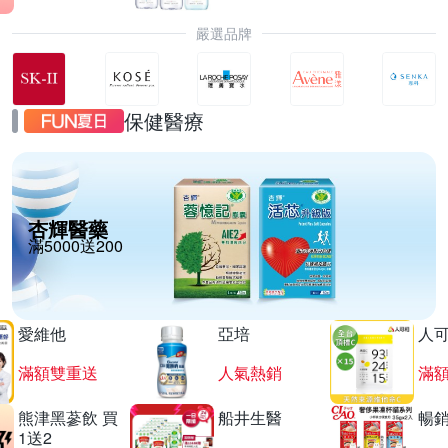
嚴選品牌
保健醫療
杏輝醫藥
滿5000送200
愛維他
亞培
人
滿額雙重送
人氣熱銷
滿
熊津黑蔘飲 買
船井生醫
暢
1送2