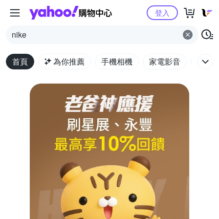
Yahoo購物中心
登入
nike
首頁
為你推薦
手機相機
家電影音
電腦