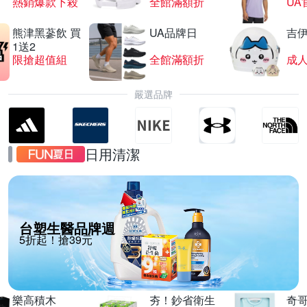
熱銷爆款下殺
全館滿額折
UA
熊津黑蔘飲 買
UA品牌日
吉
1送2
限搶超值組
全館滿額折
嚴選品牌
日用清潔
台塑生醫品牌週
5折起！搶39元
樂高積木
夯！鈔省衛生
奇