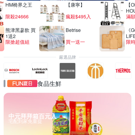
HM椅界之王
【康寧】
【O
HO
限殺24666
瘋殺$495入
滿
熊津黑蔘飲 買
Betrise
《G
1送2
LIF
限搶超值組
買一送一
限時
嚴選品牌
食品生鮮
中元拜拜箱百元入
宅配到家免重提