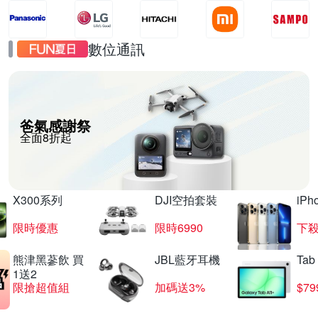
數位通訊
爸氣感謝祭
全面8折起
X300系列
DJI空拍套裝
iP
限時優惠
限時6990
下殺
熊津黑蔘飲 買
JBL藍牙耳機
Tab
1送2
限搶超值組
加碼送3%
$79