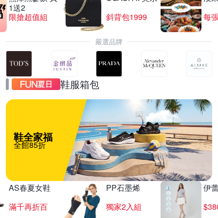
1送2
限搶超值組
斜背包1999
每張
嚴選品牌
鞋服箱包
鞋全家福
全館85折
AS春夏女鞋
PP石墨烯
伊
滿千再折百
獨家2入組
$3