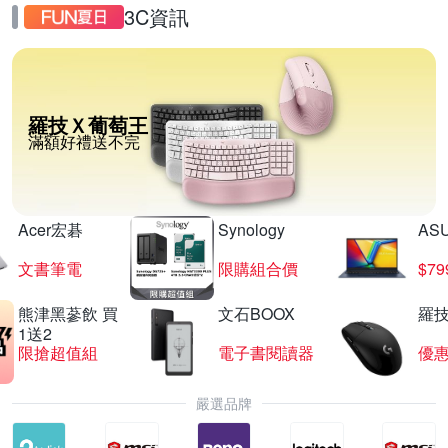
3C資訊
羅技Ｘ葡萄王
滿額好禮送不完
Acer宏碁
Synology
AS
文書筆電
限購組合價
$7
熊津黑蔘飲 買
文石BOOX
羅技
1送2
限搶超值組
電子書閱讀器
優
嚴選品牌