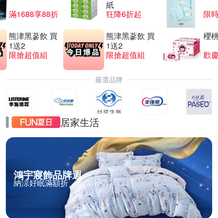
紙
滿1688享88折
狂降6折起
限
熊津黑蔘飲 買
熊津黑蔘飲 買
櫻
1送2
1送2
限搶超值組
限搶超值組
歡慶
嚴選品牌
居家生活
鴻宇寢飾品牌週
納涼好眠滿額折