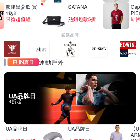
熊津黑蔘飲 買
SATANA
Gap
1送2
PIE
限搶超值組
熱銷包款5折
結帳
嚴選品牌
運動戶外
UA品牌日
4折起
UA品牌日
UA品牌日
【U
AR