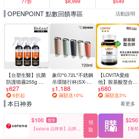
77折
$8,999
$549
一價-多款可選
任選一組 -生理
褲/衛生棉褲(無痕
OPENPOINT 點數回饋專區
活動說明
褲18片、安睡褲
24片)
【台塑生醫】抗菌
象印*0.72L*不銹鋼
【LOVITA愛維
防護噴霧255g 三
吊環隨行杯(SX-
他】胺基酸螯合鋅
627
1,188
680
入組
LA72H)
x2瓶30mg素食錠
$
$
$
6折起
滿額送10%
滿額送3%
(鋅錠)
本日神券
看更多
$100
$250
雙享
領
【satana 品牌券】品牌週
【葡萄
取
一件折$100
品滿29