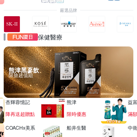
嚴選品牌
保健醫療
熊津黑蔘飲
限搶超值組
杏輝蓉憶記
熊津
益
降再送超贈點
限時優惠
滿
COACHx美系
船井生醫
中