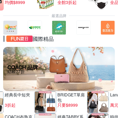
均價$8999
全館3折起
全品
嚴選品牌
國際精品
COACH 品牌
結帳77折
經典長中短夾
BRIDGET單肩
La
包
3折起
只要$8999
萬
COACH布魯克
經典TABBY系
時