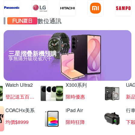
數位通訊
三星摺疊新機預購
享無痛升級現省六千
Watch Ultra2
X300系列
UAG
登記送五百超贈點
限時優惠
新
COACHx美系
iPad Air
行
均價$8999
限時狂降
下殺