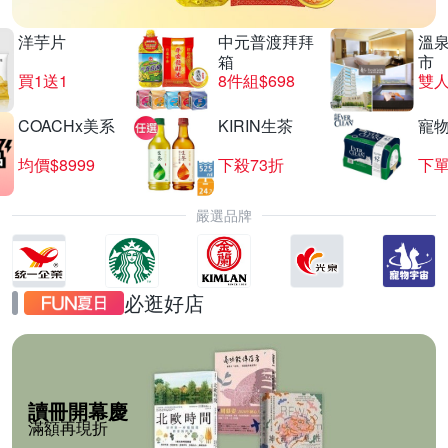
洋芋片
中元普渡拜拜
溫
箱
市
買1送1
8件組$698
COACHx美系
KIRIN生茶
寵
均價$8999
下殺73折
下單
嚴選品牌
必逛好店
讀冊開幕慶
滿額再現折