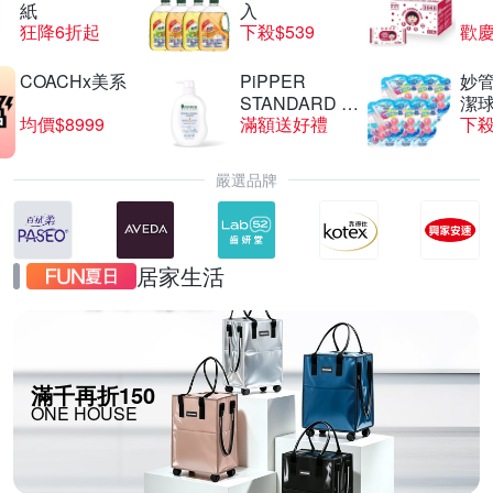
紙
入
狂降6折起
下殺$539
歡慶
COACHx美系
PiPPER
妙管
STANDARD 沛
潔球
均價$8999
滿額送好禮
下殺
柏
嚴選品牌
居家生活
滿千再折150
ONE HOUSE