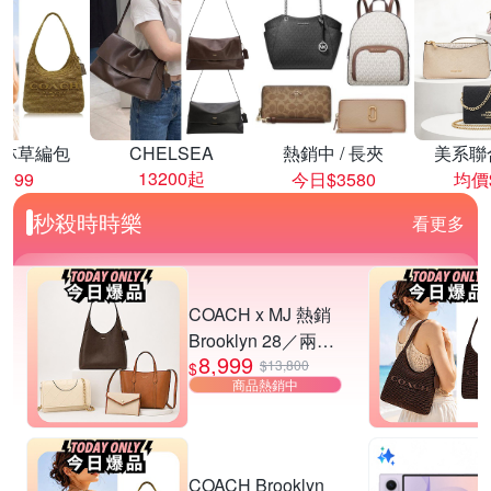
林草編包
CHELSEA
熱銷中 / 長夾
美系聯
13200起
8999
今日$3580
均價$
秒殺時時樂
看更多
COACH x MJ 熱銷
Brooklyn 28／兩用
8,999
／斜背包均一價-多
$13,800
$
商品熱銷中
款可選
COACH Brooklyn