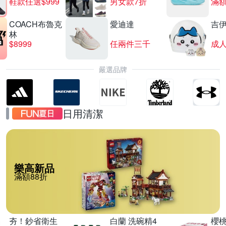
鞋款任選$999
男女款7折
滿額
COACH布魯克
愛迪達
吉
林
$8999
任兩件三千
嚴選品牌
日用清潔
樂高新品
滿額88折
夯！鈔省衛生
白蘭 洗碗精4
櫻