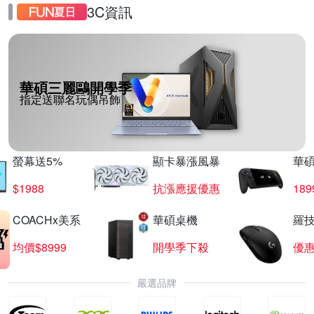
3C資訊
華碩三麗鷗開學季
指定送聯名玩偶吊飾
螢幕送5%
顯卡暴漲風暴
華
$1988
抗漲應援優惠
18
COACHx美系
華碩桌機
羅技
均價$8999
開學季下殺
優
嚴選品牌