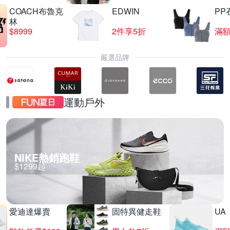
COACH布魯克
EDWIN
PP
林
$8999
2件享5折
滿額
嚴選品牌
運動戶外
NIKE熱銷跑鞋
$1299起
愛迪達爆賣
固特異健走鞋
UA