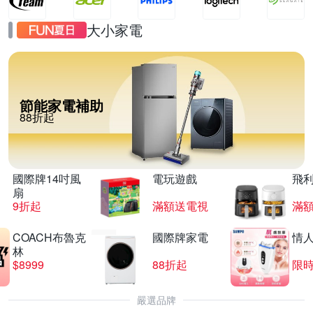
大小家電
節能家電補助
88折起
國際牌14吋風
電玩遊戲
飛
扇
9折起
滿額送電視
滿
COACH布魯克
國際牌家電
情
林
$8999
88折起
限時
嚴選品牌