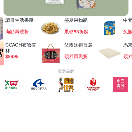
讀冊生活書籍
盛夏果物趴
中
滿額再現折
果乾85折起
免
COACH布魯克
父親送禮首選
馬
林
$8999
領券再現折
領
嚴選品牌