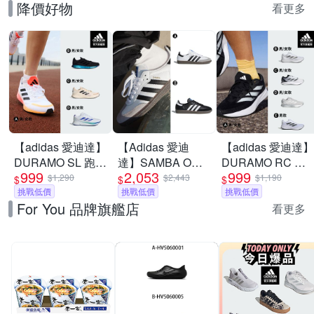
降價好物
看更多
【adidas 愛迪達】
【Adidas 愛迪
【adidas 愛迪達】
DURAMO SL 跑鞋
達】SAMBA OG
DURAMO RC 跑
999
2,053
999
運動鞋 慢跑鞋 男
休閒鞋 德訓鞋 運
鞋 慢跑鞋 運動鞋
$1,290
$2,443
$1,190
$
$
$
鞋/女鞋 (多款任選)
挑戰低價
動鞋 男女 A-
挑戰低價
男鞋/女鞋 (多款任
挑戰低價
For You 品牌旗艦店
B75806 B-B75807
選)
看更多