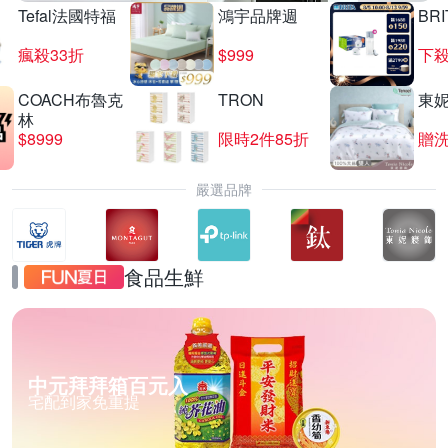
Tefal法國特福
鴻宇品牌週
BRI
瘋殺33折
$999
下殺
COACH布魯克
TRON
東
林
$8999
限時2件85折
贈
嚴選品牌
食品生鮮
中元拜拜箱百元入
宅配到家免重提