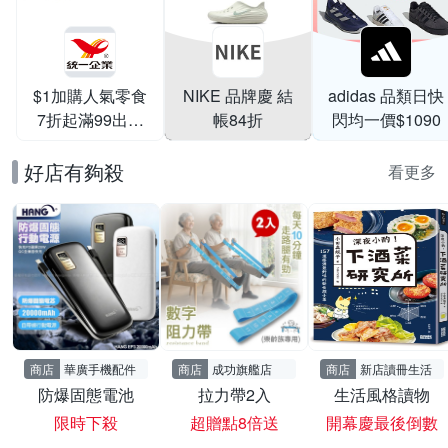
$1加購人氣零食
NIKE 品牌慶 結
adidas 品類日快
7折起滿99出貨
帳84折
閃均一價$1090
滿199打95折
好店有夠殺
看更多
商店
華廣手機配件
商店
成功旗艦店
商店
新店讀冊生活
防爆固態電池
拉力帶2入
生活風格讀物
限時下殺
超贈點8倍送
開幕慶最後倒數