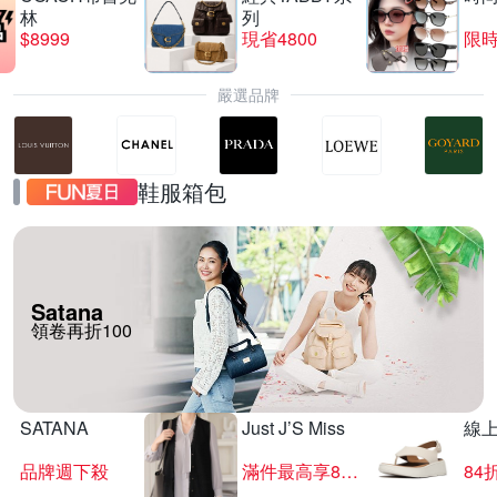
林
列
$8999
現省4800
限時
嚴選品牌
鞋服箱包
Satana
領卷再折100
SATANA
Just J’S Miss
線
品牌週下殺
滿件最高享85折
84