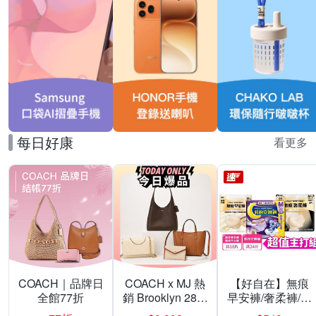
每日好康
看更多
COACH｜品牌日
COACH x MJ 熱
【好自在】無痕
全館77折
銷 Brooklyn 28／
早安褲/奢柔褲/熊
兩用／斜背包均
抱安睡褲 超值組