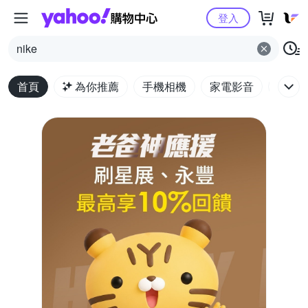
Yahoo購物中心
登入
nike
首頁
為你推薦
手機相機
家電影音
電腦