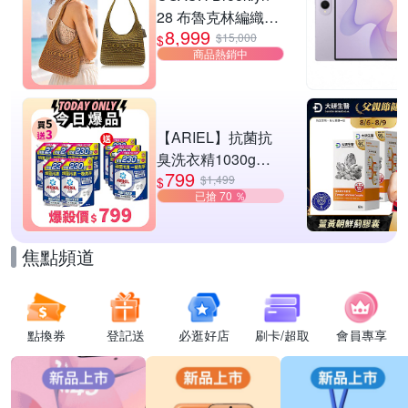
28 布魯克林編織款
8,999
單肩包-橄欖綠
$15,000
$
商品熱銷中
【ARIEL】抗菌抗
臭洗衣精1030g補
799
充包 X8 (抗菌去漬/
$1,499
$
已搶 70 ％
室內晾曬) 兩款任選
焦點頻道
點換券
登記送
必逛好店
刷卡/超取
會員專享