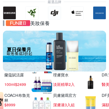
嚴選品牌
美妝保養
夏日保養月
歐爸養成3折起
蘭蔻賦活露
理膚寶水
DR
100ml$2499
淡斑精華2入
醫美
COACH布魯克
貝膚黛瑪官方
DF
林
$8999
潔膚液3入組
滿額