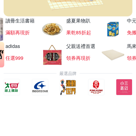
讀冊生活書籍
盛夏果物趴
中
滿額再現折
果乾85折起
免
adidas
父親送禮首選
馬
任選999
領券再現折
領
嚴選品牌