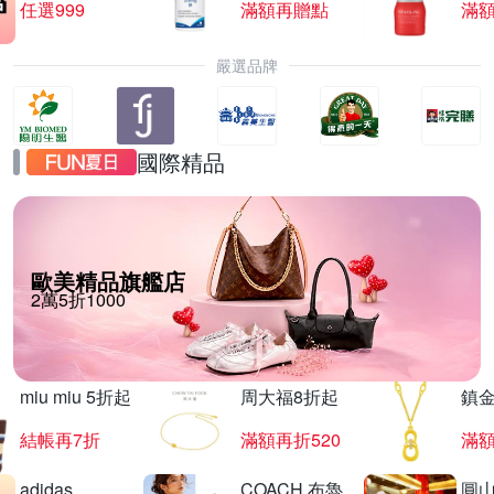
任選999
滿額再贈點
滿
嚴選品牌
國際精品
歐美精品旗艦店
2萬5折1000
miu miu 5折起
周大福8折起
鎮金
結帳再7折
滿額再折520
滿額
adidas
COACH 布魯
圓