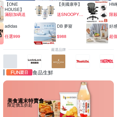
【ONE
【美國康寧】
HM
HOUSE】
滿額加碼送
送SNOOPY匙筷組
限殺
adidas
DB 夢寢
好
任選999
$988
超值
嚴選品牌
食品生鮮
美食週末特賣會
限定價五折起