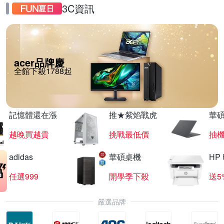
3C資訊
acer品牌慶
全館下殺1788起
記憶體還在漲
推★紫焰戰虎
華碩
越晚買越貴
挑戰最低價
抽
adidas
華碩桌機
HP
任選999
開學季下殺
送5
嚴選品牌