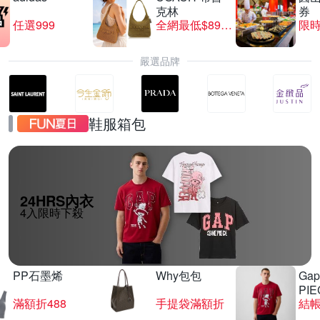
克林
券
任選999
全網最低$8999
限時
嚴選品牌
鞋服箱包
24HRS內衣
4入限時下殺
PP石墨烯
Why包包
Gap
PIE
滿額折488
手提袋滿額折
結帳