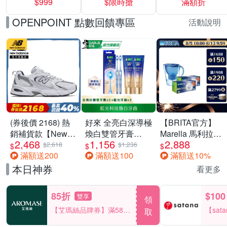
$999
$限時搶
滿額折
40%
OPENPOINT 點數回饋專區
活動說明
(券後價 2168) 熱
好來 全亮白深導極
【BRITA官方】
銷補貨款【New
煥白雙管牙膏
Marella 馬利拉濾
2,468
1,156
2,888
Balance】復古運
100gx2+全亮白深
水壺藍
$2,618
$1,236
$
$
$
滿額送200
滿額送100
滿額送10%
動鞋_中性_白銀
導藍光牙刷x2
3.5L+MXPRO12
_MR530SG-D楦
入去水垢濾芯(共
本日神券
看更多
13芯)
85折
$100
雙享
領
【艾瑪絲品牌券】滿580
【sat
取
享85折！
一件折$