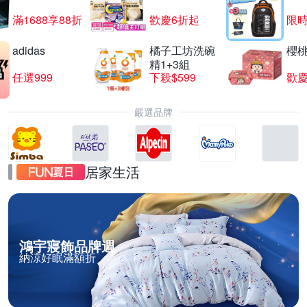
滿1688享88折
歡慶6折起
限
adidas
橘子工坊洗碗
櫻
精1+3組
任選999
下殺$599
歡慶
嚴選品牌
居家生活
鴻宇寢飾品牌週
納涼好眠滿額折