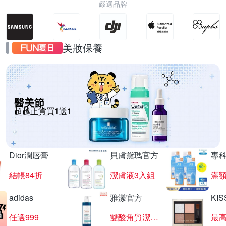
嚴選品牌
美妝保養
醫美節
超越正貨買1送1
Dior潤唇膏
貝膚黛瑪官方
專
結帳84折
潔膚液3入組
滿額
adidas
雅漾官方
KI
任選999
雙酸角質潔膚露
最高