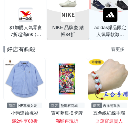
$1加購人氣零食
NIKE 品牌慶 結
adidas爆品限定
7折起滿99出貨
帳84折
人氣爆款激降
滿199打95折
$999
好店有夠殺
看更多
商店
HP專櫃女裝
商店
墊腳石商城
商店
吉祥開運坊
小狗連袖襯衫
寶可夢集換卡牌
五色線紅線手環
滿2件享88折
滿額再現折
財運官運貴人