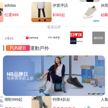
adidas
伊蕾序語
休
任選999
$380起
結帳
嚴選品牌
運動戶外
NB品牌日
領券再享折上折
潮鞋999起
特降4折起
人