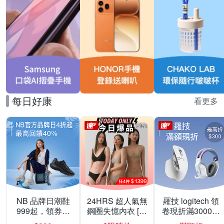
每日好康
看更多
NB 品牌日潮鞋
24HRS 超人氣無
羅技 logitech 領
999起，領券折
鋼圈失憶內衣 [熱
卷現折滿3000折
上折 最高回饋
銷好評]
300