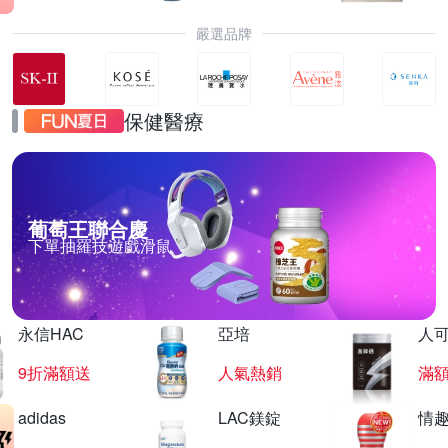
嚴選品牌
保健醫療
葡萄王聯合慶
下單抽羅技遊戲滑鼠
永信HAC
亞培
人
9折滿額送
人氣熱銷
滿
adidas
LAC鎂錠
情