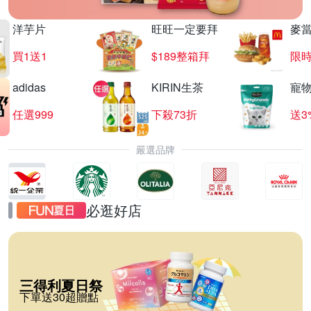
洋芋片
旺旺一定要拜
麥
買1送1
$189整箱拜
限時
adidas
KIRIN生茶
寵
任選999
下殺73折
送3
嚴選品牌
必逛好店
三得利夏日祭
下單送30超贈點