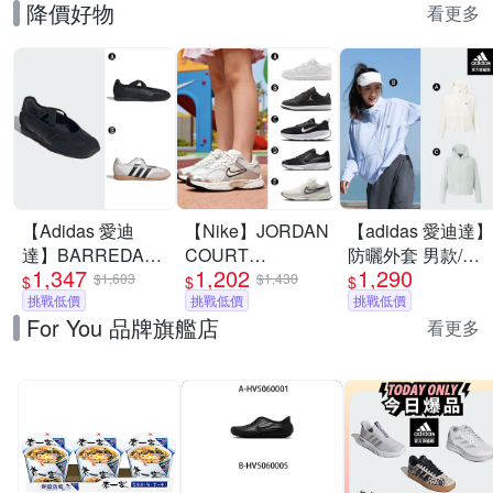
降價好物
看更多
【Adidas 愛迪
【Nike】JORDAN
【adidas 愛迪達】
達】BARREDA
COURT
防曬外套 男款/女
1,347
1,202
1,290
MARY JANE 休閒
CONNECT LOW
款 (多款任選)
$1,603
$1,430
$
$
$
鞋 運動鞋 女 A-
挑戰低價
休閒鞋 慢跑鞋 運
挑戰低價
挑戰低價
For You 品牌旗艦店
HP3519 B-
動鞋 男女/大童 A-
看更多
JQ2127
IQ6016100 精選五
款