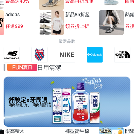
最高送40%
最高再折五佰
限時
adidas
新品85折起
熱
任選999
領券折上折
券後
嚴選品牌
日用清潔
舒酸定x牙周適
滿額現折、滿額贈禮
樂高積木
褲型衛生棉
開