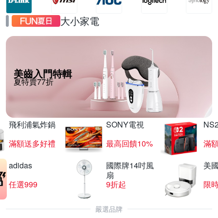
大小家電
美齒入門特輯
夏特賣77折
飛利浦氣炸鍋
SONY電視
NS
滿額送多好禮
最高回饋10%
滿
adidas
國際牌14吋風
美國i
扇
任選999
9折起
限
嚴選品牌