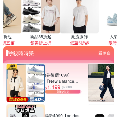
降4折起
新品85折起
潮流服飾
人
再折五佰
領券折上折
低至5折起
限時
秒殺時時樂
看更多
(券後價1099)
【New Balance】
1,199
慢跑鞋_女/中性_多
$2,680
$
即將售完
款任選
(W4139I6/W413LW
3/M411626/M411L
W3) (網路獨家款)
爆款$999【adidas