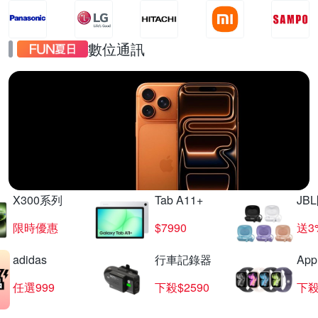
數位通訊
iPhone17
直降千元起
X300系列
Tab A11+
JB
限時優惠
$7990
送3
adidas
行車記錄器
App
任選999
下殺$2590
下殺