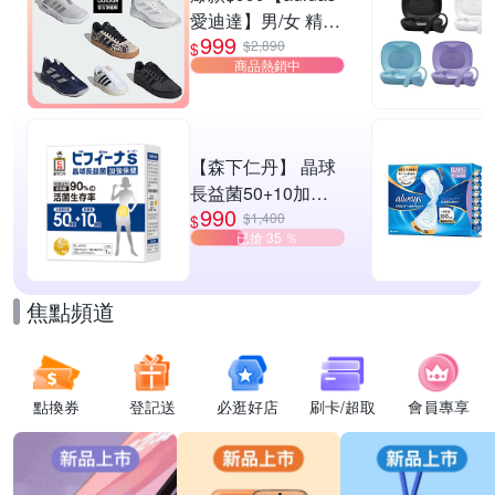
愛迪達】男/女 精選
999
運動鞋休閒鞋 任選
$2,890
$
商品熱銷中
均一價
【森下仁丹】 晶球
長益菌50+10加強
990
保健(30包/盒)
$1,400
$
已搶 35 ％
焦點頻道
點換券
登記送
必逛好店
刷卡/超取
會員專享