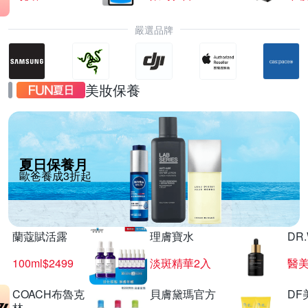
嚴選品牌
美妝保養
夏日保養月
歐爸養成3折起
蘭蔻賦活露
理膚寶水
DR
100ml$2499
淡斑精華2入
醫美
COACH布魯克
貝膚黛瑪官方
DF
林