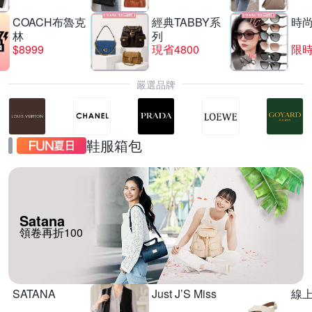
COACH布魯克
經典TABBY系
時
林
列
$8999
現省4800
限時
嚴選品牌
鞋服箱包
Satana
領卷再折100
SATANA
Just J’S Miss
線