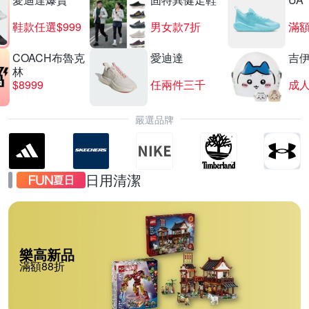
鞋款任選$999
男女款7折
滿額
COACH布魯克
愛迪達
吉
林
$8999
任兩件三千
嚴選品牌
日用清潔
樂高新品
滿額88折