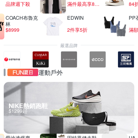
品牌週下殺
滿件最高享85折
84
COACH布魯克
EDWIN
PP
TISSOT 天梭表結帳8折
林
$8999
2件享5折
滿額
滿1件享8折
嚴選品牌
運動戶外
NIKE熱銷跑鞋
$1299起
愛迪達爆賣
固特異健走鞋
UA