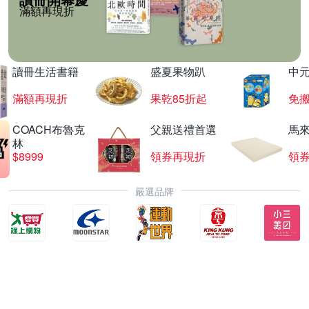
滿額再現折
讀冊生活書籍
盛夏果物趴
中
滿額再現折
果乾85折起
免
COACH布魯克
父親送禮首選
馬
林
$8999
領券再現折
領
嚴選品牌