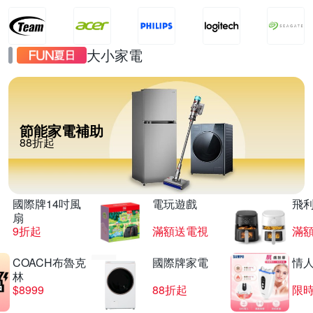
大小家電
節能家電補助
88折起
國際牌14吋風
電玩遊戲
飛
扇
9折起
滿額送電視
滿
COACH布魯克
國際牌家電
情
林
$8999
88折起
限時