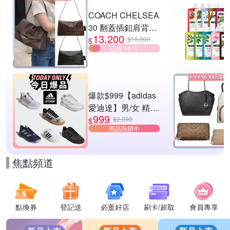
滿1件享95折
COACH CHELSEA
30 翻蓋插釦肩背包
13,200
兩色供選
$16,800
$
已搶 16 ％
爆款$999【adidas
愛迪達】男/女 精選
999
運動鞋休閒鞋 任選
$2,890
$
商品熱銷中
均一價
焦點頻道
點換券
登記送
必逛好店
刷卡/超取
會員專享