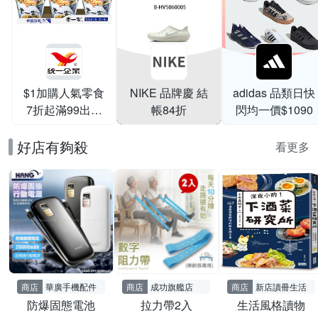
$1加購人氣零食
NIKE 品牌慶 結
adidas 品類日快
7折起滿99出貨
帳84折
閃均一價$1090
滿199打95折
好店有夠殺
看更多
商店
華廣手機配件
商店
成功旗艦店
商店
新店讀冊生活
防爆固態電池
拉力帶2入
生活風格讀物