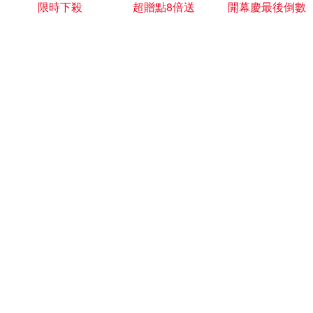
限時下殺
超贈點8倍送
開幕慶最後倒數