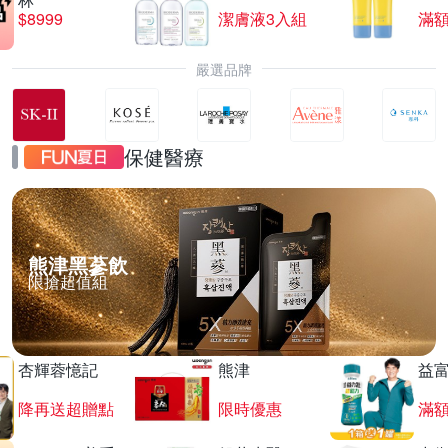
$8999
潔膚液3入組
滿額
嚴選品牌
保健醫療
熊津黑蔘飲
限搶超值組
杏輝蓉憶記
熊津
益
降再送超贈點
限時優惠
滿