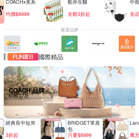
COACHx美系
船井生醫
中
均價$8999
全館3折起
全品
嚴選品牌
國際精品
COACH 品牌
結帳77折
經典長中短夾
BRIDGET單肩
La
包
3折起
只要$8999
萬