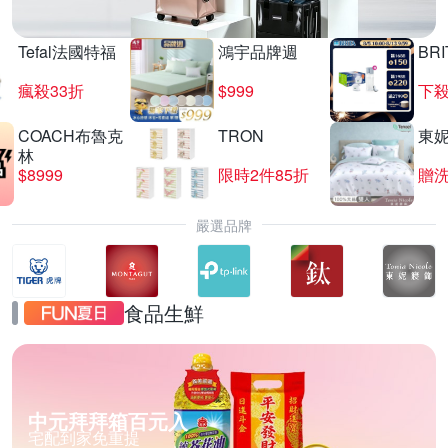
Tefal法國特福
鴻宇品牌週
BRI
瘋殺33折
$999
下殺
COACH布魯克
TRON
東
林
$8999
限時2件85折
贈
嚴選品牌
食品生鮮
中元拜拜箱百元入
宅配到家免重提