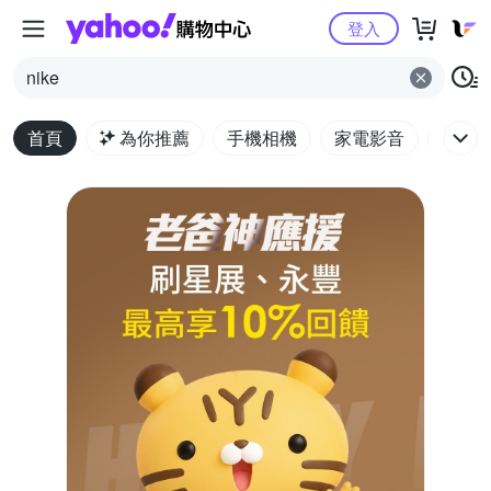
Yahoo購物中心
登入
nike
首頁
為你推薦
手機相機
家電影音
電腦