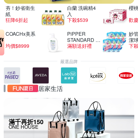
夯！鈔省衛生
白蘭 洗碗精4
櫻
紙
入
狂降6折起
下殺$539
歡慶
COACHx美系
PiPPER
妙管
STANDARD 沛
潔球
均價$8999
滿額送好禮
下殺
柏
嚴選品牌
居家生活
滿千再折150
ONE HOUSE