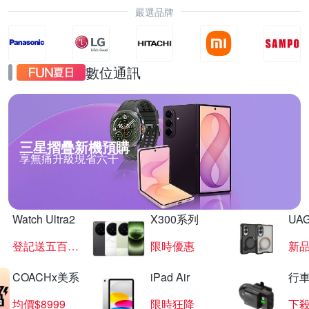
嚴選品牌
數位通訊
三星摺疊新機預購
享無痛升級現省六千
Watch Ultra2
X300系列
UAG
登記送五百超贈點
限時優惠
新
COACHx美系
iPad Air
行
均價$8999
限時狂降
下殺