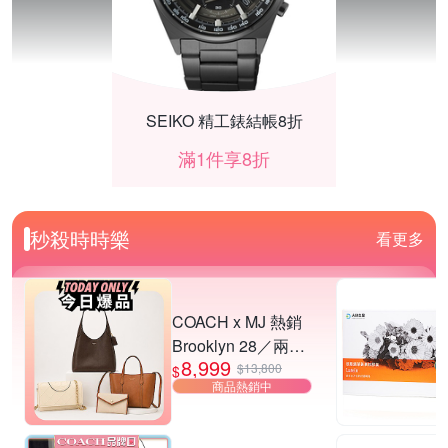
SEIKO 精工錶結帳8折
滿1件享8折
秒殺時時樂
看更多
COACH x MJ 熱銷
Brooklyn 28／兩用
8,999
／斜背包均一價-多
$13,800
$
商品熱銷中
款可選
UPS不斷電系統限時95折