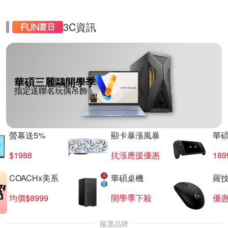
3C資訊
華碩三麗鷗開學季
指定送聯名玩偶吊飾
螢幕送5%
顯卡暴漲風暴
華
$1988
抗漲應援優惠
18
COACHx美系
華碩桌機
羅技
均價$8999
開學季下殺
優
嚴選品牌