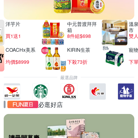
洋芋片
中元普渡拜拜
溫
箱
市
買1送1
8件組$698
COACHx美系
KIRIN生茶
寵
均價$8999
下殺73折
下單
嚴選品牌
必逛好店
讀冊開幕慶