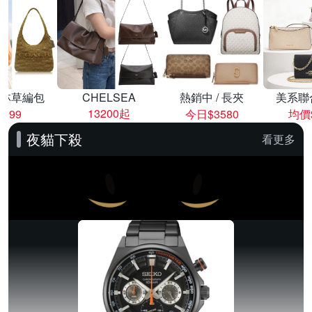
林草編包
CHELSEA
熱銷中 / 長夾
美系聯
13200起
8999
今日$3580
均價$
夜貓下殺
看更多