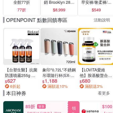
全館77折
銷 Brooklyn 28／
早安褲/奢柔褲/熊
兩用／斜背包均
抱安睡褲 超值組
77折
$8,999
$549
一價-多款可選
任選一組 -生理
褲/衛生棉褲(無痕
OPENPOINT 點數回饋專區
活動說明
褲18片、安睡褲
24片)
【台塑生醫】抗菌
象印*0.72L*不銹鋼
【LOVITA愛維
防護噴霧255g 三
吊環隨行杯(SX-
他】胺基酸螯合鋅
627
1,188
680
入組
LA72H)
x2瓶30mg素食錠
$
$
$
6折起
滿額送10%
滿額送3%
(鋅錠)
本日神券
看更多
85折
$100
雙享
領