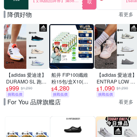
【艾瑪絲品牌券】滿580
【sat
取
享85折！
一件折$
降價好物
看更多
【adidas 愛迪達】
船井 FIP100纖維
【adidas 愛迪達】
DURAMO SL 跑鞋
粉15包/盒X10(共
ENTRAP LOW 運
999
4,280
1,090
運動鞋 慢跑鞋 男
150日份)-調節血
動休閒鞋 籃球鞋
$1,290
$1,290
$
$
$
鞋/女鞋 (多款任選)
挑戰低價
脂/血糖/膽固醇_速
挑戰低價
復古 男鞋/女鞋 (多
挑戰低價
For You 品牌旗艦店
款任選)
看更多