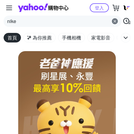
Yahoo購物中心
登入
nike
首頁
為你推薦
手機相機
家電影音
電腦