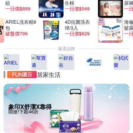
組
生棉
尿褲
一日價$899
一日價$549
一日
ARIEL洗衣精8
4D抗菌洗衣
海倫
包
球/3入
髮露
破盤價799
一日價$629
一日
嚴選品牌
居家生活
象印X舒潔X靠得
開搶!下殺46折