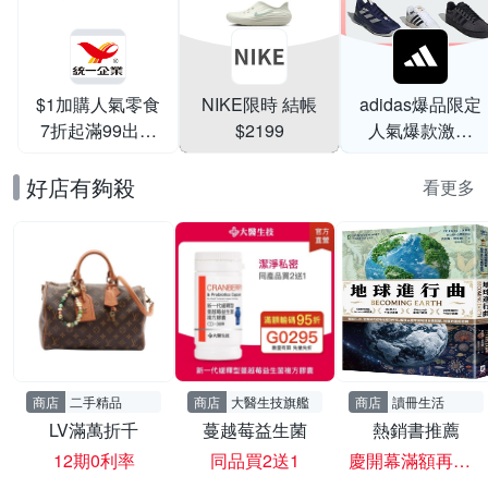
$1加購人氣零食
NIKE限時 結帳
adidas爆品限定
7折起滿99出貨
$2199
人氣爆款激降
滿199打95折
$999
好店有夠殺
看更多
商店
二手精品
商店
大醫生技旗艦
商店
讀冊生活
LV滿萬折千
蔓越莓益生菌
熱銷書推薦
12期0利率
同品買2送1
慶開幕滿額再現折