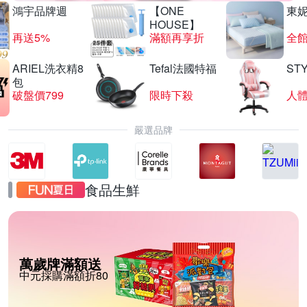
鴻宇品牌週
【ONE
東
HOUSE】
再送5%
滿額再享折
全館
ARIEL洗衣精8
Tefal法國特福
ST
包
破盤價799
限時下殺
嚴選品牌
食品生鮮
萬歲牌滿額送
中元採購滿額折80