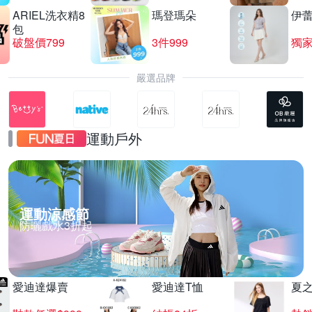
ARIEL洗衣精8
瑪登瑪朵
伊
包
破盤價799
3件999
嚴選品牌
運動戶外
運動涼感節
防曬戲水3折起
愛迪達爆賣
愛迪達T恤
夏