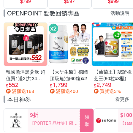
$799
$597
$999
(抗菌去漬/室內晾
包/串 超值3串組
運動鞋休閒鞋 任
曬) 兩款任選
選均一價
OPENPOINT 點數回饋專區
活動說明
韓國熊津黑蔘飲 超
【大研生醫】德國
【葡萄王】認證樟
值買1送2(共24入
頂級魚油(60粒)x2
芝王(60粒x3瓶)
552
1,799
2,749
組)
$
$
$
滿額送168
滿額送400
買就送3%
本日神券
看更多
9折
$100
領
【PORTER 品牌券】限時
【sat
取
2天 滿2000享9折
一件折$