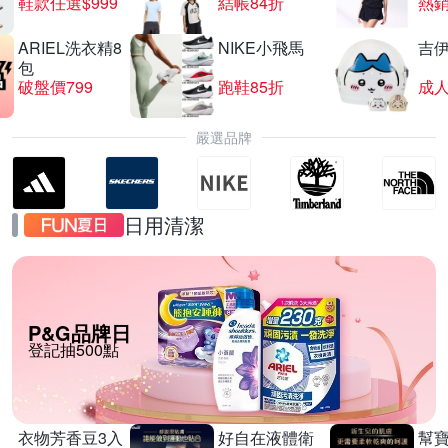
鞋款任選$999
結帳84折
熱
ARIEL洗衣精8
NIKE小飛馬
吉
包
破盤價799
跑鞋85折
嚴選品牌
日用清潔
P&G品牌日
登記抽500點
衣物芳香豆3入
好自在液體衛
幫