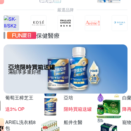
嚴選品牌
保健醫療
亞培限時買箱送罐
滿額享多重好禮
葡萄王樟芝王
亞培
白
送3% OP
限時買箱送罐
降
ARIEL洗衣精8
船井生醫
寵
包