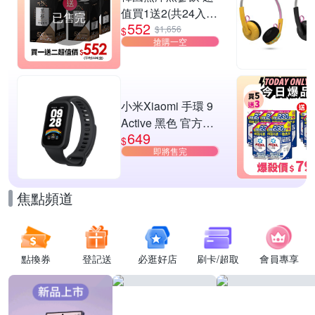
值買1送2(共24入
已售完
552
組)
$1,656
$
搶購一空
小米Xiaomi 手環 9
Active 黑色 官方旗
649
艦館
$
即將售完
焦點頻道
點換券
登記送
必逛好店
刷卡/超取
會員專享