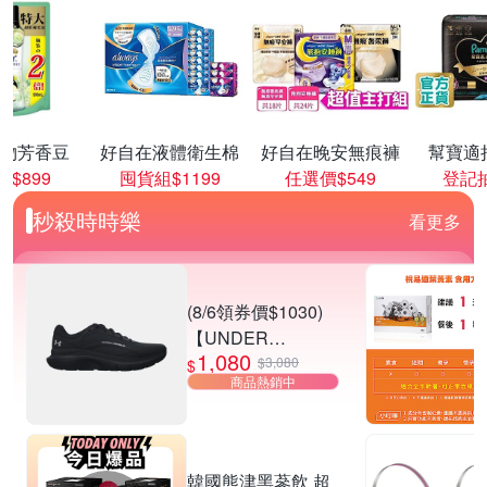
物芳香豆
好自在液體衛生棉
好自在晚安無痕褲
幫寶適
價$899
囤貨組$1199
任選價$549
登記抽
秒殺時時樂
看更多
(8/6領券價$1030)
【UNDER
1,080
ARMOUR】UA
$3,080
$
商品熱銷中
Charged Rogue 5
SE 慢跑鞋 男女款
多款任選
韓國熊津黑蔘飲 超