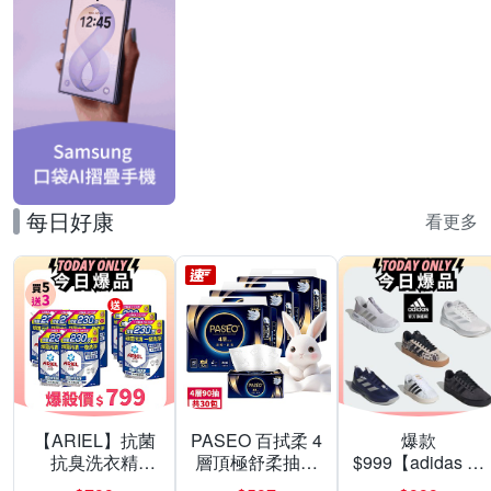
每日好康
看更多
【ARIEL】抗菌
PASEO 百拭柔 4
爆款
抗臭洗衣精
層頂極舒柔抽取
$999【adidas 愛
1030g補充包 X8
式衛生紙90抽10
迪達】男/女 精選