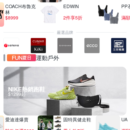
COACH布魯克
EDWIN
PP
林
$8999
2件享5折
滿額
嚴選品牌
運動戶外
NIKE熱銷跑鞋
$1299起
愛迪達爆賣
固特異健走鞋
UA