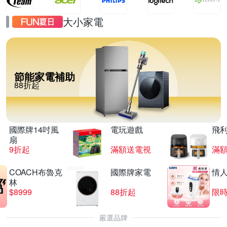
大小家電
節能家電補助
88折起
國際牌14吋風
電玩遊戲
飛
扇
9折起
滿額送電視
滿
COACH布魯克
國際牌家電
情
林
$8999
88折起
限時
嚴選品牌