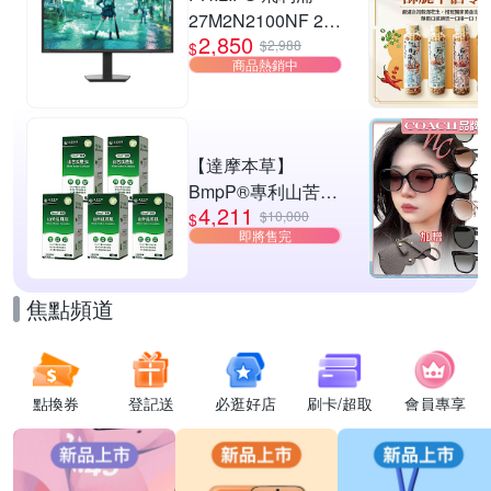
27M2N2100NF 27
2,850
型 IPS FHD 144Hz
$2,988
$
商品熱銷中
電競螢幕
(0.5ms/HDMI/抗藍
光/零閃屏)
【達摩本草】
BmpP®專利山苦瓜
4,211
胜肽x5盒(90顆/盒、
$10,000
$
即將售完
共450顆)
焦點頻道
點換券
登記送
必逛好店
刷卡/超取
會員專享