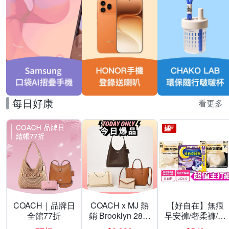
每日好康
看更多
COACH｜品牌日
COACH x MJ 熱
【好自在】無痕
全館77折
銷 Brooklyn 28／
早安褲/奢柔褲/熊
兩用／斜背包均
抱安睡褲 超值組