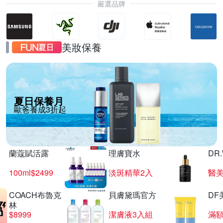
嚴選品牌
美妝保養
夏日保養月
歐爸養成3折起
蘭蔻賦活露
理膚寶水
DR
100ml$2499
淡斑精華2入
醫美
COACH布魯克
貝膚黛瑪官方
DF
林
$8999
潔膚液3入組
滿額