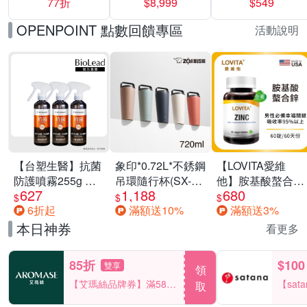
77折
$8,999
$549
一價-多款可選
任選一組 -生理
褲/衛生棉褲(無痕
OPENPOINT 點數回饋專區
活動說明
褲18片、安睡褲
24片)
【台塑生醫】抗菌
象印*0.72L*不銹鋼
【LOVITA愛維
防護噴霧255g 三
吊環隨行杯(SX-
他】胺基酸螯合鋅
627
1,188
680
入組
LA72H)
x2瓶30mg素食錠
$
$
$
6折起
滿額送10%
滿額送3%
(鋅錠)
本日神券
看更多
85折
$100
雙享
領
【艾瑪絲品牌券】滿580
【sat
取
享85折！
一件折$