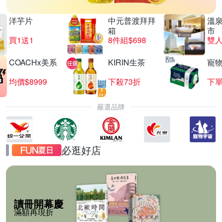
洋芋片
中元普渡拜拜
溫
箱
市
買1送1
8件組$698
COACHx美系
KIRIN生茶
寵
均價$8999
下殺73折
下單
嚴選品牌
必逛好店
讀冊開幕慶
滿額再現折