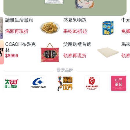
讀冊生活書籍
盛夏果物趴
中
滿額再現折
果乾85折起
免
COACH布魯克
父親送禮首選
馬
林
$8999
領券再現折
領
嚴選品牌