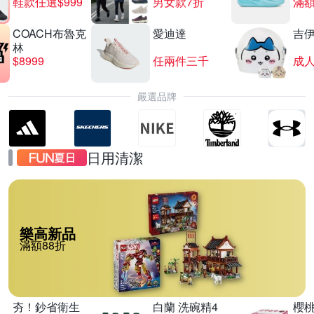
鞋款任選$999
男女款7折
滿額
COACH布魯克
愛迪達
吉
林
$8999
任兩件三千
嚴選品牌
日用清潔
樂高新品
滿額88折
夯！鈔省衛生
白蘭 洗碗精4
櫻