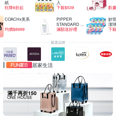
紙
入
狂降6折起
下殺$539
歡慶
COACHx美系
PiPPER
妙管
STANDARD 沛
潔球
均價$8999
滿額送好禮
下殺
柏
嚴選品牌
居家生活
滿千再折150
ONE HOUSE