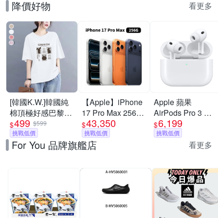
降價好物
看更多
[韓國K.W.]韓國純
【Apple】iPhone
Apple 蘋果
棉頂極好感巴黎設
17 Pro Max 256G
AirPods Pro 3 主
499
43,350
6,199
計華麗上衣(壓褶/
6.9吋 手機
動式降噪 藍芽耳機
$599
$
$
$
中大尺碼/修身/輕
挑戰低價
挑戰低價
原廠保固 公司貨
挑戰低價
For You 品牌旗艦店
薄/小香風)
USB-C MagSafe
看更多