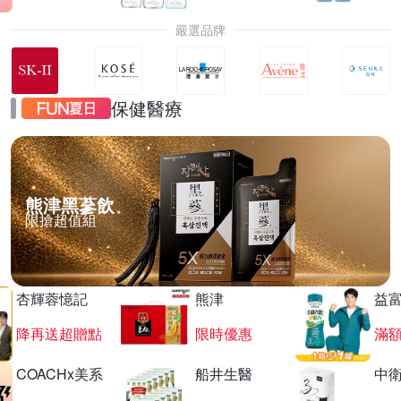
嚴選品牌
保健醫療
熊津黑蔘飲
限搶超值組
杏輝蓉憶記
熊津
益
降再送超贈點
限時優惠
滿
COACHx美系
船井生醫
中