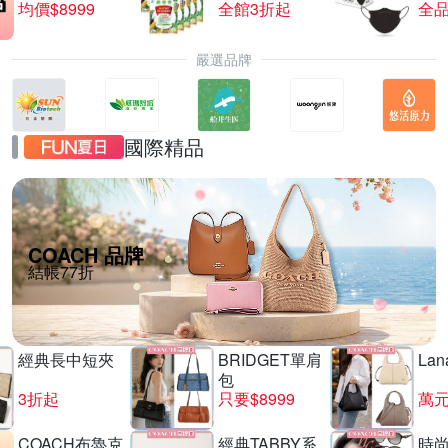
均價$8999
全館3折起
全品
嚴選品牌
國際精品
COACH 品牌
結帳77折
經典長中短夾
BRIDGET單肩
La
包
3折起
只要$8999
萬
COACH布魯克
經典TABBY系
時