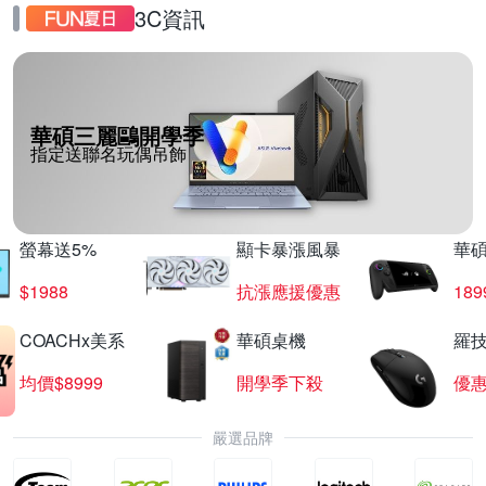
3C資訊
華碩三麗鷗開學季
指定送聯名玩偶吊飾
螢幕送5%
顯卡暴漲風暴
華
$1988
抗漲應援優惠
18
COACHx美系
華碩桌機
羅技
均價$8999
開學季下殺
優
嚴選品牌