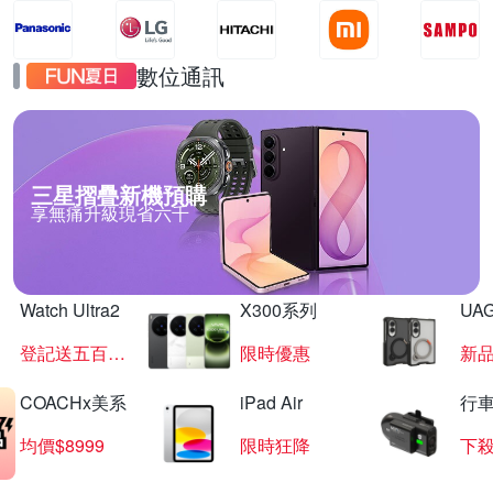
數位通訊
三星摺疊新機預購
享無痛升級現省六千
Watch Ultra2
X300系列
UAG
登記送五百超贈點
限時優惠
新
COACHx美系
iPad Air
行
均價$8999
限時狂降
下殺