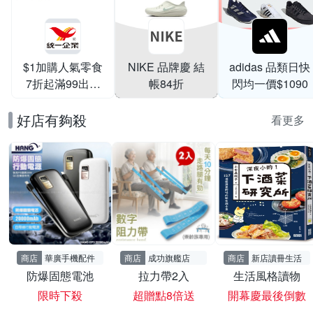
$1加購人氣零食
NIKE 品牌慶 結
adidas 品類日快
7折起滿99出貨
帳84折
閃均一價$1090
滿199打95折
好店有夠殺
看更多
商店
華廣手機配件
商店
成功旗艦店
商店
新店讀冊生活
防爆固態電池
拉力帶2入
生活風格讀物
限時下殺
超贈點8倍送
開幕慶最後倒數