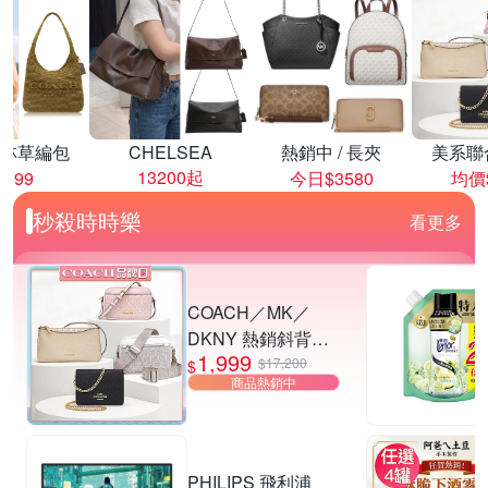
林草編包
CHELSEA
熱銷中 / 長夾
美系聯
13200起
8999
今日$3580
均價$
秒殺時時樂
看更多
COACH／MK／
DKNY 熱銷斜背包.
1,999
小廢包 多款供選
$17,200
$
商品熱銷中
PHILIPS 飛利浦