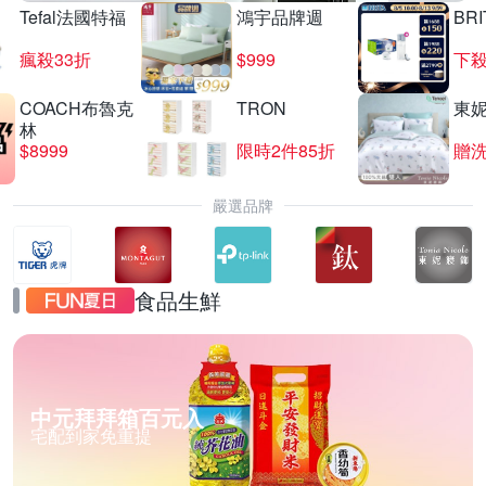
Tefal法國特福
鴻宇品牌週
BRI
瘋殺33折
$999
下殺
COACH布魯克
TRON
東
林
$8999
限時2件85折
贈
嚴選品牌
食品生鮮
中元拜拜箱百元入
宅配到家免重提