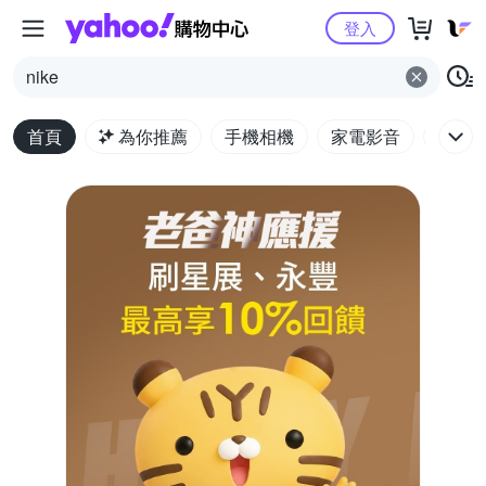
Yahoo購物中心
登入
nike
首頁
為你推薦
手機相機
家電影音
電腦